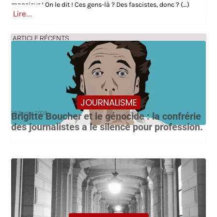
monsieur ! On le dit ! Ces gens-là ? Des fascistes, donc ? (…)
Lire…
ARTICLE RÉCENTS
JOURNALISME
26 février 2026
Brigitte Boucher et le génocide : la confrérie
des journalistes a le silence pour profession.