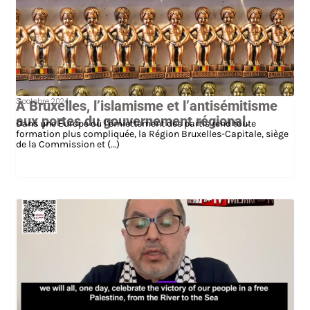
3 octobre 2024
À Bruxelles, l’islamisme et l’antisémitisme
aux portes du gouvernement régional.
Dans une Europe où l’émiettement des partis rend toute
formation plus compliquée, la Région Bruxelles-Capitale, siège
de la Commission et (…)