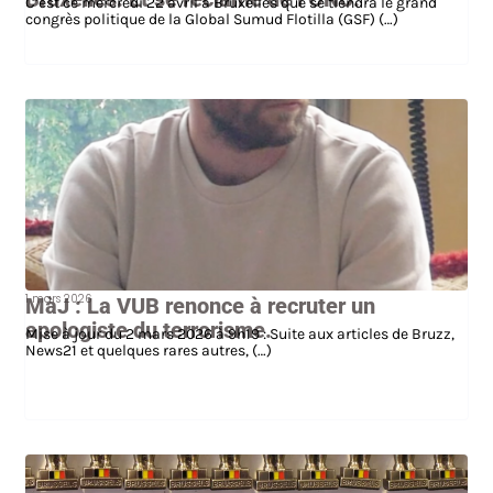
C’est ce mercredi 22 avril à Bruxelles que se tiendra le grand
congrès politique de la Global Sumud Flotilla (GSF) (…)
1 mars 2026
MàJ : La VUB renonce à recruter un
apologiste du terrorisme.
Mise à jour du 2 mars 2026 à 9h19 : Suite aux articles de Bruzz,
News21 et quelques rares autres, (…)