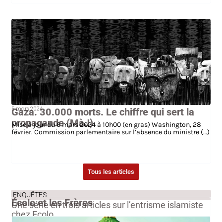
5 mars 2024
Gaza. 30.000 morts. Le chiffre qui sert la
propagande (MàJ).
Mise à jour du 6 mars 2024 à 10h00 (en gras) Washington, 28
février. Commission parlementaire sur l’absence du ministre (…)
Tous les articles
ENQUÊTES
Écolo et les Frères
Une série en trois articles sur l’entrisme islamiste
chez Ecolo.