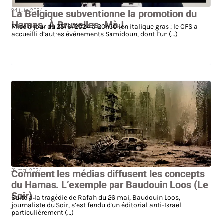
24 juin 2024
La Belgique subventionne la promotion du
Hamas. À Bruxelles. MàJ.
Mise à jour du 25/6/2024 à 20h30 (en italique gras : le CFS a
accueilli d’autres événements Samidoun, dont l’un (…)
31 mai 2024
Comment les médias diffusent les concepts
du Hamas. L’exemple par Baudouin Loos (Le
Soir).
Suite à la tragédie de Rafah du 26 mai, Baudouin Loos,
journaliste du Soir, s’est fendu d’un éditorial anti-Israël
particulièrement (…)