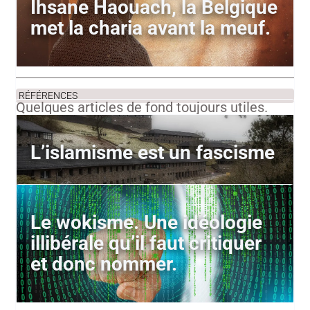
Ihsane Haouach, la Belgique
met la charia avant la meuf.
RÉFÉRENCES
Quelques articles de fond toujours utiles.
L’islamisme est un fascisme
Le wokisme. Une idéologie
illibérale qu’il faut critiquer
et donc nommer.