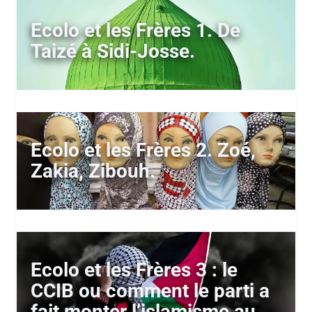
Ecolo et les Frères 1. De
Taizé à Sidi-Josse.
Ecolo et les Frères 2. Zoé,
Zakia, Zibouh.
Ecolo et les Frères 3 : le
CCIB ou comment le parti a
fait monter l’islamisme au