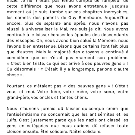
nazie. Je ne m’étais pas rendu compte de l’ampleur de
cette différence que nous avons entretenue jusqu’au
moment où je suis tombé sur ces chapitres incroyables,
les carnets des parents de Guy Birenbaum. Aujourd’hui
encore, plus de
septante
ans après, nous n’avons pas
réussi à universaliser le Mal, me suis-je dit. Nous avons
continué à le laisser écraser les épaules des descendants
des rescapés. Oh, nous avons bien salué la Mémoire, nous
l’avons bien entretenue. Disons que certains l’ont fait plus
que d’autres. Mais la majorité des citoyens a continué à
considérer que ce n’était pas vraiment son problème.
« C’est bien triste, ce qui est arrivé à ces pauvres gens » !
Ou désormais : « C’était il y a longtemps, parlons d’autre
chose ».
Pourtant, ce n’étaient pas « des pauvres gens » ! C’était
vous et moi. Votre frère, votre mère, votre sœur, votre
grand-père, vos oncles et tantes chéris.
Nous n’aurions jamais dû laisser quiconque croire que
l’antisémitisme ne concernait que les antisémites et les
Juifs. C’est justement parce que les nazis ont classé les
gens en catégories que nous aurions dû refuser toute
cloison ensuite. Être solidaire. Naître solidaire.