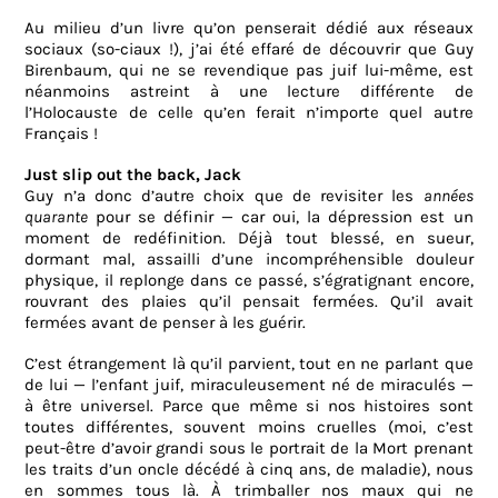
Au milieu d’un livre qu’on penserait dédié aux réseaux
sociaux (so-ciaux !), j’ai été effaré de découvrir que Guy
Birenbaum, qui ne se revendique pas juif lui-même, est
néanmoins astreint à une lecture différente de
l’Holocauste de celle qu’en ferait n’importe quel autre
Français !
Just slip out the back, Jack
Guy n’a donc d’autre choix que de revisiter les
années
quarante
pour se définir — car oui, la dépression est un
moment de redéfinition. Déjà tout blessé, en sueur,
dormant mal, assailli d’une incompréhensible douleur
physique, il replonge dans ce passé, s’égratignant encore,
rouvrant des plaies qu’il pensait fermées. Qu’il avait
fermées avant de penser à les guérir.
C’est étrangement là qu’il parvient, tout en ne parlant que
de lui — l’enfant juif, miraculeusement né de miraculés —
à être universel. Parce que même si nos histoires sont
toutes différentes, souvent moins cruelles (moi, c’est
peut-être d’avoir grandi sous le portrait de la Mort prenant
les traits d’un oncle décédé à cinq ans, de maladie), nous
en sommes tous là. À trimballer nos maux qui ne