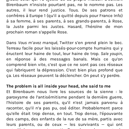
Birenbaum n’insiste pourtant pas, ne le nomme pas. Les
autres, il leur rend justice. Tous. De ses patrons et
confrères à Europe 1 (qu’il a quitté depuis pour France Info)
à sa femme, à ses parents, à ses grands-parents, à Rose,
la Juste parmi les Justes. Hasard, l’héroïne de mon
prochain roman s’appelle Rose.
Dans
Vous m’avez manqué,
Twitter s’en prend plein le bec.
Terreau facile pour les laissés-pour-compte humains qui y
éructent leur haine de tout, leur haine de trop.
Sale youpin
,
en réponse à des messages banals. Mais ce qu’on
comprend bien vite, c’est que ce ne sont pas ces réseaux
qui fabriquent la dépression. C’est bien plus profond que
ça. Les réseaux peuvent la déclencher. On peut s’y perdre.
The problem is all inside your head, she said to me
Et Birenbaum nous livre les sources de la sienne : le
paroxysme de l’antisémitisme pendant la dernière guerre,
l’histoire de ses parents, qu’il n’est jamais parvenu à
raconter, qu’il n’a pas pu, osé éditer. Probablement parce
qu’elle était trop dense, en tout. Trop dense, l’épouvante
des camps, des enfants de la rue de sa mère, partis avec
leurs parents, ou de ceux — les survivants — qui ont