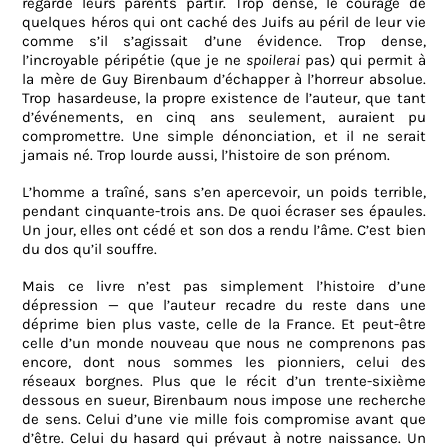
regardé leurs parents partir. Trop dense, le courage de
quelques héros qui ont caché des Juifs au péril de leur vie
comme s’il s’agissait d’une évidence. Trop dense,
l’incroyable péripétie (que je ne
spoilerai
pas) qui permit à
la mère de Guy Birenbaum d’échapper à l’horreur absolue.
Trop hasardeuse, la propre existence de l’auteur, que tant
d’événements, en cinq ans seulement, auraient pu
compromettre. Une simple dénonciation, et il ne serait
jamais né. Trop lourde aussi, l’histoire de son prénom.
L’homme a traîné, sans s’en apercevoir, un poids terrible,
pendant cinquante-trois ans. De quoi écraser ses épaules.
Un jour, elles ont cédé et son dos a rendu l’âme. C’est bien
du dos qu’il souffre.
Mais ce livre n’est pas simplement l’histoire d’une
dépression — que l’auteur recadre du reste dans une
déprime bien plus vaste, celle de la France. Et peut-être
celle d’un monde nouveau que nous ne comprenons pas
encore, dont nous sommes les pionniers, celui des
réseaux borgnes. Plus que le récit d’un trente-sixième
dessous en sueur, Birenbaum nous impose une recherche
de sens. Celui d’une vie mille fois compromise avant que
d’être. Celui du hasard qui prévaut à notre naissance. Un