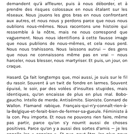
demandent qu’à affleurer, puis à nous déborder, et à
prendre des risques colossaux en nous étalant sur les
réseaux. Nous jouons les gros bras en nous confrontant
aux autres, et nous nous y perdons parce que nous nous
oublions nous-mêmes. Nous racontons une histoire qui
ressemble à la nôtre, mais ne nous correspond que
vaguement. Nous nous identifions à cette fausse image
que nous publions de nous-mêmes, et cela nous perd.
Nous nous trahissons. Nous laissons autrui — des gens
que nous ne connaissons même pas en vrai — nous
harceler, nous blesser, nous martyriser. Et puis, un jour, on
craque.
Hasard. Ça fait longtemps que, moi aussi, je suis sur le fil
du rasoir. Souvent à un twit de fondre en larmes. Souvent
épuisé, le soir, par des volées d’insultes stupides, mais
identiques, qu’on encaisse de plus en plus mal. Bobo-
gaucho. Intello de merde. Antisémite. Sioniste. Connard de
Wallon. Flamand rabique. Français-qui-n’y-connaît-rien-à-
la-Belgique-et-ferait-bien-de-fermer-sa-gueule. Féministe à
la con. Peu importe. Et nous ne pouvons rien faire, même
pas partir, parce qu’on s’y nourrit aussi de choses
positives. Parce qu’on y a aussi des sortes d’amis — je les