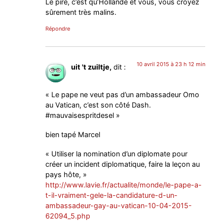
Le pire, c’est qu’Hollande et vous, vous croyez
sûrement très malins.
Répondre
10 avril 2015 à 23 h 12 min
uit 't zuiltje,
dit :
« Le pape ne veut pas d’un ambassadeur Omo
au Vatican, c’est son côté Dash.
#mauvaisespritdesel »
bien tapé Marcel
« Utiliser la nomination d’un diplomate pour
créer un incident diplomatique, faire la leçon au
pays hôte, »
http://www.lavie.fr/actualite/monde/le-pape-a-
t-il-vraiment-gele-la-candidature-d-un-
ambassadeur-gay-au-vatican-10-04-2015-
62094_5.php