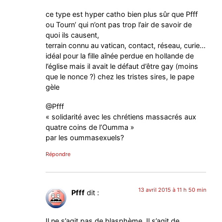
ce type est hyper catho bien plus sûr que Pfff
ou Tourn’ qui n’ont pas trop l’air de savoir de
quoi ils causent,
terrain connu au vatican, contact, réseau, curie…
idéal pour la fille aînée perdue en hollande de
l’église mais il avait le défaut d’être gay (moins
que le nonce ?) chez les tristes sires, le pape
gèle
@Pfff
« solidarité avec les chrétiens massacrés aux
quatre coins de l’Oumma »
par les oummasexuels?
Répondre
13 avril 2015 à 11 h 50 min
Pfff
dit :
Il ne s’agit pas de blasphème. Il s’agit de