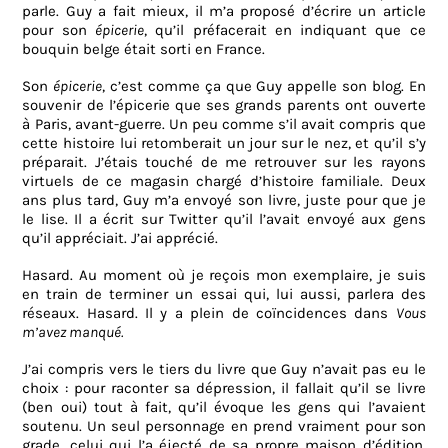
parle. Guy a fait mieux, il m’a proposé d’écrire un article
pour son
épicerie
, qu’il préfacerait en indiquant que ce
bouquin belge était sorti en France.
Son
épicerie
, c’est comme ça que Guy appelle son blog. En
souvenir de l’épicerie que ses grands parents ont ouverte
à Paris, avant-guerre. Un peu comme s’il avait compris que
cette histoire lui retomberait un jour sur le nez, et qu’il s’y
préparait. J’étais touché de me retrouver sur les rayons
virtuels de ce magasin chargé d’histoire familiale. Deux
ans plus tard, Guy m’a envoyé son livre, juste pour que je
le lise. Il a écrit sur Twitter qu’il l’avait envoyé aux gens
qu’il appréciait. J’ai apprécié.
Hasard. Au moment où je reçois mon exemplaire, je suis
en train de terminer un essai qui, lui aussi, parlera des
réseaux. Hasard. Il y a plein de coïncidences dans
Vous
m’avez manqué.
J’ai compris vers le tiers du livre que Guy n’avait pas eu le
choix : pour raconter sa dépression, il fallait qu’il se livre
(ben oui) tout à fait, qu’il évoque les gens qui l’avaient
soutenu. Un seul personnage en prend vraiment pour son
grade, celui qui l’a éjecté de sa propre maison d’édition.