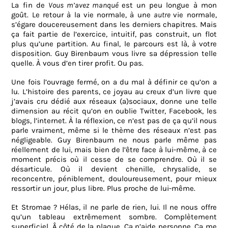
La fin de
Vous m’avez manqué
est un peu longue à mon
goût. Le retour à la vie normale, à une
autre
vie normale,
s’égare doucereusement dans les derniers chapitres. Mais
ça fait partie de l’exercice, intuitif, pas construit, un flot
plus qu’une partition. Au final, le parcours est là, à votre
disposition. Guy Birenbaum vous livre sa dépression telle
quelle. À vous d’en tirer profit. Ou pas.
Une fois l’ouvrage fermé, on a du mal à définir ce qu’on a
lu. L’histoire des parents, ce joyau au creux d’un livre que
j’avais cru dédié aux réseaux (a)sociaux, donne une telle
dimension au récit qu’on en oublie Twitter, Facebook, les
blogs, l’internet. À la réflexion, ce n’est pas de ça qu’il nous
parle vraiment, même si le thème des réseaux n’est pas
négligeable. Guy Birenbaum ne nous parle même pas
réellement de lui, mais bien de l’être face à lui-même, à ce
moment précis où il cesse de se comprendre. Où il se
désarticule. Où il devient chenille, chrysalide, se
reconcentre, péniblement, douloureusement, pour mieux
ressortir un jour, plus libre. Plus proche de lui-même.
Et Stromae ? Hélas, il ne parle de rien, lui. Il ne nous offre
qu’un tableau extrêmement sombre. Complètement
superficiel. Â côté de la plaque. Ça n’aide personne. Ça me