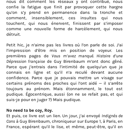
nous dit comment les réseaux y ont contribué, nous
confie la fatigue que finit par provoquer cette hargne
qu’on s’y prend en permanence dans la tronche et
comment, insensiblement, ces insultes qui nous
touchent, qui nous énervent, finissent par s’imposer
comme une nouvelle forme de harcèlement, qui nous
détruit.
Petit hic, je n’aime pas les livres où l’on parle de soi. J’ai
l’impression d’être mis en position de voyeur. Les
premières pages de
Vous m’avez manqué. Histoire d’une
Dépression française
de Guy Birenbaum m’ont donc gêné.
Parce que j’entrais dans l’intimité de quelqu’un que je
connais en ligne et qu’il n’a reculé devant aucune
confidence. Parce que je pouvais mettre un visage sur
certains prénoms des proches qui l’ont aidé — il s’arrête
toujours au prénom. Mais étonnamment, le tout est
pudique. Égocentrique, aussi (on ne se refait pas, et qui
suis-je pour en juger ?) Mais pudique.
No need to be coy, Roy.
Et puis, ce livre est un lien. Un jour, j’ai envoyé
Indignés de
Cons
à Guy Birenbaum, chroniqueur sur Europe 1, à Paris, en
France, espérant qu’il le lise, et même, peut-être, qu’il en