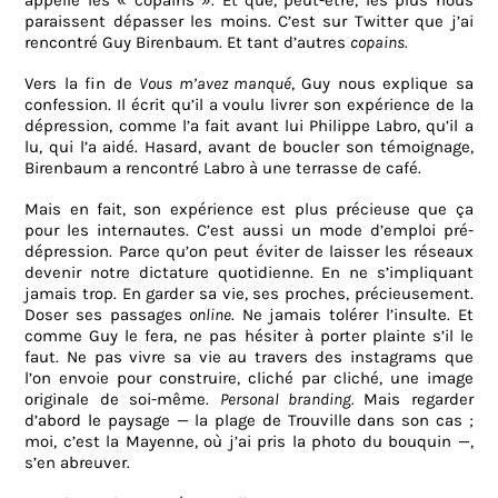
appelle les « copains ». Et que, peut-être, les plus nous
paraissent dépasser les moins. C’est sur Twitter que j’ai
rencontré Guy Birenbaum. Et tant d’autres
copains.
Vers la fin de
Vous m’avez manqué
, Guy nous explique sa
confession. Il écrit qu’il a voulu livrer son expérience de la
dépression, comme l’a fait avant lui Philippe Labro, qu’il a
lu, qui l’a aidé. Hasard, avant de boucler son témoignage,
Birenbaum a rencontré Labro à une terrasse de café.
Mais en fait, son expérience est plus précieuse que ça
pour les internautes. C’est aussi un mode d’emploi pré-
dépression. Parce qu’on peut éviter de laisser les réseaux
devenir notre dictature quotidienne. En ne s’impliquant
jamais trop. En garder sa vie, ses proches, précieusement.
Doser ses passages
online
. Ne jamais tolérer l’insulte. Et
comme Guy le fera, ne pas hésiter à porter plainte s’il le
faut. Ne pas vivre sa vie au travers des instagrams que
l’on envoie pour construire, cliché par cliché, une image
originale de soi-même.
Personal branding.
Mais regarder
d’abord le paysage — la plage de Trouville dans son cas ;
moi, c’est la Mayenne, où j’ai pris la photo du bouquin —,
s’en abreuver.