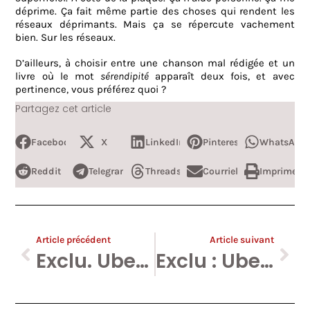
déprime. Ça fait même partie des choses qui rendent les
réseaux déprimants. Mais ça se répercute vachement
bien. Sur les réseaux.
D’ailleurs, à choisir entre une chanson mal rédigée et un
livre où le mot
sérendipité
apparaît deux fois, et avec
pertinence, vous préférez quoi ?
Partagez cet article
Facebook
X
LinkedIn
Pinterest
WhatsApp
Reddit
Telegram
Threads
Courriel
Imprimer
Article précédent
Article suivant
Exclu. Uber se lance dans le transport aérien.
Exclu : Uber à l’assaut de Bruxelles-National (Zaventem) – MàJ