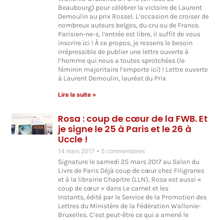
Beaubourg) pour célébrer la victoire de Laurent
Demoulin au prix Rossel. L’occasion de croiser de
nombreux auteurs belges, du cru ou de France.
Parisien-ne-s, l’entrée est libre, il suffit de vous
inscrire ici ! À ce propos, je ressens le besoin
irrépressible de publier une lettre ouverte à
l’homme qui nous a toutes sprotchées (le
féminin majoritaire l’emporte ici) ! Lettre ouverte
à Laurent Demoulin, lauréat du Prix
Lire la suite »
Rosa : coup de cœur de la FWB. Et
je signe le 25 à Paris et le 26 à
Uccle !
14 mars 2017
5 commentaires
Signature le samedi 25 mars 2017 au Salon du
Livre de Paris Déjà coup de cœur chez Filigranes
et à la librairie Chapitre (LLN), Rosa est aussi «
coup de cœur » dans Le carnet et les
Instants, édité par le Service de la Promotion des
Lettres du Ministère de la Fédération Wallonie-
Bruxelles. C’est peut-être ce qui a amené le