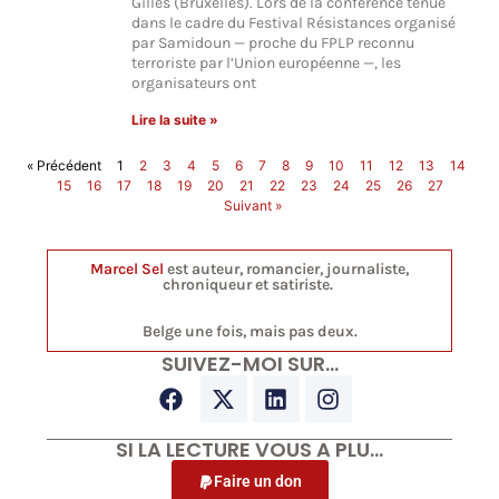
Gilles (Bruxelles). Lors de la conférence tenue
dans le cadre du Festival Résistances organisé
par Samidoun — proche du FPLP reconnu
terroriste par l’Union européenne —, les
organisateurs ont
Lire la suite »
« Précédent
1
2
3
4
5
6
7
8
9
10
11
12
13
14
15
16
17
18
19
20
21
22
23
24
25
26
27
Suivant »
Marcel Sel
est auteur, romancier, journaliste,
chroniqueur et satiriste.
Belge une fois, mais pas deux.
SUIVEZ-MOI SUR…
SI LA LECTURE VOUS A PLU…
Faire un don