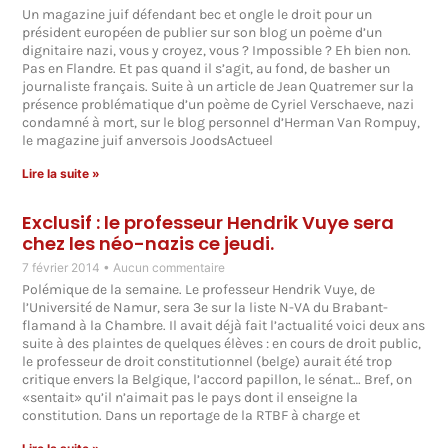
Un magazine juif défendant bec et ongle le droit pour un
président européen de publier sur son blog un poème d’un
dignitaire nazi, vous y croyez, vous ? Impossible ? Eh bien non.
Pas en Flandre. Et pas quand il s’agit, au fond, de basher un
journaliste français. Suite à un article de Jean Quatremer sur la
présence problématique d’un poème de Cyriel Verschaeve, nazi
condamné à mort, sur le blog personnel d’Herman Van Rompuy,
le magazine juif anversois JoodsActueel
Lire la suite »
Exclusif : le professeur Hendrik Vuye sera
chez les néo-nazis ce jeudi.
7 février 2014
Aucun commentaire
Polémique de la semaine. Le professeur Hendrik Vuye, de
l’Université de Namur, sera 3e sur la liste N-VA du Brabant-
flamand à la Chambre. Il avait déjà fait l’actualité voici deux ans
suite à des plaintes de quelques élèves : en cours de droit public,
le professeur de droit constitutionnel (belge) aurait été trop
critique envers la Belgique, l’accord papillon, le sénat… Bref, on
«sentait» qu’il n’aimait pas le pays dont il enseigne la
constitution. Dans un reportage de la RTBF à charge et