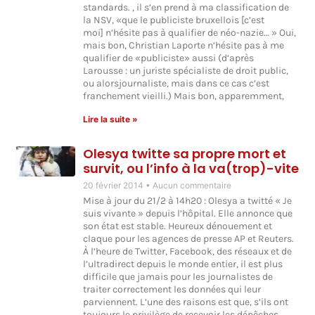
standards. , il s’en prend à ma classification de
la NSV, «que le publiciste bruxellois [c’est
moi] n’hésite pas à qualifier de néo-nazie… » Oui,
mais bon, Christian Laporte n’hésite pas à me
qualifier de «publiciste» aussi (d’après
Larousse : un juriste spécialiste de droit public,
ou alorsjournaliste, mais dans ce cas c’est
franchement vieilli.) Mais bon, apparemment,
Lire la suite »
Olesya twitte sa propre mort et
survit, ou l’info à la va(trop)-vite
20 février 2014
Aucun commentaire
Mise à jour du 21/2 à 14h20 : Olesya a twitté « Je
suis vivante » depuis l’hôpital. Elle annonce que
son état est stable. Heureux dénouement et
claque pour les agences de presse AP et Reuters.
À l’heure de Twitter, Facebook, des réseaux et de
l’ultradirect depuis le monde entier, il est plus
difficile que jamais pour les journalistes de
traiter correctement les données qui leur
parviennent. L’une des raisons est que, s’ils ont
toujours le privilège de recevoir les dépêches