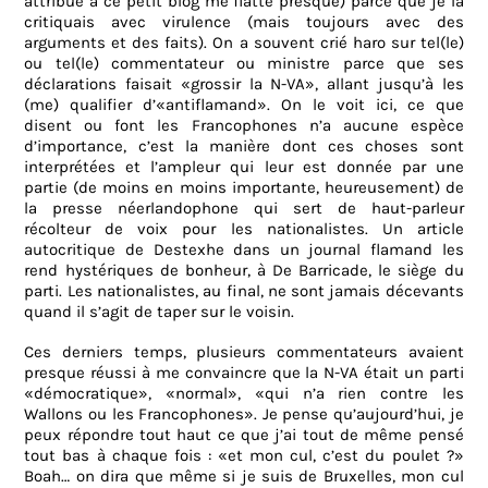
attribué à ce petit blog me flatte presque) parce que je la
critiquais avec virulence (mais toujours avec des
arguments et des faits). On a souvent crié haro sur tel(le)
ou tel(le) commentateur ou ministre parce que ses
déclarations faisait «grossir la N-VA», allant jusqu’à les
(me) qualifier d’«antiflamand». On le voit ici, ce que
disent ou font les Francophones n’a aucune espèce
d’importance, c’est la manière dont ces choses sont
interprétées et l’ampleur qui leur est donnée par une
partie (de moins en moins importante, heureusement) de
la presse néerlandophone qui sert de haut-parleur
récolteur de voix pour les nationalistes. Un article
autocritique de Destexhe dans un journal flamand les
rend hystériques de bonheur, à De Barricade, le siège du
parti. Les nationalistes, au final, ne sont jamais décevants
quand il s’agit de taper sur le voisin.
Ces derniers temps, plusieurs commentateurs avaient
presque réussi à me convaincre que la N-VA était un parti
«démocratique», «normal», «qui n’a rien contre les
Wallons ou les Francophones». Je pense qu’aujourd’hui, je
peux répondre tout haut ce que j’ai tout de même pensé
tout bas à chaque fois : «et mon cul, c’est du poulet ?»
Boah… on dira que même si je suis de Bruxelles, mon cul