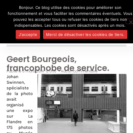
Bonjour. Ce blog utilise des cookies pour améliorer son
L'auteur
UN BLOG DE
SEL
fonctionnement et vous faciliter les commentaires éventuels. Vous
Je pense, donc je ne suis personne
Publicatio
pouvez les accepter tous ou refuser les cookies de tiers non
Médias
indispensables. Les cookies sont désactivés après un mois.
Contact
J'accepte
Merci de désactiver les cookies de tiers.
Geert Bourgeois,
francophobe de service.
Publié le
5 mars 2014
à
01:16
•
Aucun commentaire
Johan
Swinnen,
spécialiste
de la photo
avait
organisé
une expo
sur La
Flandre en
175 photos