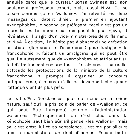
annulée parce que le curateur Johan Swinnen est, non
seulement professeur expert, mais aussi N-VA. Ça se
passe comme ça en Wallonie». J’ai retwitté les deux
messages qui datent d’hier, le premier en ajoutant
«xénophobie», le second en préfaçant «ceci n’est pas un
journaliste». Le premier cas me paraît le plus grave, et
révélateur. il s’agit d’un vice-ministre-président flamand
et N-VA. À ce titre, il n’hésite pas à abuser d’une défection
artistique (flamande en l’occurrence) pour fustiger « la
francophonie », faisant un amalgame qui ne peut être
qualifié autrement que de «xénophobe» et attribuant au
fait d’être francophone une tare — l’intolérance — naturelle.
J’attends les protestations de la ministre de la culture
francophone, si prompte à organiser un concours
antiquatremer, à moins qu’elle ne devienne lâche quand
l’attaque vient de plus près.
Le twit d’Eric Donckier est plus ou moins de la même
nature, sauf qu’il a pris soin de parler de «Wallonie», ce
qui peut être interprété comme «l’administration
wallonne». Techniquement, on n’est plus dans la
xénophobie, sauf bien sûr s’il pense «les Wallons», mais
ça, c’est entre lui et sa conscience. J’estime par ailleurs
que le journaliste a un droit d’opinion. Encore faut-il