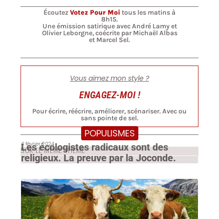
Écoutez
Votez Pour Moi
tous les matins à
8h15.
Une émission satirique avec André Lamy et
Olivier Leborgne, coécrite par Michaël Albas
et Marcel Sel.
Vous aimez mon style ?
ENGAGEZ-MOI !
Pour écrire, réécrire, améliorer, scénariser. Avec ou
sans pointe de sel.
POPULISMES
4 février 2024
Les écologistes radicaux sont des
SUR LE MÊME THÈME
religieux. La preuve par la Joconde.