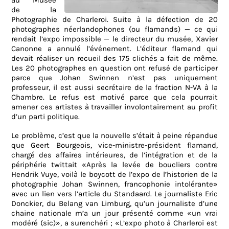
au Musée
de la
Photographie de Charleroi. Suite à la défection de 20
photographes néerlandophones (ou flamands) — ce qui
rendait l’expo impossible — le directeur du musée, Xavier
Canonne a annulé l’événement. L’éditeur flamand qui
devait réaliser un recueil des 175 clichés a fait de même.
Les 20 photographes en question ont refusé de participer
parce que Johan Swinnen n’est pas uniquement
professeur, il est aussi secrétaire de la fraction N-VA à la
Chambre. Le refus est motivé parce que cela pourrait
amener ces artistes à travailler involontairement au profit
d’un parti politique.
Le problème, c’est que la nouvelle s’était à peine répandue
que Geert Bourgeois, vice-ministre-président flamand,
chargé des affaires intérieures, de l’intégration et de la
périphérie twittait «Après la levée de boucliers contre
Hendrik Vuye, voilà le boycott de l’expo de l’historien de la
photographie Johan Swinnen, francophonie intolérante»
avec un lien vers l’article du Standaard. Le journaliste Eric
Donckier, du Belang van Limburg, qu’un journaliste d’une
chaine nationale m’a un jour présenté comme «un vrai
modéré (sic)», a surenchéri ; «L’expo photo à Charleroi est