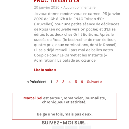
FNAC Toison d’Or
20 janvier 2020
Aucun commentaire
Je vous donne rendez-vous ce samedi 25 janvier
2020 de 16h à 17h à la FNAC Toison d’Or
(Bruxelles) pour une petite séance de dédicaces
de Rosa (en nouvelle version poche) et d’Elise,
édités tous deux chez Onlit Editions. Après le
succès de Rosa (le best-seller de mon éditeur,
quatre prix, deux nominations, dont le Rossel),
Elise a déjà recueilli pas mal de belles notes.
Coup de cœur Le Carnet et les Instants («
Admiration ! La balade au cœur de
Lire la suite »
« Précédent
1
2
3
4
5
6
Suivant »
Marcel Sel
est auteur, romancier, journaliste,
chroniqueur et satiriste.
Belge une fois, mais pas deux.
SUIVEZ-MOI SUR…