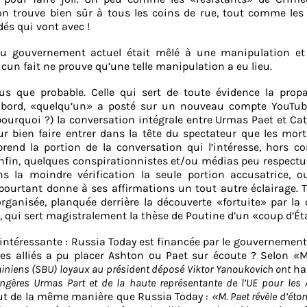
n trouve bien sûr à tous les coins de rue, tout comme les
dés qui vont avec !
 du gouvernement actuel était mêlé à une manipulation et
aucun fait ne prouve qu’une telle manipulation a eu lieu.
us que probable. Celle qui sert de toute évidence la prop
D’abord, «quelqu’un» a posté sur un nouveau compte YouTub
pourquoi ?) la conversation intégrale entre Urmas Paet et Ca
 bien faire entrer dans la tête du spectateur que les mor
rend la portion de la conversation qui l’intéresse, hors co
 Enfin, quelques conspirationnistes et/ou médias peu respect
s la moindre vérification la seule portion accusatrice, o
pourtant donne à ses affirmations un tout autre éclairage. 
ganisée, planquée derrière la découverte «fortuite» par la
 qui sert magistralement la thèse de Poutine d’un «coup d’Ét
us intéressante : Russia Today est financée par le gouvernement
s alliés a pu placer Ashton ou Paet sur écoute ? Selon «M
rainiens (SBU) loyaux au président déposé Viktor Yanoukovich ont
ha
ngères Urmas Part et de la haute représentante de l’UE pour les A
lut de la même manière que Russia Today :
«M. Paet révèle d’ét