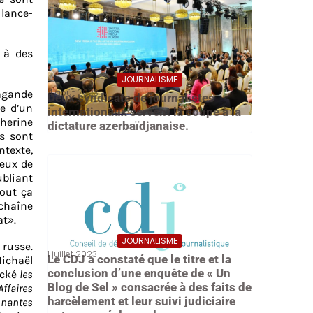
 lance-
 à des
JOURNALISME
4 août 2023
agande
Deux syndicats de journalistes
e d’un
internationaux servent la soupe à la
therine
dictature azerbaïdjanaise.
ts sont
ntexte,
ueux de
ubliant
Tout ça
 chaîne
at».
JOURNALISME
 russe.
1 juillet 2023
Le CDJ a constaté que le titre et la
ichaël
conclusion d’une enquête de « Un
cké
les
Blog de Sel » consacrée à des faits de
ffaires
harcèlement et leur suivi judiciaire
onnantes