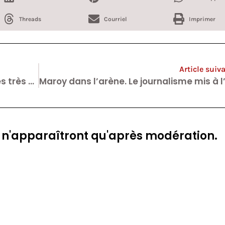
Threads
Courriel
Imprimer
Article suiv
Comment la Belgique massacre ses très petites entreprises.
 n'apparaîtront qu'après modération.