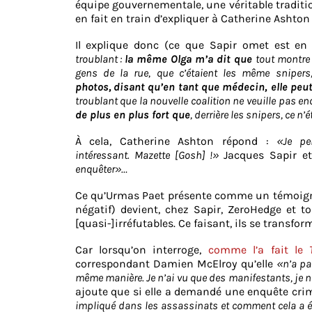
équipe gouvernementale, une véritable traditio
en fait en train d’expliquer à Catherine Ashton 
Il explique donc (ce que Sapir omet est en
troublant :
la même Olga m’a dit que
tout montre 
gens de la rue, que c’étaient les même snipe
photos,
disant qu’en tant que médecin, elle peut
troublant que la nouvelle coalition ne veuille pas en
de plus en plus fort que
, derrière les snipers, ce n
À cela, Catherine Ashton répond :
«Je p
intéressant. Mazette [Gosh] !»
Jacques Sapir et
enquêter»…
Ce qu’Urmas Paet présente comme un témoign
négatif) devient, chez Sapir, ZeroHedge et
[quasi-]irréfutables. Ce faisant, ils se transfo
Car lorsqu’on interroge,
comme l’a fait le
correspondant Damien McElroy qu’elle
«n’a pa
même manière. Je n’ai vu que des manifestants, je ne
ajoute que si elle a demandé une enquête crim
impliqué dans les assassinats et comment cela a ét