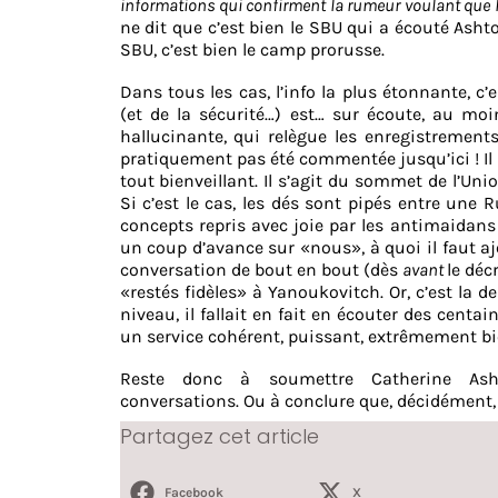
informations qui confirment la rumeur voulant que 
ne dit que c’est bien le SBU qui a écouté Asht
SBU, c’est bien le camp prorusse.
Dans tous les cas, l’info la plus étonnante, c
(et de la sécurité…) est… sur écoute, au moi
hallucinante, qui relègue les enregistrement
pratiquement pas été commentée jusqu’ici ! Il 
tout bienveillant. Il s’agit du sommet de l’U
Si c’est le cas, les dés sont pipés entre une
concepts repris avec joie par les antimaidans
un coup d’avance sur «nous», à quoi il faut aj
conversation de bout en bout (dès
avant
le déc
«restés fidèles» à Yanoukovitch. Or, c’est la 
niveau, il fallait en fait en écouter des cent
un service cohérent, puissant, extrêmement bie
Reste donc à soumettre Catherine As
conversations. Ou à conclure que, décidément, l
Partagez cet article
Facebook
X