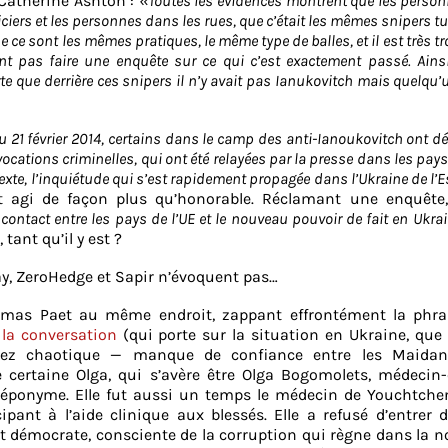
 Catherine Ashton :
«Toutes les évidences montrent que les person
iciers et les personnes dans les rues, que c’était les mêmes snipers t
e sont les mêmes pratiques, le même type de balles, et il est très t
nt pas faire une enquête sur ce qui c’est exactement passé. Ainsi,
 que derrière ces snipers il n’y avait pas Ianukovitch mais quelqu’u
u 21 février 2014, certains dans le camp des anti-Ianoukovitch ont d
ocations criminelles, qui ont été relayées par la presse dans les pays
te, l’inquiétude qui s’est rapidement propagée dans l’Ukraine de l’E
it agi de façon plus qu’honorable. Réclamant une enquête,
contact entre les pays de l’UE et le nouveau pouvoir de fait en Ukra
tant qu’il y est ?
, ZeroHedge et Sapir n’évoquent pas…
Urmas Paet au même endroit, zappant effrontément la phra
 la conversation
(qui porte sur la situation en Ukraine, que
assez chaotique — manque de confiance entre les Maidan
 certaine Olga, qui s’avère être Olga Bogomolets, médecin-
e éponyme. Elle fut aussi un temps le médecin de Youchtche
nt à l’aide clinique aux blessés. Elle a refusé d’entrer 
émocrate, consciente de la corruption qui règne dans la n