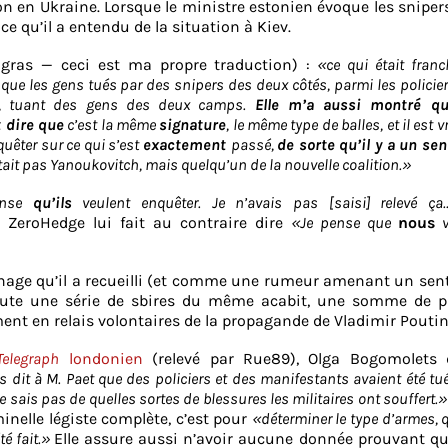
n en Ukraine. Lorsque le ministre estonien évoque les snipers,
ce qu’il a entendu de la situation à Kiev.
 gras — ceci est ma propre traduction) :
«ce qui était fran
que les gens tués par des snipers des deux côtés, parmi les policier
rs, tuant des gens des deux camps.
Elle m’a aussi montré qu
 dire que
c’est la même
signature
, le même type de balles, et il est 
quêter sur ce qui s’est
exactement
passé,
de sorte qu’il y a un se
’était pas Yanoukovitch, mais quelqu’un de la nouvelle coalition.»
ense
qu’ils
veulent enquêter. Je n’avais pas [saisi] relevé ça
 ZeroHedge lui fait au contraire dire
«Je pense que
nous
v
age qu’il a recueilli (et comme une rumeur amenant un sen
 toute une série de sbires du même acabit, une somme de p
rment en relais volontaires de la propagande de Vladimir Poutin
Telegraph
londonien
(relevé par Rue89), Olga Bogomolets 
s dit à M. Paet que des policiers et des manifestants avaient été tu
 sais pas de quelles sortes de blessures les militaires ont souffert.»
inelle légiste complète, c’est pour
«déterminer le type d’armes, q
é fait.»
Elle assure aussi n’avoir aucune donnée prouvant q