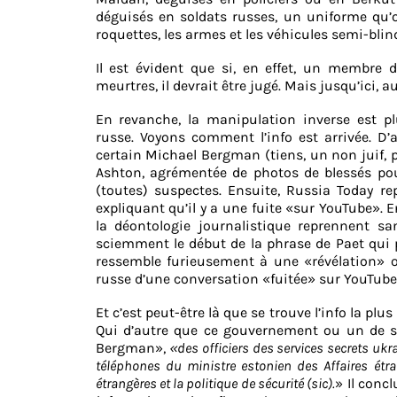
déguisés en soldats russes, un uniforme qu’o
roquettes, les armes et les véhicules semi-blin
Il est évident que si, en effet, un membre
meurtres, il devrait être jugé. Mais jusqu’ici, 
En revanche, la manipulation inverse est pl
russe. Voyons comment l’info est arrivée. 
certain Michael Bergman (tiens, un non juif, 
Ashton, agrémentée de photos de blessés pour
(toutes) suspectes. Ensuite, Russia Today rep
expliquant qu’il y a une fuite «sur YouTube».
la déontologie journalistique reprennent san
sciemment le début de la phrase de Paet qui 
ressemble furieusement à une «révélation» or
russe d’une conversation «fuitée» sur YouTube,
Et c’est peut-être là que se trouve l’info la pl
Qui d’autre que ce gouvernement ou un de se
Bergman»,
«des officiers des services secrets uk
téléphones du ministre estonien des Affaires étra
étrangères et la politique de sécurité (sic).
» Il conc