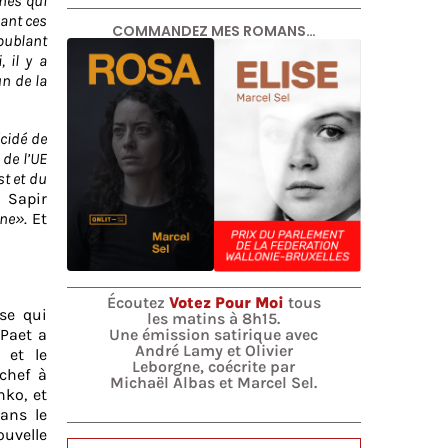
nes qui
uant ces
COMMANDEZ MES ROMANS…
roublant
 il y a
n de la
écidé de
 de l’UE
st et du
 Sapir
ine»
. Et
Écoutez
Votez Pour Moi
tous
se qui
les matins à 8h15.
Une émission satirique avec
 Paet a
André Lamy et Olivier
 et le
Leborgne, coécrite par
chef à
Michaël Albas et Marcel Sel.
nko, et
dans le
ouvelle