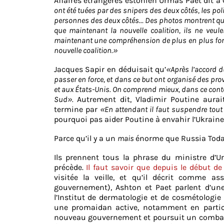
Affaires étrangères estonien Urmas Paet dit à
ont été tuées par des snipers des deux côtés, les pol
personnes des deux côtés… Des photos montrent que c
que maintenant la nouvelle coalition, ils ne veule
maintenant une compréhension de plus en plus forte
nouvelle coalition.»
Jacques Sapir en déduisait qu’
«Après l’accord d
passer en force, et dans ce but ont organisé des prov
et aux États-Unis. On comprend mieux, dans ce contex
Sud».
Autrement dit, Vladimir Poutine aura
termine par
«En attendant il faut suspendre tout 
pourquoi pas aider Poutine à envahir l’Ukraine, 
Parce qu’il y a un
mais
énorme que Russia Today
Ils prennent tous la phrase du ministre d’
précède.
Il faut savoir que depuis le début de
visitée la veille, et qu’il décrit comme 
gouvernement), Ashton et Paet parlent d’une
l’Institut de dermatologie et de cosmétologi
une promaidan active, notamment en participa
nouveau gouvernement et poursuit un combat d