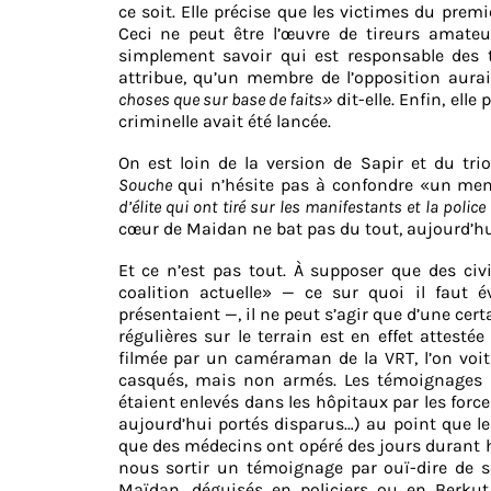
ce soit. Elle précise que les victimes du prem
Ceci ne peut être l’œuvre de tireurs amateu
simplement savoir qui est responsable des t
attribue, qu’un membre de l’opposition aur
choses que sur base de faits»
dit-elle. Enfin, el
criminelle avait été lancée.
On est loin de la version de Sapir et du tr
Souche
qui n’hésite pas à confondre «un memb
d’élite qui ont tiré sur les manifestants et la pol
cœur de Maidan ne bat pas du tout, aujourd’hu
Et ce n’est pas tout. À supposer que des ci
coalition actuelle» — ce sur quoi il faut 
présentaient —, il ne peut s’agir que d’une cert
régulières sur le terrain est en effet attesté
filmée par un caméraman de la VRT, l’on voit
casqués, mais non armés. Les témoignages s
étaient enlevés dans les hôpitaux par les force
aujourd’hui portés disparus…) au point que le
que des médecins ont opéré des jours durant 
nous sortir un témoignage par ouï-dire de s
Maïdan, déguisés en policiers ou en Berkut