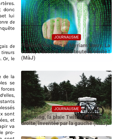
rtères.
t donc
et lui
enre de
enquête
JOURNALISME
21 mars 2024
Florence Hainaut et Myriam Leroy. La
çais de
vérité, d’accord. Mais toute la vérité !
 tireurs
(MàJ)
. Or, le
 de la
les se
 forces
’elles,
estants
lessés
JOURNALISME
ux sont
16 septembre 2023
Le doxing, la plaie Twitter en vogue à
ées, et
droite, inventée par la gauche (MàJ).
apir va
e pro-
e sont