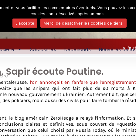
ement et vous faciliter les commentaires éventuels. Vous pouvez les acc
cookies sont désactivés après un mois.
J'accepte
Merci de désactiver les cookies de tiers.
L'au
ociété
Sarcasmes
Nederlands
Nouvelles de Se
, Sapir écoute Poutine.
ire
mentalerusse,
l’on annonçait en fanfare que l’enregistremen
ait» que les snipers qui ont fait plus de 90 morts à K
r le nouveau gouvernement ukrainien. Autrement dit, que cel
des policiers, mais aussi des civils pour faire tomber le rési
nt, le blog américain ZeroHedge a relayé l’information. Et 
onclusions claires et définitives, sous couvert de «questio
onversation que celui choisi par Russia Today, où le minis