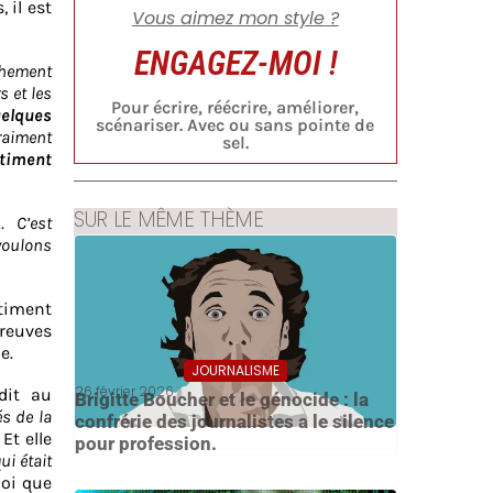
 il est
Vous aimez mon style ?
ENGAGEZ-MOI !
chement
s et les
Pour écrire, réécrire, améliorer,
elques
scénariser. Avec ou sans pointe de
vraiment
sel.
ntiment
SUR LE MÊME THÈME
… C’est
oulons
timent
reuves
e.
JOURNALISME
26 février 2026
dit au
Brigitte Boucher et le génocide : la
és de la
confrérie des journalistes a le silence
Et elle
pour profession.
ui était
uoi que