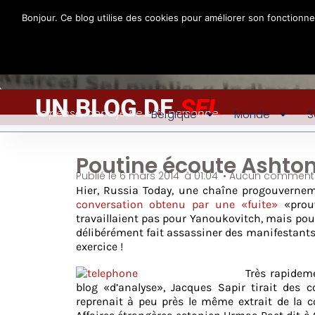
Bonjour. Ce blog utilise des cookies pour améliorer son fonctionn
UN BLOG DE
SEL
Je pense, donc je ne suis personne
Belgique
Monde
S
Poutine écoute Ashton
Publié le
6 mars 2014
à
01:04
•
Aucun commenta
Hier, Russia Today, une chaîne progouverne
conversation obtenu par une «fuite»
«prouv
travaillaient pas pour Yanoukovitch, mais pou
délibérément fait assassiner des manifestants, 
exercice !
Très rapideme
blog «d’analyse», Jacques Sapir tirait des c
reprenait à peu près le même extrait de la c