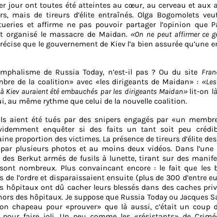
ier jour ont toutes été atteintes au cœur, au cerveau et aux a
rs, mais de tireurs d’élite entraînés. Olga Bogomolets veu
ueries et affirme ne pas pouvoir partager l’opinion que Pa
ait organisé le massacre de Maidan.
«On ne peut affirmer ce g
le précise que le gouvernement de Kiev l’a bien assurée qu’une 
iomphalisme de Russia Today, n’est-il pas ? Ou du site
Fran
re de la coalition» avec «les dirigeants de Maidan» :
«
Les
ice à Kiev auraient été embauchés par les dirigeants Maidan»
lit-on là
i, au même rythme que celui de la nouvelle coalition.
vils aient été tués par des snipers engagés par «un membre
évidemment enquêter si des faits un tant soit peu crédib
aine proportion des victimes. La présence de tireurs d’élite des
e par plusieurs photos et au moins deux vidéos. Dans l’une d
 des Berkut armés de fusils à lunette, tirant sur des manif
ont nombreux. Plus convaincant encore : le fait que les b
s de l’ordre et disparaissaient ensuite (plus de 300 d’entre e
s hôpitaux ont dû cacher leurs blessés dans des caches priv
hors des hôpitaux. Je suppose que Russia Today ou Jacques S
on chapeau pour «prouver» que là aussi, c’était un coup d
 pour faire joli. Un peu comme les «résistants» de Crimé