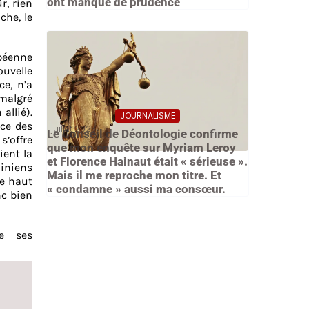
ont manqué de prudence
r, rien
che, le
opéenne
ouvelle
ce, n’a
 malgré
allié).
JOURNALISME
nce des
1 juillet 2023
Le Conseil de Déontologie confirme
s’offre
que mon enquête sur Myriam Leroy
ient la
et Florence Hainaut était « sérieuse ».
ainiens
Mais il me reproche mon titre. Et
de haut
« condamne » aussi ma consœur.
nc bien
e ses