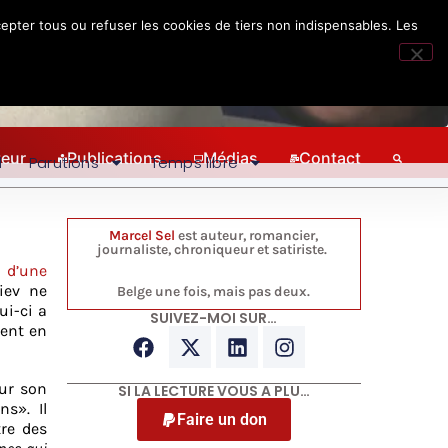
epter tous ou refuser les cookies de tiers non indispensables. Les
teur
Publications
Médias
Contact
l
Parutions
Temps libre
Marcel Sel
est auteur, romancier,
journaliste, chroniqueur et satiriste.
t d’une
iev ne
Belge une fois, mais pas deux.
ui-ci a
SUIVEZ-MOI SUR…
dent en
sur son
SI LA LECTURE VOUS A PLU…
ns». Il
Faire un don
tre des