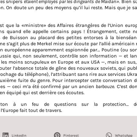
les
snipers
étaient employés par les dirigeants de Maidan».
Bien sû
on. On doute un peu des moyens qu’il lui reste. Mais que je sa
’est que la «ministre» des Affaires étrangères de l’Union eur
ns quand elle appelle certains pays ! Étrangement, cette n
s de Buisson au placard des petites entorses à la bienséan
ne s’agit plus de Merkel mise sur écoute par l’allié américain
nion européenne apparemment espionnée par… Poutine (ou son 
 Russie qui, non seulement, contrôle son information — et la
 les moins scrupuleux en Europe et aux USA —, mais en sus, 
outer l’absence totale de gêne des nouveaux soviets, qui publ
rochage du téléphone), l’attribuant sans rire aux services Ukr
deuxième fuite du genre. Pour intercepter cette conversation 
aines — ceci m’a été confirmé par un ancien
barbouze
. C’est do
n équipé qui est derrière ces écoutes.
hton à un feu de questions sur la protection… d
’Europe fait tout de travers.
LinkedIn
Pinterest
WhatsApp