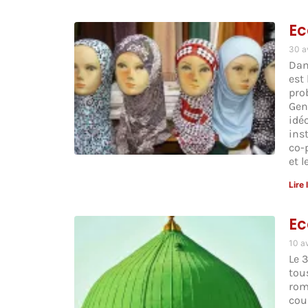
Ec
30 a
Dan
est 
pro
Gen
idéo
inst
co-
et l
Lire 
Ec
10 a
Le 
tou
rom
cou