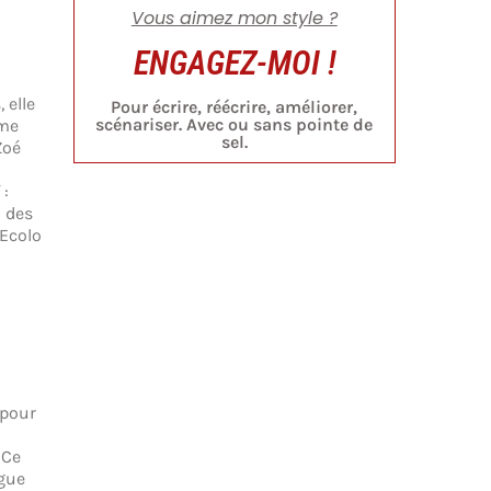
Vous aimez mon style ?
ENGAGEZ-MOI !
 elle
Pour écrire, réécrire, améliorer,
scénariser. Avec ou sans pointe de
ême
sel.
Zoé
 :
à des
 Ecolo
 pour
 Ce
ngue