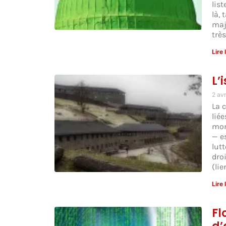
lis
là,
majo
trè
Lire 
L’
2 av
La 
liée
mon
— e
lutt
droi
(li
Lire 
Fl