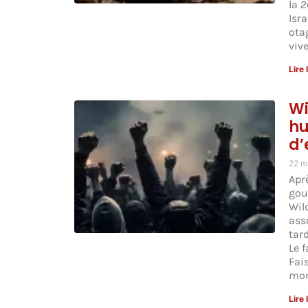
la 
Isr
otag
viv
Lire 
Wi
hu
d’
22 m
Apr
gouv
Wil
ass
tar
Le f
Fai
mon
Lire 