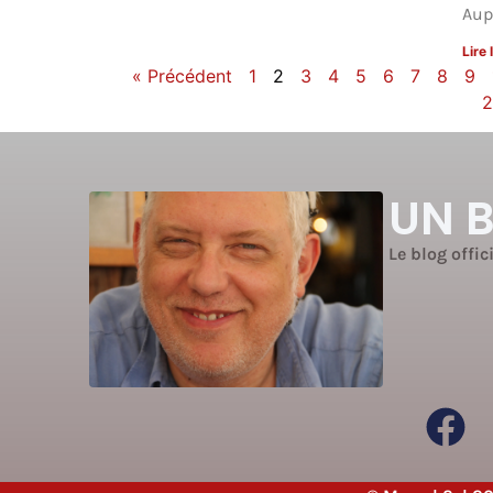
Aup
Lire 
« Précédent
1
2
3
4
5
6
7
8
9
UN 
Le blog offic