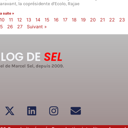
aravant, la coprésidente d’Ecolo, Rajae
la suite »
10
11
12
13
14
15
16
17
18
19
20
21
22
23
25
26
27
Suivant »
BLOG DE
SEL
iel de Marcel Sel, depuis 2009.