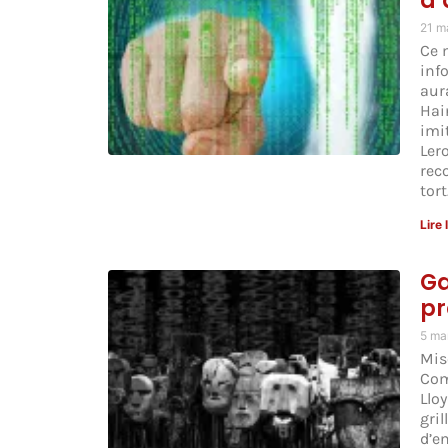
d’
21 m
Ce 
inf
aur
Hai
imi
Lero
rec
tor
Lire 
Ga
pr
5 ma
Mis
Com
Llo
gri
d’en