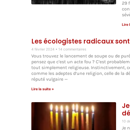
29 
con
sév
Lire 
Les écologistes radicaux sont
4 février 2024
14 commentaires
Vous trouvez le lancement de soupe ou de purée
pensez que c’est un acte fou ? C’est probablem
tout simplement religieuse. Instinctivement, ce
comme les adeptes d’une religion, celle de la d
réputé vulgaire —
Lire la suite »
Je
d
10 d
Je 