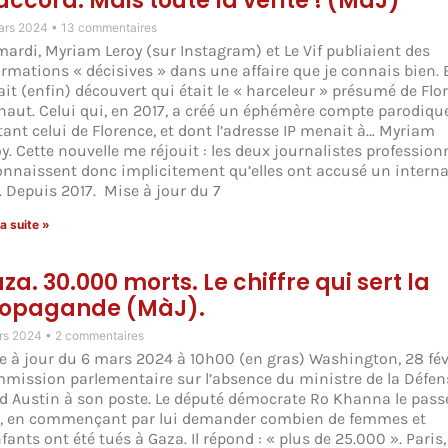
accord. Mais toute la vérité ! (MàJ)
ars 2024
13 commentaires
mardi, Myriam Leroy (sur Instagram) et Le Vif publiaient des
ormations « décisives » dans une affaire que je connais bien. E
ait (enfin) découvert qui était le « harceleur » présumé de Flo
naut. Celui qui, en 2017, a créé un éphémère compte parodiqu
tant celui de Florence, et dont l’adresse IP menait à… Myriam
y. Cette nouvelle me réjouit : les deux journalistes profession
onnaissent donc implicitement qu’elles ont accusé un intern
t. Depuis 2017. Mise à jour du 7
la suite »
za. 30.000 morts. Le chiffre qui sert la
opagande (MàJ).
rs 2024
2 commentaires
e à jour du 6 mars 2024 à 10h00 (en gras) Washington, 28 févr
mission parlementaire sur l’absence du ministre de la Défen
yd Austin à son poste. Le député démocrate Ro Khanna le pass
ll, en commençant par lui demander combien de femmes et
fants ont été tués à Gaza. Il répond : « plus de 25.000 ». Paris,