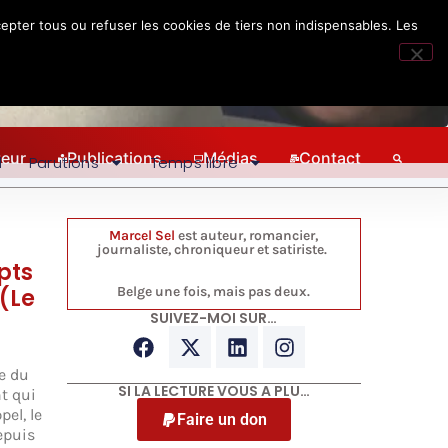
epter tous ou refuser les cookies de tiers non indispensables. Les
teur
Publications
Médias
Contact
l
Parutions
Temps libre
Marcel Sel
est auteur, romancier,
journaliste, chroniqueur et satiriste.
pts
(Le
Belge une fois, mais pas deux.
SUIVEZ-MOI SUR…
e du
SI LA LECTURE VOUS A PLU…
nt qui
el, le
Faire un don
epuis