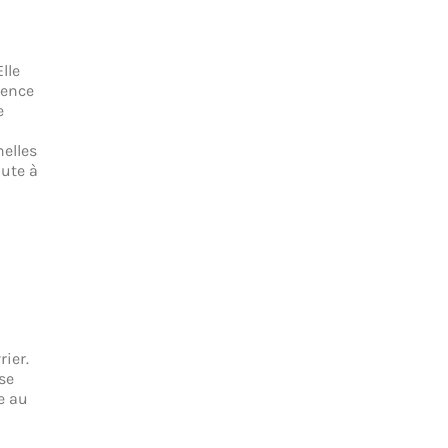
lle
rence
e
nelles
aute à
ier.
se
e au