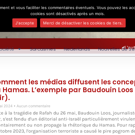
ement et vous faciliter les commentaires éventuels. Vous pouvez les acc
cookies sont désactivés après un mois.
J'accepte
Merci de désactiver les cookies de tiers.
L'au
ociété
Sarcasmes
Nederlands
Nouvelles de Se
mment les médias diffusent les conce
 Hamas. L’exemple par Baudouin Loos 
ir).
ai 2024
Aucun commentaire
te à la tragédie de Rafah du 26 mai, Baudouin Loos, journalist
, s’est fendu d’un éditorial anti-Israël particulièrement virule
ontairement ou non propage la rhétorique du Hamas. Pour rapp
ctobre 2023, l’organisation terroriste a causé le pire pogrom d