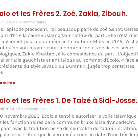
olo et les Frères 2. Zoé, Zakia, Zibouh.
vril 2024
6 commentaires
s l’épisode précédent, j’ai beaucoup parlé de Zoé Genot. Certes,
loin d’être la seule « islamogauchiste » du parti. Elle n’est m
bablement pas la pionnière en la matière. Mais en 2015, c’est 
ot qu’on voit œuvrer pour la nomination d’une de ses sœurs
logiques, Zakia Khattabi, à la coprésidence du parti. L’objectif
aller l’aile gauchiste et antilaïque au sommet d’Ecolo, « face 
présidents du style Javaux ou Durant », jugés trop centristes.
es
la suite »
olo et les Frères 1. De Taizé à Sidi-Josse.
vril 2024
6 commentaires
30 novembre 2023, Ecolo a tenté d’autoriser le voile islamique
s les fonctionnaires de la commune bruxelloise d’Anderlecht,
pant avec la tradition belge de neutralité de l’administration.
p de force n’était que le dernier épisode en date d’une très lo