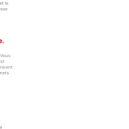
t le
esse
e.
 Vous
st
iraient
 mets
la