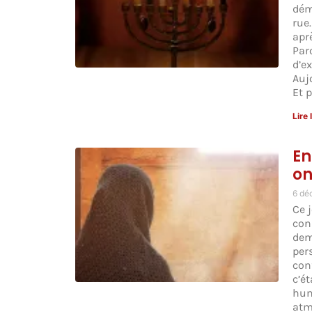
dém
rue
apr
Par
d’ex
Auj
Et 
Lire 
En
on
6 dé
Ce 
con
dem
per
con
c’ét
hum
atm