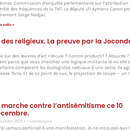
février. Commission d’enquête parlementaire sur l’attribution e
trôle des fréquences de la TNT. Le député LFI Aymeric Caron pr
èrement Serge Nadjar,
la suite »
 des religieux. La preuve par la Jocond
 sur des œuvres d’art ridicule ? Contre-productif ? Absurde ?
ent parce que vous cherchez une logique militante là où elle e
rtains comparent les écologistes radicaux à une secte. Ils ag
éesse Terre. Et de ce point de vue, la projection de soupe — un
 marche contre l’antisémitisme ce 10
écembre.
écembre 2023
7 commentaires
n’ai jamais participé à une manifestation. Je ne crois pas que 