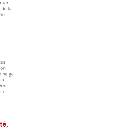
sque
 de la
’au
tes
ion
e belge
la
rême
me
té,