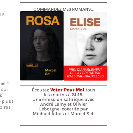
COMMANDEZ MES ROMANS…
es
Geert
 qui
Écoutez
Votez Pour Moi
tous
les matins à 8h15.
s
Une émission satirique avec
 plus !
André Lamy et Olivier
ire !
Leborgne, coécrite par
Michaël Albas et Marcel Sel.