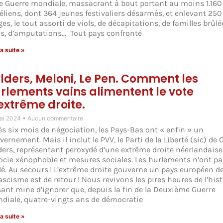
2e Guerre mondiale, massacrant à bout portant au moins 1.160
aéliens, dont 364 jeunes festivaliers désarmés, et enlevant 250
es, le tout assorti de viols, de décapitations, de familles brûlé
es, d’amputations… Tout pays confronté
la suite »
lders, Meloni, Le Pen. Comment les
rlements vains alimentent le vote
extrême droite.
ai 2024
Aucun commentaire
ès six mois de négociation, les Pays-Bas ont « enfin » un
ernement. Mais il inclut le PVV, le Parti de la Liberté (sic) de 
ders, représentant peroxydé d’une extrême droite néerlandaise
ocie xénophobie et mesures sociales. Les hurlements n’ont pa
dé. Au secours ! L’extrême droite gouverne un pays européen de
ascisme est de retour ! Nous revivons les pires heures de l’histo
sant mine d’ignorer que, depuis la fin de la Deuxième Guerre
diale, quatre-vingts ans de démocratie
la suite »