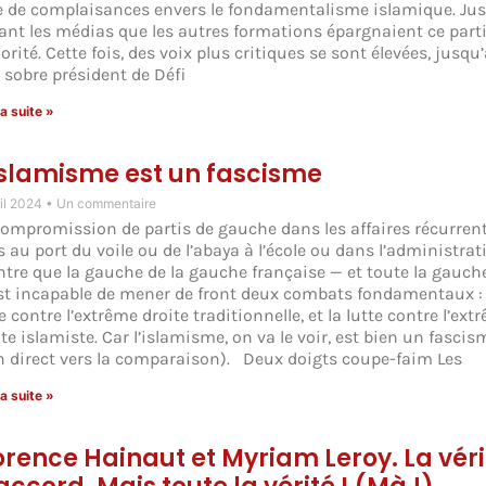
te de complaisances envers le fondamentalisme islamique. Ju
 tant les médias que les autres formations épargnaient ce parti
rité. Cette fois, des voix plus critiques se sont élevées, jusqu
s sobre président de Défi
la suite »
islamisme est un fascisme
ril 2024
Un commentaire
compromission de partis de gauche dans les affaires récurren
s au port du voile ou de l’abaya à l’école ou dans l’administrat
tre que la gauche de la gauche française — et toute la gauch
st incapable de mener de front deux combats fondamentaux : 
e contre l’extrême droite traditionnelle, et la lutte contre l’ext
te islamiste. Car l’islamisme, on va le voir, est bien un fascis
en direct vers la comparaison). Deux doigts coupe-faim Les
la suite »
orence Hainaut et Myriam Leroy. La véri