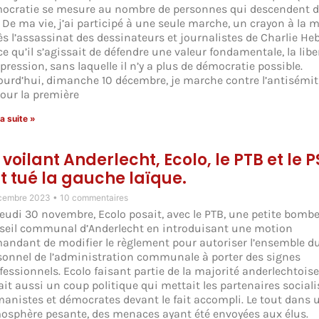
ocratie se mesure au nombre de personnes qui descendent d
. De ma vie, j’ai participé à une seule marche, un crayon à la m
ès l’assassinat des dessinateurs et journalistes de Charlie He
ce qu’il s’agissait de défendre une valeur fondamentale, la libe
pression, sans laquelle il n’y a plus de démocratie possible.
ourd’hui, dimanche 10 décembre, je marche contre l’antisémi
pour la première
la suite »
 voilant Anderlecht, Ecolo, le PTB et le P
t tué la gauche laïque.
cembre 2023
10 commentaires
jeudi 30 novembre, Ecolo posait, avec le PTB, une petite bomb
seil communal d’Anderlecht en introduisant une motion
andant de modifier le règlement pour autoriser l’ensemble d
sonnel de l’administration communale à porter des signes
fessionnels. Ecolo faisant partie de la majorité anderlechtoise
ait aussi un coup politique qui mettait les partenaires sociali
anistes et démocrates devant le fait accompli. Le tout dans 
osphère pesante, des menaces ayant été envoyées aux élus.