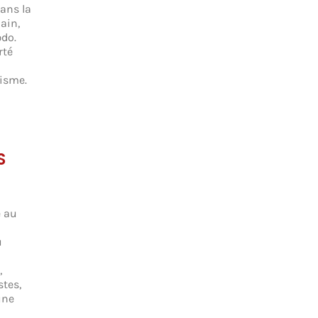
ans la
ain,
bdo.
rté
tisme.
S
e au
u
,
stes,
une