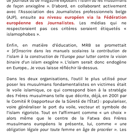
de journaux ou de magazine exposant l’islam ou les musulmans
de façon anxiogène ».
D’abord, en collaborant activement
avec l’Association des Journalistes professionnels belge
(AJP), ensuite
au niveau européen via la Fédération
européenne des Journalistes.
Les médias qui ne
respecteraient pas ces critères seraient étiquetés «
islamophobes ».
Enfin, en matière d’éducation, MRB se promettait
« [d’]inscrire dans les manuels scolaires la contribution de
l’islam à la construction de l’Europe pour lutter contre la vision
binaire d’un islam exogène ».
L’islam serait donc endogène
en Europe… Je vous laisse réfléchir là-dessus.
Dans les deux organisations, l’outil le plus utilisé pour
poser les musulmans fondamentalistes en victimes était
le voile islamique, ce qui
correspond bien à la stratégie
des Frères musulmans telle que décrite, déjà, en 2001 par
le Comité R (rapporteur de la Sûreté de l’État) : populariser,
voire généraliser le port du voile, vecteur et symbole de
l’islam rigoriste. Tout en l’affirmant comme « un choix »
alors même que le centre de la Fatwa des Frères
musulmans européens le présente, lui, comme
« une
obligation légale pour toute femme en âge de procréer »
. Les