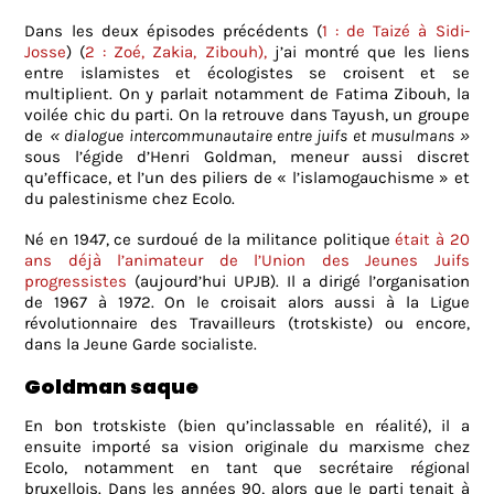
Dans les deux épisodes précédents (
1 : de Taizé à Sidi-
Josse
) (
2 : Zoé, Zakia, Zibouh),
j’ai montré que les liens
entre islamistes et écologistes se croisent et se
multiplient. On y parlait notamment de Fatima Zibouh, la
voilée chic du parti. On la retrouve dans Tayush, un groupe
de
« dialogue intercommunautaire entre juifs et musulmans »
sous l’égide d’Henri Goldman, meneur aussi discret
qu’efficace, et l’un des piliers de « l’islamogauchisme » et
du palestinisme chez Ecolo.
Né en 1947, ce surdoué de la militance politique
était à 20
ans déjà l’animateur de l’Union des Jeunes Juifs
progressistes
(aujourd’hui UPJB). Il a dirigé l’organisation
de 1967 à 1972. On le croisait alors aussi à la Ligue
révolutionnaire des Travailleurs (trotskiste) ou encore,
dans la Jeune Garde socialiste.
Goldman saque
En bon trotskiste (bien qu’inclassable en réalité), il a
ensuite importé sa vision originale du marxisme chez
Ecolo, notamment en tant que secrétaire régional
bruxellois. Dans les années 90, alors que le parti tenait à