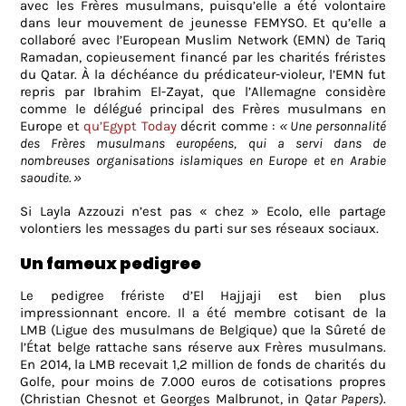
avec les Frères musulmans, puisqu’elle a été volontaire
dans leur mouvement de jeunesse FEMYSO. Et qu’elle a
collaboré avec l’European Muslim Network (EMN) de Tariq
Ramadan, copieusement financé par les charités fréristes
du Qatar. À la déchéance du prédicateur-violeur, l’EMN fut
repris par Ibrahim El-Zayat, que l’Allemagne considère
comme le délégué principal des Frères musulmans en
Europe et
qu’Egypt Today
décrit comme :
« Une personnalité
des Frères musulmans européens, qui a servi dans de
nombreuses organisations islamiques en Europe et en Arabie
saoudite. »
Si Layla Azzouzi n’est pas « chez » Ecolo, elle partage
volontiers les messages du parti sur ses réseaux sociaux.
Un fameux pedigree
Le pedigree frériste d’El Hajjaji est bien plus
impressionnant encore. Il a été membre cotisant de la
LMB (Ligue des musulmans de Belgique) que la Sûreté de
l’État belge rattache sans réserve aux Frères musulmans.
En 2014, la LMB recevait 1,2 million de fonds de charités du
Golfe, pour moins de 7.000 euros de cotisations propres
(Christian Chesnot et Georges Malbrunot, in
Qatar Papers
).