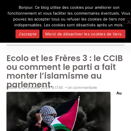
Bonjour. Ce blog utilise des cookies pour améliorer son
L'auteur
UN BLOG DE
SEL
fonctionnement et vous faciliter les commentaires éventuels. Vous
Je pense, donc je ne suis personne
Publicatio
pouvez les accepter tous ou refuser les cookies de tiers non
Médias
indispensables. Les cookies sont désactivés après un mois.
Contact
J'accepte
Merci de désactiver les cookies de tiers.
Ecolo et les Frères 3 : le CCIB
ou comment le parti a fait
monter l’islamisme au
parlement.
Publié le
12 octobre 2024
à
17:45
•
Un commentaire
Au