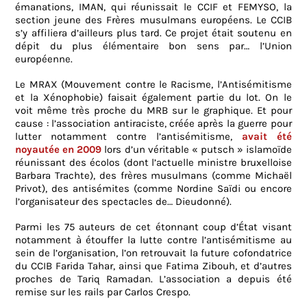
émanations, IMAN, qui réunissait le CCIF et FEMYSO, la
section jeune des Frères musulmans européens. Le CCIB
s’y affiliera d’ailleurs plus tard. Ce projet était soutenu en
dépit du plus élémentaire bon sens par… l’Union
européenne.
Le MRAX (Mouvement contre le Racisme, l’Antisémitisme
et la Xénophobie) faisait également partie du lot. On le
voit même très proche du MRB sur le graphique. Et pour
cause : l’association antiraciste, créée après la guerre pour
lutter notamment contre l’antisémitisme,
avait été
noyautée en 2009
lors d’un véritable « putsch » islamoïde
réunissant des écolos (dont l’actuelle ministre bruxelloise
Barbara Trachte), des frères musulmans (comme Michaël
Privot), des antisémites (comme Nordine Saïdi ou encore
l’organisateur des spectacles de… Dieudonné).
Parmi les 75 auteurs de cet étonnant coup d’État visant
notamment à étouffer la lutte contre l’antisémitisme au
sein de l’organisation, l’on retrouvait la future cofondatrice
du CCIB Farida Tahar, ainsi que Fatima Zibouh, et d’autres
proches de Tariq Ramadan. L’association a depuis été
remise sur les rails par Carlos Crespo.