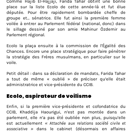
Comme Hajib El-Hajjaji, Farida Tahar obtint une bonne
place sur la liste Ecolo de cette année-là et fut élue
députée. Pour être rapidement bombardée cheffe de
groupe et… sénatrice. Elle fut ainsi la première femme
voilée à entrer au Parlement fédéral (national, donc) dans
le sillage dessiné par son amie Mahinur Özdemir au
Parlement régional.
Ecolo la plaça ensuite à la commission de l’Égalité des
Chances. Encore une place stratégique pour faire pénétrer
la stratégie des Frères musulmans, en particulier sur le
voile.
Petit détail : dans sa déclaration de mandats, Farida Tahar
a tout de même « oublié » de préciser qu’elle était
administratrice et vice-présidente du CCIB.
Ecolo, aspirateur de voilisme
Enfin, si la première vice-présidente et cofondatrice du
CCIB, Khaddija Haourigui, n’est pas montée dans un
parlement, elle n’a pas été oubliée non plus, puisqu’elle
est actuellement
« Attachée aux relations société civile et
associative »
dans le cabinet (désormais en affaires