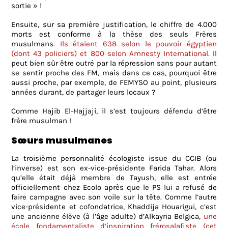
sortie »
!
Ensuite, sur sa première justification, le chiffre de 4.000
morts est conforme à la thèse des seuls Frères
musulmans.
Ils étaient 638 selon le pouvoir égyptien
(dont 43 policiers) et 800 selon Amnesty International.
Il
peut bien sûr être outré par la répression sans pour autant
se sentir proche des FM, mais dans ce cas, pourquoi être
aussi proche, par exemple, de FEMYSO au point, plusieurs
années durant, de partager leurs locaux ?
Comme Hajib El-Hajjaji, il s’est toujours défendu d’être
frère musulman !
Sœurs musulmanes
La troisième personnalité écologiste issue du CCIB (ou
l’inverse) est son ex-vice-présidente Farida Tahar. Alors
qu’elle était déjà membre de Tayush, elle est entrée
officiellement chez Ecolo après que le PS lui a refusé de
faire campagne avec son voile sur la tête. Comme l’autre
vice-présidente et cofondatrice, Khaddija Houarigui, c’est
une ancienne élève (à l’âge adulte) d’Alkayria Belgica,
une
école fondamentaliste d’inspiration frérosalafiste
(cet