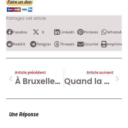
Partagez cet article
Facebook
X
LinkedIn
Pinterest
WhatsApp
Reddit
Telegram
Threads
Courriel
Imprimer
Article précédent
Article suivant
À Bruxelles, l’islamisme et l’antisémitisme aux portes du gouvernement régional.
Quand la RTBF défend Samidoun, désormais reconnue terroriste aux USA et au Canada.
Une Réponse