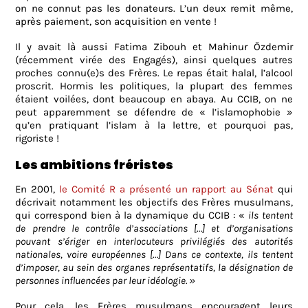
on ne connut pas les donateurs. L’un deux remit même,
après paiement, son acquisition en vente !
Il y avait là aussi Fatima Zibouh et Mahinur Özdemir
(récemment virée des Engagés), ainsi quelques autres
proches connu(e)s des Frères. Le repas était halal, l’alcool
proscrit. Hormis les politiques, la plupart des femmes
étaient voilées, dont beaucoup en abaya. Au CCIB, on ne
peut apparemment se défendre de « l’islamophobie »
qu’en pratiquant l’islam à la lettre, et pourquoi pas,
rigoriste !
Les ambitions fréristes
En 2001,
le Comité R a présenté un rapport au Sénat
qui
décrivait notamment les objectifs des Frères musulmans,
qui correspond bien à la dynamique du CCIB :
«
ils tentent
de prendre le contrôle d’associations […] et d’organisations
pouvant s’ériger en interlocuteurs privilégiés des autorités
nationales, voire européennes […] Dans ce contexte, ils tentent
d’imposer, au sein des organes représentatifs, la désignation de
personnes influencées par leur idéologie. »
Pour cela, les Frères musulmans encouragent leurs