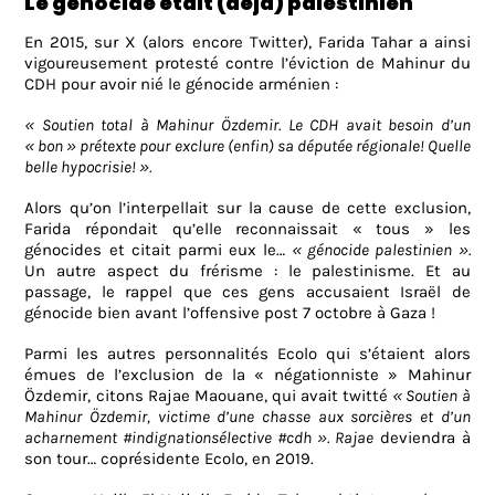
Le génocide était (déjà) palestinien
En 2015, sur X (alors encore Twitter), Farida Tahar a ainsi
vigoureusement protesté contre l’éviction de Mahinur du
CDH pour avoir nié le génocide arménien :
« Soutien total à Mahinur Özdemir. Le CDH avait besoin d’un
« bon » prétexte pour exclure (enfin) sa députée régionale! Quelle
belle hypocrisie! ».
Alors qu’on l’interpellait sur la cause de cette exclusion,
Farida répondait qu’elle reconnaissait « tous » les
génocides et citait parmi eux le…
« génocide palestinien ».
Un autre aspect du frérisme : le palestinisme. Et au
passage, le rappel que ces gens accusaient Israël de
génocide bien avant l’offensive post 7 octobre à Gaza !
Parmi les autres personnalités Ecolo qui s’étaient alors
émues de l’exclusion de la « négationniste » Mahinur
Özdemir, citons Rajae Maouane, qui avait twitté
« Soutien à
Mahinur Özdemir, victime d’une chasse aux sorcières et d’un
acharnement #indignationsélective #cdh ». Rajae
deviendra à
son tour… coprésidente Ecolo, en 2019.