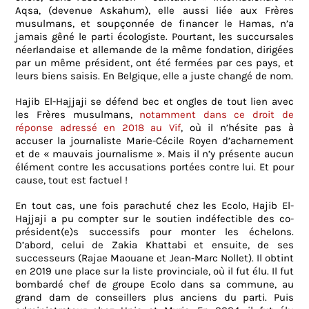
Aqsa, (devenue Askahum), elle aussi liée aux Frères
musulmans, et soupçonnée de financer le Hamas, n’a
jamais gêné le parti écologiste. Pourtant, les succursales
néerlandaise et allemande de la même fondation, dirigées
par un même président, ont été fermées par ces pays, et
leurs biens saisis. En Belgique, elle a juste changé de nom.
Hajib El-Hajjaji se défend bec et ongles de tout lien avec
les Frères musulmans,
notamment dans ce droit de
réponse adressé en 2018 au Vif
, où il n’hésite pas à
accuser la journaliste Marie-Cécile Royen d’acharnement
et de « mauvais journalisme ». Mais il n’y présente aucun
élément contre les accusations portées contre lui. Et pour
cause, tout est factuel !
En tout cas, une fois parachuté chez les Ecolo, Hajib El-
Hajjaji a pu compter sur le soutien indéfectible des co-
président(e)s successifs pour monter les échelons.
D’abord, celui de Zakia Khattabi et ensuite, de ses
successeurs (Rajae Maouane et Jean-Marc Nollet). Il obtint
en 2019 une place sur la liste provinciale, où il fut élu. Il fut
bombardé chef de groupe Ecolo dans sa commune, au
grand dam de conseillers plus anciens du parti. Puis