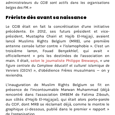
administrateurs du CCIB sont actifs dans les organisations
belges des FM. »
Frériste dès avant sa naissance
Le CCIB était en fait la concrétisation d’une initiative
précédente. En 2012, ses futurs président et vice-
président, Mustapha Chairi et Hajib El-Hajjaji, avaient
lancé
Muslims Rights Belgium (MRB),
une première
antenne censée lutter contre « l’islamophobie »
. C’est un
troisième larron, Fouad Benyekhlef, qui avait «
officiellement » pris les destinées de l’association en
main. Il était,
selon le journaliste Philippe Brewaeys
,
« une
figure centrale du Complexe éducatif et culturel islamique de
Verviers (CECIV) »
, d’obédience Frères musulmans — on y
reviendra.
L’inauguration de Muslim Rights Belgium se fit en
présence de l’incontournable Marwan Muhammad (déjà
rencontré dans l’association EMBEM de Fatima Zibouh,
aux côtés d’Hajib El-Hajjajai), qui était alors porte-parole
du CCIF, dont MRB se réclamait déjà, comme le montre le
graphique ci-dessous, publié dans le premier « rapport »
de l’organisation.