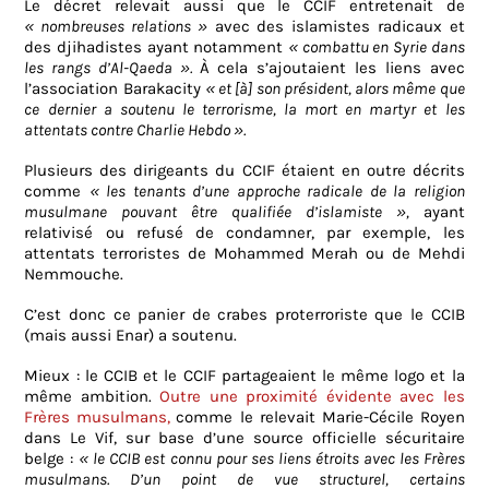
Le décret relevait aussi que le CCIF entretenait de
« nombreuses relations »
avec des islamistes radicaux et
des djihadistes ayant notamment
« combattu en Syrie dans
les rangs d’Al-Qaeda ».
À cela s’ajoutaient les liens avec
l’association Barakacity
« et [à] son président, alors même que
ce dernier a soutenu le terrorisme, la mort en martyr et les
attentats contre Charlie Hebdo ».
Plusieurs des dirigeants du CCIF étaient en outre décrits
comme
« les tenants d’une approche radicale de la religion
musulmane pouvant être qualifiée d’islamiste »,
ayant
relativisé ou refusé de condamner, par exemple, les
attentats terroristes de Mohammed Merah ou de Mehdi
Nemmouche.
C’est donc ce panier de crabes proterroriste que le CCIB
(mais aussi Enar) a soutenu.
Mieux : le CCIB et le CCIF partageaient le même logo et la
même ambition.
Outre une proximité évidente avec les
Frères musulmans,
comme le relevait Marie-Cécile Royen
dans Le Vif, sur base d’une source officielle sécuritaire
belge :
« le CCIB est connu pour ses liens étroits avec les Frères
musulmans. D’un point de vue structurel, certains