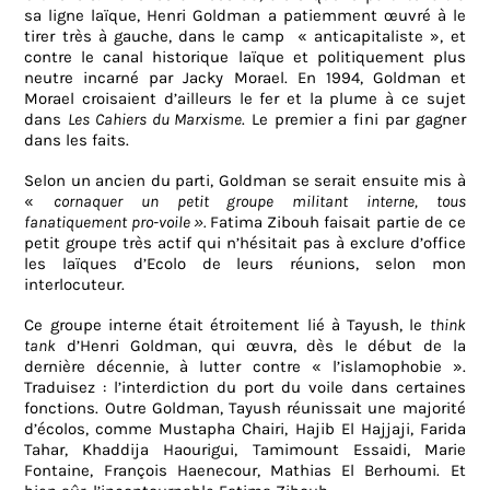
sa ligne laïque, Henri Goldman a patiemment œuvré à le
tirer très à gauche, dans le camp « anticapitaliste », et
contre le canal historique laïque et politiquement plus
neutre incarné par Jacky Morael. En 1994, Goldman et
Morael croisaient d’ailleurs le fer et la plume à ce sujet
dans
Les Cahiers du Marxisme
. Le premier a fini par gagner
dans les faits.
Selon un ancien du parti, Goldman se serait ensuite mis à
«
cornaquer un petit groupe militant interne, tous
fanatiquement pro-voile ».
Fatima Zibouh faisait partie de ce
petit groupe très actif qui n’hésitait pas à exclure d’office
les laïques d’Ecolo de leurs réunions, selon mon
interlocuteur.
Ce groupe interne était étroitement lié à Tayush, le
think
tank
d’Henri Goldman, qui œuvra, dès le début de la
dernière décennie, à lutter contre « l’islamophobie ».
Traduisez : l’interdiction du port du voile dans certaines
fonctions. Outre Goldman, Tayush réunissait une majorité
d’écolos, comme Mustapha Chairi, Hajib El Hajjaji, Farida
Tahar, Khaddija Haourigui, Tamimount Essaidi, Marie
Fontaine, François Haenecour, Mathias El Berhoumi. Et