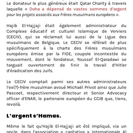
Le donateur le plus généreux était Qatar Charity à travers
laquelle
«
Doha a dépensé de vastes sommes d’argent
pour les projets associés aux Frères musulmans européens »
.
Hajib El-Hajjaji était également administrateur du
Complexe éducatif et culturel Islamique de Verviers
(CECIV), qui se réclamait lui aussi de la Ligue des
musulmans de Belgique. Le CECIV se référait de plus
spécifiquement à la charte des Frères musulmans
européens émise par la FIOE, coupole incontestée du
mouvement, dont le fondateur, Youssef El-Qaradawi se
targuait ouvertement de finir le travail d’Hitler
d’éradication des Juifs.
Le CECIV comptait parmi ses autres administrateurs
l’ex(?)-frère musulman avoué Michaël Privot ainsi que Julie
Pascoet, respectivement directeur et Senior Advocacy
officer d’ENAR, le partenaire européen du CCIB que, tiens,
revoilà.
L’argent s’Hamas.
Même le fait qu’Hajib El-Hajjaji ait été impliqué, via un
oncle, dans l’association « caritative » internationale Al