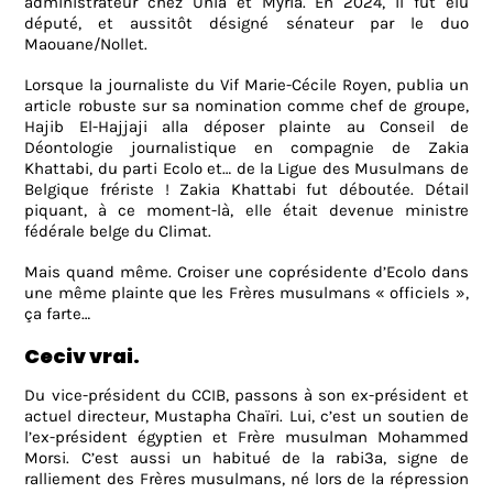
administrateur chez Unia et Myria. En 2024, il fut élu
député, et aussitôt désigné sénateur par le duo
Maouane/Nollet.
Lorsque la journaliste du Vif Marie-Cécile Royen, publia un
article robuste sur sa nomination comme chef de groupe,
Hajib El-Hajjaji alla déposer plainte au Conseil de
Déontologie journalistique en compagnie de Zakia
Khattabi, du parti Ecolo et… de la Ligue des Musulmans de
Belgique frériste ! Zakia Khattabi fut déboutée. Détail
piquant, à ce moment-là, elle était devenue ministre
fédérale belge du Climat.
Mais quand même. Croiser une coprésidente d’Ecolo dans
une même plainte que les Frères musulmans « officiels »,
ça farte…
Ceciv vrai.
Du vice-président du CCIB, passons à son ex-président et
actuel directeur, Mustapha Chaïri. Lui, c’est un soutien de
l’ex-président égyptien et Frère musulman Mohammed
Morsi. C’est aussi un habitué de la rabi3a, signe de
ralliement des Frères musulmans, né lors de la répression