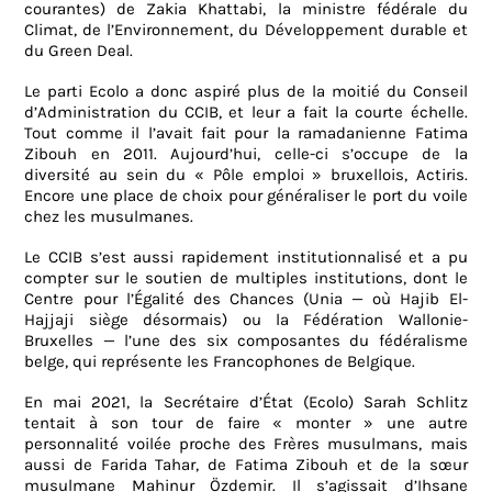
courantes) de Zakia Khattabi, la ministre fédérale du
Climat, de l’Environnement, du Développement durable et
du Green Deal.
Le parti Ecolo a donc aspiré plus de la moitié du Conseil
d’Administration du CCIB, et leur a fait la courte échelle.
Tout comme il l’avait fait pour la ramadanienne Fatima
Zibouh en 2011. Aujourd’hui, celle-ci s’occupe de la
diversité au sein du « Pôle emploi » bruxellois, Actiris.
Encore une place de choix pour généraliser le port du voile
chez les musulmanes.
Le CCIB s’est aussi rapidement institutionnalisé et a pu
compter sur le soutien de multiples institutions, dont le
Centre pour l’Égalité des Chances (Unia — où Hajib El-
Hajjaji siège désormais) ou la Fédération Wallonie-
Bruxelles — l’une des six composantes du fédéralisme
belge, qui représente les Francophones de Belgique.
En mai 2021, la Secrétaire d’État (Ecolo) Sarah Schlitz
tentait à son tour de faire « monter » une autre
personnalité voilée proche des Frères musulmans, mais
aussi de Farida Tahar, de Fatima Zibouh et de la sœur
musulmane Mahinur Özdemir. Il s’agissait d’Ihsane