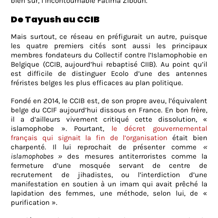
bien sûr, l’incontournable Fatima Zibouh.
De Tayush au CCIB
Mais surtout, ce réseau en préfigurait un autre, puisque
les quatre premiers cités sont aussi les principaux
membres fondateurs du Collectif contre l’Islamophobie en
Belgique (CCIB, aujourd’hui rebaptisé CIIB).
Au point qu’il
est difficile de distinguer Ecolo d’une des antennes
fréristes belges les plus efficaces au plan politique.
Fondé en 2014, le CCIB est, de son propre aveu, l’équivalent
belge du CCIF aujourd’hui dissous en France. En bon frère,
il a d’ailleurs vivement critiqué cette dissolution, «
islamophobe ». Pourtant,
le décret gouvernemental
français qui signait la fin de l’organisation
était bien
charpenté. Il lui reprochait de présenter comme
«
islamophobes »
des mesures antiterroristes comme la
fermeture d’une mosquée servant de centre de
recrutement de jihadistes, ou l’interdiction d’une
manifestation en soutien à un imam qui avait prêché la
lapidation des femmes, une méthode, selon lui, de «
purification ».