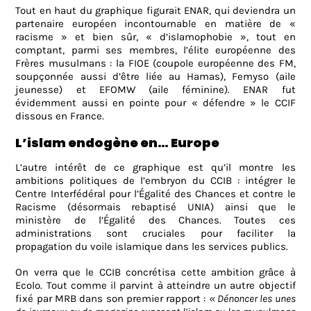
Tout en haut du graphique figurait ENAR, qui deviendra un
partenaire européen incontournable en matière de «
racisme » et bien sûr, « d’islamophobie », tout en
comptant, parmi ses membres, l’élite européenne des
Frères musulmans : la FIOE (coupole européenne des FM,
soupçonnée aussi d’être liée au Hamas), Femyso (aile
jeunesse) et EFOMW (aile féminine). ENAR fut
évidemment aussi en pointe pour « défendre » le CCIF
dissous en France.
L’islam endogène en… Europe
L’autre
intérêt de ce graphique est qu’il montre les
ambitions politiques de l’embryon du CCIB : intégrer le
Centre Interfédéral pour l’Égalité des Chances et contre le
Racisme (désormais rebaptisé UNIA) ainsi que le
ministère de l’Égalité des Chances. Toutes ces
administrations sont cruciales pour faciliter la
propagation du voile islamique dans les services publics.
On verra que le CCIB concrétisa cette ambition grâce à
Ecolo.
Tout comme il parvint à atteindre un autre objectif
fixé par MRB dans son premier rapport :
« Dénoncer les unes