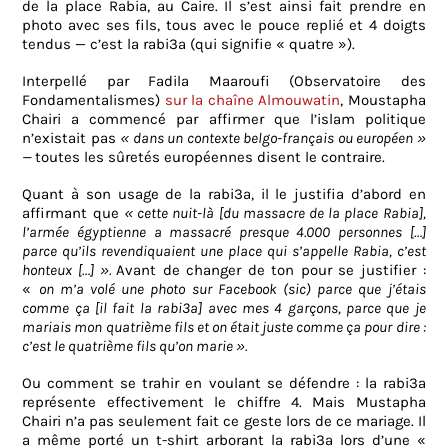
de la place Rabia, au Caire. Il s’est ainsi fait prendre en
photo avec ses fils, tous avec le pouce replié et 4 doigts
tendus — c’est la rabi3a (qui signifie « quatre »).
Interpellé par Fadila Maaroufi (Observatoire des
Fondamentalismes)
sur la chaîne Almouwatin
, Moustapha
Chairi a commencé par affirmer que l’islam politique
n’existait pas
« dans un contexte belgo-français ou européen »
—
toutes les sûretés européennes disent le contraire.
Quant à son usage de la rabi3a, il le justifia d’abord en
affirmant que
« cette nuit-là [du massacre de la place Rabia],
l’armée égyptienne a massacré presque 4.000 personnes […]
parce qu’ils revendiquaient une place qui s’appelle Rabia, c’est
honteux […] ».
Avant de changer de ton pour se justifier :
«
on m’a volé une photo sur Facebook (sic) parce que j’étais
comme ça [il fait la rabi3a] avec mes 4 garçons, parce que je
mariais mon quatrième fils et on était juste comme ça pour dire :
c’est le quatrième fils qu’on marie ».
Ou comment se trahir en voulant se défendre : la rabi3a
représente effectivement le chiffre 4. Mais Mustapha
Chairi n’a pas seulement fait ce geste lors de ce mariage. Il
a même porté un t-shirt arborant la rabi3a lors d’une «