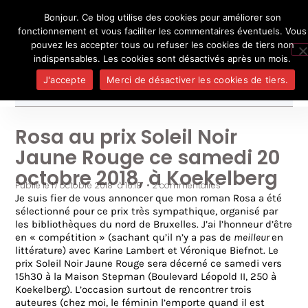
Bonjour. Ce blog utilise des cookies pour améliorer son
L'auteur
UN BLOG DE
SEL
fonctionnement et vous faciliter les commentaires éventuels. Vous
Je pense, donc je ne suis personne
Publicatio
pouvez les accepter tous ou refuser les cookies de tiers non
Médias
indispensables. Les cookies sont désactivés après un mois.
Contact
J'accepte
Merci de désactiver les cookies de tiers.
Rosa au prix Soleil Noir
Jaune Rouge ce samedi 20
octobre 2018, à Koekelberg
Publié le
17 octobre 2018
à
16:18
•
2 commentaires
Je suis fier de vous annoncer que mon roman Rosa a été
sélectionné pour ce prix très sympathique, organisé par
les bibliothèques du nord de Bruxelles. J’ai l’honneur d’être
en « compétition » (sachant qu’il n’y a pas de
meilleur
en
littérature) avec Karine Lambert et Véronique Biefnot. Le
prix Soleil Noir Jaune Rouge sera décerné ce samedi vers
15h30 à la Maison Stepman (Boulevard Léopold II, 250 à
Koekelberg). L’occasion surtout de rencontrer trois
auteures (chez moi, le féminin l’emporte quand il est