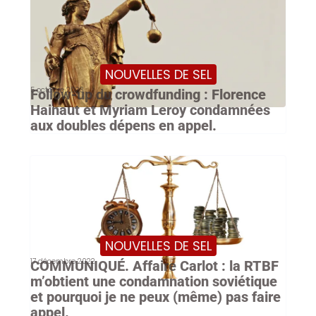
NOUVELLES DE SEL
5 octobre 2023
Follow-up du crowdfunding : Florence
Hainaut et Myriam Leroy condamnées
aux doubles dépens en appel.
NOUVELLES DE SEL
17 décembre 2022
COMMUNIQUÉ. Affaire Carlot : la RTBF
m’obtient une condamnation soviétique
et pourquoi je ne peux (même) pas faire
appel.