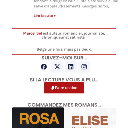
tendant le doigt en l’air. L’info a été suivie d’une
salve d’applaudissements. Georges Soros,
Lire la suite »
Marcel Sel
est auteur, romancier, journaliste,
chroniqueur et satiriste.
Belge une fois, mais pas deux.
SUIVEZ-MOI SUR…
SI LA LECTURE VOUS A PLU…
Faire un don
COMMANDEZ MES ROMANS…