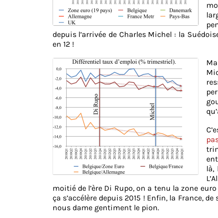
mo
lar
pen
depuis l’arrivée de Charles Michel : la Suédoi
en 12 !
Ma
Mi
res
pe
gou
qu’
C’e
pas
tri
ent
là,
L’A
moitié de l’ère Di Rupo, on a tenu la zone euro 
ça s’accélère depuis 2015 ! Enfin, la France, de
nous dame gentiment le pion.