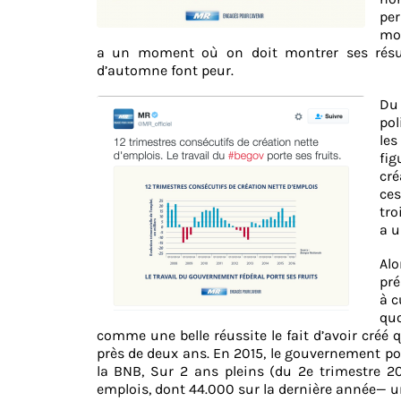
per
mon
a un moment où on doit montrer ses résul
d’automne font peur.
Du 
pol
le
fig
cré
ces
tro
a 
Alo
pré
à c
quo
comme une belle réussite le fait d’avoir créé
près de deux ans. En 2015, le gouvernement pou
la BNB, Sur 2 ans pleins (du 2e trimestre 20
emplois, dont 44.000 sur la dernière année— un