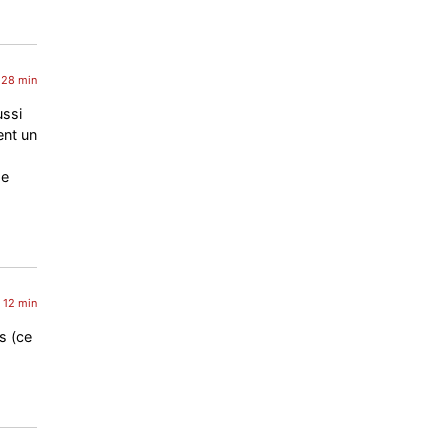
 28 min
ussi
ent un
me
 12 min
s (ce