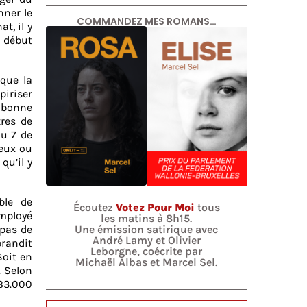
nner le
COMMANDEZ MES ROMANS…
t, il y
 début
que la
piriser
 bonne
tres de
ou 7 de
deux ou
qu’il y
ble de
Écoutez
Votez Pour Moi
tous
mployé
les matins à 8h15.
Une émission satirique avec
 pas de
André Lamy et Olivier
brandit
Leborgne, coécrite par
Soit en
Michaël Albas et Marcel Sel.
. Selon
 83.000