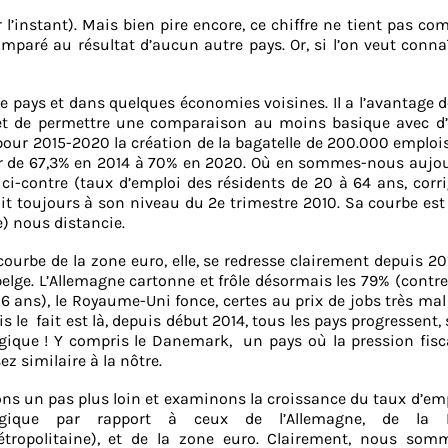
l’instant). Mais bien pire encore, ce chiffre ne tient pas co
comparé au résultat d’aucun autre pays. Or, si l’on veut conna
 pays et dans quelques économies voisines. Il a l’avantage d
 et de permettre une comparaison au moins basique avec d’
 pour 2015-2020 la création de la bagatelle de 200.000 emploi
asser de 67,3% en 2014 à 70% en 2020. Où en sommes-nous aujo
 ci-contre (taux d’emploi des résidents de 20 à 64 ans, corr
fait toujours à son niveau du 2e trimestre 2010. Sa courbe est
) nous distancie.
courbe de la zone euro, elle, se redresse clairement depuis 20
belge. L’Allemagne cartonne et frôle désormais les 79% (contre
 6 ans), le Royaume-Uni fonce, certes au prix de jobs très mal
s le fait est là, depuis début 2014, tous les pays progressent, 
gique ! Y compris le Danemark,
un pays où la pression fisc
ez similaire à la nôtre.
ons un pas plus loin et examinons la croissance du taux d’em
lgique par rapport à ceux de l’Allemagne, de la 
tropolitaine), et de la zone euro. Clairement, nous som