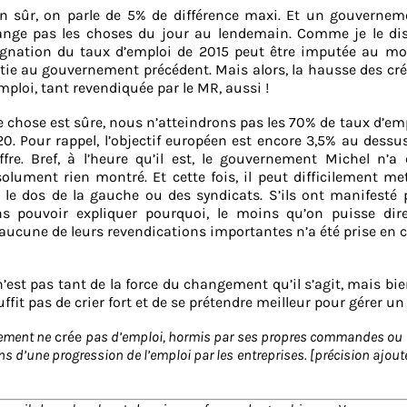
n sûr, on parle de 5% de différence maxi. Et un gouvernem
nge pas les choses du jour au lendemain. Comme je le disa
gnation du taux d’emploi de 2015 peut être imputée au mo
tie au gouvernement précédent. Mais alors, la hausse des cr
mploi, tant revendiquée par le MR, aussi !
 chose est sûre, nous n’atteindrons pas les 70% de taux d’em
0. Pour rappel, l’objectif européen est encore 3,5% au dessu
ffre. Bref, à l’heure qu’il est, le gouvernement Michel n’a
olument rien montré. Et cette fois, il peut difficilement me
 le dos de la gauche ou des syndicats. S’ils ont manifesté 
s pouvoir expliquer pourquoi, le moins qu’on puisse dire,
aucune de leurs revendications importantes n’a été prise en
’est pas tant de la force du changement qu’il s’agit, mais bie
fit pas de crier fort et de se prétendre meilleur pour gérer un
nement ne
crée
pas d’emploi, hormis par ses propres commandes ou 
ons d’une progression de l’emploi par les entreprises. [précision ajout