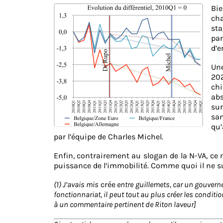
Bie
cha
sta
par
d’e
Une
202
chi
abs
sur
san
qu’
par l’équipe de Charles Michel.
Enfin, contrairement au slogan de la N-VA, ce n
puissance de l’immobilité. Comme quoi il ne suf
(1) J’avais mis
crée
entre guillemets, car un gouver
fonctionnariat, il peut tout au plus créer les conditi
à un commentaire pertinent de Riton laveur]