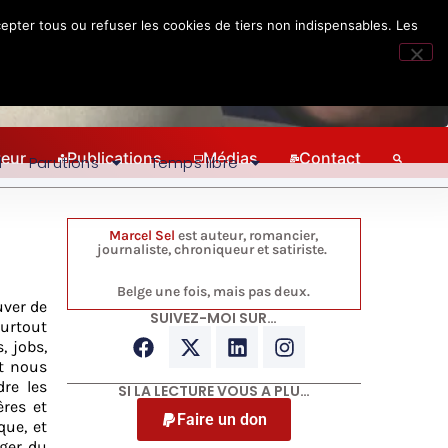
epter tous ou refuser les cookies de tiers non indispensables. Les
teur
Publications
Médias
Contact
l
Parutions
Temps libre
Marcel Sel
est auteur, romancier,
journaliste, chroniqueur et satiriste.
Belge une fois, mais pas deux.
uver de
SUIVEZ-MOI SUR…
Surtout
, jobs,
it nous
dre les
SI LA LECTURE VOUS A PLU…
ères et
Faire un don
que, et
ager du