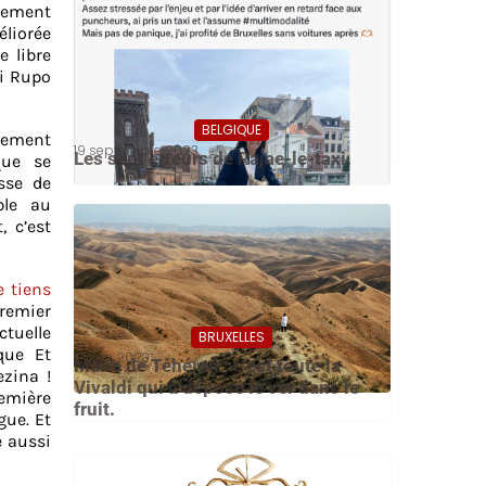
ement
liorée
e libre
Di Rupo
BELGIQUE
nement
19 septembre 2023
Les sept erreurs de Rajae-le-taxi.
que se
sse de
ble au
 c’est
e tiens
premier
ctuelle
BRUXELLES
oque Et
21 juin 2023
Maire de Téhéran : c’est toute la
ezina !
Vivaldi qui a déposé le ver dans le
remière
fruit.
gue. Et
e aussi