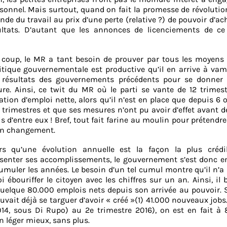
sonnel. Mais surtout, quand on fait la promesse de révolutio
de du travail au prix d’une perte (relative ?) de pouvoir d’acha
tats. D’autant que les annonces de licenciements de ce
coup, le MR a tant besoin de prouver par tous les moyens 
itique gouvernementale est productive qu’il en arrive à vam
s résultats des gouvernements précédents pour se donner
ure. Ainsi, ce twit du MR où le parti se vante de 12 trimes
ation d’emploi nette, alors qu’il n’est en place que depuis 6 
 trimestres et que ses mesures n’ont pu avoir d’effet avant 
is d’entre eux ! Bref, tout fait farine au moulin pour prétendre 
un changement.
rs qu’une évolution annuelle est la façon la plus crédi
senter ses accomplissements, le gouvernement s’est donc e
umuler les années. Le besoin d’un tel cumul montre qu’il n’a
i ébouriffer le citoyen avec les chiffres sur un an. Ainsi, il 
 quelque 80.000 emplois nets depuis son arrivée au pouvoir. 
vait déjà se targuer d’avoir « créé »(1) 41.000 nouveaux jobs
14, sous Di Rupo) au 2e trimestre 2016), on est en fait à
 léger mieux, sans plus.