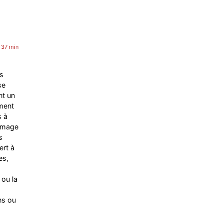
 37 min
os
se
nt un
ement
s à
rémage
s
ert à
es,
 ou la
ens ou