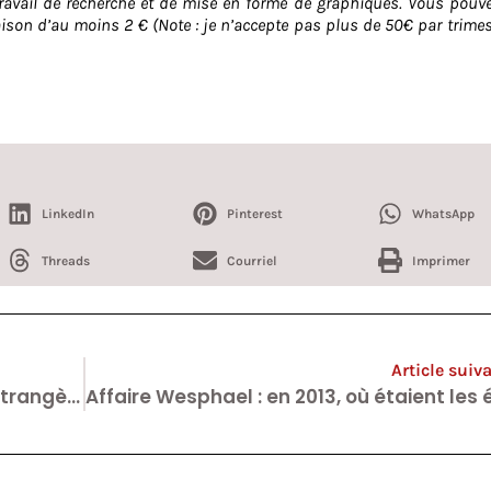
n travail de recherche et de mise en forme de graphiques. Vous pouv
raison d’au moins 2 € (Note : je n’accepte pas plus de 50€ par trime
LinkedIn
Pinterest
WhatsApp
Threads
Courriel
Imprimer
Article suiv
La Belgique mauvaise en langues étrangères : l’info qui ne veut rien dire. On est juste moyens.