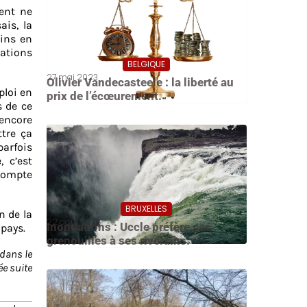
ent ne
is, la
ins en
éations
BELGIQUE
27 mai 2023
Olivier Vandecasteele : la liberté au
ploi en
prix de l’écœurement.
s de ce
 encore
ttre ça
parfois
 c’est
 compte
BRUXELLES
n de la
22 août 2021
Inondations : Uccle préfère ses
 pays.
grenouilles à ses riverains.
dans le
ée suite