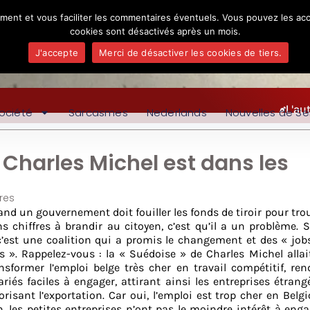
ement et vous faciliter les commentaires éventuels. Vous pouvez les acc
cookies sont désactivés après un mois.
J'accepte
Merci de désactiver les cookies de tiers.
L'au
ociété
Sarcasmes
Nederlands
Nouvelles de Se
e Charles Michel est dans les
res
nd un gouvernement doit fouiller les fonds de tiroir pour tro
s chiffres à brandir au citoyen, c’est qu’il a un problème. 
c’est une coalition qui a promis le changement et des « jobs
s ». Rappelez-vous : la « Suédoise » de Charles Michel alla
nsformer l’emploi belge très cher en travail compétitif, ren
ariés faciles à engager, attirant ainsi les entreprises étrang
orisant l’exportation. Car oui, l’emploi est trop cher en Belgi
, les petites entreprises n’ont pas le moindre intérêt à eng