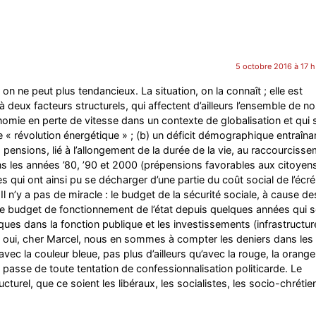
5 octobre 2016 à 17 h
e on ne peut plus tendancieux. La situation, on la connaît ; elle est
à deux facteurs structurels, qui affectent d’ailleurs l’ensemble de n
omie en perte de vitesse dans un contexte de globalisation et qui 
e « révolution énergétique » ; (b) un déficit démographique entraîna
pensions, lié à l’allongement de la durée de la vie, au raccourciss
ans les années ’80, ’90 et 2000 (prépensions favorables aux citoyen
ses qui ont ainsi pu se décharger d’une partie du coût social de l’éc
 Il n’y a pas de miracle : le budget de la sécurité sociale, à cause de
le budget de fonctionnement de l’état depuis quelques années qui s
ques dans la fonction publique et les investissements (infrastructur
 oui, cher Marcel, nous en sommes à compter les deniers dans les
 avec la couleur bleue, pas plus d’ailleurs qu’avec la rouge, la orange
 passe de toute tentation de confessionnalisation politicarde. Le
ructurel, que ce soient les libéraux, les socialistes, les socio-chréti