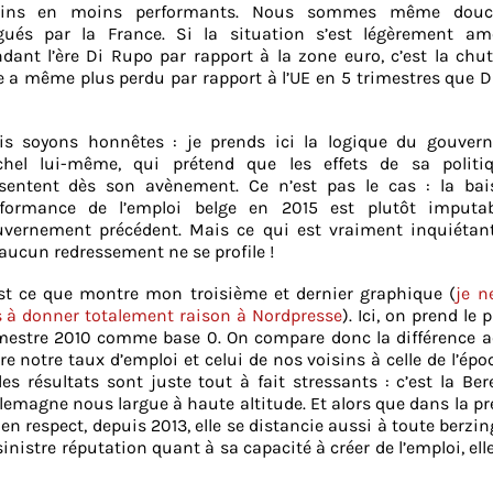
ins en moins performants. Nous sommes même douc
gués par la France. Si la situation s’est légèrement amé
dant l’ère Di Rupo par rapport à la zone euro, c’est la chut
se a même plus perdu par rapport à l’UE en 5 trimestres que 
is soyons honnêtes : je prends ici la logique du gouver
chel lui-même, qui prétend que les effets de sa politi
sentent dès son avènement. Ce n’est pas le cas : la bai
rformance de l’emploi belge en 2015 est plutôt imputa
vernement précédent. Mais ce qui est vraiment inquiétant,
aucun redressement ne se profile !
st ce que montre mon troisième et dernier graphique (
je n
 à donner totalement raison à Nordpresse
). Ici, on prend le 
mestre 2010 comme base 0. On compare donc la différence a
re notre taux d’emploi et celui de nos voisins à celle de l’ép
 les résultats sont juste tout à fait stressants : c’est la Ber
llemagne nous largue à haute altitude. Et alors que dans la p
en respect, depuis 2013, elle se distancie aussi à toute berzin
 sinistre réputation quant à sa capacité à créer de l’emploi, ell