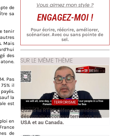
Vous aimez mon style ?
mpte de
ître sa
ENGAGEZ-MOI !
Pour écrire, réécrire, améliorer,
e tenir
scénariser. Avec ou sans pointe de
autres
sel.
s. Mais
urd’hui
igé des
SUR LE MÊME THÈME
 atone.
14. Pas
 75% il
 payés.
sauf la
TERRORISME
ale est
15 octobre 2024
Quand la RTBF défend Samidoun,
désormais reconnue terroriste aux
ploi en
USA et au Canada.
France
mes de