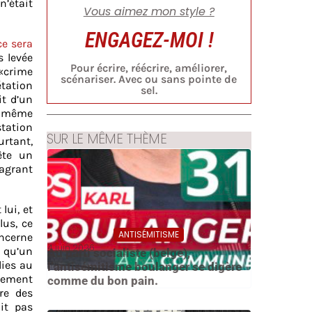
n’était
Vous aimez mon style ?
ENGAGEZ-MOI !
ce sera
s levée
Pour écrire, réécrire, améliorer,
«
crime
scénariser. Avec ou sans pointe de
étation
sel.
it d’un
nt même
station
SUR LE MÊME THÈME
urtant,
ête un
lagrant
lui, et
lus, ce
ANTISÉMITISME
oncerne
4 juin 2026
e qu’un
Au parti socialiste (belge),
lies au
l’antisémitisme boulanger se digère
nnement
comme du bon pain.
re des
oit pas