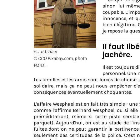
sinon lui-même
coupable. L’impo
innocence, et qu
bien illégitime. 
je repose la que
Il faut li
« Justizia »
jachère.
© CCO Pixabay.com, photo
Hans.
Il est toujours d
personnel. Une 
Les familles et les amis sont forcés de choisir
solidaire, mais ça ne peut nous empêcher d’exi
conséquences éventuellement choquantes.
L’affaire Wesphael est en fait très simple : une 
comme l’affirme Bernard Wesphael, ou si elle 
préméditation), même si cette piste sembl
parquet). Aujourd’hui, on est au stade de l’in
fuites dont on ne peut garantir la pertinence 
seulement des certitudes de la police. C’est 