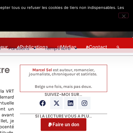
epter tous ou refuser les cookies de tiers non indispensables. Les
teur
Publications
Médias
Contact
l
Parutions
Temps libre
tre
Marcel Sel
est auteur, romancier,
journaliste, chroniqueur et satiriste.
Belge une fois, mais pas deux.
 la VRT
SUIVEZ-MOI SUR…
 Bernard
ntuelle
ent un
t avant
SI LA LECTURE VOUS A PLU…
let, je
Faire un don
nocenté
titude,