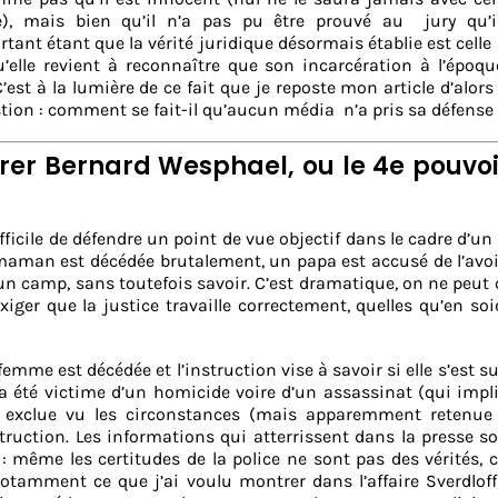
), mais bien qu’il n’a pas pu être prouvé au jury qu’il
rtant étant que la vérité juridique désormais établie est celle
’elle revient à reconnaître que son incarcération à l’époqu
C’est à la lumière de ce fait que je reposte mon article d’alors
stion : comment se fait-il qu’aucun média n’a pris sa défense
bérer Bernard Wesphael, ou le 4e pouvo
ifficile de défendre un point de vue objectif dans le cadre d’u
maman est décédée brutalement, un papa est accusé de l’avoi
 un camp, sans toutefois savoir. C’est dramatique, on ne peut 
ger que la justice travaille correctement, quelles qu’en soi
femme est décédée et l’instruction vise à savoir si elle s’est su
a été victime d’un homicide voire d’un assassinat (qui impl
e exclue vu les circonstances (mais apparemment retenue 
struction. Les informations qui atterrissent dans la presse s
: même les certitudes de la police ne sont pas des vérités, 
notamment ce que j’ai voulu montrer dans l’affaire Sverdloff