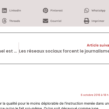
LinkedIn
Pinterest
WhatsApp
Threads
Courriel
Imprimer
Article suiv
Emploi : la Belgique de Charles Michel est dans les limbes.
6 octobre 2016 à 18 h
r la qualité pour le moins déplorable de l’instruction menée dans un
 parce qu’on le fait soi-même. Qu’on soit désavoué comme juge