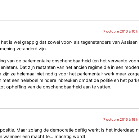
7 octobre 2016 à 10 h
het is wel grappig dat zowel voor- als tegenstanders van Assisen 
mening veranderd zijn.
ffing van de parlementaire onschendbaarheid (en het verwante voor
ieten). Dat zijn restanten van het ancien regime die in een moder
jk zijn ze helemaal niet nodig voor het parlementair werk maar zorg
 met een heleboel mindere inbreuken omdat de politie en het parke
tot opheffing van de onschendbaarheid aan te vatten.
7 octobre 2016 à 19 h
 positie. Maar zolang de democratie deftig werkt is het inderdaad n
en wanneer een macht te… machtig wordt.