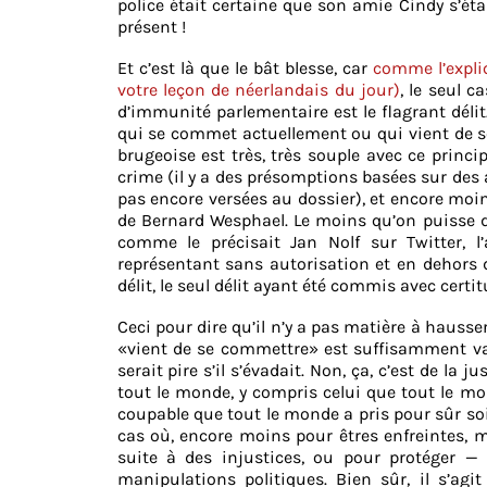
police était certaine que son amie Cindy s’éta
présent !
Et c’est là que le bât blesse, car
comme l’expli
votre leçon de néerlandais du jour)
, le seul 
d’immunité parlementaire est le flagrant délit. E
qui se commet actuellement ou qui vient de se
brugeoise est très, très souple avec ce principe
crime (il y a des présomptions basées sur des 
pas encore versées au dossier), et encore moins
de Bernard Wesphael. Le moins qu’on puisse dire
comme le précisait Jan Nolf sur Twitter,
l
représentant sans autorisation et en dehors du
délit, le seul délit ayant été commis avec cert
Ceci pour dire qu’il n’y a pas matière à hausser
«vient de se commettre» est suffisamment vag
serait pire s’il s’évadait. Non, ça, c’est de la
tout le monde, y compris celui que tout le m
coupable que tout le monde a pris pour sûr soit
cas où, encore moins pour êtres enfreintes, ma
suite à des injustices, ou pour protéger —
manipulations politiques. Bien sûr, il s’agit