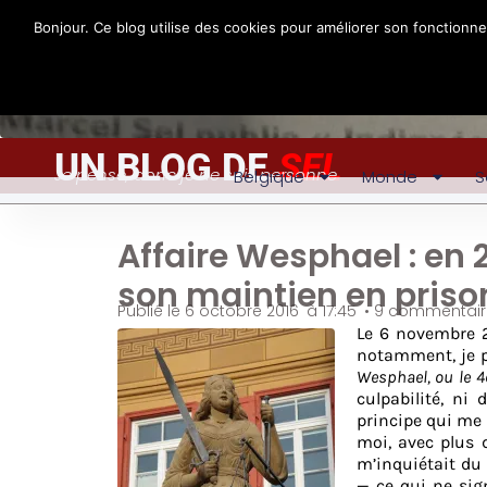
Bonjour. Ce blog utilise des cookies pour améliorer son fonctionn
UN BLOG DE
SEL
Je pense, donc je ne suis personne
Belgique
Monde
S
Affaire Wesphael : en 2
son maintien en priso
Publié le
6 octobre 2016
à
17:45
•
9 commentair
Le 6 novembre 20
notamment, je p
Wesphael, ou le 4
culpabilité, ni
principe qui me 
moi, avec plus 
m’inquiétait du
— ce qui ne sign