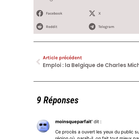
Facebook
X
Reddit
Telegram
Article précédent
9 Réponses
moinsqueparfait'
dit :
Ce procès a ouvert les yeux du public su
région où, paraît-il, on fait tout mieux