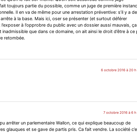
fait toujours partie du possible, comme un juge de première instan
nnelle. Il en va de même pour une arrestation préventive: s’il y a d
 arrête à la base. Mais ici, oser se présenter (et surtout déférer
 l’exposer à l’opprobre du public avec un dossier aussi mauvais, ça
t inadmissible que dans ce domaine, on ait ainsi le droit d’être à ce 
re retombée.
6 octobre 2016 à 20 h
7 octobre 2016 à 6 h
a pu arrêter un parlementaire Wallon, ce qui explique beaucoup de
res glauques et se gave de partis pris. Ca fait vendre. La société c’