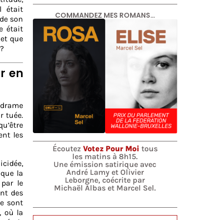
 était
COMMANDEZ MES ROMANS…
 de son
e était
 et que
 ?
ir en
n drame
r tuée.
qu’être
ent les
Écoutez
Votez Pour Moi
tous
les matins à 8h15.
icidée,
Une émission satirique avec
André Lamy et Olivier
ique la
Leborgne, coécrite par
par le
Michaël Albas et Marcel Sel.
ont des
ce sont
, où la