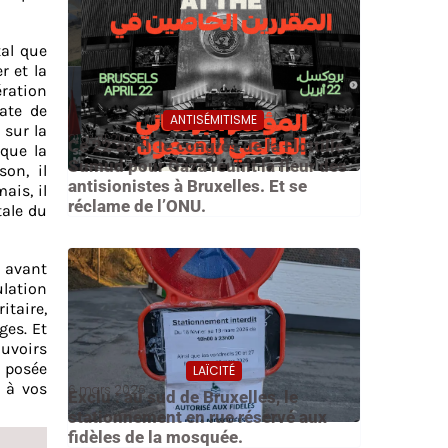
tal que
r et la
ration
ate de
ANTISÉMITISME
 sur la
21 avril 2026
Ce 22 avril, le congrès de la Flottille
que la
Sumud pour Gaza réunit la fleur des
on, il
antisionistes à Bruxelles. Et se
ais, il
réclame de l’ONU.
tale du
t avant
ulation
itaire,
ges. Et
ouvoirs
e posée
LAÏCITÉ
, à vos
6 mars 2026
Exclu : au sud de Bruxelles, le
stationnement en rue réservé aux
fidèles de la mosquée.