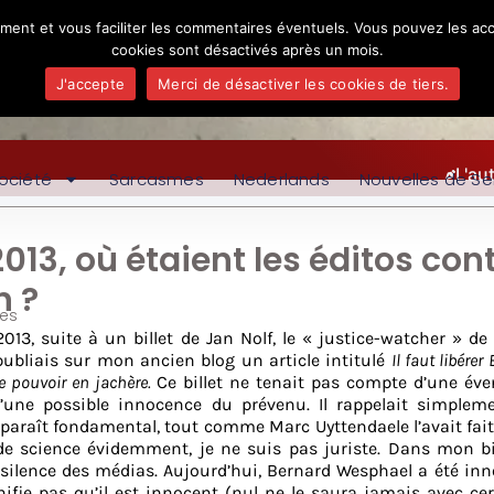
ement et vous faciliter les commentaires éventuels. Vous pouvez les acc
cookies sont désactivés après un mois.
J'accepte
Merci de désactiver les cookies de tiers.
L'au
ociété
Sarcasmes
Nederlands
Nouvelles de Se
013, où étaient les éditos con
n ?
es
13, suite à un billet de Jan Nolf, le « justice-watcher » de
ubliais sur mon ancien blog un article intitulé
Il faut libérer
e pouvoir en jachère.
Ce billet ne tenait pas compte d’une éve
 d’une possible innocence du prévenu. Il rappelait simplem
paraît fondamental, tout comme Marc Uyttendaele l’avait fai
de science évidemment, je ne suis pas juriste. Dans mon bil
 silence des médias. Aujourd’hui, Bernard Wesphael a été in
ifie pas qu’il est innocent (nul ne le saura jamais avec cer