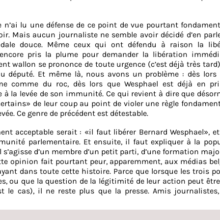
 je n’ai lu une défense de ce point de vue pourtant fondamen
ir. Mais aucun journaliste ne semble avoir décidé d’en parle
dale douce. Même ceux qui ont défendu à raison la libé
 encore pris la plume pour demander la libération immédi
t wallon se prononce de toute urgence (c’est déjà très tard)
du député. Et même là, nous avons un problème : dès lors 
me comme du roc, dès lors que Wesphael est déjà en pris
 à la levée de son immunité. Ce qui revient à dire que désorm
certains» de leur coup au point de violer une règle fondamen
vée. Ce genre de précédent est détestable.
nt acceptable serait : «il faut libérer Bernard Wesphael», e
unité parlementaire. Et ensuite, il faut expliquer à la pop
l s’agisse d’un membre d’un petit parti, d’une formation major
ette opinion fait pourtant peur, apparemment, aux médias bel
rayant dans toute cette histoire. Parce que lorsque les trois p
es, ou que la question de la légitimité de leur action peut êtr
t le cas), il ne reste plus que la presse. Amis journalistes