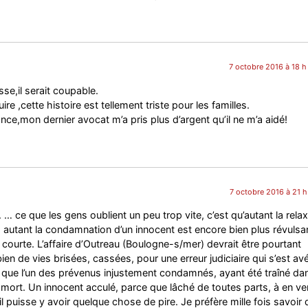
7 octobre 2016 à 18 h
esse,il serait coupable.
ire ,cette histoire est tellement triste pour les familles.
nce,mon dernier avocat m’a pris plus d’argent qu’il ne m’a aidé!
7 octobre 2016 à 21 h
… ce que les gens oublient un peu trop vite, c’est qu’autant la rela
 autant la condamnation d’un innocent est encore bien plus révulsan
ourte. L’affaire d’Outreau (Boulogne-s/mer) devrait être pourtant
 de vies brisées, cassées, pour une erreur judiciaire qui s’est av
r que l’un des prévenus injustement condamnés, ayant été traîné dan
a mort. Un innocent acculé, parce que lâché de toutes parts, à en ven
’il puisse y avoir quelque chose de pire. Je préfère mille fois savoir d