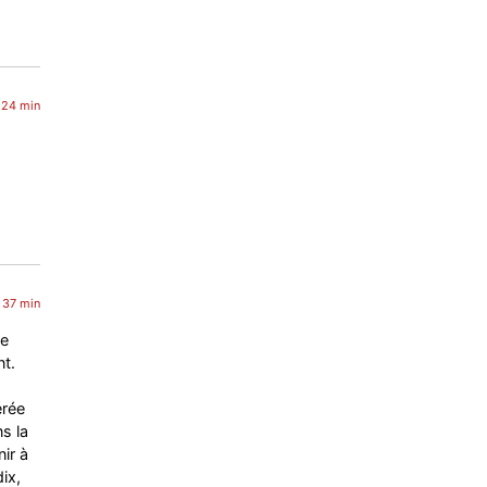
 24 min
 37 min
xe
t.
érée
s la
ir à
ix,