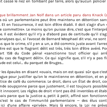
it cassé le nez en tombant par terre, alors qu’aucun policier 
que brillamment Jan Nolf dans un article paru dans Knack (
cas où un parlementaire peut être maintenu en détention san
t en l’occurrence, il est loin d’être établi. Il doit s’agir d’un 
 commettre». Le moins qu’on puisse dire, c’est que l’interpr
. Il est évident qu’il n’y a d’abord pas de certitude qu’il s’ag
analyses qui, si l’avocat de Bernard Wesphael dit vrai, ne so
 que le crime, s’il y en a un, a été commis juste avant l’arre
 est que le flagrant délit est très, très loin d’être avéré. Po
’art 158 du Code pénal «sanctionne tout officier qui arr
 cas de flagrant délit». Ce qui signifie que, s’il n’y a pas f
itude est celui… du parquet de Bruges…
 les épaules en disant «ouais, mais on est quasi sûr que c’est 
ue pour justifier qu’on le maintienne en détention, et en p
 justice de café du commerce. Le droit, dans un État de droit, c
onde soupçonne parce que justement, il est toujours possibl
 innocent. Les règles de droit n’ont pas été inventées et étab
is parce que la justice a, petit à petit, affiné son fonctio
 c’est le cas de l’immunité parlementaire — des élus cont
 ici d’une affaire «privée». Mais là encore, la Loi ne prév