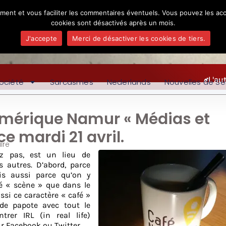
ement et vous faciliter les commentaires éventuels. Vous pouvez les acc
cookies sont désactivés après un mois.
J'accepte
Merci de désactiver les cookies de tiers.
L'au
ociété
Sarcasmes
Nederlands
Nouvelles de Se
umérique Namur « Médias et
ce mardi 21 avril.
ire
z pas, est un lieu de
 autres. D’abord, parce
is aussi parce qu’on y
té « scène » que dans le
ssi ce caractère « café »
nde papote avec tout le
trer IRL (in real life)
ur Facebook ou Twitter.