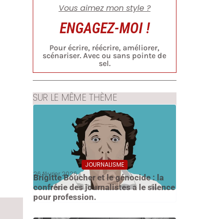
Vous aimez mon style ?
ENGAGEZ-MOI !
Pour écrire, réécrire, améliorer,
scénariser. Avec ou sans pointe de
sel.
SUR LE MÊME THÈME
JOURNALISME
26 février 2026
Brigitte Boucher et le génocide : la
confrérie des journalistes a le silence
pour profession.