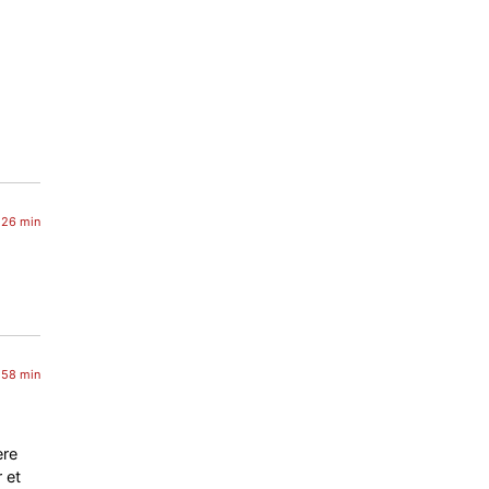
h 26 min
h 58 min
ère
 et