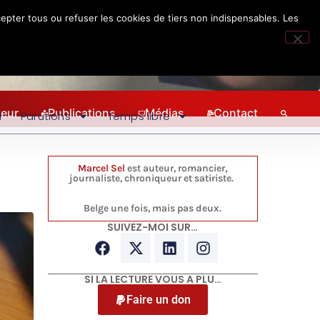
epter tous ou refuser les cookies de tiers non indispensables. Les
teur
Publications
Médias
Contact
l
Parutions
Temps libre
Marcel Sel
est auteur, romancier,
journaliste, chroniqueur et satiriste.
Belge une fois, mais pas deux.
SUIVEZ-MOI SUR…
SI LA LECTURE VOUS A PLU…
Faire un don