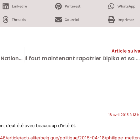
LinkedIn
Pinterest
WhatsApp
Threads
Courriel
Imprimer
Article suiv
Exclu : Uber à l’assaut de Bruxelles-National (Zaventem) – MàJ
Il faut maintenant rapatrier Dipika et sa maman, du Népal.
18 avril 2015 à 13 
n, c’eut été avec beaucoup d’intérêt.
46/article/actualite/belgique/politique/2015-04-18/philippe-metten