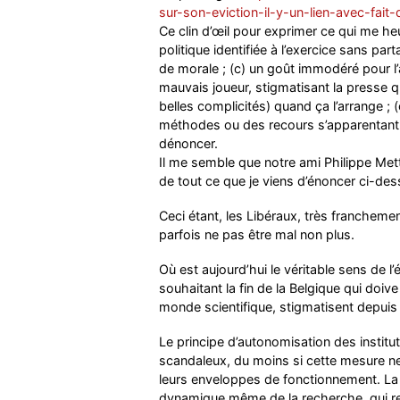
sur-son-eviction-il-y-un-lien-avec-fait-
Ce clin d’œil pour exprimer ce qui me heu
politique identifiée à l’exercice sans pa
de morale ; (c) un goût immodéré pour l
mauvais joueur, stigmatisant la presse 
belles complicités) quand ça l’arrange ; (
méthodes ou des recours s’apparentant
dénoncer.
Il me semble que notre ami Philippe Mett
de tout ce que je viens d’énoncer ci-des
Ceci étant, les Libéraux, très franchem
parfois ne pas être mal non plus.
Où est aujourd’hui le véritable sens de l’
souhaitant la fin de la Belgique qui doiv
monde scientifique, stigmatisent depuis 
Le principe d’autonomisation des institu
scandaleux, du moins si cette mesure n
leurs enveloppes de fonctionnement. La p
dynamique même de la recherche, qui requ