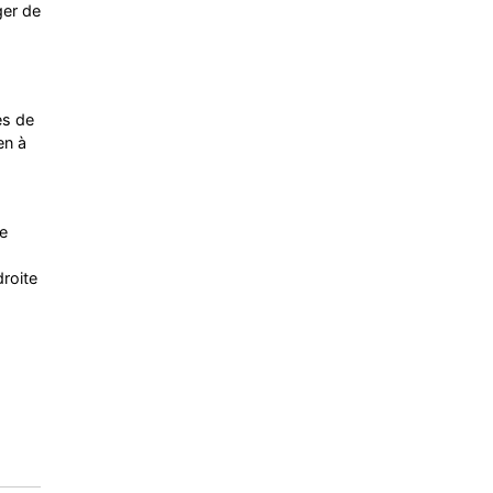
ger de
es de
en à
e
roite