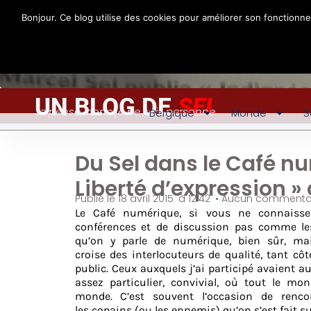
Bonjour. Ce blog utilise des cookies pour améliorer son fonctionn
UN BLOG DE
SEL
Je pense, donc je ne suis personne
Belgique
Monde
S
Du Sel dans le Café n
Liberté d’expression » 
Publié le
18 avril 2015
à
12:42
•
Aucun commenta
Le Café numérique, si vous ne connaisse
conférences et de discussion pas comme les
qu’on y parle de numérique, bien sûr, ma
croise des interlocuteurs de qualité, tant cô
public. Ceux auxquels j’ai participé avaient au
assez particulier, convivial, où tout le mo
monde. C’est souvent l’occasion de rencon
les copains (ou les ennemis) qu’on s’est fait s