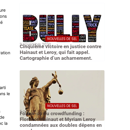
ure
çons
té
NOUVELLES DE SEL
3 novembre 2023
Cinquième victoire en justice contre
Hainaut et Leroy, qui fait appel.
ration
Cartographie d’un acharnement.
arti
ans le
NOUVELLES DE SEL
s
5 octobre 2023
Follow-up du crowdfunding :
 de
Florence Hainaut et Myriam Leroy
c la
condamnées aux doubles dépens en