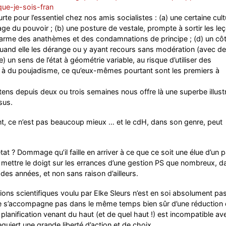
que-je-sois-fran
rte pour l’essentiel chez nos amis socialistes : (a) une certaine cult
rtage du pouvoir ; (b) une posture de vestale, prompte à sortir les le
’arme des anathèmes et des condamnations de principe ; (d) un cô
quand elle les dérange ou y ayant recours sans modération (avec de
e) un sens de l’état à géométrie variable, au risque d’utiliser des
 à du poujadisme, ce qu’eux-mêmes pourtant sont les premiers à
ens depuis deux ou trois semaines nous offre là une superbe illust
sus.
ent, ce n’est pas beaucoup mieux … et le cdH, dans son genre, peut
état ? Dommage qu’il faille en arriver à ce que ce soit une élue d’un p
e mettre le doigt sur les errances d’une gestion PS que nombreux, d
des années, et non sans raison d’ailleurs.
tions scientifiques voulu par Elke Sleurs n’est en soi absolument pa
e s’accompagne pas dans le même temps bien sûr d’une réduction
lanification venant du haut (et de quel haut !) est incompatible ave
iert une grande liberté d’action et de choix.