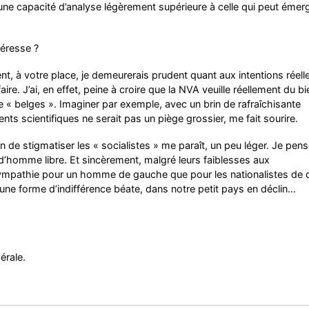
ne capacité d’analyse légèrement supérieure à celle qui peut émer
téresse ?
nt, à votre place, je demeurerais prudent quant aux intentions réell
ire. J’ai, en effet, peine à croire que la NVA veuille réellement du bi
ne « belges ». Imaginer par exemple, avec un brin de rafraîchisante
ts scientifiques ne serait pas un piège grossier, me fait sourire.
n de stigmatiser les « socialistes » me paraît, un peu léger. Je pens
d’homme libre. Et sincèrement, malgré leurs faiblesses aux
e sympathie pour un homme de gauche que pour les nationalistes de d
une forme d’indifférence béate, dans notre petit pays en déclin…
érale.