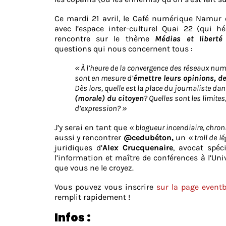
Ce mardi 21 avril, le Café numérique Namur 
avec l’espace inter-culturel Quai 22 (qui h
rencontre sur le thème
Médias et liberté
questions qui nous concernent tous :
« À l’heure de la convergence des réseaux num
sont en mesure d’
émettre leurs opinions, d
Dès lors, quelle est la place du journaliste d
(morale) du citoyen
? Quelles sont les limites,
d’expression? »
J’y serai en tant que
« blogueur incendiaire, chroni
aussi y rencontrer
@cedubéton,
un
« troll de 
juridiques d’
Alex Crucquenaire
, avocat spéci
l’information et maître de conférences à l’Un
que vous ne le croyez.
Vous pouvez vous inscrire
sur la page eventb
remplit rapidement !
Infos :