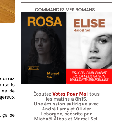
COMMANDEZ MES ROMANS…
ourrez
onseils
gies de
Écoutez
Votez Pour Moi
tous
ngereux
les matins à 8h15.
Une émission satirique avec
André Lamy et Olivier
Leborgne, coécrite par
, ça se
Michaël Albas et Marcel Sel.