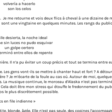
volvería a hacerlo
son los celos
.
Je me retourne et vois deux flics à cheval à une dizaine de m
l sont une vingtaine en quelques minutes. Les rangs du publi
lle desierta, la noche ideal
e sin luces no pudo esquivar
un golpe certero
terminó entre ellos de repente
ière. Il n’a pu éviter un coup précis et tout se termina entre e
e. Les gens vont-ils se mettre à chanter haut et fort ? A détou
ière ? Je m’écarte de la foule au cas où. Autour de moi, quelque
s. La musique continue, le morceau d’Alaska n’est pas terminé.
ela doit être mon stress qui étouffe le fredonnement du publi
os le plus discrètement possible.
cs en file indienne »
tite, blonde, âgée. Elle n’est pas seule, des copines l’accompag