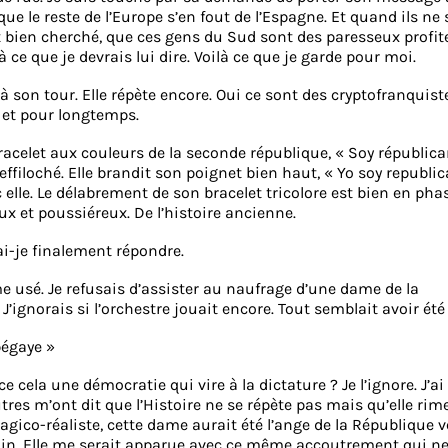
 que le reste de l’Europe s’en fout de l’Espagne. Et quand ils ne 
nt bien cherché, que ces gens du Sud sont des paresseux profit
 ce que je devrais lui dire. Voilà ce que je garde pour moi.
 à son tour. Elle répète encore. Oui ce sont des cryptofranquist
e et pour longtemps.
acelet aux couleurs de la seconde république, « Soy républica
filoché. Elle brandit son poignet bien haut, « Yo soy republi
ec elle. Le délabrement de son bracelet tricolore est bien en pha
ux et poussiéreux. De l’histoire ancienne.
sai-je finalement répondre.
e usé. Je refusais d’assister au naufrage d’une dame de la
’ignorais si l’orchestre jouait encore. Tout semblait avoir été 
bégaye »
ce cela une démocratie qui vire à la dictature ? Je l’ignore. J’ai
tres m’ont dit que l’Histoire ne se répète pas mais qu’elle rime
agico-réaliste, cette dame aurait été l’ange de la République 
ain. Elle me serait apparue avec ce même accoutrement qui ne