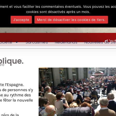
ement et vous faciliter les commentaires éventuels. Vous pouvez les acc
cookies sont désactivés après un mois.
J'accepte
Merci de désactiver les cookies de tiers.
L'au
ociété
Sarcasmes
Nederlands
Nouvelles de Se
blique.
re
ute l’Espagne.
s de personnes s’y
gne au rythme des
fêter la nouvelle
 zéro de la