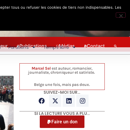
epter tous ou refuser les cookies de tiers non indispensables. Les
teur
Publications
Médias
Contact
l
Parutions
Temps libre
Marcel Sel
est auteur, romancier,
journaliste, chroniqueur et satiriste.
Belge une fois, mais pas deux.
SUIVEZ-MOI SUR…
SI LA LECTURE VOUS A PLU…
Faire un don