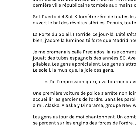
dernière ville républicaine tombée aux mains d
Sol. Puerta del Sol. Kilomètre zéro de toutes le
ouvert le bal des révoltes stériles. Depuis, to
La Porte du Soleil. I Torride, ce jour-là. L’été s
bien, j’adore la luminosité forte que Madrid nou
Je me promenais calle Preciados, la rue commer
jouait des tubes espagnols des années 80. Avec
pliables. Les gens appréciaient. Les gens s’att
Le soleil, la musique, la joie des gens.
« J’ai l’impression que ça va tourner au v
Une première voiture de police s’arrête non l
accueillir les gardiens de l’ordre. Sans les pa
a mi. Alaska. Alaska y Dinarama, groupe New Wa
Les gens autour de moi chantonnent. Un combi d
se perdent sur les engins des forces de l’ordre. 