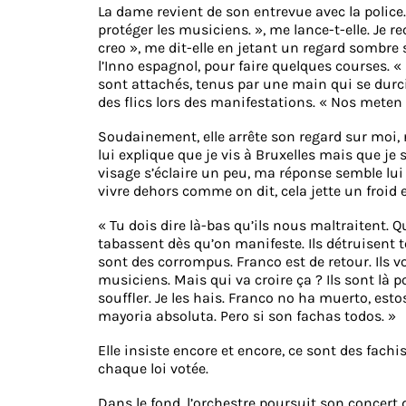
La dame revient de son entrevue avec la police. J
protéger les musiciens. », me lance-t-elle. Je 
creo », me dit-elle en jetant un regard sombre s
l’Inno espagnol, pour faire quelques courses. «
sont attachés, tenus par une main qui se durc
des flics lors des manifestations. « Nos meten 
Soudainement, elle arrête son regard sur moi, r
lui explique que je vis à Bruxelles mais que j
visage s’éclaire un peu, ma réponse semble lui 
vivre dehors comme on dit, cela jette un froid e
« Tu dois dire là-bas qu’ils nous maltraitent.
tabassent dès qu’on manifeste. Ils détruisent
sont des corrompus. Franco est de retour. Ils vo
musiciens. Mais qui va croire ça ? Ils sont là 
souffler. Je les hais. Franco no ha muerto, esto
mayoria absoluta. Pero si son fachas todos. »
Elle insiste encore et encore, ce sont des fach
chaque loi votée.
Dans le fond, l’orchestre poursuit son concert