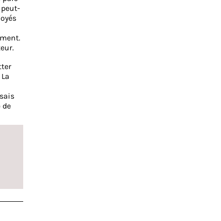
 peut-
noyés
ement.
teur.
tter
 La
osais
 de