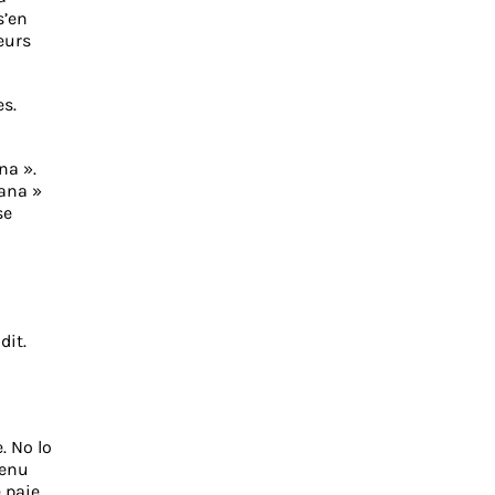
s’en
eurs
es.
na ».
cana »
se
dit.
. No lo
venu
 paie