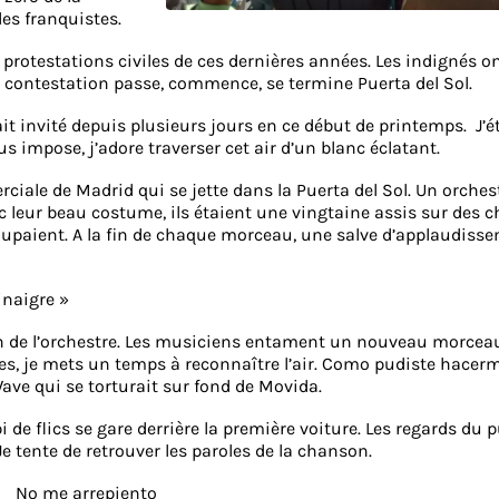
es franquistes.
s protestations civiles de ces dernières années. Les indignés o
ute contestation passe, commence, se termine Puerta del Sol.
’était invité depuis plusieurs jours en ce début de printemps.
J’é
s impose, j’adore traverser cet air d’un blanc éclatant.
ciale de Madrid qui se jette dans la Puerta del Sol. Un orches
 leur beau costume, ils étaient une vingtaine assis sur des c
roupaient. A la fin de chaque morceau, une salve d’applaudiss
inaigre »
oin de l’orchestre. Les musiciens entament un nouveau morcea
roles, je mets un temps à reconnaître l’air. Como pudiste hacer
ve qui se torturait sur fond de Movida.
e flics se gare derrière la première voiture. Les regards du p
Je tente de retrouver les paroles de la chanson.
No me arrepiento