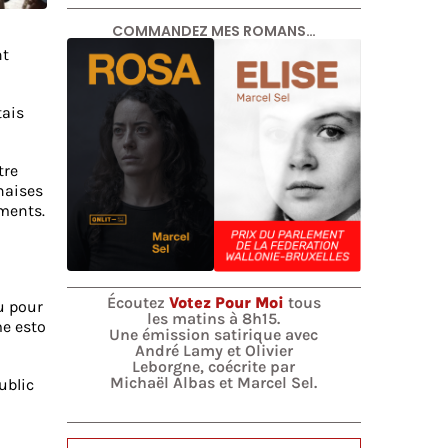
COMMANDEZ MES ROMANS…
nt
tais
tre
haises
ements.
Écoutez
Votez Pour Moi
tous
u pour
les matins à 8h15.
me esto
Une émission satirique avec
André Lamy et Olivier
Leborgne, coécrite par
Michaël Albas et Marcel Sel.
ublic