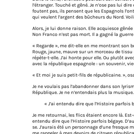
l’étranger. Touché et gêné. Je n’ose pas lui dire
foutent pas, ils pensent que les Espagnols l’o
qui veulent l’argent des bûcheurs du Nord. Voilà
Alors, je lui donne raison. Elle acquiesce gênée
Non Franco n’est pas mort. Il a gagné la guerr
« Regarde », me dit-elle en me montrant son br
Rouge, jaune, mauve sur un morceau de tissu ef
répète-t-elle. J’ai honte pour elle. Ou plutôt av
avec la république espagnole : un souvenir, vie
« Et moi je suis petit-fils de républicaine. », o
Je ne voulais pas l’abandonner dans son lyrism
République. Je ne n’entendais plus la musique. J
« J’ai entendu dire que l’Histoire parfois 
Je me retournai, les flics étaient encore là. Est-
entendu dire que l’Histoire parfois bégaye. D’au
se. J’aurais été un personnage d’une fresque m
me rappeler à mes devoirs de citoyen républic