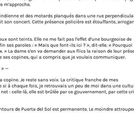
. Je m’approche.
le indienne et des motards planqués dans une rue perpendiculai
t son concert. Cette présence policière est étouffante, arroga
x sont teints. Elle ne me fait pas l’effet d’une bourgeoise de
 ses paroles : « Mais que font-ils ici ? », dit-elle. « Pourquoi
x. » La dame s’en va demander aux flics la raison de leur prés
 de ses copines, qui a compris que je voulais communiquer.
 » —
a copine. Je reste sans voix. La critique franche de mes
si à chaque fois, je retrouvais un peu de moi dans une cultu
et : celle-là, elle est brûlée par ce gouvernement, par cette cri
entours de Puerta del Sol est permanente. Le moindre attroup