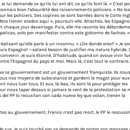
e lui demande ce qu’ils lui ont dit, ce qu’ils font là. « C’est po
reconnais bien l’absurdité des raisonnements policiers. « No los
ur les policiers. Ses copines se sont barrées dans le Corte Ingl
 Nos tienen atados aqui », poursuit-elle. Attachés, les Espagno
it chaque jour davantage. Puis, elle me raconte les débordem
palizas, solo por manifestar contra este gobierno de fachas. »
éalisant qu’elle parle à un inconnu. « ¿De donde eres? » Je sou
e suis Espagnol —satané besoin de justifier ma nature hybride.
convenir. Je suis étonné. D’habitude, quand on avoue vivir fue
ntre l’Espagnol du pays et moi. Mais là, c’est tout le contraire.
 Que ce gouvernement est un gouvernement franquiste. Ils nou
 tous nos moyens de subsistance et gardent le magot pour eux
nt nous tuer tous. Et eux, là-bas, ils sont là pour protéger les
pour nous taper dessus si jamais le vent de la protestation se 
s del PP lo recusitan con cada nueva ley que votan, tienen la
istes au gouvernement, Franco n’est pas mort, le PP le rescussi
 de rue. Je suis touché par sa demande de porter son message 