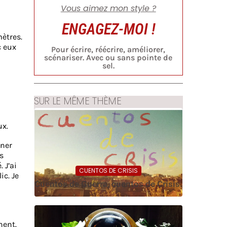
Vous aimez mon style ?
ENGAGEZ-MOI !
ètres.
c eux
Pour écrire, réécrire, améliorer,
scénariser. Avec ou sans pointe de
sel.
SUR LE MÊME THÈME
ux.
rner
s
 J’ai
CUENTOS DE CRISIS
c. Je
5 décembre 2014
Cuentos de Guerra, cuentos de Crisis.
nent.