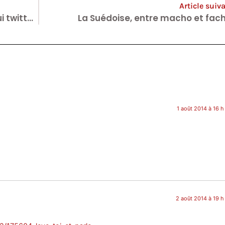
Article suiv
Farah, 16 ans. La petite Gazaouie qui twitte sous les bombes.
La Suédoise, entre macho et fach
1 août 2014 à 16 h
2 août 2014 à 19 h