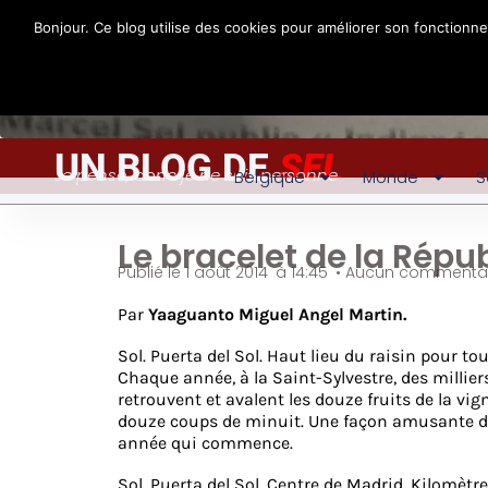
Bonjour. Ce blog utilise des cookies pour améliorer son fonctionn
UN BLOG DE
SEL
Je pense, donc je ne suis personne
Belgique
Monde
S
Le bracelet de la Répu
Publié le
1 août 2014
à
14:45
•
Aucun commentai
Par
Yaaguanto Miguel Angel Martin.
Sol. Puerta del Sol. Haut lieu du raisin pour to
Chaque année, à la Saint-Sylvestre, des millier
retrouvent et avalent les douze fruits de la vi
douze coups de minuit. Une façon amusante de 
année qui commence.
Sol. Puerta del Sol. Centre de Madrid. Kilomètre