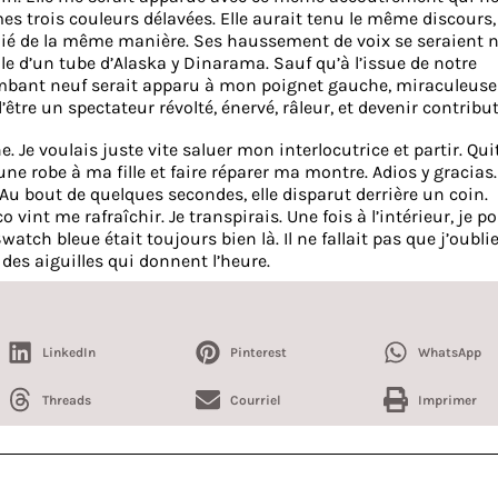
es trois couleurs délavées. Elle aurait tenu le même discours,
 nié de la même manière. Ses haussement de voix se seraient 
 d’un tube d’Alaska y Dinarama. Sauf qu’à l’issue de notre
lambant neuf serait apparu à mon poignet gauche, miraculeus
d’être un spectateur révolté, énervé, râleur, et devenir contribu
 Je voulais juste vite saluer mon interlocutrice et partir. Qui
 une robe à ma fille et faire réparer ma montre. Adios y gracias.
Au bout de quelques secondes, elle disparut derrière un coin.
 vint me rafraîchir. Je transpirais. Une fois à l’intérieur, je p
h bleue était toujours bien là. Il ne fallait pas que j’oublie
e des aiguilles qui donnent l’heure.
LinkedIn
Pinterest
WhatsApp
Threads
Courriel
Imprimer