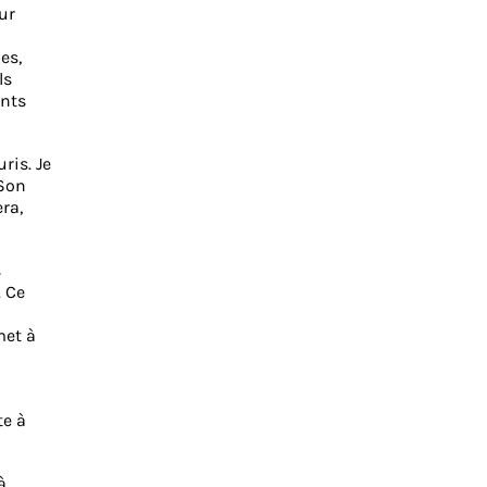
ur
es,
ls
ents
ris. Je
 Son
ra,
s
. Ce
met à
te à
à