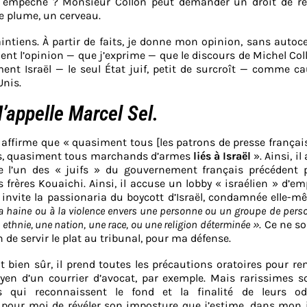
en empêche ? Monsieur Collon peut demander un droit de ré
ne plume, un cerveau.
e maintiens. À partir de faits, je donne mon opinion, sans autoc
ment l’opinion — que j’exprime — que le discours de Michel Col
ent Israël — le seul État juif, petit de surcroît — comme c
Unis.
’appelle Marcel Sel.
 il affirme que « quasiment tous [les patrons de presse françai
ess, quasiment tous marchands d’armes
liés à Israël
». Ainsi, il
 l’un des « juifs » du gouvernement français précédent p
s frères Kouaichi. Ainsi, il accuse un lobby « israélien » d’e
l invite la passionaria du boycott d’Israël, condamnée elle-
 la haine ou à la violence envers une personne ou un groupe de pers
 ethnie, une nation, une race, ou une religion déterminée »
. Ce ne s
 de servir le plat au tribunal, pour ma défense.
Et bien sûr, il prend toutes les précautions oratoires pour re
en d’un courrier d’avocat, par exemple. Mais rarissimes so
es qui reconnaissent le fond et la finalité de leurs od
t pour moi de révéler son imposture que j’estime, dans mon