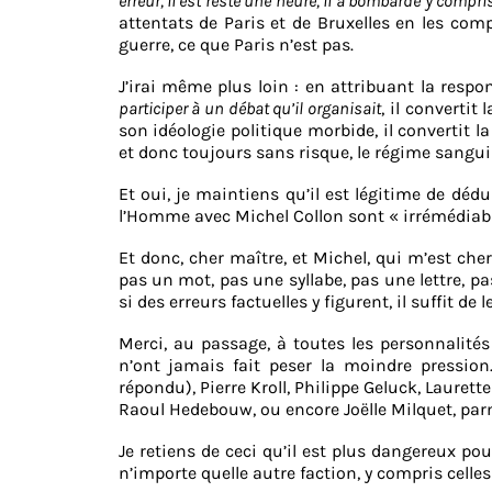
erreur, il est resté une heure, il a bombardé y compr
attentats de Paris et de Bruxelles en les co
guerre, ce que Paris n’est pas.
J’irai même plus loin : en attribuant la resp
participer à un débat qu’il organisait
, il converti
son idéologie politique morbide, il convertit l
et donc toujours sans risque, le régime sangui
Et oui, je maintiens qu’il est légitime de dédu
l’Homme avec Michel Collon sont « irrémédiab
Et donc, cher maître, et Michel, qui m’est che
pas un mot, pas une syllabe, pas une lettre, p
si des erreurs factuelles y figurent, il suffit de le
Merci, au passage, à toutes les personnalités
n’ont jamais fait peser la moindre pression.
répondu), Pierre Kroll, Philippe Geluck, Laure
Raoul Hedebouw, ou encore Joëlle Milquet, parmi
Je retiens de ceci qu’il est plus dangereux po
n’importe quelle autre faction, y compris celles q