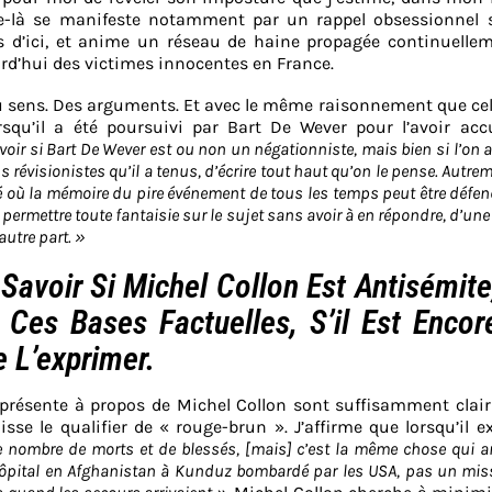
sme-là se manifeste notamment par un rappel obsessionnel 
res d’ici, et anime un réseau de haine propagée continuelle
rd’hui des victimes innocentes en France.
Du sens. Des arguments. Et avec le même raisonnement que ce
rsqu’il a été poursuivi par Bart De Wever pour l’avoir acc
voir si Bart De Wever est ou non un négationniste, mais bien si l’on 
s révisionistes qu’il a tenus, d’écrire tout haut qu’on le pense. Autrem
rté où la mémoire du pire événement de tous les temps peut être défe
ermettre toute fantaisie sur le sujet sans avoir à en répondre, d’une 
autre part. »
Savoir Si Michel Collon Est Antisémite
 Ces Bases Factuelles, S’il Est Encor
 L’exprimer.
e présente à propos de Michel Collon sont suffisamment clai
se le qualifier de « rouge-brun ». J’affirme que lorsqu’il e
 le nombre de morts et de blessés, [mais] c’est la même chose qui ar
hôpital en Afghanistan à Kunduz bombardé par les USA, pas un miss