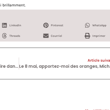
i brillamment.
LinkedIn
Pinterest
WhatsApp
Threads
Courriel
Imprimer
Article suiv
Philippe Van Parijs, qu’allez-vous faire dans la galère conspirationniste de Michel Collon ?
Le 8 mai, app