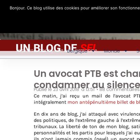
Bonjour. Ce blog utilise des cookies pour améliorer son fonctionn
UN BLOG DE
SEL
Je pense, donc je ne suis personne
Belgique
Monde
S
Un avocat PTB est cha
condamner au silence
Publié le
23 avril 2018
à
13:51
•
88 commentaires
Ce matin, j’ai reçu un mail de l’avocat P
intégralement
mon antépénultième billet de b
En dix ans de blog, j’ai attaqué avec virulenc
des politiques, de l’extrême gauche à l’extrêm
tribunaux. La liberté de ton de mon blog, satir
personnalités et les partis pour lesquels j’ai e
ils n’ont jamais commis (payé) un avocat pou