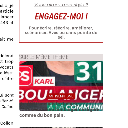
Vous aimez mon style ?
s », je
article
ENGAGEZ-MOI !
 lancer
 443 et
Pour écrire, réécrire, améliorer,
scénariser. Avec ou sans pointe de
sel.
lait me
défend
SUR LE MÊME THÈME
st trop
avocats
e lèse-
d’être
qui sont
ANTISÉMITISME
aitez M.
4 juin 2026
Au parti socialiste (belge),
. Collon
l’antisémitisme boulanger se digère
comme du bon pain.
 Collon