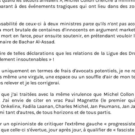
is quand les secours arrivaient »
, Michel Collon cherche à minimi
mparant à des événements tragiques qui ont lieu dans des z
onsabilité de ceux-ci à deux ministres
parce qu’ils n’ont pas ac
t la mort brutale de centaines d’innocents en argument marke
a mort en farce, pour ensuite soutenir, en prétendant vouloir l
naire de Bachar Al-Assad.
ire de telles déclarations que les relations de la Ligue des Dr
lement insoutenables » !
r uniquement en termes de frais d’avocats potentiels, je ne re
as même une virgule, une espace ou un souffle d’air de mon te
s relever et je les corrigerai.
 que j’ai traitées avec la même virulence que Michel Collon
 J’ai envie de citer en vrac Paul Magnette (le premier qu
tte Onkelinx, Fadila Laanan, Charles Michel, Jan Peumans, Jan 
 tant d’autres, de tous horizons et de tous partis.
ur un opinioniste de critiquer l’extrême gauche « progressist
ue celle-ci s’évertue, jour après jour, à qualifier de « fasciste 