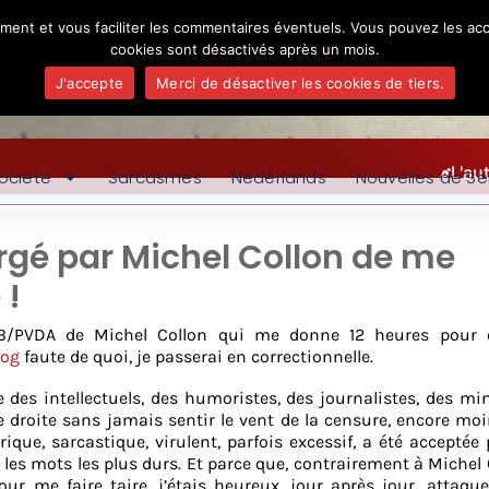
ement et vous faciliter les commentaires éventuels. Vous pouvez les acc
cookies sont désactivés après un mois.
J'accepte
Merci de désactiver les cookies de tiers.
L'au
ociété
Sarcasmes
Nederlands
Nouvelles de Se
rgé par Michel Collon de me
 !
TB/PVDA de Michel Collon qui me donne 12 heures pour e
log
faute de quoi, je passerai en correctionnelle.
e des intellectuels, des humoristes, des journalistes, des min
e droite sans jamais sentir le vent de la censure, encore mo
ique, sarcastique, virulent, parfois excessif, a été acceptée 
u les mots les plus durs. Et parce que, contrairement à Michel 
r me faire taire, j’étais heureux, jour après jour, attaqu