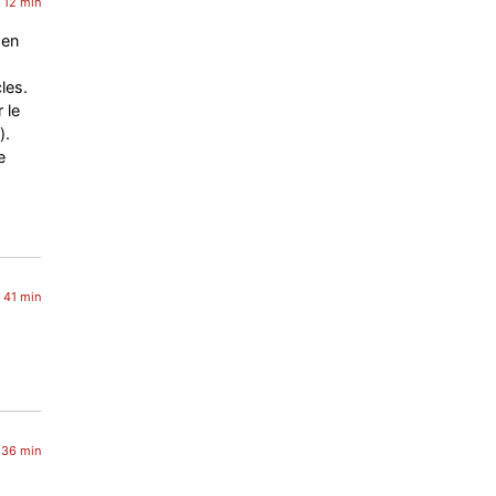
h 12 min
 en
les.
 le
).
e
h 41 min
h 36 min