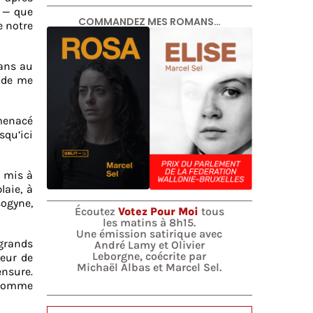
e — que
COMMANDEZ MES ROMANS…
e notre
mans au
t de me
menacé
squ’ici
t mis à
laie, à
sogyne,
Écoutez
Votez Pour Moi
tous
les matins à 8h15.
Une émission satirique avec
 grands
André Lamy et Olivier
Leborgne, coécrite par
teur de
Michaël Albas et Marcel Sel.
ensure.
t comme