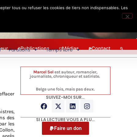
epter tous ou refuser les cookies de tiers non indispensables. Les
teur
Publications
Médias
Contact
l
Parutions
Temps libre
Marcel Sel
est auteur, romancier,
journaliste, chroniqueur et satiriste.
Belge une fois, mais pas deux.
ffacer
SUIVEZ-MOI SUR…
istres,
ins des
SI LA LECTURE VOUS A PLU…
par les
Faire un don
Collon,
e après