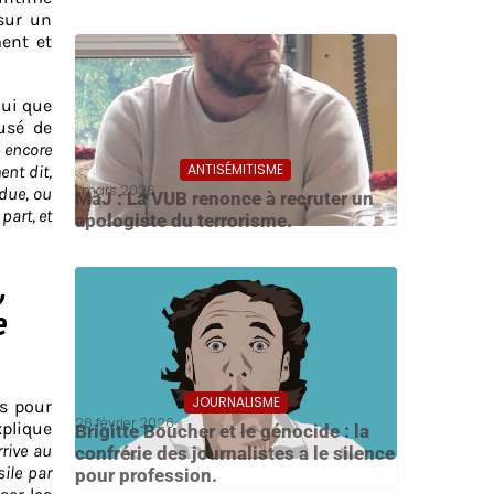
sur un
ment et
lui que
usé de
a encore
ANTISÉMITISME
ent dit,
1 mars 2026
ndue, ou
MàJ : La VUB renonce à recruter un
part, et
apologiste du terrorisme.
,
e
JOURNALISME
rs pour
26 février 2026
xplique
Brigitte Boucher et le génocide : la
rive au
confrérie des journalistes a le silence
ile par
pour profession.