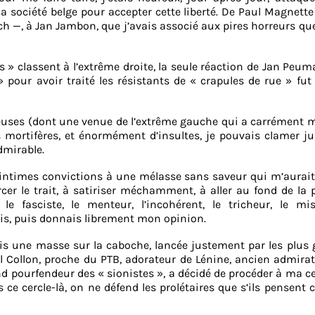
la société belge pour accepter cette liberté. De Paul Magnett
h —, à Jan Jambon, que j’avais associé aux pires horreurs qu
 » classent à l’extrême droite, la seule réaction de Jan Peu
e » pour avoir traité les résistants de « crapules de rue » fu
uses (dont une venue de l’extrême gauche qui a carrément 
ortifères, et énormément d’insultes, je pouvais clamer ju
dmirable.
 intimes convictions à une mélasse sans saveur qui m’aurai
rcer le trait, à satiriser méchamment, à aller au fond de la p
le fasciste, le menteur, l’incohérent, le tricheur, le mi
fais, puis donnais librement mon opinion.
pris une masse sur la caboche, lancée justement par les plus
l Collon, proche du PTB, adorateur de Lénine, ancien admira
nd pourfendeur des « sionistes », a décidé de procéder à ma c
 ce cercle-là, on ne défend les prolétaires que s’ils pensen