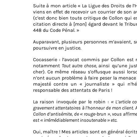
Suite à mon article « La Ligue des Droits de l
viens en effet de recevoir un courrier de so
(c’est donc bien toute critique de Collon qui es
citation directe à [mon] égard devant le Tribu
448 du Code Pénal. »
Auparavant, plusieurs personnes m’avaient, s
poursuivre en justice.
Cocasserie : l’avocat commis par Collon est
notamment
Tout autre chose,
ainsi qu’une jus
cher). Ce même réseau s’offusque aussi lors
n’ont aucun problème à faire peser la menace
majesté contre un « journaliste » qui n’hés
responsable des attentats de Paris !
La raison invoquée par le robin :
« L’article 
gravement attentatoires à l’honneur de mon client. A
Collon d’antisémite, de « rouge-brun », vous affirmez
est « irrémédiablement insoutenable » etc.
Oui, maître ! Mes articles sont en général écri