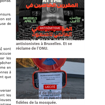
ponse.
ensure.
lon est
ause de
ANTISÉMITISME
21 avril 2026
Ce 22 avril, le congrès de la Flottille
Sumud pour Gaza réunit la fleur des
antisionistes à Bruxelles. Et se
réclame de l’ONU.
s] sont
 accuse
ar les
mpêcher
même en
onnes à
ont que
LAÏCITÉ
nverser
6 mars 2026
Exclu : au sud de Bruxelles, le
nt les
stationnement en rue réservé aux
ieuses
fidèles de la mosquée.
 intime