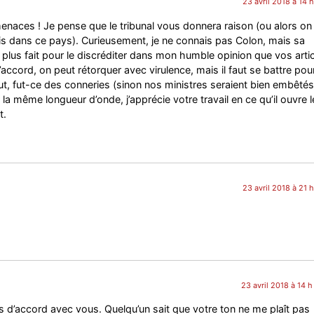
23 avril 2018 à 14 
enaces ! Je pense que le tribunal vous donnera raison (ou alors on
ais dans ce pays). Curieusement, je ne connais pas Colon, mais sa
 plus fait pour le discréditer dans mon humble opinion que vos artic
’accord, on peut rétorquer avec virulence, mais il faut se battre pour
eut, fut-ce des conneries (sinon nos ministres seraient bien embêtés
même longueur d’onde, j’apprécie votre travail en ce qu’il ouvre l
t.
23 avril 2018 à 21 
23 avril 2018 à 14 
rs d’accord avec vous. Quelqu’un sait que votre ton ne me plaît pas