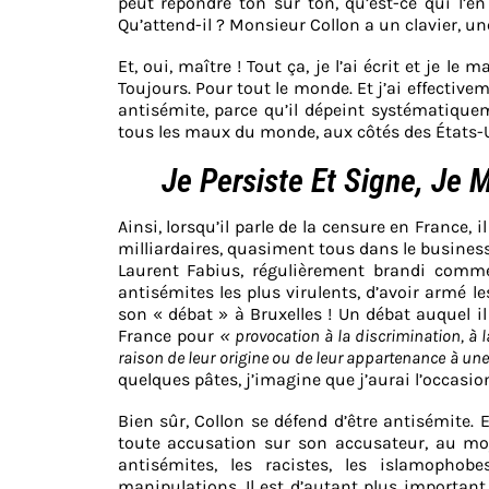
peut répondre ton sur ton, qu’est-ce qui l’
Qu’attend-il ? Monsieur Collon a un clavier, u
Et, oui, maître ! Tout ça, je l’ai écrit et je l
Toujours. Pour tout le monde. Et j’ai effective
antisémite, parce qu’il dépeint systématiquem
tous les maux du monde, aux côtés des États-
Je Persiste Et Signe, Je M
Ainsi, lorsqu’il parle de la censure en France,
milliardaires, quasiment tous dans le busin
Laurent Fabius, régulièrement brandi comme
antisémites les plus virulents, d’avoir armé le
son « débat » à Bruxelles ! Un débat auquel i
France pour
« provocation à la discrimination, à
raison de leur origine ou de leur appartenance à une
quelques pâtes, j’imagine que j’aurai l’occasion
Bien sûr, Collon se défend d’être antisémite. 
toute accusation sur son accusateur, au moy
antisémites, les racistes, les islamophob
manipulations. Il est d’autant plus importan