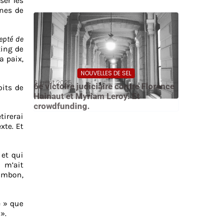
ser les
ones de
cepté de
ting de
a paix,
NOUVELLES DE SEL
9 juillet 2025
6e victoire judiciaire contre Florence
oits de
Hainaut et Myriam Leroy. Et
crowdfunding.
tirerai
xte. Et
 et qui
i m’ait
Jambon,
e » que
».