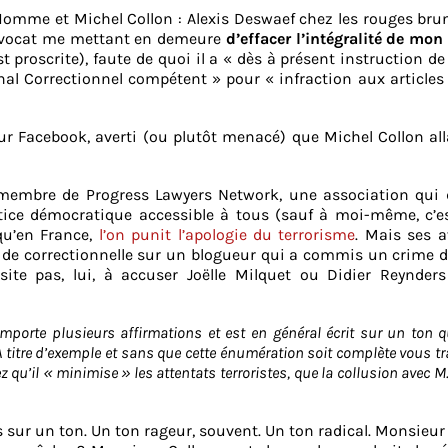
’Homme et Michel Collon : Alexis Deswaef chez les rouges brun
n avocat me mettant en demeure
d’effacer l’intégralité de mon 
t proscrite), faute de quoi il a « dès à présent instruction de
nal Correctionnel compétent » pour « infraction aux articles
ur Facebook, averti (ou plutôt menacé) que Michel Collon al
 membre de Progress Lawyers Network, une association qui 
tice démocratique accessible à tous (sauf à moi-même, c’e
qu’en France,
l’on punit l’apologie du terrorisme
. Mais ses 
 de correctionnelle sur un blogueur qui a commis un crime d
ite pas, lui, à accuser Joëlle Milquet ou Didier Reynders 
comporte plusieurs affirmations et est en général écrit sur un ton 
 titre d’exemple et sans que cette énumération soit complète vous tr
 qu’il « minimise » les attentats terroristes, que la collusion avec M
ts sur un ton. Un ton rageur, souvent. Un ton radical. Monsieur