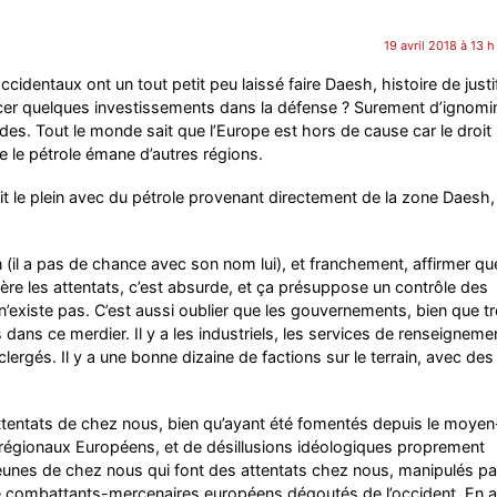
19 avril 2018 à 13 
occidentaux ont un tout petit peu laissé faire Daesh, histoire de justif
cer quelques investissements dans la défense ? Surement d’ignomi
es. Tout le monde sait que l’Europe est hors de cause car le droit
le pétrole émane d’autres régions.
it le plein avec du pétrole provenant directement de la zone Daesh,
(il a pas de chance avec son nom lui), et franchement, affirmer qu
ère les attentats, c’est absurde, et ça présuppose un contrôle des
existe pas. C’est aussi oublier que les gouvernements, bien que tr
rs dans ce merdier. Il y a les industriels, les services de renseigneme
 clergés. Il y a une bonne dizaine de factions sur le terrain, avec des
attentats de chez nous, bien qu’ayant été fomentés depuis le moyen
 régionaux Européens, et de désillusions idéologiques proprement
 jeunes de chez nous qui font des attentats chez nous, manipulés pa
e combattants-mercenaires européens dégoutés de l’occident. En ar