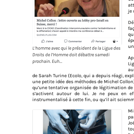
at
je 
Dé
fa
qu
ép
un
L’homme avec qui le président de la Ligue des
Droits de l’Homme doit débattre samedi
Ap
prochain. Euh…
Li
au
de Sarah Turine (Ecolo, qui a depuis réagi, ex
une petite idée des méthodes de Michel Collon)
qu’une tentative organisée de légitimation de 
s’activent autour de lui. Je ne peux en ef
instrumentalisé à cette fin, ou qu’il ait sciem
Mi
pa
Jo
to