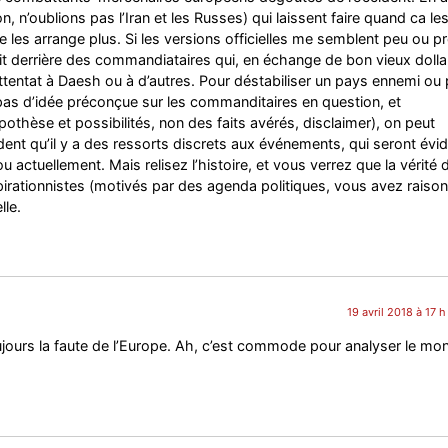
 n’oublions pas l’Iran et les Russes) qui laissent faire quand ca le
 les arrange plus. Si les versions officielles me semblent peu ou p
y ait derrière des commandiataires qui, en échange de bon vieux dolla
ttentat à Daesh ou à d’autres. Pour déstabiliser un pays ennemi ou
ai pas d’idée préconçue sur les commanditaires en question, et
othèse et possibilités, non des faits avérés, disclaimer), on peut
ent qu’il y a des ressorts discrets aux événements, qui seront évi
actuellement. Mais relisez l’histoire, et vous verrez que la vérité d
irationnistes (motivés par des agenda politiques, vous avez raison
lle.
19 avril 2018 à 17 
ujours la faute de l’Europe. Ah, c’est commode pour analyser le mo