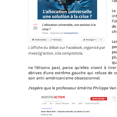
l’
Le
in
l’
de
ch
Le
pe
L’affiche du débat sur Facebook, organisé par
pe
Investig’action, site complotiste.
pl
qu
ne l’élisons pas), parce qu’elles visent à tir
dérives d’une extrême gauche qui refuse de c
son anti-américanisme obsessionnel.
J’espère que le professeur émérite Philippe Van