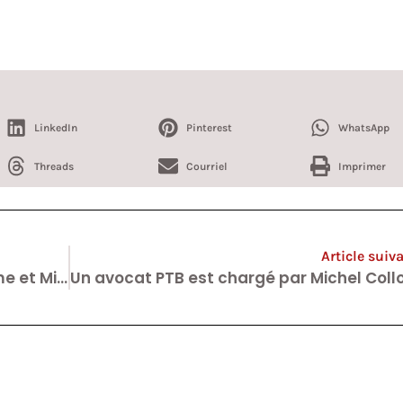
LinkedIn
Pinterest
WhatsApp
Threads
Courriel
Imprimer
Article suiv
Exclu. La Ligue des Droits de l’Homme et Michel Collon : Alexis Deswaef chez les rouges bruns.