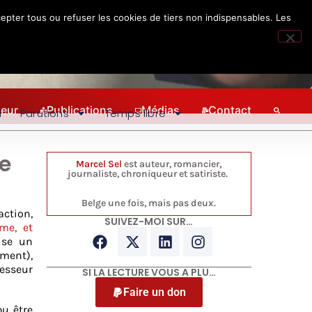
epter tous ou refuser les cookies de tiers non indispensables. Les
teur
Publications
Médias
Contact
l
Parutions
Temps libre
re
Marcel Sel
est auteur, romancier,
journaliste, chroniqueur et satiriste.
Belge une fois, mais pas deux.
action,
SUIVEZ-MOI SUR…
sme, et
ise un
mment),
fesseur
SI LA LECTURE VOUS A PLU…
Faire un don
u être