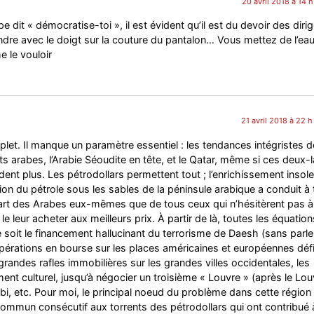
20 avril 2018 à 14 
pe dit « démocratise-toi », il est évident qu’il est du devoir des diri
dre avec le doigt sur la couture du pantalon… Vous mettez de l’eau
 le vouloir
21 avril 2018 à 22 
plet. Il manque un paramètre essentiel : les tendances intégristes d
 arabes, l’Arabie Séoudite en tête, et le Qatar, même si ces deux-l
dent plus. Les pétrodollars permettent tout ; l’enrichissement insole
tion du pétrole sous les sables de la péninsule arabique a conduit à
part des Arabes eux-mêmes que de tous ceux qui n’hésitèrent pas à
e leur acheter aux meilleurs prix. À partir de là, toutes les équation
 soit le financement hallucinant du terrorisme de Daesh (sans parle
 opérations en bourse sur les places américaines et européennes déf
grandes rafles immobilières sur les grandes villes occidentales, les
ent culturel, jusqu’à négocier un troisième « Louvre » (après le Lou
bi, etc. Pour moi, le principal noeud du problème dans cette région 
commun consécutif aux torrents des pétrodollars qui ont contribué 