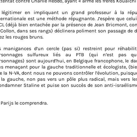
attentat contre Charlie Hebdo, ayant « armé les frères Kouaichi
 légitimer en impliquant un grand professeur à la répu
ternationale est une méthode répugnante. J’espère que celui
UCL (déjà bien entachée par la présence de Jean Bricmont, c
 Collon, dans ses rangs) déclinera poliment son passage de
ez les rouges bruns.
s manigances d’un cercle (pas si) restreint pour réhabilit
rsonnages sulfureux liés au PTB (qui n’est pas q
rsonnages) sont aujourd’hui, en Belgique francophone, le da
us menaçant pour la gauche traditionnelle et écologiste, (bi
e la N-VA, dont nous ne pouvons contrôler l’évolution, puisq
er la gauche, non pas vers un pôle plus radical, mais vers le
ondamner Staline et puise son succès de son anti-israélism
 Parijs le comprendra.