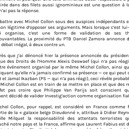
tirée dans des filets aussi ignominieux est une question à l
n’ai pas la réponse.
battre avec Michel Collon sous des auspices indépendants e
çon légitime d’opposer ses arguments. Mais lorsque c’est l
i organise, c’est une forme de validation de ses th
ouvantables. La proximité du PTB Daniel Zamora annonce d
 débat inégal, à deux contre un.
rès que j’ai dénoncé hier la présence annoncée du présiden
gue des Droits de l’Homme Alexis Deswaef (qui n’a pas réag
tre événement organisé par le même Michel Collon, ainsi qu
pliquant qu’elle n’a jamais confirmé sa présence — ce qui peut
 et Jamal Ikazban (PS — qui n’a pas réagi), ceci révèle proba
Michel Collon est en train de se mettre en place et que des 
fet pas croire que Philippe Van Parijs soit conscient qu’
ment décidé de valider Investig’action comme organisation fiab
chel Collon, pour rappel, est considéré en France comme f
rtie de la « galaxie belge Dieudonné », attribue à Didier Reyn
ëlle Milquet la responsabilité des attentats terroristes q
uché notre pays et la France, affirme que Laurent Fabius est d