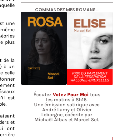
aquelle
COMMANDEZ MES ROMANS…
st une
ui-même
éories
e plus
t de la
i) à un
e celle
 donner
blement
réseaux
Écoutez
Votez Pour Moi
tous
il est
les matins à 8h15.
le.
Une émission satirique avec
André Lamy et Olivier
Leborgne, coécrite par
aisant
Michaël Albas et Marcel Sel.
ders et
ui ont
errière