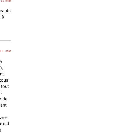
h 37 min
geants
 à
h 03 min
e
à,
nt
 tous
 tout
s
r de
iant
vre-
c’est
à