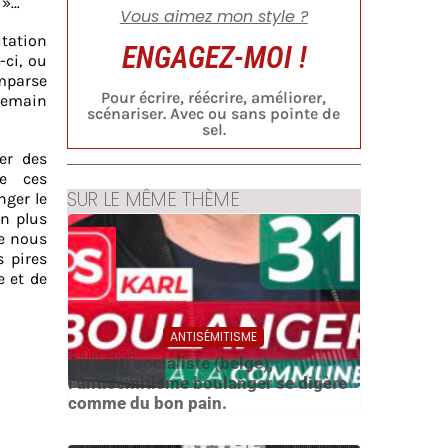
 »…
Vous aimez mon style ?
tation
ENGAGEZ-MOI !
-ci, ou
omparse
Pour écrire, réécrire, améliorer,
 demain
scénariser. Avec ou sans pointe de
sel.
er des
ue ces
SUR LE MÊME THÈME
nger le
en plus
ue nous
s pires
e et de
ANTISÉMITISME
4 juin 2026
Au parti socialiste (belge),
l’antisémitisme boulanger se digère
comme du bon pain.