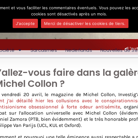
ement et vous faciliter les commentaires éventuels. Vous pouvez les acc
cookies sont désactivés après un mois.
J'accepte
Merci de désactiver les cookies de tiers.
L'au
ociété
Sarcasmes
Nederlands
Nouvelles de Se
’allez-vous faire dans la galè
ichel Collon ?
 vendredi 20 avril, le magazine de Michel Collon, Investig’
nt j’ai détaillé hier les collusions avec le conspirationni
antisionisme obsessionnel à forte odeur antisémite
, organ
bat sur l’allocation universelle avec Michel Collon (évide
niel Zamora (PTB, bien évidemment) et le très honorable pro
ilippe Van Parijs (UCL, KUL et Oxford).
mment et pourquoi une telle éminence aussi respectable a p