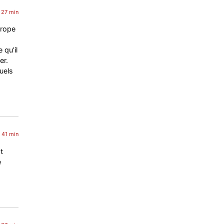
h 27 min
urope
 qu’il
er.
uels
h 41 min
t
e