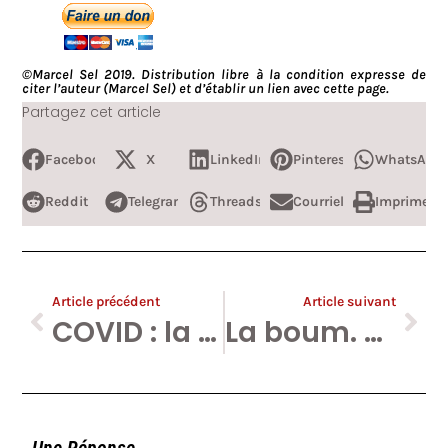
©Marcel Sel 2019. Distribution libre à la condition expresse de
citer l’auteur (Marcel Sel) et d’établir un lien avec cette page.
Partagez cet article
Facebook
X
LinkedIn
Pinterest
WhatsApp
Reddit
Telegram
Threads
Courriel
Imprimer
Article précédent
Article suivant
COVID : la valse des chiffres qu’on déchiffre et qui ne disent pas grand chose.
La boum. Robocop contre Woodstock, ou la société des juges contre les jeunes.
Une Réponse