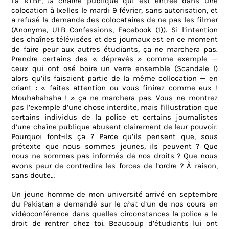
La RTBF,
la
chaîne publique qui est entrée dans une
colocation à Ixelles le mardi 9 février, sans autorisation, et
a refusé la demande des colocataires de ne pas les filmer
(Anonyme, ULB Confessions, Facebook (1)). Si l’intention
des chaînes télévisées et des journaux est en ce moment
de faire peur aux autres étudiants, ça ne marchera pas.
Prendre certains des « dépravés » comme exemple —
ceux qui ont osé boire un verre ensemble (Scandale !)
alors qu’ils faisaient partie de la même collocation — en
criant : « faites attention ou vous finirez comme eux !
Mouhahahaha ! » ça ne marchera pas. Vous ne montrez
pas l’exemple d’une chose interdite, mais l’illustration que
certains individus de la police et certains journalistes
d’une chaîne publique abusent clairement de leur pouvoir.
Pourquoi font-ils ça ? Parce qu’ils pensent que, sous
prétexte que nous sommes jeunes, ils peuvent ? Que
nous ne sommes pas informés de nos droits ? Que nous
avons peur de contredire les forces de l’ordre ? À raison,
sans doute…
Un jeune homme de mon université arrivé en septembre
du Pakistan a demandé sur le
chat
d’un de nos cours en
vidéoconférence dans quelles circonstances la police a le
droit de rentrer chez toi. Beaucoup d’étudiants lui ont