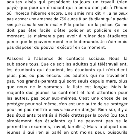
adultes aisés qui possèdent toujours un travail (bien
payé) que pour un étudiant qui a perdu son job à l’heure
où l’horeca hiberne encore. Une amie m’a dit «
Tu ne peux
pas donner une amende de 750 euros à un étudiant qui a perdu
son job sans te sentir mal. »
Elle parlait de la police. Ça ne
doit pas être facile d’être policier et policière en ce
moment. Je n’aimerais pas avoir à ruiner des étudiants
parce que le gouvernement me le demande. Je n’aimerais
pas disposer du pouvoir exécutif en ce moment.
Passons à l’absence de contacts sociaux. Nous la
subissons tous. Que ce soit les adultes qui télétravaillent,
les étudiants qui étudient, les étudiants qui n’étudient
plus, pas, ou pas encore. Les adultes qui ne travaillent
pas. Nos grands-parents qui sont seuls depuis mars, plus
que nous ne le sommes… la liste est longue. Mais la
majorité des jeunes se confinent et font attention pour
les autres, pas pour eux-mêmes. C’est une chose de se
protéger pour soi-même, c’en est une autre de se protéger
pour ne pas mettre
« nos vieux »
en danger. Bien sûr, il y a
des étudiants terrifiés à l’idée d’attraper la covid (ou tout
simplement des étudiants qui ne peuvent pas se le
permettre : examens, travail, famille…) Mais la plupart des
jeunes à qui j’en ai parlé en ont moins peur, puisqu’ils