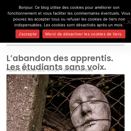
Bonjour. Ce blog utilise des cookies pour améliorer son
L'auteur
UN BLOG DE
SEL
fonctionnement et vous faciliter les commentaires éventuels. Vous
Je pense, donc je ne suis personne
Publicatio
pouvez les accepter tous ou refuser les cookies de tiers non
Médias
indispensables. Les cookies sont désactivés après un mois.
Contact
J'accepte
Merci de désactiver les cookies de tiers.
L’abandon des apprentis.
Les étudiants sans voix.
Publié le
18 février 2021
à
14:04
•
Un commentaire