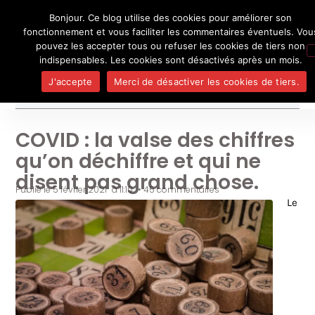
Bonjour. Ce blog utilise des cookies pour améliorer son
L'auteur
UN BLOG DE
SEL
fonctionnement et vous faciliter les commentaires éventuels. Vou
Je pense, donc je ne suis personne
Publicatio
pouvez les accepter tous ou refuser les cookies de tiers non
Médias
indispensables. Les cookies sont désactivés après un mois.
Contact
J'accepte
Merci de désactiver les cookies de tiers.
COVID : la valse des chiffres
qu’on déchiffre et qui ne
disent pas grand chose.
Publié le
5 février 2021
à
11:10
•
45 commentaires
Le