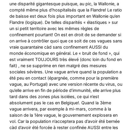
une disparité gigantesque puisque, au pic, la Wallonie, a
compté même plus d’hospitalisés que la Flandre! Le ratio
de baisse est deux fois plus important en Wallonie qu’en
Flandre (logique). De telles disparités « élastiques » sur
un si petit territoire avec les mêmes règles de
confinement pourtant! On est en droit de se demander si
on arrive à contrôler quoi que ce soit de ces vagues sans
vraie quarantaine càd sans confinement AUSSI du
monde économique en général. Le « bruit de fond », qui
est vraiment TOUJOURS très élevé (donc loin du fond en
fait) , ne se supprime en rien malgré des mesures
sociales sévères. Une vague arrive quand la population a
été peu en contact (épargnée, comme pour la première
vague, au Portugal) avec une version récente du virus, ou
qu’elle arrive en fin de période d’immunité, elle arrive plus
tard dans des zones plus isolées, ce qui n’est
absolument pas le cas en Belgique!. Quand la 3ème
vague arrivera, par exemple à mi-mars, comme à la
saison de la 1ère vague, le gouvernement explosera en
vol. Car la population n’acceptera pas d’avoir été bernée
càd d’avoir été forcée à rester confinée AUSSI entre les