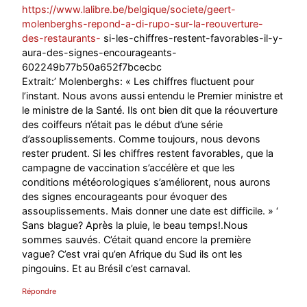
https://www.lalibre.be/belgique/societe/geert-
molenberghs-repond-a-di-rupo-sur-la-reouverture-
des-restaurants-
si-les-chiffres-restent-favorables-il-y-
aura-des-signes-encourageants-
602249b77b50a652f7bcecbc
Extrait:’ Molenberghs: « Les chiffres fluctuent pour
l’instant. Nous avons aussi entendu le Premier ministre et
le ministre de la Santé. Ils ont bien dit que la réouverture
des coiffeurs n’était pas le début d’une série
d’assouplissements. Comme toujours, nous devons
rester prudent. Si les chiffres restent favorables, que la
campagne de vaccination s’accélère et que les
conditions météorologiques s’améliorent, nous aurons
des signes encourageants pour évoquer des
assouplissements. Mais donner une date est difficile. » ‘
Sans blague? Après la pluie, le beau temps!.Nous
sommes sauvés. C’était quand encore la première
vague? C’est vrai qu’en Afrique du Sud ils ont les
pingouins. Et au Brésil c’est carnaval.
Répondre