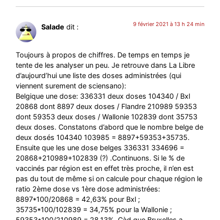
9 février 2021 à 13 h 24 min
Salade
dit :
Toujours à propos de chiffres. De temps en temps je
tente de les analyser un peu. Je retrouve dans La Libre
d’aujourd’hui une liste des doses administrées (qui
viennent surement de sciensano):
Belgique une dose: 336331 deux doses 104340 / Bxl
20868 dont 8897 deux doses / Flandre 210989 59353
dont 59353 deux doses / Wallonie 102839 dont 35753
deux doses. Constatons d’abord que le nombre belge de
deux dosés 104340 103985 = 8897+59353+35735.
Ensuite que les une dose belges 336331 334696 =
20868+210989+102839 (?) .Continuons. Si le % de
vaccinés par région est en effet très proche, il n’en est
pas du tout de même si on calcule pour chaque région le
ratio 2ème dose vs 1ère dose administrées:
8897*100/20868 = 42,63% pour Bxl ;
35735*100/102839 = 34,75% pour la Wallonie ;
59353*100/210989 = 28,13%. Càd que Bruxelles a