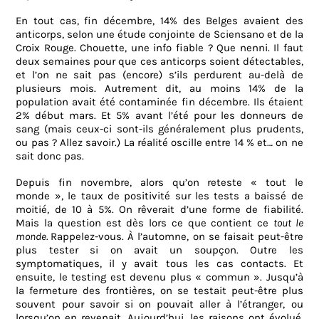
En tout cas, fin décembre, 14% des Belges avaient des
anticorps, selon une étude conjointe de Sciensano et de la
Croix Rouge. Chouette, une info fiable ? Que nenni. Il faut
deux semaines pour que ces anticorps soient détectables,
et l’on ne sait pas (encore) s’ils perdurent au-delà de
plusieurs mois. Autrement dit, au moins 14% de la
population avait été contaminée fin décembre. Ils étaient
2% début mars. Et 5% avant l’été pour les donneurs de
sang (mais ceux-ci sont-ils généralement plus prudents,
ou pas ? Allez savoir.) La réalité oscille entre 14 % et… on ne
sait donc pas.
Depuis fin novembre, alors qu’on reteste « tout le
monde », le taux de positivité sur les tests a baissé de
moitié, de 10 à 5%. On rêverait d’une forme de fiabilité.
Mais la question est dès lors ce que contient ce
tout le
monde.
Rappelez-vous. À l’automne, on se faisait peut-être
plus tester si on avait un soupçon. Outre les
symptomatiques, il y avait tous les cas contacts. Et
ensuite, le testing est devenu plus « commun ». Jusqu’à
la fermeture des frontières, on se testait peut-être plus
souvent pour savoir si on pouvait aller à l’étranger, ou
lorsqu’on en revenait. Aujourd’hui, les raisons ont évolué.