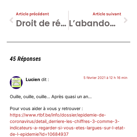
Article précédent
Article suivant
Droit de réponse de Florence Hainaut à l’article « Le pouvoir du victimisme 3 bis : appel au crowdfunding de votre serviteur cité en correctionnelle pour refus de publier des droits de réponse qui… aggravent les soupçons sur Myriam Leroy. »
L’abandon des apprentis. Les étudiants sans voix.
45 Réponses
5 février 2021 à 12 h 16 min
Lucien
dit :
Ouille, ouille, ouille… Après quasi un an…
Pour vous aider à vous y retrouver :
https://www.rtbf.be/info/dossier/epidemie-de-
coronavirus/detail_derriere-les-chiffres-3-comme-3-
indicateurs-a-regarder-si-vous-etes-largues-sur-l-etat-
de-l-epidemie?id=10684937