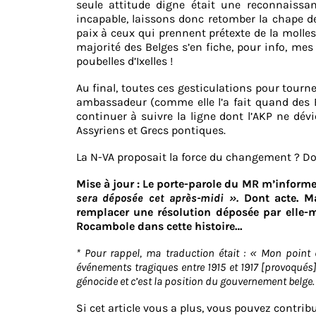
seule attitude digne était une reconnaiss
incapable, laissons donc retomber la chape de 
paix à ceux qui prennent prétexte de la molless
majorité des Belges s’en fiche, pour info, mes
poubelles d’Ixelles !
Au final, toutes ces gesticulations pour tourn
ambassadeur (comme elle l’a fait quand des
continuer à suivre la ligne dont l’AKP ne dév
Assyriens et Grecs pontiques.
La N-VA proposait la force du changement ? Domm
Mise à jour : Le porte-parole du MR m’inform
sera déposée cet après-midi ».
Dont acte. M
remplacer une résolution déposée par elle-
Rocambole dans cette histoire…
* Pour rappel, ma traduction était : «
Mon point d
événements tragiques entre 1915 et 1917 [provoqués
génocide et c’est la position du gouvernement belge
.
Si cet article vous a plus, vous pouvez contri