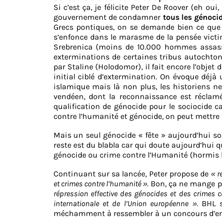
Si c’est ça, je félicite Peter De Roover (eh oui
gouvernement de condamner
tous les génoci
Grecs pontiques, on se demande bien ce que 
s’enfonce dans le marasme de la pensée victim
Srebrenica (moins de 10.000 hommes assass
exterminations de certaines tribus autocht
par Staline (Holodomor), il fait encore l’obje
initial ciblé d’extermination. On évoque déjà 
islamique mais là non plus, les historiens ne
vendéen, dont la reconnaissance est réclamée
qualification de génocide pour le sociocide c
contre l’humanité et génocide, on peut mettre 
Mais un seul génocide « fête » aujourd’hui son 
reste est du blabla car qui doute aujourd’hui
génocide ou crime contre l’Humanité (hormis les
Continuant sur sa lancée, Peter propose de
« r
et crimes contre l’humanité ».
Bon, ça ne mange pa
répression effective des génocides et des crimes 
internationale et de l’Union européenne ».
BHL s
méchamment à ressembler à un concours d’en