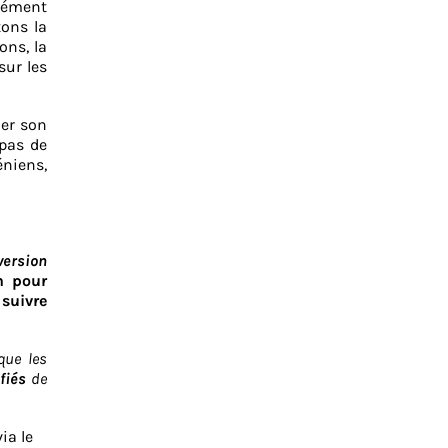
dément
tons la
ons, la
sur les
ler son
pas de
éniens,
version
n pour
suivre
que les
fiés
de
ia le