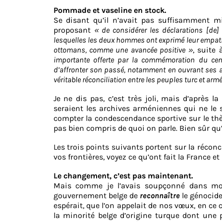
Pommade et vaseline en stock.
Se disant qu’il n’avait pas suffisamment m
proposant
« de considérer les déclarations [de]
lesquelles les deux hommes ont exprimé leur empath
ottomans, comme une avancée positive »
, suite
importante offerte par la commémoration du cen
d’affronter son passé, notamment en ouvrant ses ar
véritable réconciliation entre les peuples turc et arm
Je ne dis pas, c’est très joli, mais d’après 
seraient les archives arméniennes qui ne le 
compter la condescendance sportive sur le th
pas bien compris de quoi on parle. Bien sûr qu’i
Les trois points suivants portent sur la réconc
vos frontières, voyez ce qu’ont fait la France e
Le changement, c’est pas maintenant.
Mais comme je l’avais soupçonné dans mo
gouvernement belge de
reconnaître
le génocide 
espérait, que l’on appelait de nos vœux, en ce 
la minorité belge d’origine turque dont une p