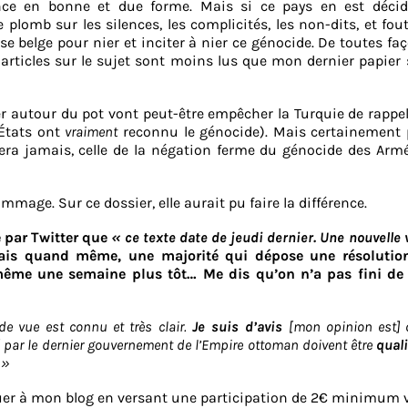
ance en bonne et due forme. Mais si ce pays en est déci
plomb sur les silences, les complicités, les non-dits, et fou
e belge pour nier et inciter à nier ce génocide. De toutes faç
 articles sur le sujet sont moins lus que mon dernier papier 
er autour du pot vont peut-être empêcher la Turquie de rappe
 États ont
vraiment
reconnu le génocide). Mais certainement 
iera jamais, celle de la négation ferme du génocide des Arm
age. Sur ce dossier, elle aurait pu faire la différence.
e par Twitter que
«
ce texte date de jeudi dernier. Une nouvelle 
ais quand même, une majorité qui dépose une résolutio
même une semaine plus tôt… Me dis qu’on n’a pas fini de 
e vue est connu et très clair.
Je suis d’avis
[mon opinion est] 
] par le dernier gouvernement de l’Empire ottoman doivent être
quali
 »
buer à mon blog en versant une participation de 2€ minimum v