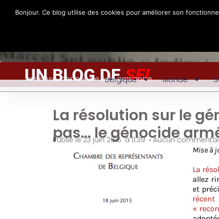
Bonjour. Ce blog utilise des cookies pour améliorer son fonctionn
UN BLOG DE
SEL
Je pense, donc je ne suis personne
Belgique
Monde
S
La résolution sur le 
pas… le génocide arm
Publié le
23 juin 2015
à
11:39
•
Aucun commentai
Mise à j
La réso
allez r
et pré
récent
« reco
adopté