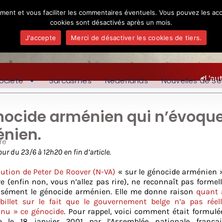
ement et vous faciliter les commentaires éventuels. Vous pouvez les acc
cookies sont désactivés après un mois.
J'accepte
Merci de désactiver les cookies de tiers.
L'au
ociété
Sarcasmes
Nederlands
Nouvelles de Se
génocide arménien qui n’évoqu
énien.
re
our du 23/6 à 12h20 en fin d’article.
lution de Peter De Roover (N-VA)
« sur le génocide arménien 
ire (enfin non, vous n’allez pas rire), ne reconnaît pas forme
cisément le génocide arménien. Elle me donne raison
quant
 billet sur le fait que le gouvernement belge n’a pas réel
nnu » ce génocide
. Pour rappel, voici comment était formulée
e le 18 janvier 2001 par l’Assemblée nationale frança