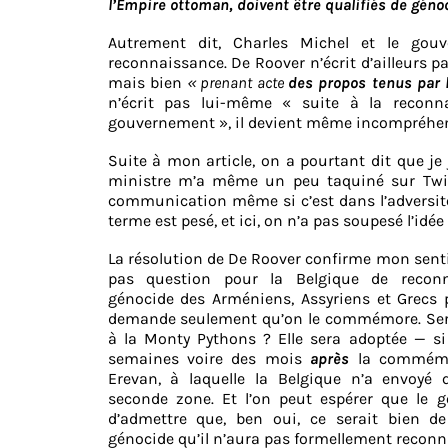
l’Empire ottoman, doivent être qualifiés de génoc
Autrement dit, Charles Michel et le gou
reconnaissance. De Roover n’écrit d’ailleurs p
mais bien
« prenant acte
des propos tenus par 
n’écrit pas lui-même « suite à la reconn
gouvernement », il devient même incompréhensi
Suite à mon article, on a pourtant dit que je 
ministre m’a même un peu taquiné sur Twitte
communication même si c’est dans l’adversité
terme est pesé, et ici, on n’a pas soupesé l’id
La résolution de De Roover confirme mon sentim
pas question pour la Belgique de reconna
génocide des Arméniens, Assyriens et Grecs p
demande seulement qu’on le commémore. Sera
à la Monty Pythons ? Elle sera adoptée — si
semaines voire des mois
après
la commémo
Erevan, à laquelle la Belgique n’a envoyé
seconde zone. Et l’on peut espérer que le 
d’admettre que, ben oui, ce serait bien
génocide qu’il n’aura pas formellement reconn