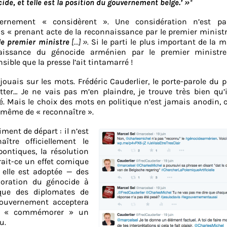
ide, et telle est la position du gouvernement belge.’ »
*
vernement « considèrent ». Une considération n’est p
as « prenant acte de la reconnaissance par le premier ministr
le premier ministre
[…] ».
Si le parti le plus important de la m
aissance du génocide arménien par le premier ministre
ble que la presse l’ait tintamarré !
jouais sur les mots. Frédéric Cauderlier, le porte-parole du 
r… Je ne vais pas m’en plaindre, je trouve très bien qu’il
. Mais le choix des mots en politique n’est jamais anodin,
ée même de « reconnaître ».
ent de départ : il n’est
ître officiellement le
ontiques, la résolution
it-ce un effet comique
 elle est adoptée — des
ration du génocide à
 que des diplomates de
gouvernement acceptera
 de « commémorer » un
u.