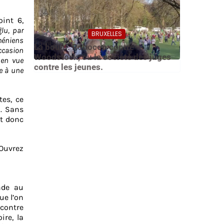
int 6,
lu, par
BRUXELLES
méniens
7 avril 2021
La boum. Robocop contre
occasion
Woodstock, ou la société des juges
 en vue
contre les jeunes.
e à une
tes, ce
n. Sans
it donc
 Ouvrez
nde au
ue l’on
 contre
ire, la