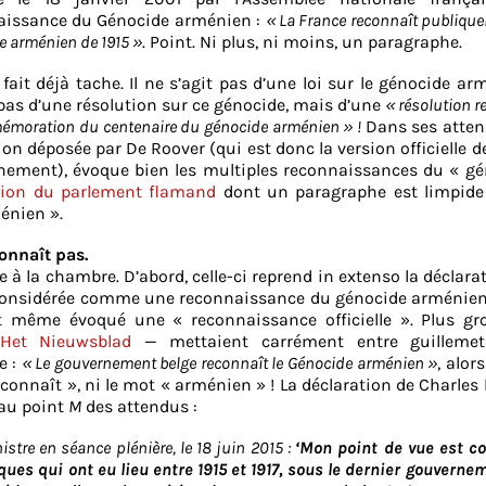
aissance du Génocide arménien :
« La France reconnaît publique
e arménien de 1915 »
. Point. Ni plus, ni moins, un paragraphe.
e fait déjà tache. Il ne s’agit pas d’une loi sur le génocide ar
s d’une résolution sur ce génocide, mais d’une
« résolution
r
émoration du centenaire du génocide arménien » !
Dans ses atten
ion déposée par De Roover (qui est donc la version officielle d
nement), évoque bien les multiples reconnaissances du « gé
ution du parlement flamand
dont un paragraphe est limpide 
énien ».
onnaît pas.
 à la chambre. D’abord, celle-ci reprend in extenso la déclara
 considérée comme une reconnaissance du génocide arménien
t même évoqué une « reconnaissance officielle ». Plus gro
Het Nieuwsblad
— mettaient carrément entre guilleme
e :
« Le gouvernement belge reconnaît le Génocide arménien »
, alor
connaît », ni le mot « arménien » ! La déclaration de Charles
 au point
M
des attendus :
stre en séance plénière, le 18 juin 2015 :
‘Mon point de vue est c
ques qui ont eu lieu entre 1915 et 1917, sous le dernier gouverne