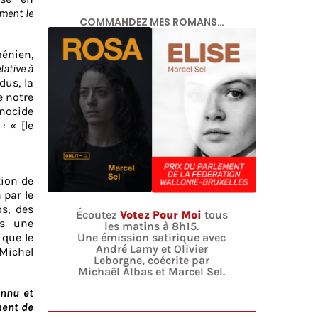
ment le
COMMANDEZ MES ROMANS…
ménien,
elative à
dus, la
e notre
nocide
: « [le
tion de
 par le
s, des
Écoutez
Votez Pour Moi
tous
ts une
les matins à 8h15.
Une émission satirique avec
s que le
André Lamy et Olivier
 Michel
Leborgne, coécrite par
Michaël Albas et Marcel Sel.
onnu et
ment de