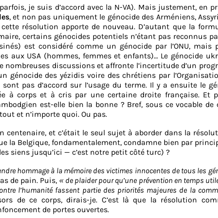
, parfois, je suis d’accord avec la N-VA). Mais justement, en pr
des
, et non pas uniquement le génocide des Arméniens, Assyr
cette résolution apporte de nouveau. D’autant que la formu
aire, certains génocides potentiels n’étant pas reconnus pa
inés) est considéré comme un génocide par l’ONU, mais p
ones aux USA (hommes, femmes et enfants)… Le génocide ukr
t de nombreuses discussions et affronte l’incertitude d’un pr
un génocide des yézidis voire des chrétiens par l’Organisati
 sont pas d’accord sur l’usage du terme. Il y a ensuite le g
 à corps et à cris par une certaine droite française. Et p
ambodgien est-elle bien la bonne ? Bref, sous ce vocable de
tout et n’importe quoi. Ou pas.
centenaire, et c’était le seul sujet à aborder dans la résolut
 que la Belgique, fondamentalement, condamne bien par princi
 siens jusqu’ici — c’est notre petit côté turc) ?
endre hommage à la mémoire des victimes innocentes de tous les gé
s de pain. Puis,
« de plaider pour qu’une prévention en temps util
contre l’humanité fassent partie des priorités majeures de la com
ors de ce corps, dirais-je. C’est là que la résolution co
foncement de portes ouvertes.