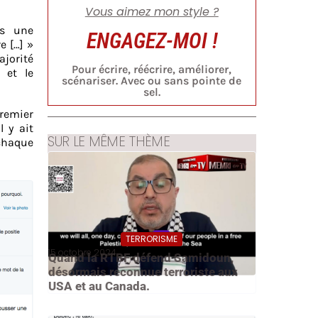
Vous aimez mon style ?
as une
ENGAGEZ-MOI !
e […] »
ajorité
Pour écrire, réécrire, améliorer,
 et le
scénariser. Avec ou sans pointe de
sel.
premier
 y ait
SUR LE MÊME THÈME
 chaque
TERRORISME
15 octobre 2024
Quand la RTBF défend Samidoun,
désormais reconnue terroriste aux
USA et au Canada.