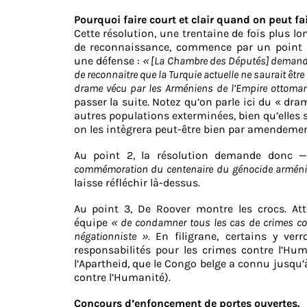
Pourquoi faire court et clair quand on peut fai
Cette résolution, une trentaine de fois plus lo
de reconnaissance, commence par un point
une défense :
« [La Chambre des Députés] demand
de reconnaitre que la Turquie actuelle ne saurait êt
drame vécu par les Arméniens de l’Empire ottoma
passer la suite. Notez qu’on parle ici du « dr
autres populations exterminées, bien qu’elles 
on les intègrera peut-être bien par amendemen
Au point 2, la résolution demande donc
commémoration du centenaire du génocide arménien,
laisse réfléchir là-dessus.
Au point 3, De Roover montre les crocs. Att
équipe
« de condamner tous les cas de crimes con
négationniste ».
En filigrane, certains y ve
responsabilités pour les crimes contre l’Hu
l’Apartheid, que le Congo belge a connu jusq
contre l’Humanité).
Concours d’enfoncement de portes ouvertes.