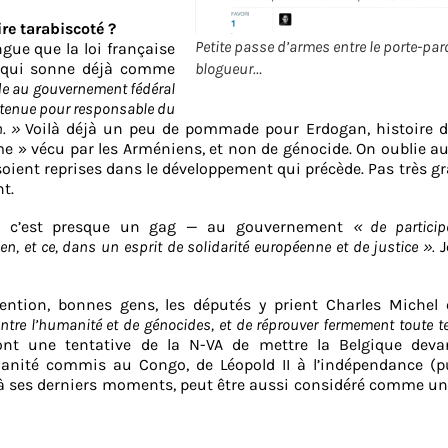
re tarabiscoté ?
Petite passe d’armes entre le porte-paro
ngue que la loi française
 qui sonne déjà comme
blogueur…
e au gouvernement fédéral
re tenue pour responsable du
n. »
Voilà déjà un peu de pommade pour Erdogan, histoire de
ame » vécu par les Arméniens, et non de génocide. On oublie au
soient reprises dans le développement qui précède. Pas très gr
t.
 — c’est presque un gag — au gouvernement
« de particip
 et ce, dans un esprit de solidarité européenne et de justice ».
J
ention, bonnes gens, les députés y prient Charles Michel 
tre l’humanité et de génocides, et de réprouver fermement toute te
rront une tentative de la N-VA de mettre la Belgique deva
manité commis au Congo, de Léopold II à l’indépendance (p
u’à ses derniers moments, peut être aussi considéré comme u