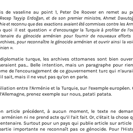
is de vaseline au point 1, Peter De Roover en remet au po
 Recep Tayyip Erdoğan, et de son premier ministre, Ahmet Davutoğ
ie et reconnu que des exactions avaient été commises contre les Ar
 à quoi il est question
« d’encourager la Turquie à profiter de l’
tenaire du génocide arménien pour fournir de nouveaux efforts
chives, pour reconnaître le génocide arménien et ouvrir ainsi la voi
énien ».
la diplomatie turque, les archives ottomanes sont bien ouver
seraient pas… Belle intention, mais un paragraphe pour rie
ème de l’encouragement de ce gouvernement turc qui n’aura
l sait, mais il ne veut pas qu’on en parle.
iliation entre l’Arménie et la Turquie, sur l’exemple européen.
t l’Allemagne, prenez exemple sur nous, patati patata.
n article précédent, à aucun moment, le texte ne dema
arménien ni ne prend acte qu’il l’ait fait. Or, c’était la chose q
centenaire. Surtout pour un pays qui publie article sur article
artie importante ne reconnaît pas ce génocide. Pour l’Histo