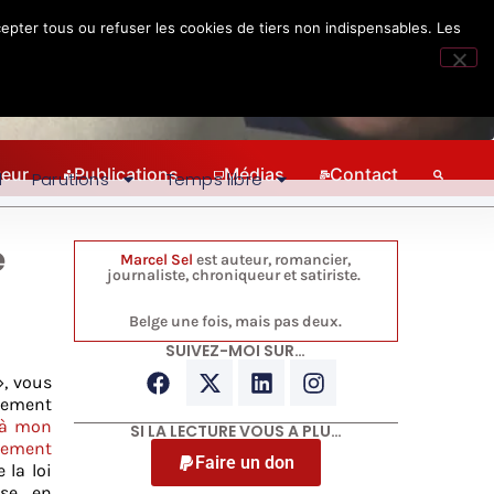
epter tous ou refuser les cookies de tiers non indispensables. Les
teur
Publications
Médias
Contact
l
Parutions
Temps libre
e
Marcel Sel
est auteur, romancier,
journaliste, chroniqueur et satiriste.
Belge une fois, mais pas deux.
SUIVEZ-MOI SUR…
», vous
llement
 à mon
SI LA LECTURE VOUS A PLU…
lement
Faire un don
 la loi
ise en