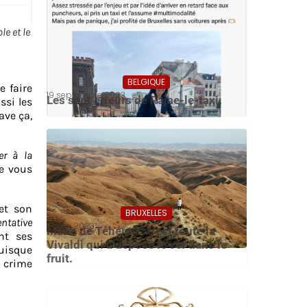
le et le
BELGIQUE
 faire
19 septembre 2023
Les sept erreurs de Rajae-le-taxi.
ssi les
ave ça,
er à la
e vous
et son
BRUXELLES
ntative
21 juin 2023
Maire de Téhéran : c’est toute la
nt ses
Vivaldi qui a déposé le ver dans le
uisque
fruit.
n crime