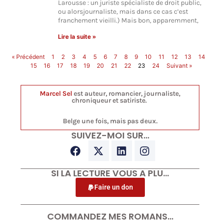
Larousse : un juriste spécialiste de droit public,
ou alorsjournaliste, mais dans ce cas c’est
franchement vieilli.) Mais bon, apparemment,
Lire la suite »
« Précédent
1
2
3
4
5
6
7
8
9
10
11
12
13
14
15
16
17
18
19
20
21
22
23
24
Suivant »
Marcel Sel
est auteur, romancier, journaliste,
chroniqueur et satiriste.
Belge une fois, mais pas deux.
SUIVEZ-MOI SUR…
SI LA LECTURE VOUS A PLU…
Faire un don
COMMANDEZ MES ROMANS…