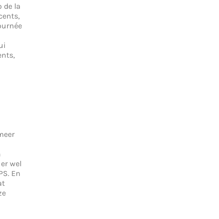
 de la
cents,
journée
ui
ents,
 meer
n
er wel
PS. En
at
ze