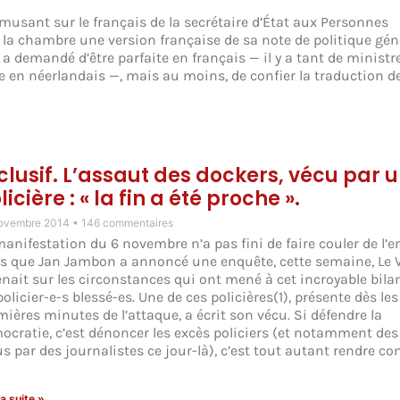
amusant sur le français de la secrétaire d’État aux Personnes
 la chambre une version française de sa note de politique gén
a demandé d’être parfaite en français — il y a tant de ministr
 en néerlandais —, mais au moins, de confier la traduction d
clusif. L’assaut des dockers, vécu par 
licière : « la fin a été proche ».
ovembre 2014
146 commentaires
manifestation du 6 novembre n’a pas fini de faire couler de l’e
rs que Jan Jambon a annoncé une enquête, cette semaine, Le V
enait sur les circonstances qui ont mené à cet incroyable bila
policier-e-s blessé-es. Une de ces policières(1), présente dès les
mières minutes de l’attaque, a écrit son vécu. Si défendre la
ocratie, c’est dénoncer les excès policiers (et notamment de
us par des journalistes ce jour-là), c’est tout autant rendre c
la suite »