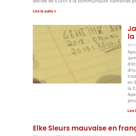
décidé de s’unir à la communauté flamande pou
Lire la suite »
Ja
la
26 n
Apa
Jam
d’é
div
tra
en 
la 
Apa
pour
Lire 
Elke Sleurs mauvaise en frança