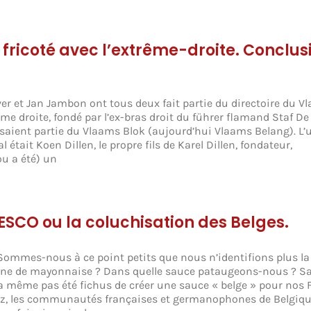
fricoté avec l’extrême-droite. Conclus
ever et Jan Jambon ont tous deux fait partie du directoire du V
me droite, fondé par l’ex-bras droit du führer flamand Staf De
saient partie du Vlaams Blok (aujourd’hui Vlaams Belang). L’
tait Koen Dillen, le propre fils de Karel Dillen, fondateur,
u a été) un
NESCO ou la coluchisation des Belges.
 Sommes-nous à ce point petits que nous n’identifions plus la
agne de mayonnaise ? Dans quelle sauce pataugeons-nous ? S
a même pas été fichus de créer une sauce « belge » pour nos 
 oyez, les communautés françaises et germanophones de Belgiq