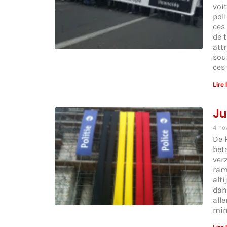
voi
pol
ces
de 
attr
sou
ces
Lire 
Ju
4 no
De 
bet
ver
ram
alt
dan
all
min