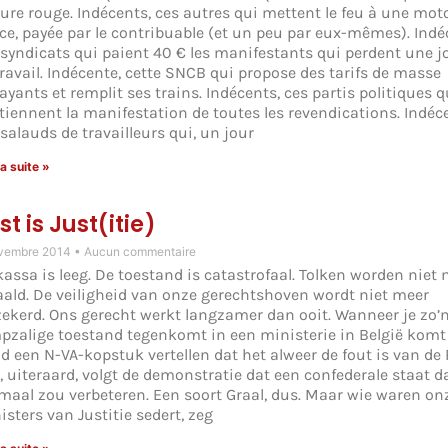
ture rouge. Indécents, ces autres qui mettent le feu à une moto
ice, payée par le contribuable (et un peu par eux-mêmes). Indé
 syndicats qui paient 40 € les manifestants qui perdent une 
travail. Indécente, cette SNCB qui propose des tarifs de masse
ayants et remplit ses trains. Indécents, ces partis politiques q
tiennent la manifestation de toutes les revendications. Indéc
 salauds de travailleurs qui, un jour
la suite »
st is Just(itie)
vembre 2014
Aucun commentaire
kassa is leeg. De toestand is catastrofaal. Tolken worden niet
aald. De veiligheid van onze gerechtshoven wordt niet meer
zekerd. Ons gerecht werkt langzamer dan ooit. Wanneer je zo’
pzalige toestand tegenkomt in een ministerie in België komt 
ijd een N-VA-kopstuk vertellen dat het alweer de fout is van de 
, uiteraard, volgt de demonstratie dat een confederale staat d
emaal zou verbeteren. Een soort Graal, dus. Maar wie waren on
isters van Justitie sedert, zeg