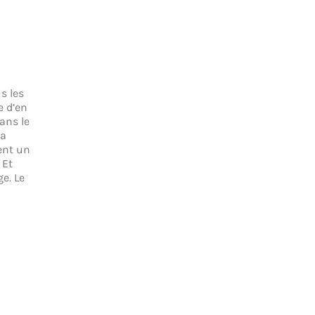
s les
e d’en
ans le
la
ent un
 Et
ge. Le