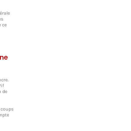
érale
es
e ce
une
ncre.
if
n de
s coups
ompte