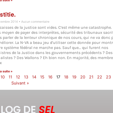
la suite »
stitie.
vembre 2014
Aucun commentaire
 caisses de la justice sont vides. C’est même une catastrophe.
s moyen de payer des interprètes, sécurité des tribunaux sacrif
s parler de la lenteur chronique de nos cours, qui ne va donc 
méliorer. La N-VA a beau jeu d’utiliser cette donnée pour mont
re système fédéral ne marche pas. Sauf que… qui furent nos
istres de la Justice dans les gouvernements précédents ? Des
ialistes ? Des Wallons ? Eh bien non. En majorité, des membre
x
la suite »
10
11
12
13
14
15
16
17
18
19
20
21
22
23
Suivant »
BLOG DE
SEL