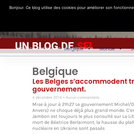
Bonjour. Ce blog utilise des cookies pour améliorer son fonctionn
UN BLOG DE
SEL
Je pense, donc je ne suis personne
Belgique
Monde
S
Belgique
Les Belges s’accommodent trè
gouvernement.
4 décembre 2014
Aucun commentaire
Mise à jour à 21h27 Le gouvernement Michel/De
Anvers) ne choque déjà plus grand monde. C’est s
Jambon est toujours le plus consulté sur La Li
mort de Béatrice Berlaimont, la hausse du plafo
nucléaire en Ukraine sont passés