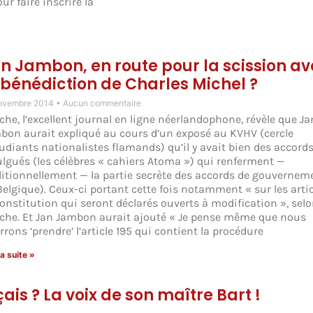
r faire inscrire la
n Jambon, en route pour la scission a
 bénédiction de Charles Michel ?
ovembre 2014
Aucun commentaire
che, l’excellent journal en ligne néerlandophone, révèle que Ja
bon aurait expliqué au cours d’un exposé au KVHV (cercle
tudiants nationalistes flamands) qu’il y avait bien des accord
ulgués (les célèbres « cahiers Atoma ») qui renferment —
ditionnellement — la partie secrète des accords de gouvernem
Belgique). Ceux-ci portant cette fois notamment « sur les artic
Constitution qui seront déclarés ouverts à modification », sel
che. Et Jan Jambon aurait ajouté « Je pense même que nous
rons ‘prendre’ l’article 195 qui contient la procédure
la suite »
is ? La voix de son maître Bart !