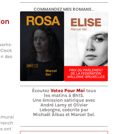
COMMANDEZ MES ROMANS…
ion
laams-
 Cleck
un des
Écoutez
Votez Pour Moi
tous
les matins à 8h15.
Une émission satirique avec
André Lamy et Olivier
Leborgne, coécrite par
Michaël Albas et Marcel Sel.
amurai
French
ue ont