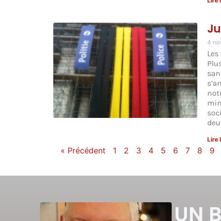
Lire 
Ju
4 no
Les
Plu
san
s’a
not
min
soc
deu
Lire 
« Précédent
1
2
3
4
5
6
7
8
9
UN 