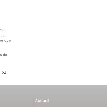
iée,
pas
rer que
s de
24
Accueil