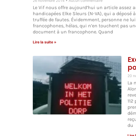
26 novembre 2014
Aucun commentaire
Le Vif nous offre aujourd’hui un article assez 
handicapées Elke Sleurs (N-VA), qui a déposé à
truffée de fautes. Évidemment, personne ne lui 
francophones, hélas, qui n’en touchent pas une
document à un francophone. Quand
Lire la suite »
Ex
po
20 n
La 
Alo
rev
112 
pre
dém
reç
du
Lire 