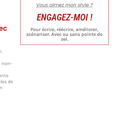
Vous aimez mon style ?
ENGAGEZ-MOI !
vec
Pour écrire, réécrire, améliorer,
scénariser. Avec ou sans pointe de
sel.
n
s non-
ents
les de
on