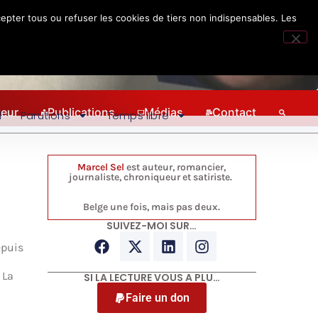
epter tous ou refuser les cookies de tiers non indispensables. Les
teur
Publications
Médias
Contact
l
Parutions
Temps libre
Marcel Sel
est auteur, romancier,
journaliste, chroniqueur et satiriste.
Belge une fois, mais pas deux.
SUIVEZ-MOI SUR…
epuis
 La
SI LA LECTURE VOUS A PLU…
Faire un don