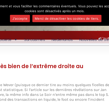
ement et vous faciliter les commentaires éventuels. Vous pouvez les acc
cookies sont désactivés après un mois.
J'accepte
Merci de désactiver les cookies de tiers.
L'au
ociété
Sarcasmes
Nederlands
Nouvelles de Se
s bien de l’extrême droite au
 Wever (puisque ce dernier tire au moins quelques ficelles d
tatistique. Si l’article sur les dernières révélations sur Jan
bre, la même info dans Le Soir n’entre même pas dans le top 5.
nd des transactions en liquide, le foot ou encore l’incident