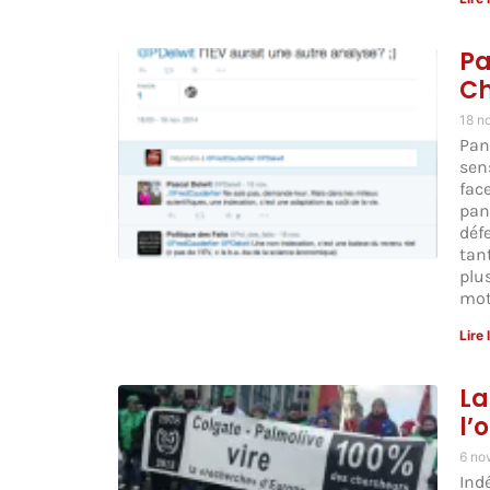
Pa
Ch
18 n
Pan
sen
fac
pan
déf
tan
plus
mot
Lire 
La
l’
6 no
Ind