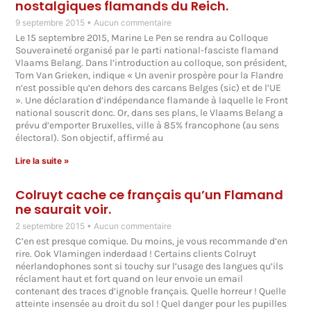
nostalgiques flamands du Reich.
9 septembre 2015
Aucun commentaire
Le 15 septembre 2015, Marine Le Pen se rendra au Colloque
Souveraineté organisé par le parti national-fasciste flamand
Vlaams Belang. Dans l’introduction au colloque, son président,
Tom Van Grieken, indique « Un avenir prospère pour la Flandre
n’est possible qu’en dehors des carcans Belges (sic) et de l’UE
». Une déclaration d’indépendance flamande à laquelle le Front
national souscrit donc. Or, dans ses plans, le Vlaams Belang a
prévu d’emporter Bruxelles, ville à 85% francophone (au sens
électoral). Son objectif, affirmé au
Lire la suite »
Colruyt cache ce français qu’un Flamand
ne saurait voir.
2 septembre 2015
Aucun commentaire
C’en est presque comique. Du moins, je vous recommande d’en
rire. Ook Vlamingen inderdaad ! Certains clients Colruyt
néerlandophones sont si touchy sur l’usage des langues qu’ils
réclament haut et fort quand on leur envoie un email
contenant des traces d’ignoble français. Quelle horreur ! Quelle
atteinte insensée au droit du sol ! Quel danger pour les pupilles