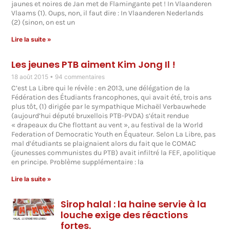
jaunes et noires de Jan met de Flamingante pet ! In Vlaanderen
Vlaams (1). Oups, non, il faut dire : In Vlaanderen Nederlands
(2) (sinon, on est un
Lire la suite »
Les jeunes PTB aiment Kim Jong Il !
18 août 2015
94 commentaires
C’est La Libre qui le révèle : en 2013, une délégation de la
Fédération des Étudiants francophones, qui avait été, trois ans
plus tôt, (1) dirigée par le sympathique Michaël Verbauwhede
(aujourd’hui député bruxellois PTB-PVDA) s’était rendue
« drapeaux du Che flottant au vent », au festival de la World
Federation of Democratic Youth en Équateur. Selon La Libre, pas
mal d’étudiants se plaignaient alors du fait que le COMAC
(jeunesses communistes du PTB) avait infiltré la FEF, apolitique
en principe. Problème supplémentaire : la
Lire la suite »
Sirop halal : la haine servie à la
louche exige des réactions
fortes.