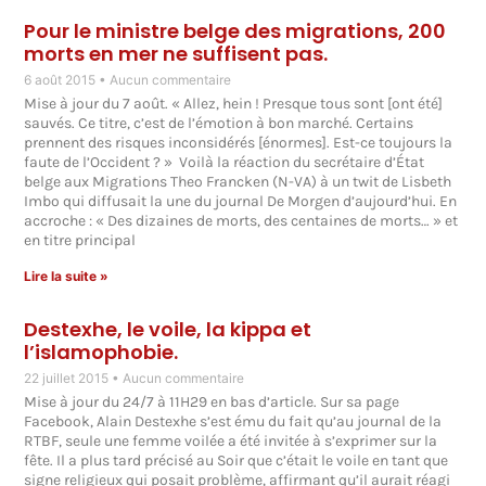
Pour le ministre belge des migrations, 200
morts en mer ne suffisent pas.
6 août 2015
Aucun commentaire
Mise à jour du 7 août. « Allez, hein ! Presque tous sont [ont été]
sauvés. Ce titre, c’est de l’émotion à bon marché. Certains
prennent des risques inconsidérés [énormes]. Est-ce toujours la
faute de l’Occident ? » Voilà la réaction du secrétaire d’État
belge aux Migrations Theo Francken (N-VA) à un twit de Lisbeth
Imbo qui diffusait la une du journal De Morgen d’aujourd’hui. En
accroche : « Des dizaines de morts, des centaines de morts… » et
en titre principal
Lire la suite »
Destexhe, le voile, la kippa et
l’islamophobie.
22 juillet 2015
Aucun commentaire
Mise à jour du 24/7 à 11H29 en bas d’article. Sur sa page
Facebook, Alain Destexhe s’est ému du fait qu’au journal de la
RTBF, seule une femme voilée a été invitée à s’exprimer sur la
fête. Il a plus tard précisé au Soir que c’était le voile en tant que
signe religieux qui posait problème, affirmant qu’il aurait réagi