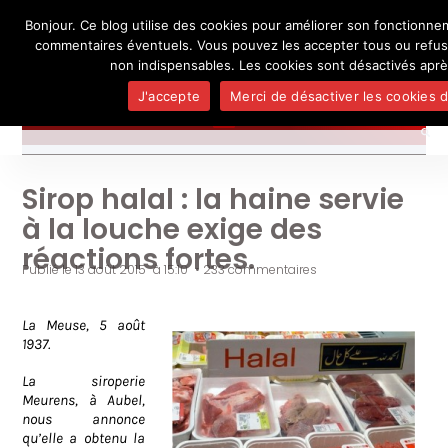
Bonjour. Ce blog utilise des cookies pour améliorer son fonctionneme
L'auteur
UN BLOG DE
SEL
commentaires éventuels. Vous pouvez les accepter tous ou refuse
Je pense, donc je ne suis personne
Publicatio
non indispensables. Les cookies sont désactivés aprè
Médias
J'accepte
Merci de désactiver les cookies d
Contact
Sirop halal : la haine servie
à la louche exige des
réactions fortes.
Publié le
13 août 2015
à
15:10
•
233 commentaires
La Meuse, 5 août
1937.
La siroperie
Meurens, à Aubel,
nous annonce
qu’elle a obtenu la