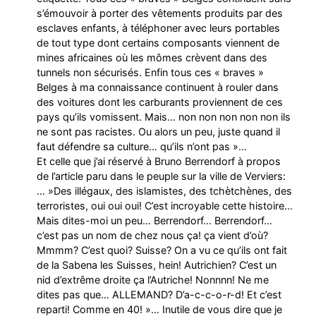
s’émouvoir à porter des vêtements produits par des
esclaves enfants, à téléphoner avec leurs portables
de tout type dont certains composants viennent de
mines africaines où les mômes crèvent dans des
tunnels non sécurisés. Enfin tous ces « braves »
Belges à ma connaissance continuent à rouler dans
des voitures dont les carburants proviennent de ces
pays qu’ils vomissent. Mais… non non non non non ils
ne sont pas racistes. Ou alors un peu, juste quand il
faut défendre sa culture… qu’ils n’ont pas »…
Et celle que j’ai réservé à Bruno Berrendorf à propos
de l’article paru dans le peuple sur la ville de Verviers:
… »Des illégaux, des islamistes, des tchètchènes, des
terroristes, oui oui oui! C’est incroyable cette histoire…
Mais dites-moi un peu… Berrendorf… Berrendorf…
c’est pas un nom de chez nous ça! ça vient d’où?
Mmmm? C’est quoi? Suisse? On a vu ce qu’ils ont fait
de la Sabena les Suisses, hein! Autrichien? C’est un
nid d’extrême droite ça l’Autriche! Nonnnn! Ne me
dites pas que… ALLEMAND? D’a-c-c-o-r-d! Et c’est
reparti! Comme en 40! »… Inutile de vous dire que je