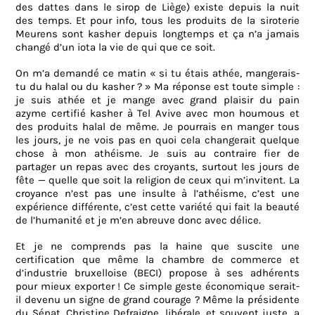
des dattes dans le sirop de Liège) existe depuis la nuit
des temps. Et pour info, tous les produits de la siroterie
Meurens sont kasher depuis longtemps et ça n’a jamais
changé d’un iota la vie de qui que ce soit.
On m’a demandé ce matin « si tu étais athée, mangerais-
tu du halal ou du kasher ? » Ma réponse est toute simple :
je suis athée et je mange avec grand plaisir du pain
azyme certifié kasher à Tel Avive avec mon houmous et
des produits halal de même. Je pourrais en manger tous
les jours, je ne vois pas en quoi cela changerait quelque
chose à mon athéisme. Je suis au contraire fier de
partager un repas avec des croyants, surtout les jours de
fête — quelle que soit la religion de ceux qui m’invitent. La
croyance n’est pas une insulte à l’athéisme, c’est une
expérience différente, c’est cette variété qui fait la beauté
de l’humanité et je m’en abreuve donc avec délice.
Et je ne comprends pas la haine que suscite une
certification que même la chambre de commerce et
d’industrie bruxelloise (BECI) propose à ses adhérents
pour mieux exporter ! Ce simple geste économique serait-
il devenu un signe de grand courage ? Même la présidente
du Sénat, Christine Defraigne, libérale, et souvent juste, a