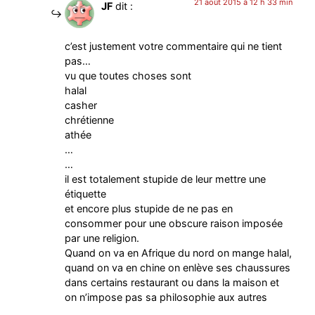
21 août 2015 à 12 h 33 min
JF
dit :
c’est justement votre commentaire qui ne tient
pas…
vu que toutes choses sont
halal
casher
chrétienne
athée
…
…
il est totalement stupide de leur mettre une
étiquette
et encore plus stupide de ne pas en
consommer pour une obscure raison imposée
par une religion.
Quand on va en Afrique du nord on mange halal,
quand on va en chine on enlève ses chaussures
dans certains restaurant ou dans la maison et
on n’impose pas sa philosophie aux autres