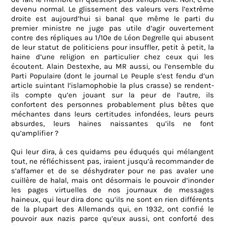
devenu normal. Le glissement des valeurs vers l’extrême
droite est aujourd’hui si banal que même le parti du
premier ministre ne juge pas utile d’agir ouvertement
contre des répliques au 1/10e de Léon Degrelle qui abusent
de leur statut de politiciens pour insuffler, petit à petit, la
haine d’une religion en particulier chez ceux qui les
écoutent. Alain Destexhe, au MR aussi, ou l’ensemble du
Parti Populaire (dont le journal Le Peuple s’est fendu d’un
article suintant l’islamophobie la plus crasse) se rendent-
ils compte qu’en jouant sur la peur de l’autre, ils
confortent des personnes probablement plus bêtes que
méchantes dans leurs certitudes infondées, leurs peurs
absurdes, leurs haines naissantes qu’ils ne font
qu’amplifier ?
Qui leur dira, à ces quidams peu éduqués qui mélangent
tout, ne réfléchissent pas, iraient jusqu’à recommander de
s’affamer et de se déshydrater pour ne pas avaler une
cuillère de halal, mais ont désormais le pouvoir d’inonder
les pages virtuelles de nos journaux de messages
haineux, qui leur dira donc qu’ils ne sont en rien différents
de la plupart des Allemands qui, en 1932, ont confié le
pouvoir aux nazis parce qu’eux aussi, ont conforté des