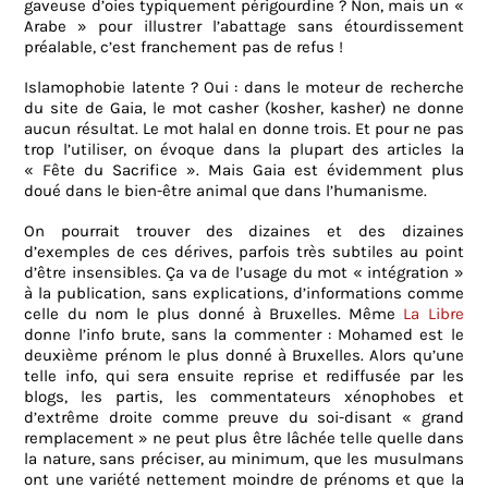
gaveuse d’oies typiquement périgourdine ? Non, mais un «
Arabe » pour illustrer l’abattage sans étourdissement
préalable, c’est franchement pas de refus !
Islamophobie latente ? Oui : dans le moteur de recherche
du site de Gaia, le mot casher (kosher, kasher) ne donne
aucun résultat. Le mot halal en donne trois. Et pour ne pas
trop l’utiliser, on évoque dans la plupart des articles la
« Fête du Sacrifice ». Mais Gaia est évidemment plus
doué dans le bien-être animal que dans l’humanisme.
On pourrait trouver des dizaines et des dizaines
d’exemples de ces dérives, parfois très subtiles au point
d’être insensibles. Ça va de l’usage du mot « intégration »
à la publication, sans explications, d’informations comme
celle du nom le plus donné à Bruxelles. Même
La Libre
donne l’info brute, sans la commenter : Mohamed est le
deuxième prénom le plus donné à Bruxelles. Alors qu’une
telle info, qui sera ensuite reprise et rediffusée par les
blogs, les partis, les commentateurs xénophobes et
d’extrême droite comme preuve du soi-disant « grand
remplacement » ne peut plus être lâchée telle quelle dans
la nature, sans préciser, au minimum, que les musulmans
ont une variété nettement moindre de prénoms et que la