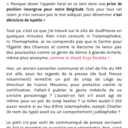
« Pourquoi devoir l’appeler halal on ce sent dans une
prise de
position incongrue pour notre Belgitude
. flute pour tous cet
islam je n’en connais pas le mot adéquat pour dénommer
c’est
décisions de lopette
»
Tout ça, c’est ce que j’ai trouvé sur le site de SudPresse en
quelques minutes. Rien n’est censuré, ni l’islamophobie,
ni l’homophobie. Je ne comprends pas que le Centre pour
l’Égalité des Chances et contre le Racisme ne lance pas
des poursuites contre ce genre de dérive à grande échelle,
même plus anonyme,
comme le disait Anja Reshke !
Hier, un ancien conseiller communal et chef de file du MR
est allé, sous les regards de la presse (de Sud Presse
notamment) remettre un pot de sirop de Liège au
directeur de l’usine Meurens, pour protester contre la
certification. Fallait-il publier le geste imbécile de ce
sinistre personnage ? L’aurait-on fait s’il avait agi de
même pour un pot de sirop kasher ? Le billet aurait-il été
aussi neutre si au lieu d’être islamophobe, Joseph Charlier
(le nom du type) avait eu un comportement judéophobe ?
Le parti n’a pas sorti de communiqué de presse excluant
de fait le membre en question pour xénophobie. Non, c’est