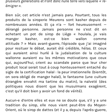
plusieurs générations et n’ont donc nulle terre vers laquelle « ré-
émigrer ».
Bien sûr, cet article n’est jamais paru. Pourtant, tous les
produits de la siroperie Meurens sont kasher depuis de
nombreuses années. Et ça n’a — fort heureusement —
dérangé personne. Jamais personne ne s’est dit en
achetant un pot de sirop de Liège « houlala, je vais
manger kasher, est-ce bien wallon comme
attitude ? » Mais avant-guerre, l’épisode que j’ai imaginé
pour resituer le débat, aurait été crédible, hélas. Et ceux
qui auraient ainsi hurlé à la judaïsation de la culture
wallonne auraient eu les mêmes motivations que ceux
qui, aujourd’hui, crient au scandale parce que leur cher
produit local serait tout à coup honteusement entaché du
sigle de la certification halal : la peur irrationnelle (bientôt,
on sera obligé de manger halal), le fantasme (une culture
étrangère envahit ma tartine du matin), la naïveté (des
politiques nous disent que les musulmans exagèrent,
c’est qu’il doit bien y avoir un fond de vérité).
Aucun-e d’entre elles et eux ne se doute que, s’il y a une
tradition du sirop, elle nous vient peut-être du Moyen-
Orient, où le sirop de dattes (et il y a, depuis l’après-guerre,