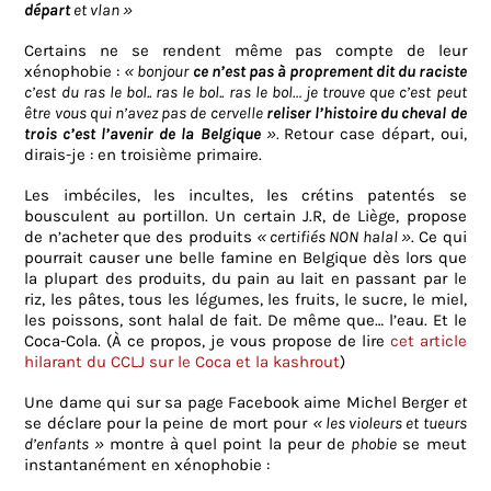
départ
et vlan »
Certains ne se rendent même pas compte de leur
xénophobie :
«
bonjour
ce n’est pas à proprement dit du raciste
c’est du ras le bol.. ras le bol.. ras le bol… je trouve que c’est peut
être vous qui n’avez pas de cervelle
reliser l’histoire du cheval de
trois c’est l’avenir de la Belgique
».
Retour case départ, oui,
dirais-je : en troisième primaire.
Les imbéciles, les incultes, les crétins patentés se
bousculent au portillon. Un certain J.R, de Liège, propose
de n’acheter que des produits
« certifiés NON halal »
. Ce qui
pourrait causer une belle famine en Belgique dès lors que
la plupart des produits, du pain au lait en passant par le
riz, les pâtes, tous les légumes, les fruits, le sucre, le miel,
les poissons, sont halal de fait. De même que… l’eau. Et le
Coca-Cola. (À ce propos, je vous propose de lire
cet article
hilarant du CCLJ sur le Coca et la kashrout
)
Une dame qui sur sa page Facebook aime Michel Berger
et
se déclare pour la peine de mort pour
« les violeurs et tueurs
d’enfants »
montre à quel point la peur de
phobie
se meut
instantanément en xénophobie :