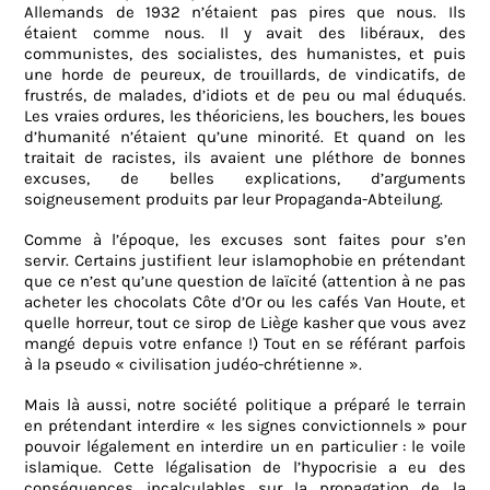
Allemands de 1932 n’étaient pas pires que nous. Ils
étaient comme nous. Il y avait des libéraux, des
communistes, des socialistes, des humanistes, et puis
une horde de peureux, de trouillards, de vindicatifs, de
frustrés, de malades, d’idiots et de peu ou mal éduqués.
Les vraies ordures, les théoriciens, les bouchers, les boues
d’humanité n’étaient qu’une minorité. Et quand on les
traitait de racistes, ils avaient une pléthore de bonnes
excuses, de belles explications, d’arguments
soigneusement produits par leur Propaganda-Abteilung.
Comme à l’époque, les excuses sont faites pour s’en
servir. Certains justifient leur islamophobie en prétendant
que ce n’est qu’une question de laïcité (attention à ne pas
acheter les chocolats Côte d’Or ou les cafés Van Houte, et
quelle horreur, tout ce sirop de Liège kasher que vous avez
mangé depuis votre enfance !) Tout en se référant parfois
à la pseudo « civilisation judéo-chrétienne ».
Mais là aussi, notre société politique a préparé le terrain
en prétendant interdire « les signes convictionnels » pour
pouvoir légalement en interdire un en particulier : le voile
islamique. Cette légalisation de l’hypocrisie a eu des
conséquences incalculables sur la propagation de la