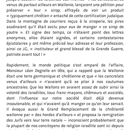
venus de partout ailleurs en Wallonie, lançaient une pétition pour
préserver « leur » sirop, effrayés de voir un produit
« typiquement chrétien » entaché de cette certification judaïque.
Dans la montagne de courriers reçus à la siroperie, les pires
assénaient qu’il était exclu pour eux de manger « ce sirop de
youtre ». Et signe des temps, ce n’étaient point des lettres
anonymes, elles étaient signées, et certains contestataires
épistolaires y ont même précisé leur adresse et leur profession,
ainsi ce J.C., « instituteur et grand blessé de la Grande Guerre,
patriote avant tout ! »
Rapidement, le monde politique s’est emparé de l’affaire,
Monsieur Léon Degrelle en tête, qui a rappelé que la Wallonie
était une terre germanique et chrétienne et que « les cancrelats
venus d’ailleurs » n’avaient qu’à se plier à nos coutumes
ancestrales. Que les Wallons en avaient assez de subir ainsi la
volonté des Israélites, tous franc-maçons, chômeurs et assistés,
dont l’influence sur notre société était déjà devenue
insoutenable, et qui n’avaient qu’à manger ce qu’on leur servait.
Il évoqua aussi le Grand Remplacement de la chrétienté
wallonne par « des hordes d’ailleurs » et proposa la remigration
des Juifs vers leur terre natale — inconscient probablement que
la plupart de nos concitoyens de religion israélite sont ici depuis