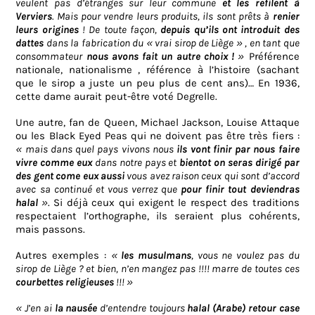
veulent pas d’étranges sur leur commune
et les refilent à
Verviers
. Mais pour vendre leurs produits, ils sont prêts à
renier
leurs origines
! De toute façon,
depuis qu’ils ont introduit des
dattes
dans la fabrication du « vrai sirop de Liège » , en tant que
consommateur
nous avons fait un autre choix !
»
Préférence
nationale, nationalisme , référence à l’histoire (sachant
que le sirop a juste un peu plus de cent ans)… En 1936,
cette dame aurait peut-être voté Degrelle.
Une autre, fan de Queen, Michael Jackson, Louise Attaque
ou les Black Eyed Peas qui ne doivent pas être très fiers :
« mais dans quel pays vivons nous
ils vont finir par nous faire
vivre comme eux
dans notre pays et
bientot on seras dirigé par
des gent come eux aussi
vous avez raison ceux qui sont d’accord
avec sa continué et vous verrez que
pour finir tout deviendras
halal
»
. Si déjà ceux qui exigent le respect des traditions
respectaient l’orthographe, ils seraient plus cohérents,
mais passons.
Autres exemples :
«
les musulmans
, vous ne voulez pas du
sirop de Liège ? et bien, n’en mangez pas !!!!
marre de toutes ces
courbettes religieuses
!!! »
« J’en ai
la nausée
d’entendre toujours
halal (Arabe)
retour case