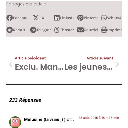
Partagez cet article
Facebook
X
LinkedIn
Pinterest
WhatsApp
Reddit
Telegram
Threads
Courriel
Imprimer
Article précédent
Article suivant
Exclu. Manifiesta : le PTB invite Médine, quenelliste assumé — MAJ
Les jeunes PTB aiment Kim Jong Il !
233 Réponses
13 août 2015 à 15 h 35 min
Mélusine (la vraie ;) )
dit :