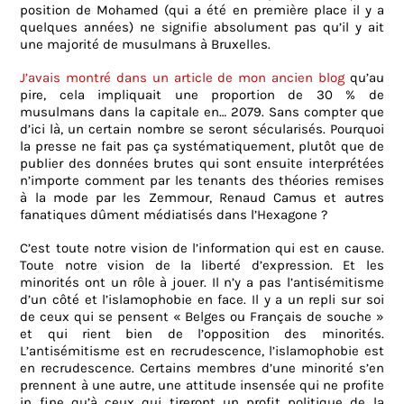
position de Mohamed (qui a été en première place il y a
quelques années) ne signifie absolument pas qu’il y ait
une majorité de musulmans à Bruxelles.
J’avais montré dans un article de mon ancien blog
qu’au
pire, cela impliquait une proportion de 30 % de
musulmans dans la capitale en… 2079. Sans compter que
d’ici là, un certain nombre se seront sécularisés. Pourquoi
la presse ne fait pas ça systématiquement, plutôt que de
publier des données brutes qui sont ensuite interprétées
n’importe comment par les tenants des théories remises
à la mode par les Zemmour, Renaud Camus et autres
fanatiques dûment médiatisés dans l’Hexagone ?
C’est toute notre vision de l’information qui est en cause.
Toute notre vision de la liberté d’expression. Et les
minorités ont un rôle à jouer. Il n’y a pas l’antisémitisme
d’un côté et l’islamophobie en face. Il y a un repli sur soi
de ceux qui se pensent « Belges ou Français de souche »
et qui rient bien de l’opposition des minorités.
L’antisémitisme est en recrudescence, l’islamophobie est
en recrudescence. Certains membres d’une minorité s’en
prennent à une autre, une attitude insensée qui ne profite
in fine qu’à ceux qui tireront un profit politique de la