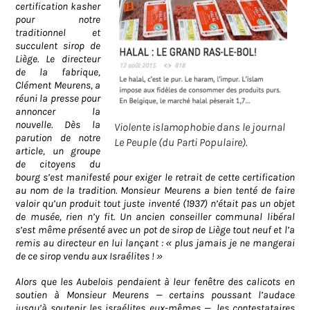
certification kasher
pour notre
traditionnel et
succulent sirop de
Liège. Le directeur
de la fabrique,
Clément Meurens, a
réuni la presse pour
annoncer la
nouvelle. Dès la
Violente islamophobie dans le journal
parution de notre
Le Peuple (du Parti Populaire).
article, un groupe
de citoyens du
bourg s’est manifesté pour exiger le retrait de cette certification
au nom de la tradition. Monsieur Meurens a bien tenté de faire
valoir qu’un produit tout juste inventé (1937) n’était pas un objet
de musée, rien n’y fit. Un ancien conseiller communal libéral
s’est même présenté avec un pot de sirop de Liège tout neuf et l’a
remis au directeur en lui lançant : « plus jamais je ne mangerai
de ce sirop vendu aux Israélites ! »
Alors que les Aubelois pendaient à leur fenêtre des calicots en
soutien à Monsieur Meurens — certains poussant l’audace
jusqu’à soutenir les israélites eux-mêmes —, les contestataires