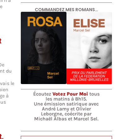
l n’a
de
COMMANDEZ MES ROMANS…
t
De
ent du
vais le
bien
Écoutez
Votez Pour Moi
tous
ge à
les matins à 8h15.
lus
Une émission satirique avec
André Lamy et Olivier
Leborgne, coécrite par
Michaël Albas et Marcel Sel.
,