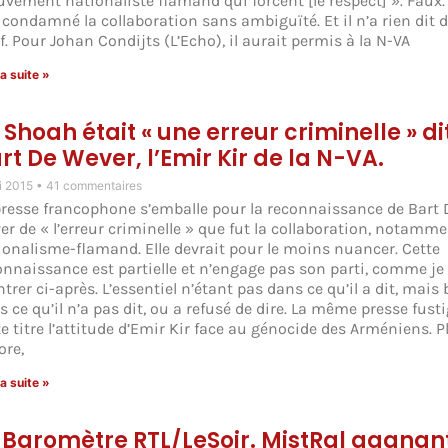
vement nationaliste flamand qui forcent [le respect] ». Faux. I
 condamné la collaboration sans ambiguïté. Et il n’a rien dit 
f. Pour Johan Condijts (L’Echo), il aurait permis à la N-VA
la suite »
 Shoah était « une erreur criminelle » di
rt De Wever, l’Emir Kir de la N-VA.
i 2015
41 commentaires
presse francophone s’emballe pour la reconnaissance de Bart 
er de « l’erreur criminelle » que fut la collaboration, notamm
ionalisme-flamand. Elle devrait pour le moins nuancer. Cette
onnaissance est partielle et n’engage pas son parti, comme je 
rer ci-après. L’essentiel n’étant pas dans ce qu’il a dit, mais 
 ce qu’il n’a pas dit, ou a refusé de dire. La même presse fusti
te titre l’attitude d’Emir Kir face au génocide des Arméniens. P
ore,
la suite »
 Baromètre RTL/LeSoir. MistRal gagnant