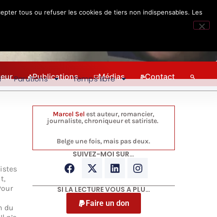
epter tous ou refuser les cookies de tiers non indispensables. Les
teur
Publications
Médias
Contact
l
Parutions
Temps libre
Marcel Sel
est auteur, romancier,
journaliste, chroniqueur et satiriste.
Belge une fois, mais pas deux.
SUIVEZ-MOI SUR…
listes
t,
Pour
SI LA LECTURE VOUS A PLU…
Faire un don
n du