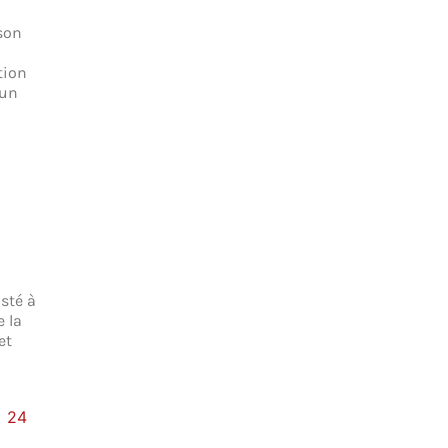
son
tion
 un
sté à
 la
et
24