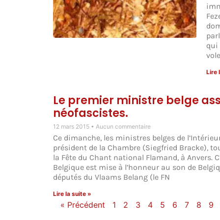
imm
Fez
dom
par
qui
vole
Lire 
Le premier ministre belge as
néofascistes.
12 mars 2015
Aucun commentaire
Ce dimanche, les ministres belges de l’Intérie
président de la Chambre (Siegfried Bracke), to
la Fête du Chant national Flamand, à Anvers. C’
Belgique est mise à l’honneur au son de Belgiq
députés du Vlaams Belang (le FN
Lire la suite »
« Précédent
1
2
3
4
5
6
7
8
9