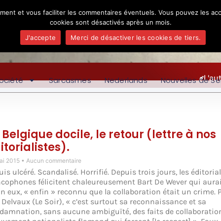
ement et vous faciliter les commentaires éventuels. Vous pouvez les acc
cookies sont désactivés après un mois.
J'accepte
Merci de désactiver les cookies de tiers.
L'au
ociété
Sarcasmes
Nederlands
Nouvelles de Se
 Belgique docile, le retour (lettre à nos
itorialistes).
ai 2015
Aucun commentaire
uis ulcéré. Scandalisé. Horrifié. Depuis trois jours, les éditoria
ncophones félicitent chaleureusement Bart De Wever qui aurai
on eux, « enfin » reconnu que la collaboration était un crime. 
 Delvaux (Le Soir), « c’est surtout sa reconnaissance et sa
damnation, sans aucune ambiguïté, des faits de collaboratio