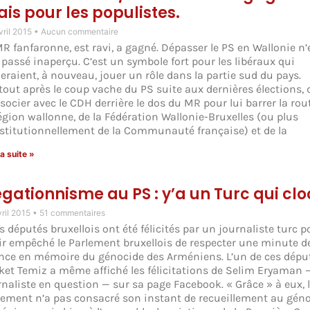
is pour les populistes.
vril 2015
Aucun commentaire
MR fanfaronne, est ravi, a gagné. Dépasser le PS en Wallonie n’
 passé inaperçu. C’est un symbole fort pour les libéraux qui
eraient, à nouveau, jouer un rôle dans la partie sud du pays.
tout après le coup vache du PS suite aux dernières élections, 
ssocier avec le CDH derrière le dos du MR pour lui barrer la rou
région wallonne, de la Fédération Wallonie-Bruxelles (ou plus
stitutionnellement de la Communauté française) et de la
la suite »
gationnisme au PS : y’a un Turc qui clo
vril 2015
51 commentaires
s députés bruxellois ont été félicités par un journaliste turc p
ir empêché le Parlement bruxellois de respecter une minute d
ence en mémoire du génocide des Arméniens. L’un de ces dépu
ket Temiz a même affiché les félicitations de Selim Eryaman —
rnaliste en question — sur sa page Facebook. « Grâce » à eux, 
lement n’a pas consacré son instant de recueillement au gén