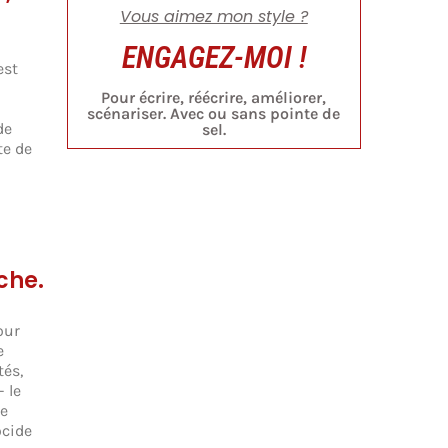
Vous aimez mon style ?
ENGAGEZ-MOI !
est
Pour écrire, réécrire, améliorer,
scénariser. Avec ou sans pointe de
de
sel.
te de
che.
our
e
tés,
 le
le
ocide