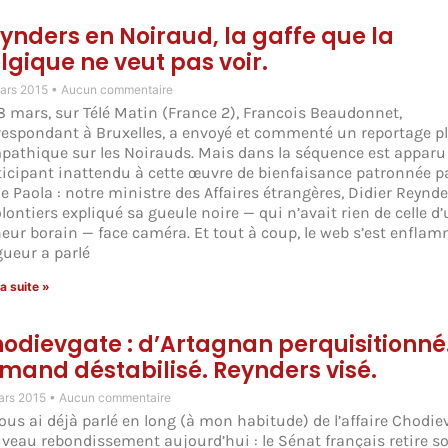
ynders en Noiraud, la gaffe que la
lgique ne veut pas voir.
ars 2015
Aucun commentaire
18 mars, sur Télé Matin (France 2), Francois Beaudonnet,
respondant à Bruxelles, a envoyé et commenté un reportage p
pathique sur les Noirauds. Mais dans la séquence est apparu
ticipant inattendu à cette œuvre de bienfaisance patronnée pa
e Paola : notre ministre des Affaires étrangères, Didier Reynde
lontiers expliqué sa gueule noire — qui n’avait rien de celle d
eur borain — face caméra. Et tout à coup, le web s’est enflam
gueur a parlé
la suite »
odievgate : d’Artagnan perquisitionné
mand déstabilisé. Reynders visé.
ars 2015
Aucun commentaire
vous ai déjà parlé en long (à mon habitude) de l’affaire Chodiev
veau rebondissement aujourd’hui : le Sénat français retire s