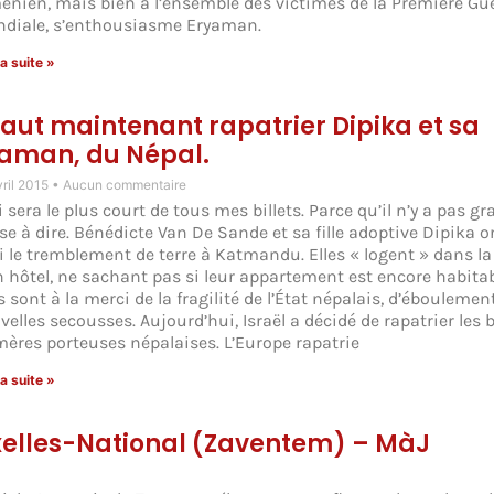
énien, mais bien à l’ensemble des victimes de la Première Gu
diale, s’enthousiasme Eryaman.
la suite »
 faut maintenant rapatrier Dipika et sa
man, du Népal.
vril 2015
Aucun commentaire
 sera le plus court de tous mes billets. Parce qu’il n’y a pas g
se à dire. Bénédicte Van De Sande et sa fille adoptive Dipika o
i le tremblement de terre à Katmandu. Elles « logent » dans la
n hôtel, ne sachant pas si leur appartement est encore habitab
s sont à la merci de la fragilité de l’État népalais, d’éboulemen
velles secousses. Aujourd’hui, Israël a décidé de rapatrier les 
mères porteuses népalaises. L’Europe rapatrie
la suite »
ruxelles-National (Zaventem) – MàJ