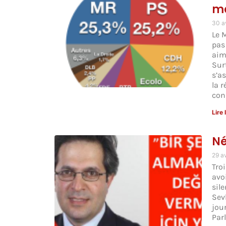
ma
30 a
Le 
pas
aim
Sur
s’a
la 
con
Lire 
Né
29 a
Troi
avo
sil
Sev
jou
Par