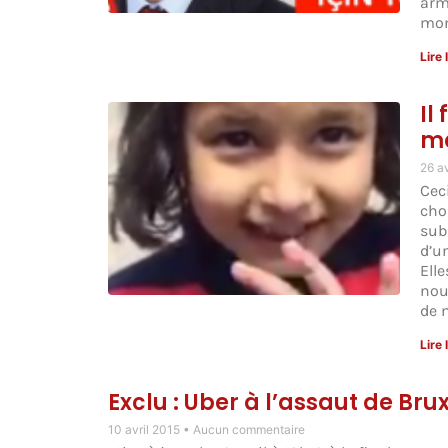
arm
mon
Lire 
Il
ma
26 a
Ceci
cho
sub
d’u
Elle
nou
de 
Lire 
Exclu : Uber à l’assaut de B
10 avril 2015
Aucun commentaire