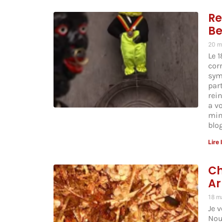
Re
Be
20 m
Le 
cor
sym
par
rein
a vo
min
blo
Lire 
Ch
Ar
18 m
Je 
Nou