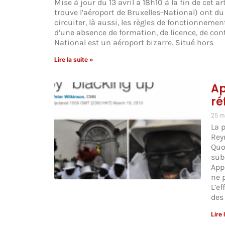
Mise à jour du 13 avril à 18h10 à la fin de cet
trouve l’aéroport de Bruxelles-National) ont d
circuiter, là aussi, les règles de fonctionnement
d’une absence de formation, de licence, de cont
National est un aéroport bizarre. Situé hors
Lire la suite »
Ap
ré
25 m
La 
Rey
Quo
sub
App
ne 
L’e
des 
Lire 