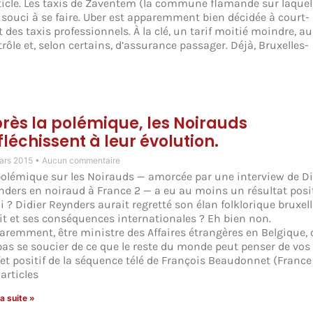
 article. Les taxis de Zaventem (la commune flamande sur laquel
u souci à se faire. Uber est apparemment bien décidée à court-
 des taxis professionnels. À la clé, un tarif moitié moindre, au
rôle et, selon certains, d’assurance passager. Déjà, Bruxelles-
rès la polémique, les Noirauds
fléchissent à leur évolution.
ars 2015
Aucun commentaire
polémique sur les Noirauds — amorcée par une interview de Di
nders en noiraud à France 2 — a eu au moins un résultat posit
i ? Didier Reynders aurait regretté son élan folklorique bruxell
it et ses conséquences internationales ? Eh bien non.
aremment, être ministre des Affaires étrangères en Belgique, c
pas se soucier de ce que le reste du monde peut penser de vos 
ffet positif de la séquence télé de François Beaudonnet (France 
articles
la suite »