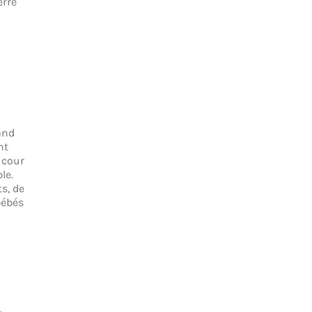
erre
rand
nt
 cour
le.
ts, de
bébés