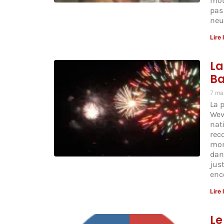
mou
pas
neu
Lire 
La
Ba
7 ma
La 
Wev
nat
rec
mont
dans
jus
enc
Lire 
Le