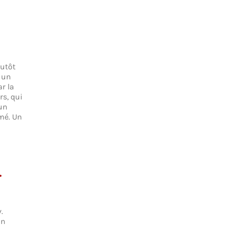
lutôt
 un
r la
rs, qui
’un
mé. Un
.
.
on