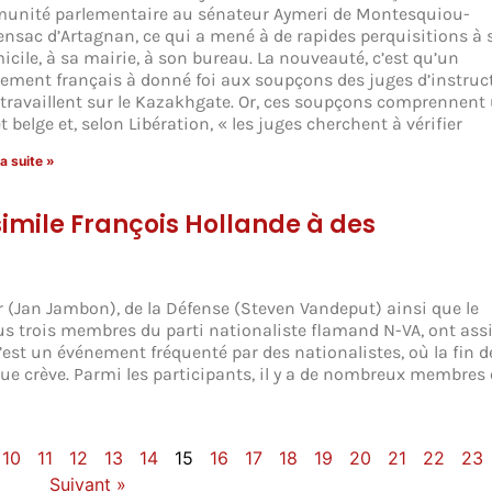
unité parlementaire au sénateur Aymeri de Montesquiou-
ensac d’Artagnan, ce qui a mené à de rapides perquisitions à 
icile, à sa mairie, à son bureau. La nouveauté, c’est qu’un
lement français à donné foi aux soupçons des juges d’instruc
 travaillent sur le Kazakhgate. Or, ces soupçons comprennent
t belge et, selon Libération, « les juges cherchent à vérifier
la suite »
simile François Hollande à des
ur (Jan Jambon), de la Défense (Steven Vandeput) ainsi que le
us trois membres du parti nationaliste flamand N-VA, ont assi
est un événement fréquenté par des nationalistes, où la fin de
ue crève. Parmi les participants, il y a de nombreux membres 
10
11
12
13
14
15
16
17
18
19
20
21
22
23
Suivant »