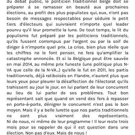
du débat public, le politicien traditionnel belge doit se
préparer à se ramasser en beauté aux prochaines
élections, au profit des plus populistes qui, eux, n’ont pas
besoin de messages respectables pour séduire le petit
tiers d’électeurs qui suivraient n’importe quel leader
pourvu qu’il leur promette la lune. De tout temps, le lit du
populisme fut préparé par les politiciens traditionnels,
qu’ils fussent corrompus par l’argent ou par la soif de
diriger à n’importe quel prix. La crise, bien plus réelle que
les chiffres ne le font penser, ne fera qu’amplifier la
catastrophe annoncée. Et si la Belgique peut être sauvée
en mai 2014, au même prix funeste (une politique plus N-
VA que celle de la N-VA…) qu’elle le fut en 2011, les partis
traditionnels, déjà ratiboisés en Flandre, n’auront plus que
leurs yeux pour pleurer la désaffection de l’électorat qu’ils
trahissent au jour le jour, en lui parlant de leur concurrent
au lieu de lui parler de ses problèmes. Tout bon
représentant sait que quand on vend des fers à repasser
en porte-à-porte, dénigrer le concurrent n’est pas le bon
moyen. Mais il y a belle lurette que nos partis traditionnels
ne sont plus vraiment des représentants.
Ni
de
nous,
ni
même
de
leur
programme
!
Il leur reste trois
mois pour se rappeler de qui il est question dans une
élection. Non pas
d’eux
.
Mais
de
nous
!