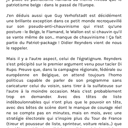
patriotisme belge : dans le passé de l’Europe.
J’en déduis aussi que Guy Verhofstadt est décidément
une brillante exception dans ce petit monde recroquevillé
sur son pseudo-anti-chauvinisme qui n’est qu’une
posture : le Belge, le Flamand, le Wallon est si chauvin qu’il
se vante même de son… manque de chauvinisme ! Ça fait
partie
du
Patriot-package
!
Didier Reynders vient de nous
le rappeler.
Mais
il
y a
l’autre
aspect,
celui
de
l’égratignure. Reynders
s’est précipité sur le premier argument venu pour tacler Di
Rupo. Preuve que, dans la campagne régionale, fédérale ou
européenne en Belgique, on attend toujours l’homo
politicus capable de parler de son programme sans
caricaturer celui du voisin, sans tirer à la sulfateuse sur
l’autre à la moindre occasion.
Mais
c’est
probablement
trop en demander. Avec des têtes de liste
indéboulonnables qui n’ont plus que le pouvoir en tête,
avec des bêtes de scène dont le manque de courage réel
ne se compte pas en minutes, mais en mois, avec une
stratégie électorale qui s’inspire plus du Tour de France
(tireur et pousseur de liste, sprinteur, voiture relais…) que