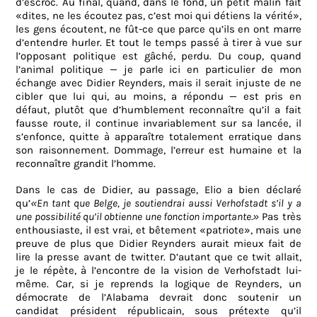
d’escroc. Au final, quand, dans le fond, un petit malin fait
«dites, ne les écoutez pas, c’est moi qui détiens la vérité»,
les gens écoutent, ne fût-ce que parce qu’ils en ont marre
d’entendre hurler. Et tout le temps passé à tirer à vue sur
l’opposant politique est gâché, perdu. Du coup, quand
l’animal politique — je parle ici en particulier de mon
échange avec Didier Reynders, mais il serait injuste de ne
cibler que lui qui, au moins, a répondu — est pris en
défaut, plutôt que d’humblement reconnaître qu’il a fait
fausse route, il continue invariablement sur sa lancée, il
s’enfonce, quitte à apparaître totalement erratique dans
son raisonnement. Dommage, l’erreur est humaine et la
reconnaître grandit l’homme.
Dans le cas de Didier, au passage, Elio a bien déclaré
qu’
«En tant que Belge, je soutiendrai aussi Verhofstadt s’il y a
une possibilité qu’il obtienne une fonction importante.»
Pas très
enthousiaste, il est vrai, et bêtement «patriote», mais une
preuve de plus que Didier Reynders aurait mieux fait de
lire la presse avant de twitter. D’autant que ce twit allait,
je le répète, à l’encontre de la vision de Verhofstadt lui-
même. Car, si je reprends la logique de Reynders, un
démocrate de l’Alabama devrait donc soutenir un
candidat président républicain, sous prétexte qu’il