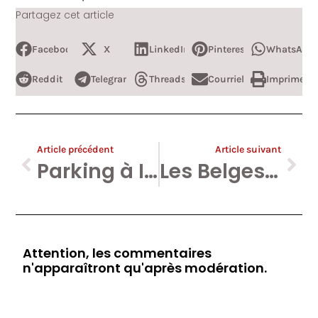
Partagez cet article
Facebook
X
LinkedIn
Pinterest
WhatsApp
Reddit
Telegram
Threads
Courriel
Imprimer
Article précédent
Article suivant
Parking à Ixelles et petites entreprises : veni, vidi, Vinci.
Les Belges victorieux aux Oscars ou Le Chauvinisme de la Frite
Attention, les commentaires
n'apparaîtront qu'après modération.