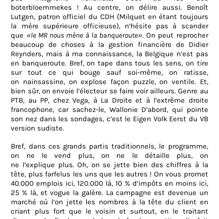
boterbloemmekes ! Au
centre
, on délire
aussi
. Benoît
Lutgen, patron officiel du CDH (Milquet en étant toujours
la mère supérieure officieuse), n’hésite pas à scander
que
«le MR nous mène à la banqueroute»
. On peut reprocher
beaucoup de choses à la gestion financière de Didier
Reynders, mais à ma connaissance, la Belgique n’est pas
en banqueroute.
Bref
, on tape
dans
tous
les
sens, on tire
sur tout
ce
qui
bouge
sauf
soi
-même, on
ratisse
,
on
nainsassine
, on
explose façon puzzle
, on
ventile
. Et,
bien sûr, on envoie l’électeur se faire voir ailleurs. Genre au
PTB, au PP, chez Vega, à La Droite et à l’extrême droite
francophone, car sachez-le, Wallonie D’abord, qui pointe
son nez dans les sondages, c’est le Eigen Volk Eerst du VB
version sudiste.
Bref
,
dans
ces
grands partis traditionnels,
le
programme
,
on ne
le
vend plus, on ne
le
détaille plus, on
ne
l’explique
plus. Oh, on se jette bien des chiffres à la
tête, plus farfelus les uns que les autres ! On vous promet
40.000 emplois ici, 120.000 là, 10 % d’impôts en moins ici,
25 % là, et vogue la galère. La campagne est devenue un
marché où l’on jette les nombres à la tête du client en
criant plus fort que le voisin et surtout, en le traitant