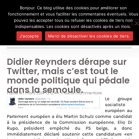
Bonjour. Ce blog utilise des cookies pour améliorer son
L'auteur
UN BLOG DE
SEL
fonctionnement et vous faciliter les commentaires éventuels. Vous
Je pense, donc je ne suis personne
Publicatio
pouvez les accepter tous ou refuser les cookies de tiers non
Médias
indispensables. Les cookies sont désactivés après un mois.
Contact
J'accepte
Merci de désactiver les cookies de tiers.
Didier Reynders dérape sur
Twitter, mais c’est tout le
monde politique qui pédale
dans la semoule.
Publié le
1 mars 2014
à
12:44
•
Aucun commentaire
Le groupe
socialiste
européen au
Parlement européen a élu Martin Schulz comme candidat
à la présidence de la Commission européenne. Elio Di
Rupo, président empêché du PS belge, a donc
immédiatement déclaré soutenir cette candidature «en