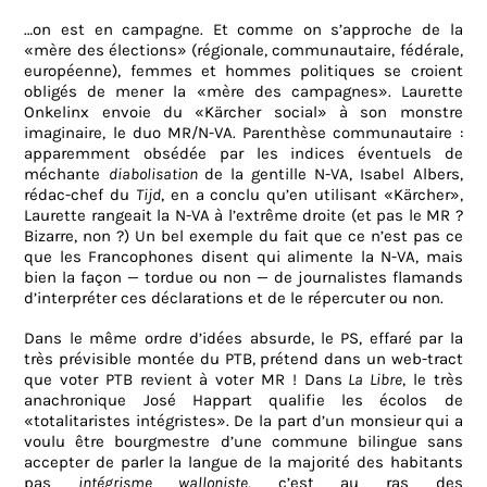
…
on
est
en
campagne
. Et comme on s’approche de la
«mère des élections» (régionale, communautaire, fédérale,
européenne), femmes et hommes politiques se croient
obligés de mener la «mère des campagnes». Laurette
Onkelinx envoie du «Kärcher social» à son monstre
imaginaire, le duo MR/N-VA. Parenthèse communautaire :
apparemment obsédée par les indices éventuels de
méchante
diabolisation
de la gentille N-VA, Isabel Albers,
rédac-chef du
Tijd
, en a conclu qu’en utilisant «Kärcher»,
Laurette rangeait la N-VA à l’extrême droite (et pas le MR ?
Bizarre, non
?
) Un bel exemple du fait que ce n’est pas ce
que les Francophones disent qui alimente la N-VA, mais
bien la façon — tordue ou non — de journalistes flamands
d’interpréter ces déclarations et de le répercuter ou non.
Dans le même ordre d’idées absurde, le PS, effaré par la
très prévisible montée du PTB, prétend dans un web-tract
que voter PTB revient à voter MR ! Dans
La Libre
, le très
anachronique José Happart qualifie les écolos de
«totalitaristes intégristes». De la part d’un monsieur qui a
voulu être bourgmestre d’une commune bilingue sans
accepter de parler la langue de la majorité des habitants
pas
intégrisme walloniste
, c’est au ras des