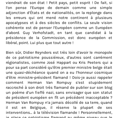
viendrait de son état ! Petit pays, petit esprit
!
De fait, si
l’on pense l’Europe de demain comme une simple
adjonction d’États et de nationalités, on la replonge dans
les erreurs qui ont mené notre continent à plusieurs
apocalypses et à des siècles de conflits. La seule vision
cohérente est de penser l’Européen comme un Européen
d’abord. Guy Verhofstadt, en tant que candidat à la
présidence de la Commission, est donc européen et
libéral, point.
Lui
plus que tout autre
!
Bien sûr, Didier Reynders est très loin d’avoir le monopole
de ce patriotisme poussiéreux, d’autres sont carrément
régionalistes, comme José Happart ou Kris Peeters qui a
pour sa part considéré qu’être premier ministre belge était
une quasi-déchéance quand on a eu l’honneur cosmique
d’être ministre-président flamand ! Dois-je aussi rappeler
comment Herman Van Rompuy s’est stupidement
raccroché à son droit très flamand de publier sur son blog
un poème d’un fieffé nazi, sans envisager que son statut
de président européen en fît un précédent inacceptable ?
Herman Van Rompuy n’a jamais décollé de sa terre, quand
il est en Belgique, il réserve la plupart de ses
interventions… à la télévision flamande ! Personnellement,
je place ce patriotisme flamand au même niveau que le