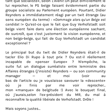
tant que socialiste», selon
L’Avenir.
On peut difficilement le
lui reprocher, le PS belge faisant évidemment partie du
groupe socialiste au Parlement européen. Pourtant, Didier
Reynders a immédiatement réagi par un twit étrange (au
sens européen du terme) :
«
Dommage alors qu’un Belge est
candidat !»
Qu’est-ce que le fait que Guy Verhofstadt soit
belge vient faire dans une élection européenne sachant,
de surcroît, que c’est justement la vision européenne, et
non belgo-belge, qui fait de Guy Verhofstadt un candidat
exceptionnel ?
Le principal but du twit de Didier Reynders était-il de
tacler Elio Di Rupo à tout prix ? Ou est-il réellement
incapable de «penser Europe» ? N’empêche, la
suite
fut
un
dialogue surréaliste
entre
le
ministre
des
Affaires étranges (j’insiste)
Reynders
—
ou
son community
manager — et
moi
(voir au
bas
de
l’article
ou
je
vous
laisse
savourer
la «descente»
où
je
finis par me
voir
reprocher…
mon
«manque»
de
belgitude
!)
Avec
le
bouquet final,
où
j’aurais,
selon
l’ex-président
du
MR,
du
mal
à
reconnaître la qualité libérale
de
Verhofstadt.
Drôle !
Mais
soyons justes…