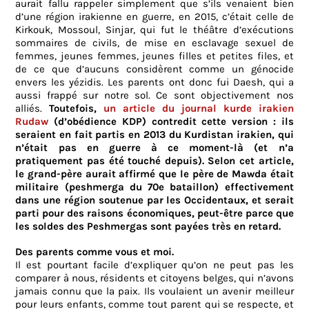
aurait fallu rappeler simplement que s’ils venaient bien
d’une région irakienne en guerre, en 2015, c’était celle de
Kirkouk, Mossoul, Sinjar, qui fut le théâtre d’exécutions
sommaires de civils, de mise en esclavage sexuel de
femmes, jeunes femmes, jeunes filles et petites files, et
de ce que d’aucuns considèrent comme un génocide
envers les yézidis. Les parents ont donc fui Daesh, qui a
aussi frappé sur notre sol. Ce sont objectivement nos
alliés.
Toutefois,
un article du journal kurde irakien
Rudaw
(d’obédience KDP) contredit cette version : ils
seraient en fait partis en 2013 du Kurdistan irakien, qui
n’était pas en guerre à ce moment-là (et n’a
pratiquement pas été touché depuis). Selon cet article,
le grand-père aurait affirmé que le père de Mawda était
militaire (peshmerga du 70e bataillon) effectivement
dans une région soutenue par les Occidentaux, et serait
parti pour des raisons économiques, peut-être parce que
les soldes des Peshmergas sont payées très en retard.
Des parents comme vous et moi.
Il est pourtant facile d’expliquer qu’on ne peut pas les
comparer à nous, résidents et citoyens belges, qui n’avons
jamais connu que la paix. Ils voulaient un avenir meilleur
pour leurs enfants, comme tout parent qui se respecte, et