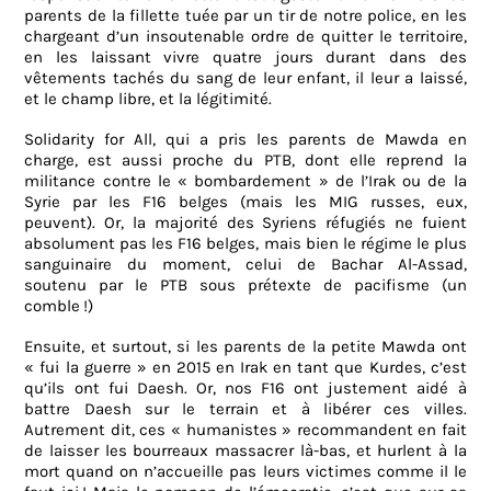
parents de la fillette tuée par un tir de notre police, en les
chargeant d’un insoutenable ordre de quitter le territoire,
en les laissant vivre quatre jours durant dans des
vêtements tachés du sang de leur enfant, il leur a laissé,
et le champ libre, et la légitimité.
Solidarity for All, qui a pris les parents de Mawda en
charge, est aussi proche du PTB, dont elle reprend la
militance contre le « bombardement » de l’Irak ou de la
Syrie par les F16 belges (mais les MIG russes, eux,
peuvent). Or, la majorité des Syriens réfugiés ne fuient
absolument pas les F16 belges, mais bien le régime le plus
sanguinaire du moment, celui de Bachar Al-Assad,
soutenu par le PTB sous prétexte de pacifisme (un
comble !)
Ensuite, et surtout, si les parents de la petite Mawda ont
« fui la guerre » en 2015 en Irak en tant que Kurdes, c’est
qu’ils ont fui Daesh. Or, nos F16 ont justement aidé à
battre Daesh sur le terrain et à libérer ces villes.
Autrement dit, ces « humanistes » recommandent en fait
de laisser les bourreaux massacrer là-bas, et hurlent à la
mort quand on n’accueille pas leurs victimes comme il le