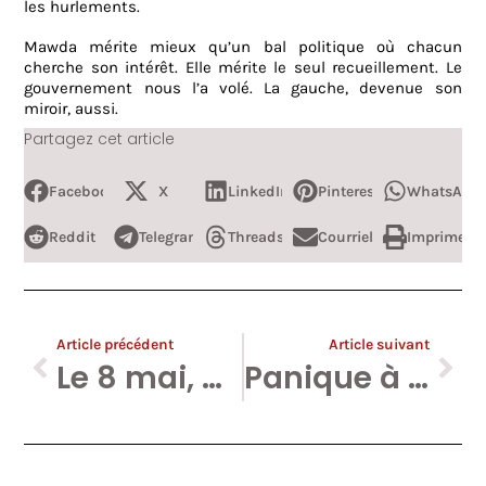
les hurlements.
Mawda mérite mieux qu’un bal politique où chacun
cherche son intérêt. Elle mérite le seul recueillement. Le
gouvernement nous l’a volé. La gauche, devenue son
miroir, aussi.
Partagez cet article
Facebook
X
LinkedIn
Pinterest
WhatsApp
Reddit
Telegram
Threads
Courriel
Imprimer
Article précédent
Article suivant
Le 8 mai, apportez-moi des oranges, Michel Collon et le PTB m’invitent au tribunal !
Panique à Hysteria Lane. Ou comment les humanistissimes font gagner Francken.