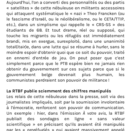
Aujourd’hui, l’on a converti des personnalités ou des partis
« satellites » de cette nébuleuse en militants accessoires
qui attaquent systématique le « nazi » Theo Francken (ou
le fascisme d’Israël, ou le néolibéralisme, ou le CETA/TTIP,
etc.), dans un simplisme qui rappelle le « CRS-SS » des
étudiants de 68. Et tout drame, réel ou supposé, qui
touche les migrants ou les réfugiés est immédiatement
brandi, mis en exergue, surexploité, dans une unanimité
total(itair)e, dans une lutte qui se résume à hurler, sans le
moindre espoir d’obtenir quoi que ce soit du pouvoir, traité
en ennemi d’entrée de jeu. On peut poser que c’est
simplement parce que le PTB espère bien ne jamais rien
obtenir du gouvernement sur ces sujets parce que si le
gouvernement belge devenait plus humain, les
communistes perdraient son pouvoir de militance !
La RTBF publie sciemment des chiffres manipulés
Les relais de cette nébuleuse dans la presse, soit via des
journalistes impliqués, soit par la soumission involontaire
à l’émocratie, renforcent son pouvoir de communication.
Un exemple : hier, dans l’émission
À votre avis,
la RTBF
publiait des sondages en ligne « sans valeur
scientifique » en précisant qu’ils avaient été manipulés
par les « proréfugiés » qui avaient massivement appelé