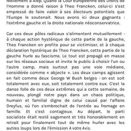
réellement à Alep. Quand la Cour européenne des Droits de
l’Homme a donné raison à Theo Francken, celui-ci s’est
empressé de faire valoir à ses électeurs potentiels que
l’Europe le soutenait. Nous avons ici deux gagnants :
l’extrême gauche et la droite nationale néoconservatrice.
Car ces deux pôles radicaux s’alimentent mutuellement :
à chaque action hystérique de cette partie de la gauche,
Theo Francken en profite pour se victimiser, et à chaque
déclaration hystérique de Theo Francken, cette partie de la
gauche hurle au fascisme. Le tout est propagé en masse
sur les réseaux sociaux et invite le public à choisir l’un ou
l’autre camp, mais surtout pas une voie médiane,
considérée comme « abjecte ». Les deux camps agissent
en fait comme deux George W Bush belges : on est soit
totalement avec eux, soit totalement contre eux. C’est la
danse folle de ces deux extrêmes qui a cette semaine, de
nouveau, plongé notre pays dans un chaos politique,
humain et familial digne de celui causé par l’affaire
Dreyfus, où l’on s’embrochait de l’entrée au fromage en
famille. Et c’est contagieux. Au départ, le parti
socialiste était resté sagement et très honorablement en
retrait pour finalement tout de même hurler avec les
autres loups lors de l’émission
A votre Avis.