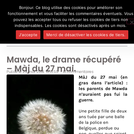
Bonjour. Ce blog utilise des cookies pour améliorer son
L'auteur
UN BLOG DE
SEL
fonctionnement et vous faciliter les commentaires éventuels. Vous
Je pense, donc je ne suis personne
Publicatio
pouvez les accepter tous ou refuser les cookies de tiers non
Médias
indispensables. Les cookies sont désactivés après un mois.
Contact
J'accepte
Merci de désactiver les cookies de tiers.
Mawda, le drame récupéré
– Màj du 27 mai.
Publié le
24 mai 2018
à
15:55
•
81 commentaires
MàJ du 27 mai (en
gras dans l’article) :
les parents de Mawda
n’auraient pas fui la
guerre.
Une petite fille de deux
ans tuée par une balle
de la police en
Belgique, perdue ou
non, quelles que soient