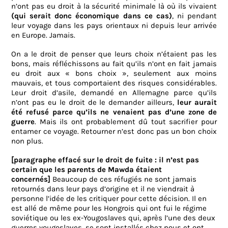
n’ont pas eu droit à la sécurité minimale là où ils vivaient
(qui serait donc économique dans ce cas)
, ni pendant
leur voyage dans les pays orientaux ni depuis leur arrivée
en Europe. Jamais.
On a le droit de penser que leurs choix n’étaient pas les
bons, mais réfléchissons au fait qu’ils n’ont en fait jamais
eu droit aux « bons choix », seulement aux moins
mauvais, et tous comportaient des risques considérables.
Leur droit d’asile, demandé en Allemagne parce qu’ils
n’ont pas eu le droit de le demander ailleurs,
leur aurait
été refusé parce qu’ils ne venaient pas d’une zone de
guerre
. Mais ils ont probablement dû tout sacrifier pour
entamer ce voyage. Retourner n’est donc pas un bon choix
non plus.
[paragraphe effacé sur le droit de fuite : il n’est pas
certain que les parents de Mawda étaient
concernés]
Beaucoup de ces réfugiés ne sont jamais
retournés dans leur pays d’origine et il ne viendrait à
personne l’idée de les critiquer pour cette décision. Il en
est allé de même pour les Hongrois qui ont fui le régime
soviétique ou les ex-Yougoslaves qui, après l’une des deux
guerres yougoslaves, se sont installés chez nous et ont