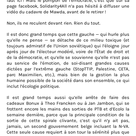
faut ici ! Mais le pompon de l’émocratie, c’est que sur sa
page facebook, Solidarity4All n’a pas hésité à diffuser une
vidéo du cadavre de Mawda, avant de le retirer !
Non, ils ne reculent devant rien. Rien du tout.
Il est donc grand temps que cette gauche — qui hurle plus
qu’elle ne pense — se détache de ce milieu toxique (et
toujours admiratif de l’Union soviétique) qui l’éloigne jour
après jour de l’électeur modéré, voire de l’État de droit et
de la démocratie, et qu’elle se souvienne qu’elle n’est pas
au service de l’émotion, de soi-disant grandes causes
dictées par l’extrême gauche (StopTTIP, Palestine, CETA,
parc Maximilien, etc.), mais bien de la gestion la plus
humaine possible de la société dans son ensemble, ce qui
inclut l’écologie politique.
Il est grand temps aussi qu’elle arrête de faire des
cadeaux Bonux à Theo Francken ou à Jan Jambon, qui se
frottent encore les mains des sorties de PTB et d’Ecolo la
semaine dernière, parce que la principale condition de la
sortie de cette spirale clivante, c’est qu’il n’y ait pas,
jamais, un second gouvernement belge incluant la N-VA.
Cette seule cause requiert à son tour la sérénité plus que