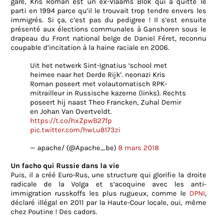
gare, Kris Roman est un ex-Vlaams Blok qui a quitté le
parti en 1994 parce qu’il le trouvait trop tendre envers les
immigrés. Si ça, c’est pas du pedigree ! Il s’est ensuite
présenté aux élections communales à Ganshoren sous le
drapeau du Front national belge de Daniel Féret, reconnu
coupable d’incitation à la haine raciale en 2006.
Uit het netwerk Sint-Ignatius ‘school met
heimee naar het Derde Rijk’. neonazi Kris
Roman poseert met volautomatisch RPK-
mitrailleur in Russische kazerne (links). Rechts
poseert hij naast Theo Francken, Zuhal Demir
en Johan Van Overtveldt.
https://t.co/hxZpwB27fp
pic.twitter.com/hwLu8173zi
— apache/ (@Apache_be)
8 mars 2018
Un facho qui Russie dans la vie
Puis, il a créé Euro-Rus, une structure qui glorifie la droite
radicale de la Volga et s’acoquine avec les anti-
immigration russkoffs les plus rugueux, comme le
DPNI
,
déclaré illégal en 2011 par la Haute-Cour locale, oui, même
chez Poutine ! Des cadors.