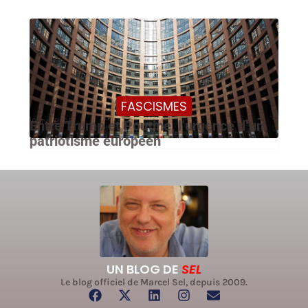
FASCISMES
10 mai 2025
Entre Trump et Poutine, l’urgence d’un
patriotisme européen
UN BLOG DE
SEL
Le blog officiel de Marcel Sel, depuis 2009.