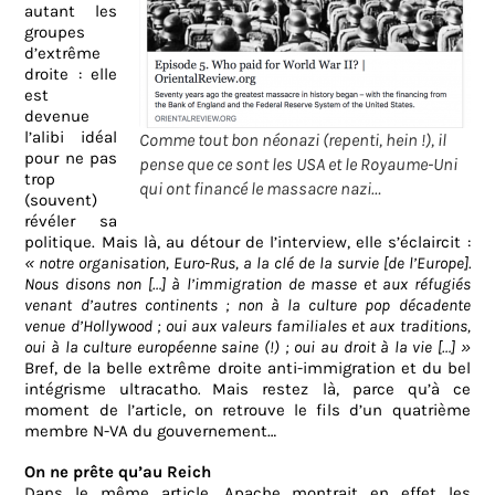
autant les
groupes
d’extrême
droite : elle
est
devenue
l’alibi idéal
Comme tout bon néonazi (repenti, hein !), il
pour ne pas
pense que ce sont les USA et le Royaume-Uni
trop
qui ont financé le massacre nazi…
(souvent)
révéler sa
politique. Mais là, au détour de l’interview, elle s’éclaircit :
« notre organisation, Euro-Rus, a la clé de la survie [de l’Europe].
Nous disons non […] à l’immigration de masse et aux réfugiés
venant d’autres continents ; non à la culture pop décadente
venue d’Hollywood ; oui aux valeurs familiales et aux traditions,
oui à la culture européenne saine (!) ; oui au droit à la vie […] »
Bref, de la belle extrême droite anti-immigration et du bel
intégrisme ultracatho
.
Mais restez là, parce qu’à ce
moment de l’article, on retrouve le fils d’un quatrième
membre N-VA du gouvernement…
On ne prête qu’au Reich
Dans le même article, Apache montrait en effet les