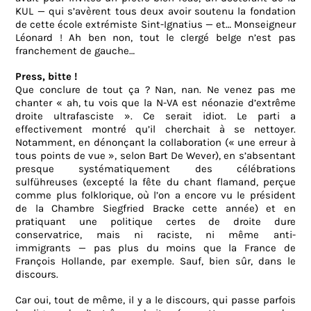
KUL — qui s’avèrent tous deux avoir soutenu la fondation
de cette école extrémiste Sint-Ignatius — et… Monseigneur
Léonard ! Ah ben non, tout le clergé belge n’est pas
franchement de gauche…
Press, bitte !
Que conclure de tout ça ? Nan, nan. Ne venez pas me
chanter « ah, tu vois que la N-VA est néonazie d’extrême
droite ultrafasciste ». Ce serait idiot. Le parti a
effectivement montré qu’il cherchait à se nettoyer.
Notamment, en dénonçant la collaboration (« une erreur à
tous points de vue », selon Bart De Wever), en s’absentant
presque systématiquement des célébrations
sulführeuses (excepté la fête du chant flamand, perçue
comme plus folklorique, où l’on a encore vu le président
de la Chambre Siegfried Bracke cette année) et en
pratiquant une politique certes de droite dure
conservatrice, mais ni raciste, ni même anti-
immigrants —
pas plus du moins que la France de
François Hollande, par exemple
. Sauf, bien sûr, dans le
discours.
Car oui, tout de même, il y a le discours, qui passe parfois