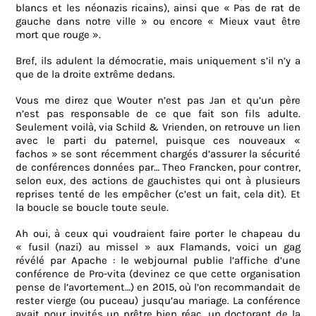
blancs et les néonazis ricains), ainsi que « Pas de rat de
gauche dans notre ville » ou encore « Mieux vaut être
mort que rouge ».
Bref, ils adulent la démocratie, mais uniquement s’il n’y a
que de la droite extrême dedans.
Vous me direz que Wouter n’est pas Jan et qu’un père
n’est pas responsable de ce que fait son fils adulte.
Seulement voilà, via Schild & Vrienden, on retrouve un lien
avec le parti du paternel, puisque ces nouveaux «
fachos » se sont récemment chargés d’assurer la sécurité
de conférences données par… Theo Francken, pour contrer,
selon eux, des actions de gauchistes qui ont à plusieurs
reprises tenté de les empêcher (c’est un fait, cela dit). Et
la boucle se boucle toute seule.
Ah oui, à ceux qui voudraient faire porter le chapeau du
« fusil (nazi) au missel » aux Flamands, voici un gag
révélé par Apache : le webjournal publie l’affiche d’une
conférence de Pro-vita (devinez ce que cette organisation
pense de l’avortement…) en 2015, où l’on recommandait de
rester vierge (ou puceau) jusqu’au mariage. La conférence
avait pour invités un prêtre bien réac, un doctorant de la