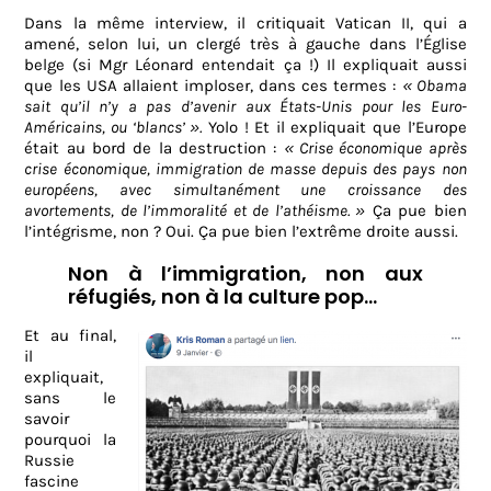
Dans la même interview, il critiquait Vatican II, qui a
amené, selon lui, un clergé très à gauche dans l’Église
belge (si Mgr Léonard entendait ça !) Il expliquait aussi
que les USA allaient imploser, dans ces termes :
« Obama
sait qu’il n’y a pas d’avenir aux États-Unis pour les Euro-
Américains, ou ‘blancs’ ».
Yolo ! Et il expliquait que l’Europe
était au bord de la destruction :
« Crise économique après
crise économique, immigration de masse depuis des pays non
européens, avec simultanément une croissance des
avortements, de l’immoralité et de l’athéisme. »
Ça pue bien
l’intégrisme, non ? Oui. Ça pue bien l’extrême droite aussi.
Non à l’immigration, non aux
réfugiés, non à la culture pop…
Et au final,
il
expliquait,
sans le
savoir
pourquoi la
Russie
fascine