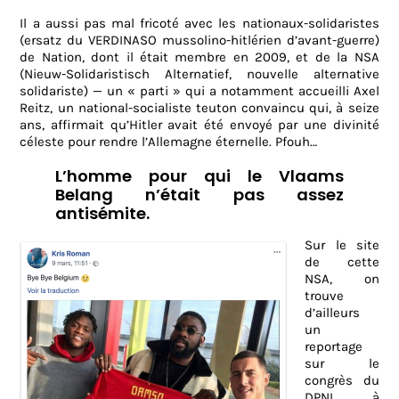
Il a aussi pas mal fricoté avec les nationaux-solidaristes
(ersatz du VERDINASO mussolino-hitlérien d’avant-guerre)
de Nation, dont il était membre en 2009, et de la NSA
(Nieuw-Solidaristisch Alternatief, nouvelle alternative
solidariste) — un « parti » qui a notamment accueilli Axel
Reitz, un national-socialiste teuton convaincu qui, à seize
ans, affirmait qu’Hitler avait été envoyé par une divinité
céleste pour rendre l’Allemagne éternelle. Pfouh…
L’homme pour qui le Vlaams
Belang n’était pas assez
antisémite.
Sur le site
de cette
NSA, on
trouve
d’ailleurs
un
reportage
sur le
congrès du
DPNI à