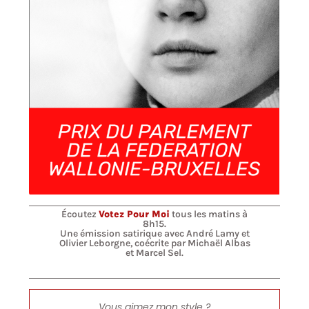
Écoutez
Votez Pour Moi
tous les matins à
8h15.
Une émission satirique avec André Lamy et
Olivier Leborgne, coécrite par Michaël Albas
et Marcel Sel.
Vous aimez mon style ?