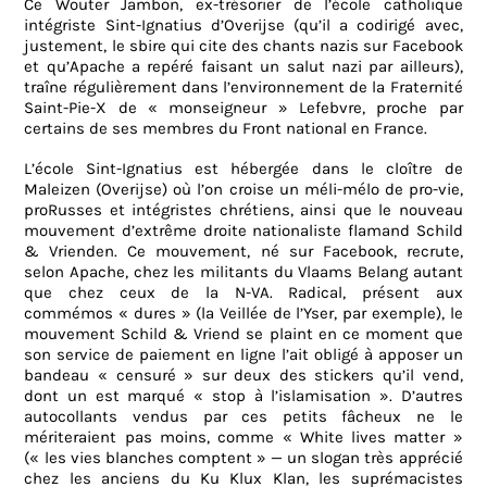
Ce Wouter Jambon, ex-trésorier de l’école catholique
intégriste Sint-Ignatius d’Overijse (qu’il a codirigé avec,
justement, le sbire qui cite des chants nazis sur Facebook
et qu’Apache a repéré faisant un salut nazi par ailleurs),
traîne régulièrement dans l’environnement de la Fraternité
Saint-Pie-X de « monseigneur » Lefebvre, proche par
certains de ses membres du Front national en France.
L’école Sint-Ignatius est hébergée dans le cloître de
Maleizen (Overijse) où l’on croise un méli-mélo de pro-vie,
proRusses et intégristes chrétiens, ainsi que le nouveau
mouvement d’extrême droite nationaliste flamand Schild
& Vrienden. Ce mouvement, né sur Facebook, recrute,
selon Apache, chez les militants du Vlaams Belang autant
que chez ceux de la N-VA. Radical, présent aux
commémos « dures » (la Veillée de l’Yser, par exemple), le
mouvement Schild & Vriend se plaint en ce moment que
son service de paiement en ligne l’ait obligé à apposer un
bandeau « censuré » sur deux des stickers qu’il vend,
dont un est marqué « stop à l’islamisation ». D’autres
autocollants vendus par ces petits fâcheux ne le
mériteraient pas moins, comme « White lives matter »
(« les vies blanches comptent » — un slogan très apprécié
chez les anciens du Ku Klux Klan, les suprémacistes