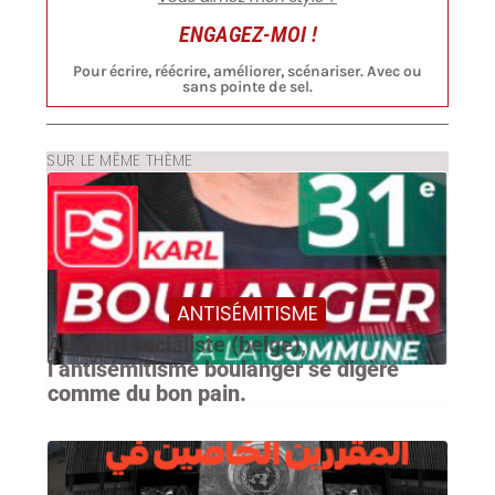
ENGAGEZ-MOI !
Pour écrire, réécrire, améliorer, scénariser. Avec ou
sans pointe de sel.
SUR LE MÊME THÈME
ANTISÉMITISME
4 juin 2026
Au parti socialiste (belge),
l’antisémitisme boulanger se digère
comme du bon pain.