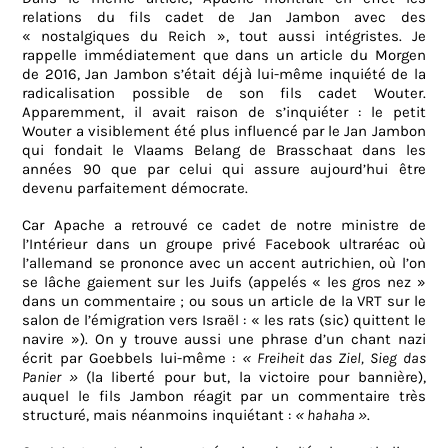
relations du fils cadet de Jan Jambon avec des
« nostalgiques du Reich », tout aussi intégristes. Je
rappelle immédiatement que dans un article du Morgen
de 2016, Jan Jambon s’était déjà lui-même inquiété de la
radicalisation possible de son fils cadet Wouter.
Apparemment, il avait raison de s’inquiéter : le petit
Wouter a visiblement été plus influencé par le Jan Jambon
qui fondait le Vlaams Belang de Brasschaat dans les
années 90 que par celui qui assure aujourd’hui être
devenu parfaitement démocrate.
Car Apache a retrouvé ce cadet de notre ministre de
l’Intérieur dans un groupe privé Facebook ultraréac où
l’allemand se prononce avec un accent autrichien, où l’on
se lâche gaiement sur les Juifs (appelés « les gros nez »
dans un commentaire ; ou sous un article de la VRT sur le
salon de l’émigration vers Israël : « les rats (sic) quittent le
navire »). On y trouve aussi une phrase d’un chant nazi
écrit par Goebbels lui-même :
« Freiheit das Ziel, Sieg das
Panier »
(la liberté pour but, la victoire pour bannière),
auquel le fils Jambon réagit par un commentaire très
structuré, mais néanmoins inquiétant :
« hahaha »
.