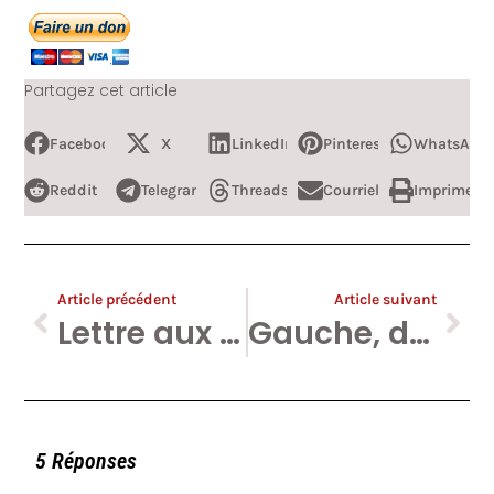
Partagez cet article
Facebook
X
LinkedIn
Pinterest
WhatsApp
Reddit
Telegram
Threads
Courriel
Imprimer
Article précédent
Article suivant
Lettre aux fans d’une tête de bite (titre à prendre au second degré).
Gauche, droite, et le parti Islam charia les idiots utiles.
5 Réponses