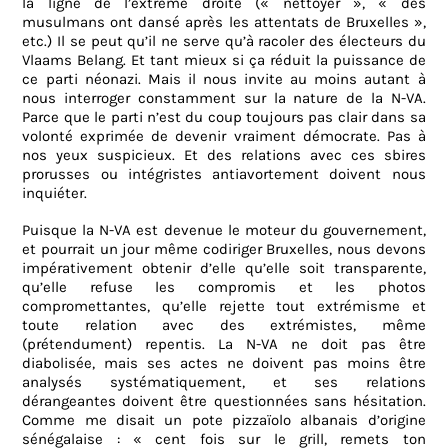
la ligne de l’extrême droite (« nettoyer », « des
musulmans ont dansé après les attentats de Bruxelles »,
etc.) Il se peut qu’il ne serve qu’à racoler des électeurs du
Vlaams Belang. Et tant mieux si ça réduit la puissance de
ce parti néonazi. Mais il nous invite au moins autant à
nous interroger constamment sur la nature de la N-VA.
Parce que le parti n’est du coup toujours pas clair dans sa
volonté exprimée de devenir vraiment démocrate. Pas à
nos yeux suspicieux. Et des relations avec ces sbires
prorusses ou intégristes antiavortement doivent nous
inquiéter.
Puisque la N-VA est devenue le moteur du gouvernement,
et pourrait un jour même codiriger Bruxelles, nous devons
impérativement obtenir d’elle qu’elle soit transparente,
qu’elle refuse les compromis et les photos
compromettantes, qu’elle rejette tout extrémisme et
toute relation avec des extrémistes, même
(prétendument) repentis. La N-VA ne doit pas être
diabolisée, mais ses actes ne doivent pas moins être
analysés systématiquement, et ses relations
dérangeantes doivent être questionnées sans hésitation.
Comme me disait un pote pizzaïolo albanais d’origine
sénégalaise : « cent fois sur le grill, remets ton