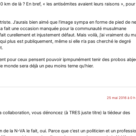
0 km de là ? En bref, « les antisémites avaient leurs raisons », pour
ttriste. J’aurais bien aimé que l’image sympa en forme de pied de n
e, ça fait une occasion manquée pour la communauté musulmane
ait curellement et injustement défaut. Mais voilà, j’ai vraiment du ma
 qui plus est publiquement, même si elle n’a pas cherché le degré
t.
sement pour ceux pensent pouvoir ipmpunément tenir des probos abje
e monde sera déjà un peu moins terne qu’hier.
25 mai 2016 à 0 h
 collaboration, vous dénoncez (à TRES juste titre) la tiédeur des
de la N-VA le fait, oui. Parce que c’est un politicien et un professio