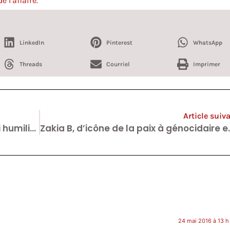
e l’affaire.
LinkedIn
Pinterest
WhatsApp
Threads
Courriel
Imprimer
Article suiv
Le PS-bashing de Bart De Wever qui humilie la Flandre de droite.
Zakia B, d’icône de la paix 
24 mai 2016 à 13 h