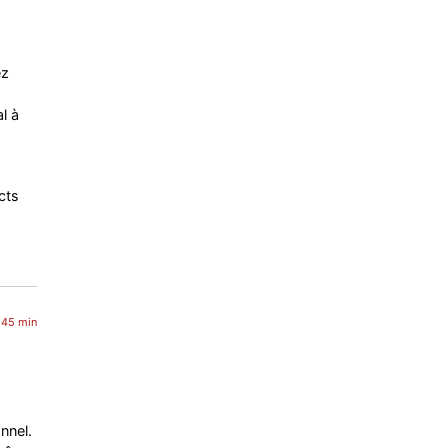
ez
l à
cts
 45 min
nnel.