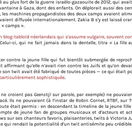
é au plus fort de la guerre israélo-gazaouite de 2012, qui avai
nquantaine à Gaza, dont des enfants. On déplorait aussi des ce
s, les machines propagandistes des deux camps avaient alim
vaient diffusée internationalement. Zakia B s’y est laissé cra
 « camps ».
n blog-tabloïd néerlandais qui s’assume vulgaire, souvent co
 Celui-ci, qui ne fait jamais dans la dentelle, titra
« La fille 
ter contre la jeune fille qui fut bientôt submergée de reproc
t affirmant qu’elle n’avait rien contre les Juifs et qu’on devai
son twit avait été fabriqué de toutes pièces — ce qui était po
n particulièrement sophistiquée
.
 ne croient pas
Geenstijl
sur parole, par exemple) ne pouvaie
acé. Ils ne pouvaient (à l’instar de Robin Cornet, RTBF, sur T
ute était permis : en descendant la timeline de la jeune fille 
compte de jeune fan de groupes musicaux et d’acteurs et act
ews sur ses chanteurs favoris, plaisanteries, twits à Victoria J
 qui rendait la potentialité d’un twit antisémite peu crédible