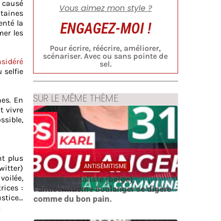
t causé
Vous aimez mon style ?
ntaines
enté la
ENGAGEZ-MOI !
mer les
Pour écrire, réécrire, améliorer,
scénariser. Avec ou sans pointe de
nsidéré
sel.
au
selfie
SUR LE MÊME THÈME
hes. En
t vivre
ssible,
nt plus
ANTISÉMITISME
witter)
4 juin 2026
voilée,
Au parti socialiste (belge),
rices :
l’antisémitisme boulanger se digère
ustice…
comme du bon pain.
.