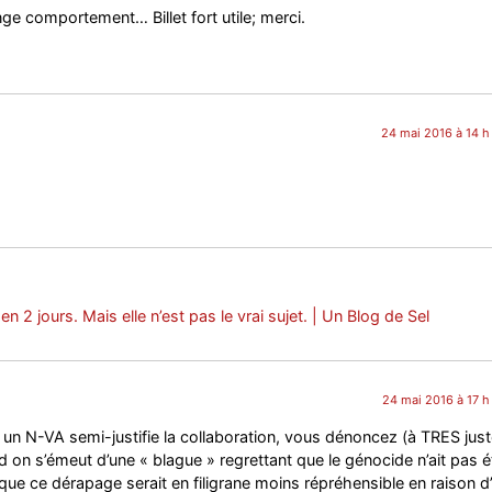
nge comportement… Billet fort utile; merci.
24 mai 2016 à 14 h
en 2 jours. Mais elle n’est pas le vrai sujet. | Un Blog de Sel
24 mai 2016 à 17 h
n N-VA semi-justifie la collaboration, vous dénoncez (à TRES just
nd on s’émeut d’une « blague » regrettant que le génocide n’ait pas é
t que ce dérapage serait en filigrane moins répréhensible en raison d