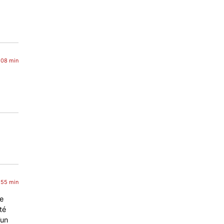
 08 min
 55 min
e
té
’un