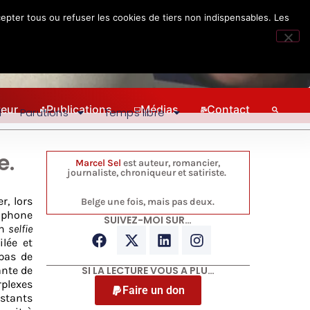
epter tous ou refuser les cookies de tiers non indispensables. Les
teur
Publications
Médias
Contact
l
Parutions
Temps libre
e.
Marcel Sel
est auteur, romancier,
journaliste, chroniqueur et satiriste.
, lors
Belge une fois, mais pas deux.
ophone
SUIVEZ-MOI SUR…
en
selfie
ilée et
pas de
ante de
SI LA LECTURE VOUS A PLU…
plexes
Faire un don
stants