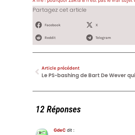
À lire : pourquoi Zakia B n’est pas le vrai sujet d
Partagez cet article
Facebook
X
Reddit
Telegram
Article précédent
12 Réponses
GdeC
dit :