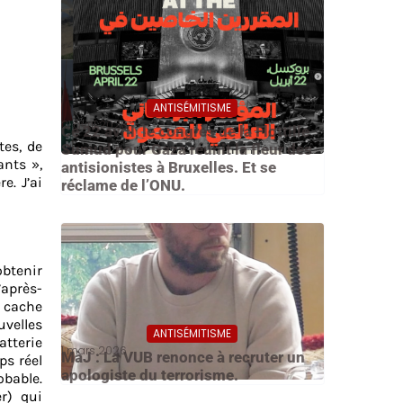
ANTISÉMITISME
21 avril 2026
Ce 22 avril, le congrès de la Flottille
tes, de
Sumud pour Gaza réunit la fleur des
ants »,
antisionistes à Bruxelles. Et se
e. J’ai
réclame de l’ONU.
btenir
’après-
 cache
uvelles
ANTISÉMITISME
tterie
1 mars 2026
MàJ : La VUB renonce à recruter un
ps réel
apologiste du terrorisme.
bable.
r) qui