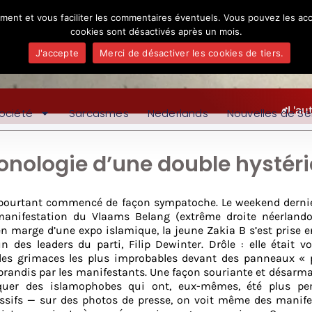
ement et vous faciliter les commentaires éventuels. Vous pouvez les acc
cookies sont désactivés après un mois.
J'accepte
Merci de désactiver les cookies de tiers.
L'au
ociété
Sarcasmes
Nederlands
Nouvelles de Se
ronologie d’une double hystéri
pourtant commencé de façon sympatoche. Le weekend dernier
manifestation du Vlaams Belang (extrême droite néerland
en marge d’une expo islamique, la jeune Zakia B s’est prise 
un des leaders du parti, Filip Dewinter. Drôle : elle était vo
 les grimaces les plus improbables devant des panneaux « 
 brandis par les manifestants. Une façon souriante et désarm
uer des islamophobes qui ont, eux-mêmes, été plus per
ssifs — sur des photos de presse, on voit même des manife