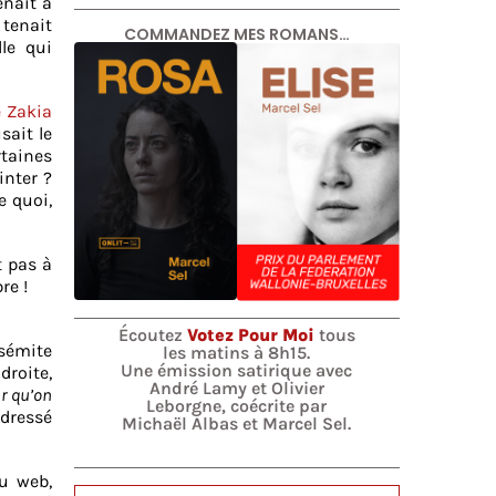
enait à
 tenait
COMMANDEZ MES ROMANS…
lle qui
 Zakia
sait le
taines
inter ?
e quoi,
t pas à
re !
Écoutez
Votez Pour Moi
tous
isémite
les matins à 8h15.
Une émission satirique avec
droite,
André Lamy et Olivier
ur qu’on
Leborgne, coécrite par
dressé
Michaël Albas et Marcel Sel.
 web,