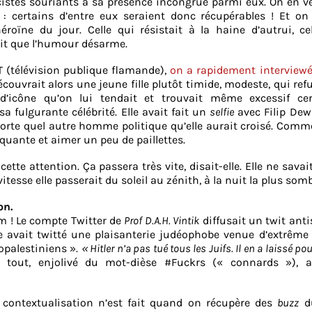
istes souriants à sa présence incongrue parmi eux. On en v
 : certains d’entre eux seraient donc récupérables ! Et on
éroïne du jour. Celle qui résistait à la haine d’autrui, ce
it que l’humour désarme.
T (télévision publique flamande),
on a rapidement interviewé
écouvrait alors une jeune fille plutôt timide, modeste, qui refu
 d’icône qu’on lui tendait et trouvait même excessif cer
a fulgurante célébrité. Elle avait fait un
selfie
avec Filip Dew
mporte quel autre homme politique qu’elle aurait croisé. Comm
uante et aimer un peu de paillettes.
ette attention. Ça passera très vite, disait-elle. Elle ne savai
vitesse elle passerait du soleil au zénith, à la nuit la plus somb
on.
m ! Le compte Twitter de
Prof D.A.H. Vintik
diffusait un twit ant
le avait twitté une plaisanterie judéophobe venue d’extrême 
opalestiniens ».
« Hitler n’a pas tué tous les Juifs. Il en a laissé po
tout, enjolivé du mot-dièse #Fuckrs (« connards »), a
contextualisation n’est fait quand on récupère des
buzz
du