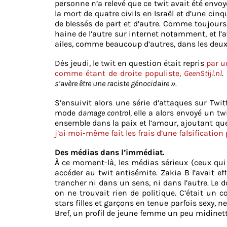
personne n’a relevé que ce twit avait été envoy
la mort de quatre civils en Israël et d’une ci
de blessés de part et d’autre. Comme toujour
haine de l’autre sur internet notamment, et l’a
ailes, comme beaucoup d’autres, dans les deux
Dès jeudi, le twit en question était repris
par u
comme étant de droite populiste,
GeenStijl.nl
.
s’avère être une raciste génocidaire ».
S’ensuivit alors une série d’attaques sur Twit
mode
damage control,
elle a alors envoyé un twi
ensemble dans la paix et l’amour, ajoutant que 
j’ai moi-même fait les frais d’une falsificatio
Des médias dans l’immédiat.
À ce moment-là, les médias sérieux (ceux qui
accéder au twit antisémite. Zakia B l’avait eff
trancher ni dans un sens, ni dans l’autre. Le do
on ne trouvait rien de politique. C’était un 
stars filles et garçons en tenue parfois sexy, n
Bref, un profil de jeune femme un peu midinette