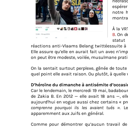
néofasc
espérer
notre h
montra
À la VR
B
. On d
statut
réactions anti-Vlaams Belang twittéessuite à s
Elle assure qu’elle en aurait fait un avec n’i
on peut être modeste, voilée, musulmane pratiq
On la sentait surtout perplexe, gênée de toute c
quel point elle avait raison. Ou plutôt, à quelle 
D’héroïne du dimanche à antisémite d’occasi
Car le lendemain, le mercredi 19 mai, badabou
de Zakia B. En 2012 — elle avait 18 ans —, el
aujourd’hui en vogue aussi chez certains « pr
comprenne pourquoi ils les avaient tués ».
Le 
apparemment aux Juifs en général.
Comme pour démontrer qu’aucun travail de 