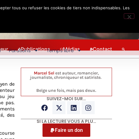
epter tous ou refuser les cookies de tiers non indispensables. Les
teur
Publications
Médias
Contact
l
Parutions
Temps libre
Marcel Sel
est auteur, romancier,
journaliste, chroniqueur et satiriste.
oyen de
lenteur
Belge une fois, mais pas deux.
au jeu
SUIVEZ-MOI SUR…
he pas.
ements
é, des
SI LA LECTURE VOUS A PLU…
Faire un don
course