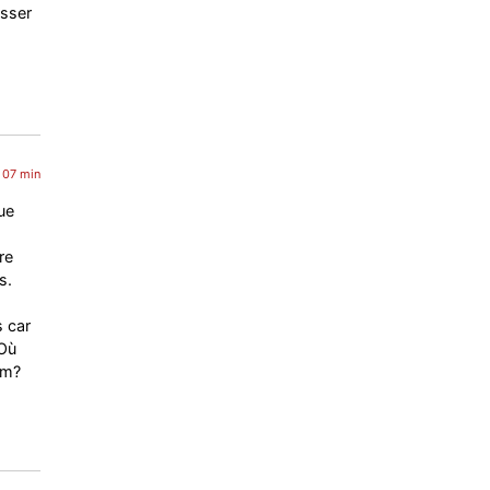
asser
 07 min
ue
re
s.
 car
 Où
om?