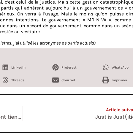
l, c’est celui de la justice. Mais cette gestion catastrophique
 partis qui adhèrent aujourd’hui à un gouvernement de « dr
érieux. On verra à l’usage. Mais le moins qu’on puisse dire
e bonnes intentions. Le gouvernement « MR-N-VA », comme 
é que dans un accord de gouvernement, comme dans un scéna
 restée au vestiaire.
istres, j’ai utilisé les acronymes de partis actuels)
LinkedIn
Pinterest
WhatsApp
Threads
Courriel
Imprimer
Article suiv
Un militant N-VA : « Ce gouvernement tiendra 5 ans ! »
Just is Just(it