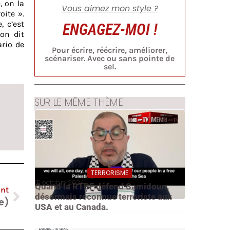
, on la
Vous aimez mon style ?
oite ».
, c’est
ENGAGEZ-MOI !
on dit
rio de
Pour écrire, réécrire, améliorer,
scénariser. Avec ou sans pointe de
sel.
SUR LE MÊME THÈME
TERRORISME
15 octobre 2024
Quand la RTBF défend Samidoun,
ant
désormais reconnue terroriste aux
ie)
USA et au Canada.