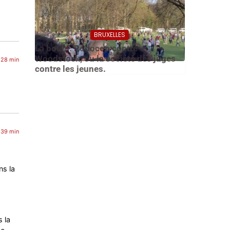
BRUXELLES
7 avril 2021
La boum. Robocop contre
Woodstock, ou la société des juges
 28 min
contre les jeunes.
 39 min
ns la
 la