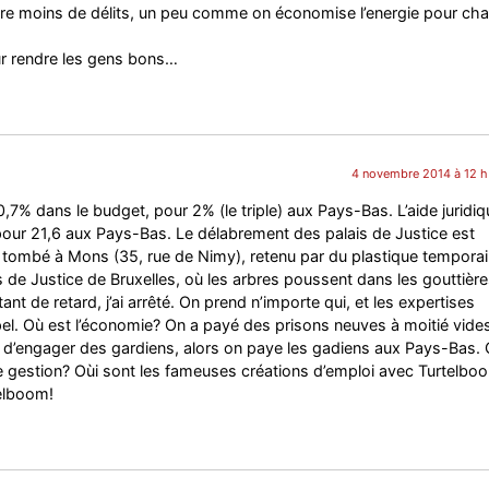
tre moins de délits, un peu comme on économise l’energie pour ch
ur rendre les gens bons…
4 novembre 2014 à 12 h
0,7% dans le budget, pour 2% (le triple) aux Pays-Bas. L’aide juridiq
 pour 21,6 aux Pays-Bas. Le délabrement des palais de Justice est
i est tombé à Mons (35, rue de Nimy), retenu par du plastique temporai
s de Justice de Bruxelles, où les arbres poussent dans les gouttière
tant de retard, j’ai arrêté. On prend n’importe qui, et les expertises
l. Où est l’économie? On a payé des prisons neuves à moitié vides
 d’engager des gardiens, alors on paye les gadiens aux Pays-Bas.
e gestion? Oùi sont les fameuses créations d’emploi avec Turtelbo
elboom!