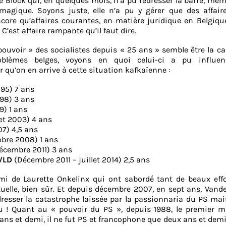
 Block qui, en quelques mois, n’a pu redresser la barre, mê
magique. Soyons juste, elle n’a pu y gérer que des affaire
core qu’affaires courantes, en matière juridique en Belgique
’est affaire rampante qu’il faut dire.
pouvoir » des socialistes depuis « 25 ans » semble être la c
oblèmes belges, voyons en quoi celui-ci a pu influen
 qu’on en arrive à cette situation kafkaïenne :
 95) 7 ans
998) 3 ans
99) 1 ans
llet 2003) 4 ans
07) 4,5 ans
bre 2008) 1 ans
cembre 2011) 3 ans
VLD
(Décembre 2011 – juillet 2014) 2,5 ans
mi de Laurette Onkelinx qui ont sabordé tant de beaux effo
uelle, bien sûr. Et depuis décembre 2007, en sept ans, Vand
dresser la catastrophe laissée par la passionnaria du PS ma
u ! Quant au « pouvoir du PS », depuis 1988, le premier mi
ns et demi, il ne fut PS et francophone que deux ans et dem