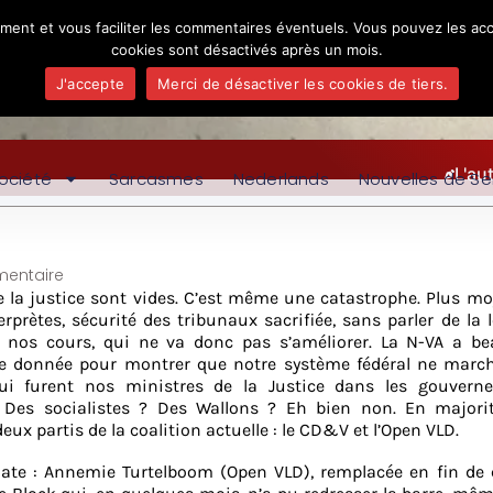
ement et vous faciliter les commentaires éventuels. Vous pouvez les acc
cookies sont désactivés après un mois.
J'accepte
Merci de désactiver les cookies de tiers.
L'au
ociété
Sarcasmes
Nederlands
Nouvelles de Se
entaire
e la justice sont vides. C’est même une catastrophe. Plus m
erprètes, sécurité des tribunaux sacrifiée, sans parler de la 
 nos cours, qui ne va donc pas s’améliorer. La N-VA a be
ette donnée pour montrer que notre système fédéral ne marc
ui furent nos ministres de la Justice dans les gouvern
 Des socialistes ? Des Wallons ? Eh bien non. En majorit
ux partis de la coalition actuelle : le CD&V et l’Open VLD.
date : Annemie Turtelboom (Open VLD), remplacée en fin de 