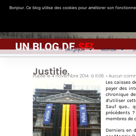
Bonjour. Ce blog utilise des cookies pour améliorer son fonctionn
UN BLOG DE
SEL
Je pense, donc je ne suis personne
Belgique
Monde
S
Justitie.
Publié le
4 novembre 2014
à
11:06
•
Aucun comm
Les caisses d
payer des int
chronique de
d’utiliser c
Sauf que… q
précédents ?
membres de de
Derniers en 