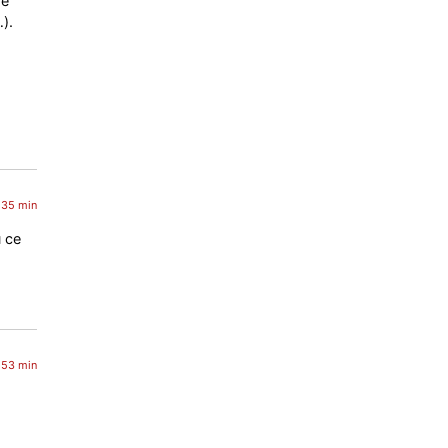
de
).
 35 min
u ce
 53 min