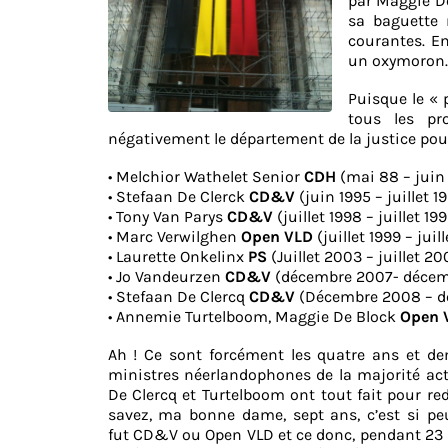
par Maggie De
sa baguette 
courantes. En
un oxymoron. C
Puisque le « 
tous les pr
négativement le département de la justice pour
• Melchior Wathelet Senior
CDH
(mai 88 – juin
• Stefaan De Clerck
CD&V
(juin 1995 – juillet 1
• Tony Van Parys
CD&V
(juillet 1998 – juillet 19
• Marc Verwilghen
Open VLD
(juillet 1999 – jui
• Laurette Onkelinx
PS
(Juillet 2003 – juillet 20
• Jo Vandeurzen
CD&V
(décembre 2007- décem
• Stefaan De Clercq
CD&V
(Décembre 2008 – dé
• Annemie Turtelboom, Maggie De Block
Open 
Ah ! Ce sont forcément les quatre ans et de
ministres néerlandophones de la majorité act
De Clercq et Turtelboom ont tout fait pour re
savez, ma bonne dame, sept ans, c’est si pe
fut CD&V ou Open VLD et ce donc, pendant 23 a