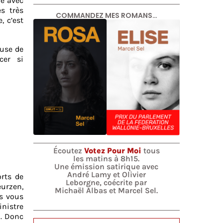
me avec
s très
COMMANDEZ MES ROMANS…
, c’est
ause de
cer si
Écoutez
Votez Pour Moi
tous
les matins à 8h15.
Une émission satirique avec
André Lamy et Olivier
rts de
Leborgne, coécrite par
eurzen,
Michaël Albas et Marcel Sel.
is vous
nistre
i. Donc