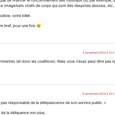
 que de financer le fonctionnement des tribunaux ou, par exemple, 
tice (magistrats chefs de corps qui sont des despotes absolus, etc…
ste, votre billet.
re bref, pour une fois 😉
4 novembre 2014 à 12 h
ministres (et donc les coalitions). Mais vous n’avez peut-être pas l
4 novembre 2014 à 15 h
st pas responsable de la déliquescence de son service public. »
e de la déliquance non plus,