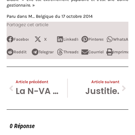
gestionnaire
. »
Paru dans M… Belgique du 17 octobre 2014
Partagez cet article
Facebook
X
LinkedIn
Pinterest
WhatsApp
Reddit
Telegram
Threads
Courriel
Imprimer
Article précédent
Article suivant
La N-VA met ses casseroles en batterie.
Justitie.
0 Réponse