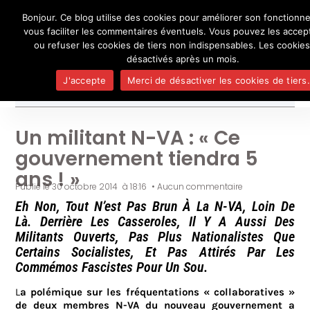
Bonjour. Ce blog utilise des cookies pour améliorer son fonctionn
L'auteur
UN BLOG DE
SEL
vous faciliter les commentaires éventuels. Vous pouvez les accep
Je pense, donc je ne suis personne
Publicatio
ou refuser les cookies de tiers non indispensables. Les cookie
Médias
désactivés après un mois.
Contact
J'accepte
Merci de désactiver les cookies de tiers.
Un militant N-VA : « Ce
gouvernement tiendra 5
ans ! »
Publié le
30 octobre 2014
à
18:16
•
Aucun commentaire
Eh Non, Tout N’est Pas Brun À La N-VA, Loin De
Là. Derrière Les Casseroles, Il Y A Aussi Des
Militants Ouverts, Pas Plus Nationalistes Que
Certains Socialistes, Et Pas Attirés Par Les
Commémos Fascistes Pour Un Sou.
L
a polémique sur les fréquentations « collaboratives »
de deux membres N-VA du nouveau gouvernement a