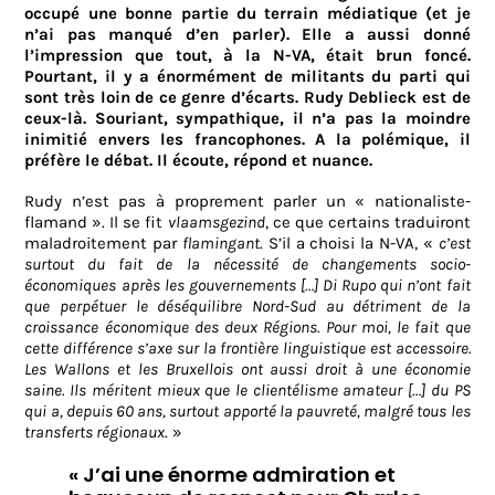
occupé une bonne partie du terrain médiatique (et je
n’ai pas manqué d’en parler).
Elle a aussi donné
l’impression que tout, à la N-VA, était brun foncé.
Pourtant, il y a énormément de militants du parti qui
sont très loin de ce genre d’écarts. Rudy Deblieck est de
ceux-là. Souriant, sympathique, il n’a pas la moindre
inimitié envers les francophones. A la polémique, il
préfère le débat. Il écoute, répond et nuance.
Rudy n’est pas à proprement parler un « nationaliste-
flamand ». Il se fit
vlaamsgezind
, ce que certains traduiront
maladroitement par
flamingant
. S’il a choisi la N-VA, «
c’est
surtout du fait de la nécessité de changements socio-
économiques après les gouvernements […] Di Rupo qui n’ont fait
que perpétuer le déséquilibre Nord-Sud au détriment de la
croissance économique des deux Régions. Pour moi, le fait que
cette différence s’axe sur la frontière linguistique est accessoire.
Les Wallons
et les Bruxellois ont aussi droit à une
économie
saine. Ils méritent mieux que le clientélisme amateur […] du PS
qui a, depuis 60 ans, surtout apporté la pauvreté, malgré tous les
transferts régionaux
. »
« J’ai une énorme admiration et