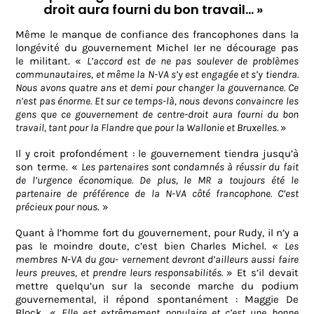
droit aura fourni du bon travail… »
Même le manque de confiance des francophones dans la
longévité du gouvernement Michel I
er ne décourage
pas
le militant. «
L’accord est de ne pas soulever de problèmes
communautaires, et même la N-VA s’y est engagée et s’y tiendra.
Nous avons quatre ans et demi pour changer la gouvernance. Ce
n’est pas énorme. Et sur ce temps-là, nous devons convaincre les
gens que ce gouverne
ment de centre-droit aura fourni du bon
travail, tant pour la Flandre que pour la Wallonie et Bruxelles.
»
Il y croit profondément : le gouvernement tiendra jusqu’à
son terme. «
Les partenaires sont condamnés à réussir du fait
de l’urgence économique. De plus, le MR a toujours été le
partenaire de préférence de la N-VA côté francophone. C’est
précieux pour nous
. »
Quant à l’homme fort du gouvernement, pour Rudy, il n’y a
pas le moindre doute, c’est bien Charles Michel. «
Les
membres N-VA du gou- vernement devront d’ailleurs aussi faire
leurs preuves, et prendre leurs responsabilités.
» Et s’il devait
mettre quelqu’un sur la seconde marche du podium
gouvernemental, il répond spontanément : Maggie De
Block. «
Elle est extrêmement populaire et c’est une bonne