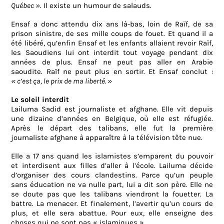
Québec »
. Il existe un humour de salauds.
Ensaf a donc attendu dix ans là-bas, loin de Raïf, de sa
prison sinistre, de ses mille coups de fouet. Et quand il a
été libéré, qu’enfin Ensaf et les enfants allaient revoir Raïf,
les Saoudiens lui ont interdit tout voyage pendant dix
années de plus. Ensaf ne peut pas aller en Arabie
saoudite. Raïf ne peut plus en sortir. Et Ensaf conclut :
« c’est ça, le prix de ma liberté. »
Le soleil interdit
Lailuma Sadid est journaliste et afghane. Elle vit depuis
une dizaine d’années en Belgique, où elle est réfugiée.
Après le départ des talibans, elle fut la première
journaliste afghane à apparaître à la télévision tête nue.
Elle a 17 ans quand les islamistes s’emparent du pouvoir
et interdisent aux filles d’aller à l’école. Lailuma décide
d’organiser des cours clandestins. Parce qu’un peuple
sans éducation ne va nulle part, lui a dit son père. Elle ne
se doute pas que les talibans viendront la fouetter. La
battre. La menacer. Et finalement, l’avertir qu’un cours de
plus, et elle sera abattue. Pour eux, elle enseigne des
choses qui ne sont pas « islamiques ».