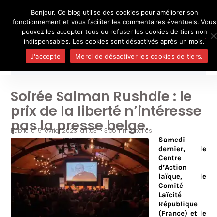
Bonjour. Ce blog utilise des cookies pour améliorer son
L'auteur
UN BLOG DE
SEL
fonctionnement et vous faciliter les commentaires éventuels. Vous
Je pense, donc je ne suis personne
Publicatio
pouvez les accepter tous ou refuser les cookies de tiers non
Médias
indispensables. Les cookies sont désactivés après un mois.
Contact
J'accepte
Merci de désactiver les cookies de tiers.
Soirée Salman Rushdie : le
prix de la liberté n’intéresse
pas la presse belge.
Publié le
15 février 2023
à
11:03
•
3 commentaires
Samedi
dernier, le
Centre
d’Action
laïque, le
Comité
Laïcité
République
(France) et le