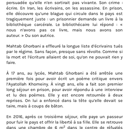
persuadée qu’elle n’en sortirait pas vivante. Son crime :
écrire. En Iran, les écrivains, on les assassine. En prison,
elle découvre qu’une blague qui circule dans le pays est
tragiquement juste : un prisonnier demande un livre à la
bibliothèque carcérale. Le bibliothécaire lui répond : «
nous n’avons pas ce livre, mais nous avons son
auteur. »
Ou son
autrice.
Mahtab Ghorbani a effleuré la longue liste d’écrivains tués
par le régime. Sans façon, presque sans révolte. Comme si
la mort et l’écriture allaient de soi, qu’on ne pouvait rien y
faire.
À 17 ans, au lycée, Mahtab Ghorbani a été arrêtée une
première fois pour avoir écrit un poème critique envers
l’Ayatollah Khomeiny. À vingt ans, elle a fait son premier
long séjour en prison, pour avoir répondu à une interview
et lu des poèmes. Elle y est encore retournée à deux
reprises. On lui a enfoncé dans la tête qu’elle devait se
taire, mais à coups de bâton.
En 2016, après ce troisième séjour, elle paye un passeur
pour fuir le pays et offrir la liberté à sa fille. Elle se retrouve
2
dans une chambre de 6 m
dans le centre de réfugiés