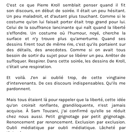
C’est ce que Pierre Kroll semblait penser quand il fit
son
discours, en début de soirée. Il était un peu hésitant.
Un peu maladroit, et d’autant plus touchant. Comme si le
costume qu’on lui faisait porter était trop grand pour lui.
Celui de la souffrance lancinante qui naît quand la liberté
s’effondre. Un costume où l’humour, noyé, cherche la
surface et n’y trouve plus qu’amertume. Quand ses
dessins firent tout de même rire, c’est qu’ils portaient sur
des détails, des anecdotes. Comme si on avait tous
besoin de sortir du sujet pour se libérer un peu. Arrêter de
suffoquer. Respirer.
Dans cette soirée, les dessins de Kroll,
c’était une respiration.
Et voilà. J’en ai oublié trop, de cette vingtaine
d’intervenants. De ces discours indispensables. Qu’ils me
pardonnent.
Mais tous étaient là pour rappeler que la liberté, cette idée
qu’on croirait ronflante, grandiloquente, n’est jamais
acquise. À Sam Touzani, j’ai confirmé qu’elle se réduit
chez nous aussi.
Petit g
rignotage par petit grignotage.
Renoncement par renoncement. Exclusion par exclusion.
Oubli médiatique par oubli médiatique. Lâcheté par