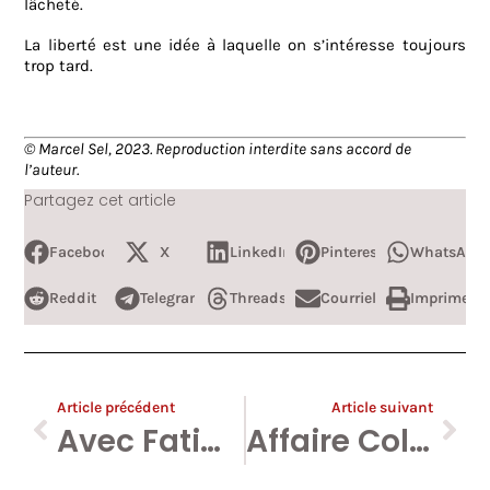
lâcheté.
La liberté est une idée à laquelle on s’intéresse toujours
trop tard.
© Marcel Sel, 2023. Reproduction interdite sans accord de
l’auteur.
Partagez cet article
Facebook
X
LinkedIn
Pinterest
WhatsApp
Reddit
Telegram
Threads
Courriel
Imprimer
Article précédent
Article suivant
Avec Fatima Zibouh, la culture bruxelloise met les voiles.
Affaire Collon : ce mardi, je serai au tribunal pour défendre le droit d’utiliser le mot « antisémite ».