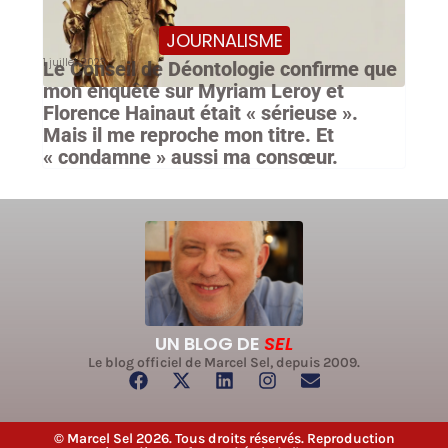
JOURNALISME
1 juillet 2023
Le Conseil de Déontologie confirme que
mon enquête sur Myriam Leroy et
Florence Hainaut était « sérieuse ».
Mais il me reproche mon titre. Et
« condamne » aussi ma consœur.
UN BLOG DE
SEL
Le blog officiel de Marcel Sel, depuis 2009.
© Marcel Sel 2026. Tous droits réservés. Reproduction