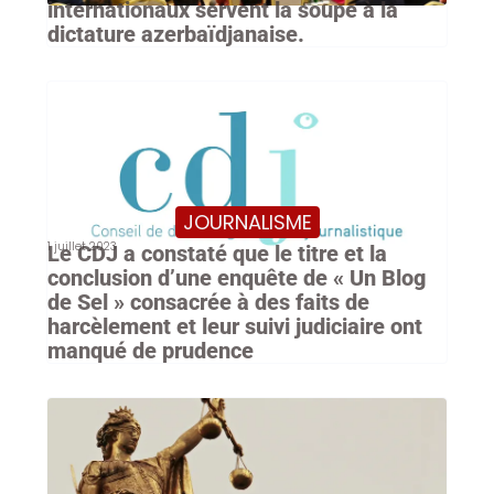
internationaux servent la soupe à la
dictature azerbaïdjanaise.
JOURNALISME
1 juillet 2023
Le CDJ a constaté que le titre et la
conclusion d’une enquête de « Un Blog
de Sel » consacrée à des faits de
harcèlement et leur suivi judiciaire ont
manqué de prudence