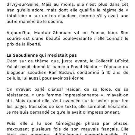
d’Ivry-sur-Seine. Mais au moins, elle n’est plus dans cet
Iran qu’elle adore, mais dont elle qualifie le régime de «
totalitaire » sur un ton d’audace, comme s’il y avait une
autre manière de le décrire.
Aujourd’hui, Mahtab Ghorbani vit en France, libre. Son
sourire est d’une beauté bouleversante : elle connaît le
prix de la liberté.
La Saoudienne qui n’existait pas
C’est sur ce thème que, juste avant, le Collectif Laïcité
Yallah avait donné la parole à Ensaf Haidar — l’épouse du
blogueur saoudien Raïf Badawi, condamné à 10 ans de
cellule, lui aussi, pour avoir osé écrire.
On m’avait parlé d’Ensaf Haidar, de sa force, de sa
résistance, « une femme impressionnante », m’avait-on
dit. Mais quand elle s’est avancée sur la scène pour lire
les pages froissées de son texte, elle semblait hésitante.
Je me suis demandé ce qu’elle avait d’impressionnant.
Puis, elle a lu son témoignage, phrase par phrase,
s’excusant plusieurs fois de son mauvais français. Elle
était par moments difficilement compréhensible. Et,