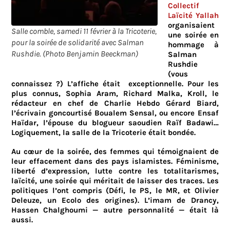
Collectif
Laïcité Yallah
organisaient
Salle comble, samedi 11 février à la Tricoterie,
une soirée en
pour la soirée de solidarité avec Salman
hommage à
Rushdie. (Photo Benjamin Beeckman)
Salman
Rushdie
(vous
connaissez ?) L’affiche était exceptionnelle. Pour les
plus connus, Sophia Aram, Richard Malka, Kroll, le
rédacteur en chef de Charlie Hebdo Gérard Biard,
l’écrivain goncourtisé Boualem Sensal, ou encore Ensaf
Haïdar, l’épouse du blogueur saoudien Raïf Badawi…
Logiquement, la salle de la Tricoterie était bondée.
Au cœur de la soirée, des femmes qui témoignaient de
leur effacement dans des pays islamistes. Féminisme,
liberté d’expression, lutte contre les totalitarismes,
laïcité, une soirée qui méritait de laisser des traces. Les
politiques l’ont compris (Défi, le PS, le MR, et Olivier
Deleuze, un Ecolo des origines). L’imam de Drancy,
Hassen Chalghoumi — autre personnalité — était là
aussi.