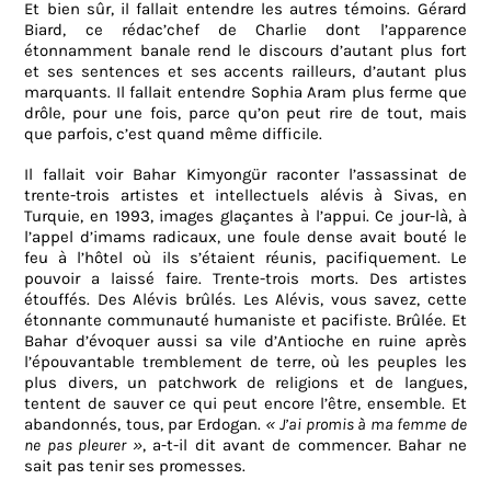
Et bien sûr, il fallait entendre les autres témoins. Gérard
Biard, ce rédac’chef de Charlie dont l’apparence
étonnamment banale rend le discours d’autant plus fort
et ses sentences et ses accents railleurs, d’autant plus
marquants. Il fallait entendre Sophia Aram plus ferme que
drôle, pour une fois, parce qu’on peut rire de tout, mais
que parfois, c’est quand même difficile.
Il fallait voir Bahar Kimyongür raconter l’assassinat de
trente-trois artistes et intellectuels alévis à Sivas, en
Turquie, en 1993, images glaçantes à l’appui. Ce jour-là, à
l’appel d’imams radicaux, une foule dense avait bouté le
feu à l’hôtel où ils s’étaient réunis, pacifiquement. Le
pouvoir a laissé faire. Trente-trois morts. Des artistes
étouffés. Des Alévis brûlés. Les Alévis, vous savez, cette
étonnante communauté humaniste et pacifiste. Brûlée. Et
Bahar d’évoquer aussi sa vile d’Antioche en ruine après
l’épouvantable tremblement de terre, où les peuples les
plus divers, un patchwork de religions et de langues,
tentent de sauver ce qui peut encore l’être, ensemble. Et
abandonnés, tous, par Erdogan.
« J’ai promis à ma femme de
ne pas pleurer »
, a-t-il dit avant de commencer. Bahar ne
sait pas tenir ses promesses.