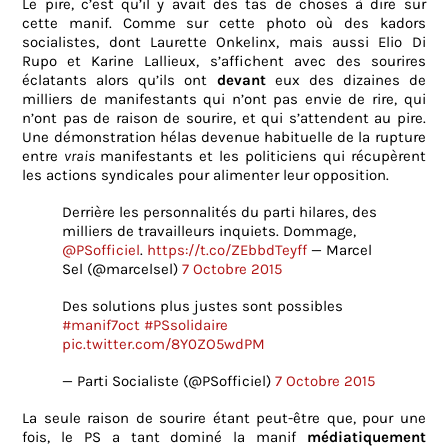
Le pire, c’est qu’il y avait des tas de choses à dire sur
cette manif. Comme sur cette photo où des kadors
socialistes, dont Laurette Onkelinx, mais aussi Elio Di
Rupo et Karine Lallieux, s’affichent avec des sourires
éclatants alors qu’ils ont
devant
eux des dizaines de
milliers de manifestants qui n’ont pas envie de rire, qui
n’ont pas de raison de sourire, et qui s’attendent au pire.
Une démonstration hélas devenue habituelle de la rupture
entre
vrais
manifestants et les politiciens qui récupèrent
les actions syndicales pour alimenter leur opposition.
Derrière les personnalités du parti hilares, des
milliers de travailleurs inquiets. Dommage,
@PSofficiel
.
https://t.co/ZEbbdTeyff
— Marcel
Sel (@marcelsel)
7 Octobre 2015
Des solutions plus justes sont possibles
#manif7oct
#PSsolidaire
pic.twitter.com/8Y0ZO5wdPM
— Parti Socialiste (@PSofficiel)
7 Octobre 2015
La seule raison de sourire étant peut-être que, pour une
fois, le PS a tant dominé la manif
médiatiquement