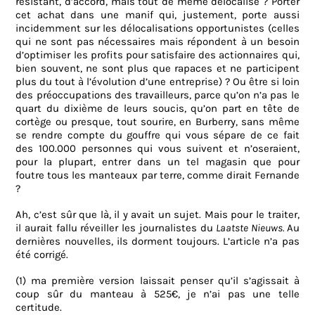
résistant, d’accord, mais tout de même délocalisé ? Porter
cet achat dans une manif qui, justement, porte aussi
incidemment sur les délocalisations opportunistes (celles
qui ne sont pas nécessaires mais répondent à un besoin
d’optimiser les profits pour satisfaire des actionnaires qui,
bien souvent, ne sont plus que rapaces et ne participent
plus du tout à l’évolution d’une entreprise) ? Ou être si loin
des préoccupations des travailleurs, parce qu’on n’a pas le
quart du dixième de leurs soucis, qu’on part en tête de
cortège ou presque, tout sourire, en Burberry, sans même
se rendre compte du gouffre qui vous sépare de ce fait
des 100.000 personnes qui vous suivent et n’oseraient,
pour la plupart, entrer dans un tel magasin que pour
foutre tous les manteaux par terre, comme dirait Fernande
?
Ah, c’est sûr que là, il y avait un sujet. Mais pour le traiter,
il aurait fallu réveiller les journalistes du
Laatste Nieuws.
Au
dernières nouvelles, ils dorment toujours. L’article n’a pas
été corrigé.
(1) ma première version laissait penser qu’il s’agissait à
coup sûr du manteau à 525€, je n’ai pas une telle
certitude.