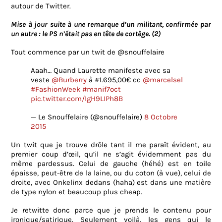
autour de Twitter.
Mise à jour suite à une remarque d’un militant, confirmée par
un autre : le PS n’était pas en tête de cortège. (2)
Tout commence par un twit de @snouffelaire
Aaah… Quand Laurette manifeste avec sa
veste
@Burberry
à #1.695,00€ cc
@marcelsel
#FashionWeek
#manif7oct
pic.twitter.com/IgH9LIPh8B
— Le Snouffelaire (@snouffelaire)
8 Octobre
2015
Un twit que je trouve drôle tant il me paraît évident, au
premier coup d’œil, qu’il ne s’agit évidemment pas du
même pardessus. Celui de gauche (héhé) est en toile
épaisse, peut-être de la laine, ou du coton (à vue), celui de
droite, avec Onkelinx dedans (haha) est dans une matière
de type nylon et beaucoup plus cheap.
Je retwitte donc parce que je prends le contenu pour
ironique/satirique. Seulement voilà, les gens qui le