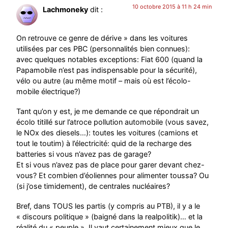
10 octobre 2015 à 11 h 24 min
Lachmoneky
dit :
On retrouve ce genre de dérive » dans les voitures
utilisées par ces PBC (personnalités bien connues):
avec quelques notables exceptions: Fiat 600 (quand la
Papamobile n’est pas indispensable pour la sécurité),
vélo ou autre (au même motif – mais où est l’écolo-
mobile électrique?)
Tant qu’on y est, je me demande ce que répondrait un
écolo titillé sur l’atroce pollution automobile (vous savez,
le NOx des diesels…): toutes les voitures (camions et
tout le toutim) à l’électricité: quid de la recharge des
batteries si vous n’avez pas de garage?
Et si vous n’avez pas de place pour garer devant chez-
vous? Et combien d’éoliennes pour alimenter toussa? Ou
(si j’ose timidement), de centrales nucléaires?
Bref, dans TOUS les partis (y compris au PTB), il y a le
« discours politique » (baigné dans la realpolitik)… et la
réalité du « peuple ». Il vaut certainement mieux que le