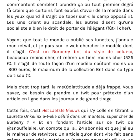
commentent semblent prendre ça au tout premier degré
(à croire que certains font exprès d’avoir de la merde dans
les yeux quand il s’agit de taper sur « le camp opposé »).
Les uns crient au scandale, les autres disent qu’une
socialiste a bien le droit de porter de l’élégant (fût-il cher).
Voyant que tout le monde a oublié ses lunettes, j’annule
mon retwit, et je pars sur le web chercher le modèle dont
il s’agit.
C’est un Burberry brit du style de celui-ci
,
beaucoup moins cher, et même un tiers moins cher (525
€). Il s’agit de toute façon d’un modèle coûtant moins de
900 euros, le maximum de la collection Brit dans ce type
de tissu (1).
Mais c’est trop tard, la me(r)diattitude a déjà frappé. Vous
savez, ce besoin de prendre un twit pour prétexte d’un
article en ligne dans les journaux de grand tirage.
Cette fois, c’est
Het Laatste Nieuws
qui s’y colle en titrant
«
Laurette Onkelinx a-t-elle défilé dans un manteau super cher de
Burberry ? »
Et en fondant l’article sur ce twit de
@snouffelaire, un compte qui a… 24 abonnés et que j’ai eu
le malheur de retwitter. Un article qu’on écrit vite fait sans