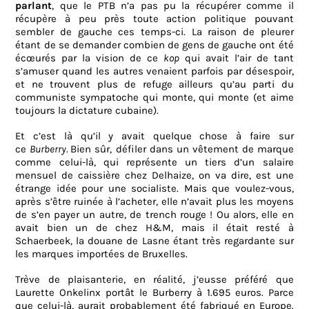
parlant
, que le PTB n’a pas pu la récupérer comme il
récupère à peu près toute action politique pouvant
sembler de gauche ces temps-ci. La raison de pleurer
étant de se demander combien de gens de gauche ont été
écœurés par la vision de ce
kop
qui avait l’air de tant
s’amuser quand les autres venaient parfois par désespoir,
et ne trouvent plus de refuge ailleurs qu’au parti du
communiste sympatoche qui monte, qui monte (et aime
toujours la dictature cubaine).
Et c’est là qu’il y avait quelque chose à faire sur
ce
Burberry.
Bien sûr, défiler dans un vêtement de marque
comme celui-là, qui représente un tiers d’un salaire
mensuel de caissière chez Delhaize, on va dire, est une
étrange idée pour une socialiste. Mais que voulez-vous,
après s’être ruinée à l’acheter, elle n’avait plus les moyens
de s’en payer un autre, de trench rouge ! Ou alors, elle en
avait bien un de chez H&M, mais il était resté à
Schaerbeek, la douane de Lasne étant très regardante sur
les marques importées de Bruxelles.
Trève de plaisanterie, en réalité, j’eusse préféré que
Laurette Onkelinx portât le Burberry à 1.695 euros. Parce
que celui-là, aurait probablement été fabriqué en Europe.