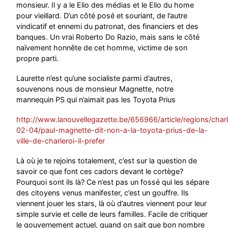
monsieur. Il y a le Elio des médias et le Elio du home
pour vieillard. D’un côté posé et souriant, de l’autre
vindicatif et ennemi du patronat, des financiers et des
banques. Un vrai Roberto Do Razio, mais sans le côté
naïvement honnête de cet homme, victime de son
propre parti.
Laurette n’est qu’une socialiste parmi d’autres,
souvenons nous de monsieur Magnette, notre
mannequin PS qui n’aimait pas les Toyota Prius
http://www.lanouvellegazette.be/656966/article/regions/charl
02-04/paul-magnette-dit-non-a-la-toyota-prius-de-la-
ville-de-charleroi-il-prefer
Là où je te rejoins totalement, c’est sur la question de
savoir ce que font ces cadors devant le cortège?
Pourquoi sont ils là? Ce n’est pas un fossé qui les sépare
des citoyens venus manifester, c’est un gouffre. Ils
viennent jouer les stars, là où d’autres viennent pour leur
simple survie et celle de leurs familles. Facile de critiquer
le gouvernement actuel, quand on sait que bon nombre