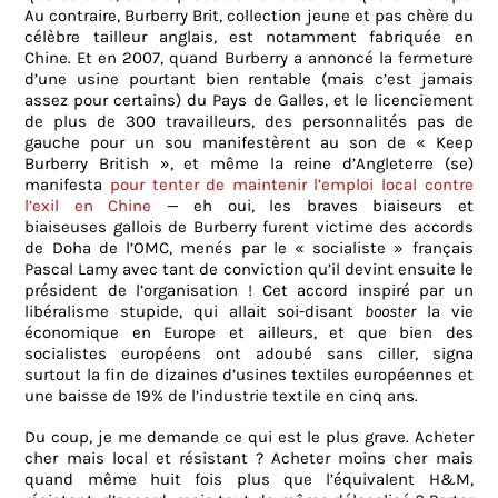
Au contraire, Burberry Brit, collection jeune et pas chère du
célèbre tailleur anglais, est notamment fabriquée en
Chine. Et en 2007, quand Burberry a annoncé la fermeture
d’une usine pourtant bien rentable (mais c’est jamais
assez pour certains) du Pays de Galles, et le licenciement
de plus de 300 travailleurs, des personnalités pas de
gauche pour un sou manifestèrent au son de « Keep
Burberry British », et même la reine d’Angleterre (se)
manifesta
pour tenter de maintenir l’emploi local contre
l’exil en Chine
— eh oui, les braves biaiseurs et
biaiseuses gallois de Burberry furent victime des accords
de Doha de l’OMC, menés par le « socialiste » français
Pascal Lamy avec tant de conviction qu’il devint ensuite le
président de l’organisation ! Cet accord inspiré par un
libéralisme stupide, qui allait soi-disant
booster
la vie
économique en Europe et ailleurs, et que bien des
socialistes européens ont adoubé sans ciller, signa
surtout la fin de dizaines d’usines textiles européennes et
une baisse de 19% de l’industrie textile en cinq ans.
Du coup, je me demande ce qui est le plus grave. Acheter
cher mais local et résistant ? Acheter moins cher mais
quand même huit fois plus que l’équivalent H&M,