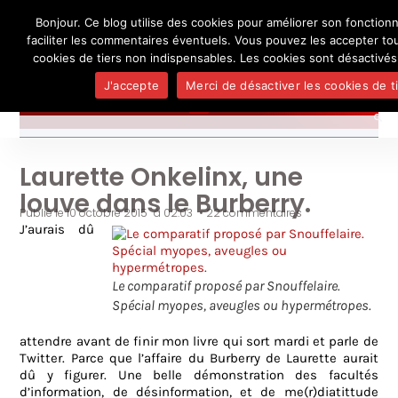
Bonjour. Ce blog utilise des cookies pour améliorer son fonctio
L'auteur
UN BLOG DE
SEL
faciliter les commentaires éventuels. Vous pouvez les accepter to
Je pense, donc je ne suis personne
Publicatio
cookies de tiers non indispensables. Les cookies sont désactivés
Médias
J'accepte
Merci de désactiver les cookies de ti
Contact
Laurette Onkelinx, une
louve dans le Burberry.
Publié le
10 octobre 2015
à
02:03
•
22 commentaires
J’aurais dû
Le comparatif proposé par Snouffelaire.
Spécial myopes, aveugles ou hypermétropes.
attendre avant de finir mon livre qui sort mardi et parle de
Twitter. Parce que l’affaire du Burberry de Laurette aurait
dû y figurer. Une belle démonstration des facultés
d’information, de désinformation, et de me(r)diatittude