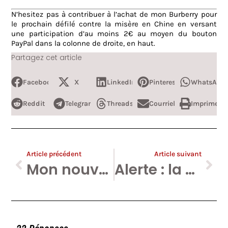
N’hesitez pas à contribuer à l’achat de mon Burberry pour
le prochain défilé contre la misère en Chine en versant
une participation d’au moins 2€ au moyen du bouton
PayPal dans la colonne de droite, en haut.
Partagez cet article
Facebook
X
LinkedIn
Pinterest
WhatsApp
Reddit
Telegram
Threads
Courriel
Imprimer
Article précédent
Article suivant
Mon nouveau livre sort mardi. Twonférence de presse (avis aux journo’s)
Alerte : la Belgique emprisonne 7 journalistes à la une.