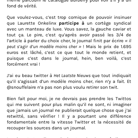
même parcourir le catalogue Burberry pour voir s’il y a un
fond de vérité.
Que voulez-vous, c’est trop comique de pouvoir insinuer
que Laurette Onkelinx
participe à
un cortège syndical
avec un manteau de luxe. Vous savez, la gauche caviar et
tout ça. Le pire, c’est qu’après avoir passé les 3/4 de
l’article à parler du choix cher, le journal finit par écrire
« il
peut s’agir d’un modèle moins cher »
! Mais le prix de 1.695
euros est lâché, c’est ce que tout le monde retient, et
puisque c’est dans le journal, hein, ben voilà, c’est
forcément vrai !
J’ai eu beau twitter à
Het Laatste Nieuws
que tout indiquait
qu’il s’agissait d’un modèle moins cher, rien n’y a fait. Et
@snouffelaire n’a pas non plus voulu retirer son twit.
Bien fait pour moi, je ne devrais pas prendre les Twittos
qui me suivent pour plus malin qu’il ne sont, ni imaginer
que jamais un journal ne publierait quelque chose que j’ai
retwitté, sans vérifier ! Il y a pourtant une différence
fondamentale entre la vitesse Twitter et la nécessité de
recouper les sources dans un journal.