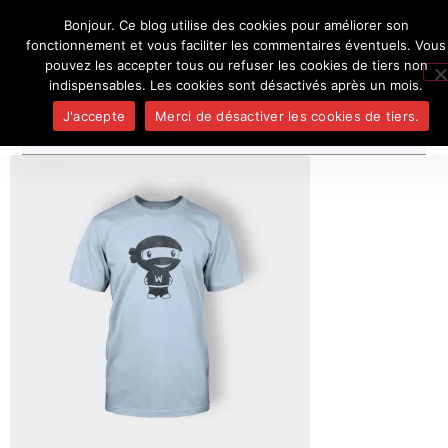
Bonjour. Ce blog utilise des cookies pour améliorer son
L'auteur
UN BLOG DE
SEL
fonctionnement et vous faciliter les commentaires éventuels. Vous
Je pense, donc je ne suis personne
Publicatio
pouvez les accepter tous ou refuser les cookies de tiers non
Médias
indispensables. Les cookies sont désactivés après un mois.
Contact
J'accepte
Merci de désactiver les cookies de tiers.