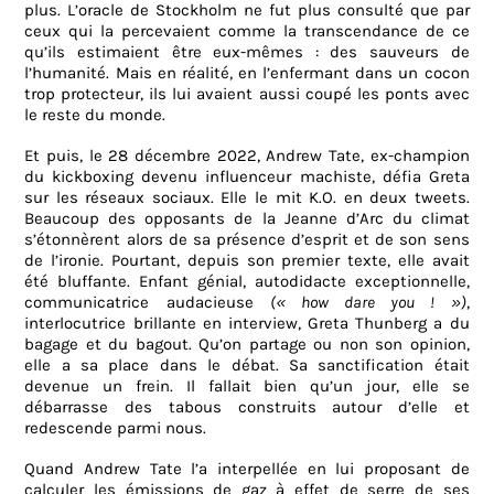
plus. L’oracle de Stockholm ne fut plus consulté que par
ceux qui la percevaient comme la transcendance de ce
qu’ils estimaient être eux-mêmes : des sauveurs de
l’humanité. Mais en réalité, en l’enfermant dans un cocon
trop protecteur, ils lui avaient aussi coupé les ponts avec
le reste du monde.
Et puis, le 28 décembre 2022, Andrew Tate, ex-champion
du kickboxing devenu influenceur machiste, défia Greta
sur les réseaux sociaux. Elle le mit K.O. en deux tweets.
Beaucoup des opposants de la Jeanne d’Arc du climat
s’étonnèrent alors de sa présence d’esprit et de son sens
de l’ironie. Pourtant, depuis son premier texte, elle avait
été bluffante. Enfant génial, autodidacte exceptionnelle,
communicatrice audacieuse
(« how dare you ! »)
,
interlocutrice brillante en interview, Greta Thunberg a du
bagage et du bagout. Qu’on partage ou non son opinion,
elle a sa place dans le débat. Sa sanctification était
devenue un frein. Il fallait bien qu’un jour, elle se
débarrasse des tabous construits autour d’elle et
redescende parmi nous.
Quand Andrew Tate l’a interpellée en lui proposant de
calculer les émissions de gaz à effet de serre de ses