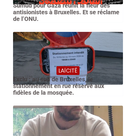
Sumud pour Gaza réunit la fleur des
antisionistes à Bruxelles. Et se réclame
de l’ONU.
LAÏCITÉ
6 mars 2026
Exclu : au sud de Bruxelles, le
stationnement en rue réservé aux
fidèles de la mosquée.