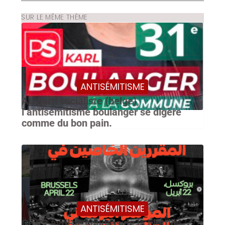
SUR LE MÊME THÈME
ANTISÉMITISME
4 juin 2026
Au parti socialiste (belge),
l’antisémitisme boulanger se digère
comme du bon pain.
ANTISÉMITISME
21 avril 2026
Ce 22 avril, le congrès de la Flottille