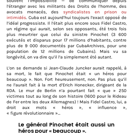
souvent l’impossibilité — de communiquer depuis
l’étranger avec les militants des Droits de l’homme, des
avocats menacés, des
syndicalistes en prison ou
intimidés
. Cuba est aujourd’hui toujours l’exact opposé de
l’idéal progressiste. Il l’était plus encore sous Fidel Castro,
un régime qui aurait, selon ses opposants, été trois fois
plus meurtrier que celui du sinistre Pinochet (3 600
exécutés et disparus pour 17 millions d’habitants, contre
plus de 9 000 documentés par CubaArchives, pour une
population de 12 millions de Cubains). Mais vu sa
longévité, on va dire qu’il l’a simplement été autant.
L’on se demande si Jean-Claude Juncker aurait rappelé, à
sa mort, le fait que Pinochet était « un héros pour
beaucoup ». Non. Fort heureusement, non. Pas plus qu’il
ne l’aurait fait à la mort d’Erich Honecker, dirigeant de la
RDA. Le mur de Berlin n’a pourtant fait « que » 250
victimes tout au long de son histoire (1600 pour le Rideau
de Fer entre les deux Allemagnes) ! Mais Fidel Castro, lui, a
droit aux mots « héros », « influence »,
« figure révolutionnaire »…
Le général Pinochet était aussi un
héros pour « beaucoup ».