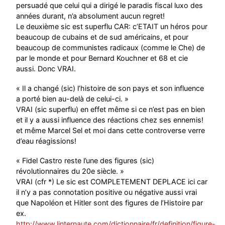
persuadé que celui qui a dirigé le paradis fiscal luxo des
années durant, n’a absolument aucun regret!
Le deuxième sic est superflu CAR: c’ETAIT un héros pour
beaucoup de cubains et de sud américains, et pour
beaucoup de communistes radicaux (comme le Che) de
par le monde et pour Bernard Kouchner et 68 et cie
aussi. Donc VRAI.
« Il a changé (sic) l’histoire de son pays et son influence
a porté bien au-delà de celui-ci. »
VRAI (sic superflu) en effet même si ce n’est pas en bien
et il y a aussi influence des réactions chez ses ennemis!
et même Marcel Sel et moi dans cette controverse verre
d’eau réagissions!
« Fidel Castro reste l’une des figures (sic)
révolutionnaires du 20e siècle. »
VRAI (cfr *) Le sic est COMPLETEMENT DEPLACE ici car
il n’y a pas connotation positive ou négative aussi vrai
que Napoléon et Hitler sont des figures de l’Histoire par
ex.
http://www.linternaute.com/dictionnaire/fr/definition/figure-