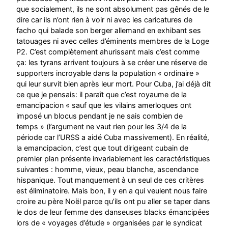
que socialement, ils ne sont absolument pas gênés de le
dire car ils n’ont rien à voir ni avec les caricatures de
facho qui balade son berger allemand en exhibant ses
tatouages ni avec celles d’éminents membres de la Loge
P2. C’est complètement ahurissant mais c’est comme
ça: les tyrans arrivent toujours à se créer une réserve de
supporters incroyable dans la population « ordinaire »
qui leur survit bien après leur mort. Pour Cuba, j’ai déjà dit
ce que je pensais: il paraît que c’est royaume de la
emancipacion « sauf que les vilains amerloques ont
imposé un blocus pendant je ne sais combien de
temps » (l’argument ne vaut rien pour les 3/4 de la
période car l’URSS a aidé Cuba massivement). En réalité,
la emancipacion, c’est que tout dirigeant cubain de
premier plan présente invariablement les caractéristiques
suivantes : homme, vieux, peau blanche, ascendance
hispanique. Tout manquement à un seul de ces critères
est éliminatoire. Mais bon, il y en a qui veulent nous faire
croire au père Noël parce qu’ils ont pu aller se taper dans
le dos de leur femme des danseuses blacks émancipées
lors de « voyages d’étude » organisées par le syndicat