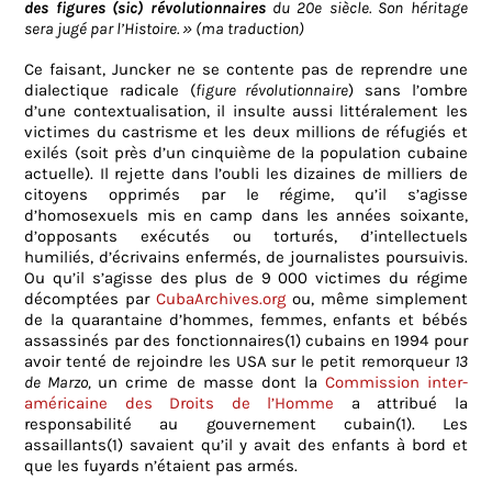
des figures (sic) révolutionnaires
du 20e siècle. Son héritage
sera jugé par l’Histoire. » (ma traduction)
Ce faisant, Juncker ne se contente pas de reprendre une
dialectique radicale (
figure révolutionnaire
) sans l’ombre
d’une contextualisation, il insulte aussi littéralement les
victimes du castrisme et les deux millions de réfugiés et
exilés (soit près d’un cinquième de la population cubaine
actuelle). Il rejette dans l’oubli les dizaines de milliers de
citoyens opprimés par le régime, qu’il s’agisse
d’homosexuels mis en camp dans les années soixante,
d’opposants exécutés ou torturés, d’intellectuels
humiliés, d’écrivains enfermés, de journalistes poursuivis.
Ou qu’il s’agisse des plus de 9 000 victimes du régime
décomptées par
CubaArchives.org
ou, même simplement
de la quarantaine d’hommes, femmes, enfants et bébés
assassinés par des fonctionnaires(1) cubains en 1994 pour
avoir tenté de rejoindre les USA sur le petit remorqueur
13
de Marzo,
un crime de masse dont la
Commission inter-
américaine des Droits de l’Homme
a attribué la
responsabilité au gouvernement cubain(1). Les
assaillants(1) savaient qu’il y avait des enfants à bord et
que les fuyards n’étaient pas armés.