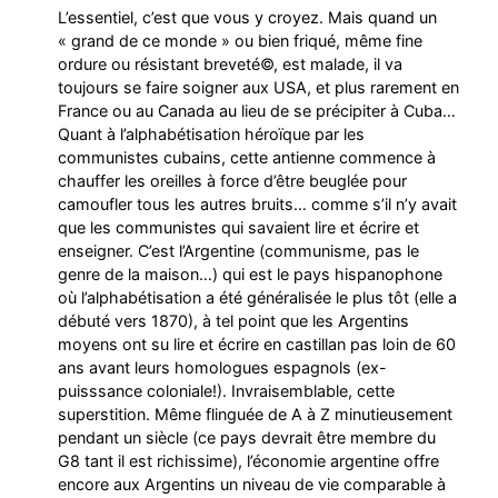
L’essentiel, c’est que vous y croyez. Mais quand un
« grand de ce monde » ou bien friqué, même fine
ordure ou résistant breveté©, est malade, il va
toujours se faire soigner aux USA, et plus rarement en
France ou au Canada au lieu de se précipiter à Cuba…
Quant à l’alphabétisation héroïque par les
communistes cubains, cette antienne commence à
chauffer les oreilles à force d’être beuglée pour
camoufler tous les autres bruits… comme s’il n’y avait
que les communistes qui savaient lire et écrire et
enseigner. C’est l’Argentine (communisme, pas le
genre de la maison…) qui est le pays hispanophone
où l’alphabétisation a été généralisée le plus tôt (elle a
débuté vers 1870), à tel point que les Argentins
moyens ont su lire et écrire en castillan pas loin de 60
ans avant leurs homologues espagnols (ex-
puisssance coloniale!). Invraisemblable, cette
superstition. Même flinguée de A à Z minutieusement
pendant un siècle (ce pays devrait être membre du
G8 tant il est richissime), l’économie argentine offre
encore aux Argentins un niveau de vie comparable à