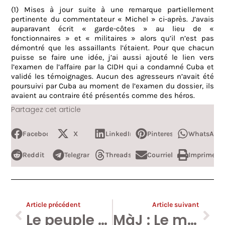
(1) Mises à jour suite à une remarque partiellement
pertinente du commentateur « Michel » ci-après. J’avais
auparavant écrit « garde-côtes » au lieu de «
fonctionnaires » et « militaires » alors qu’il n’est pas
démontré que les assaillants l’étaient. Pour que chacun
puisse se faire une idée, j’ai aussi ajouté le lien vers
l’examen de l’affaire par la CIDH qui a condamné Cuba et
validé les témoignages. Aucun des agresseurs n’avait été
poursuivi par Cuba au moment de l’examen du dossier, ils
avaient au contraire été présentés comme des héros.
Partagez cet article
Facebook
X
LinkedIn
Pinterest
WhatsApp
Reddit
Telegram
Threads
Courriel
Imprimer
Article précédent
Article suivant
Le peuple est con.
MàJ : Le ministère de Céline Fremault invite AMICALEMENT un Français critique à « vivre à Paris. »