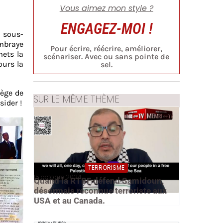
Vous aimez mon style ?
ENGAGEZ-MOI !
e sous-
embraye
Pour écrire, réécrire, améliorer,
mets la
scénariser. Avec ou sans pointe de
ours la
sel.
ège de
SUR LE MÊME THÈME
sider !
TERRORISME
15 octobre 2024
Quand la RTBF défend Samidoun,
désormais reconnue terroriste aux
USA et au Canada.