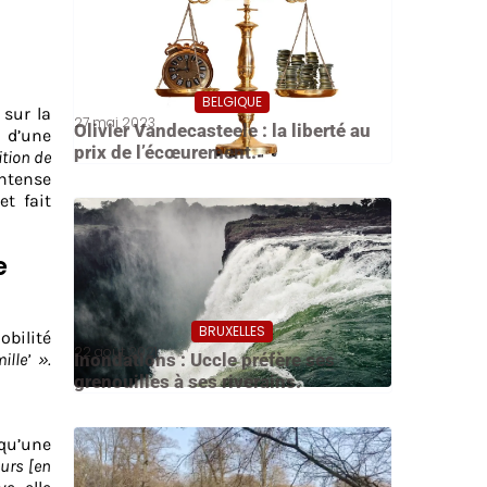
BELGIQUE
 sur la
27 mai 2023
Olivier Vandecasteele : la liberté au
e d’une
prix de l’écœurement.
ition de
ntense
et fait
e
BRUXELLES
obilité
22 août 2021
Inondations : Uccle préfère ses
lle’ ».
grenouilles à ses riverains.
 qu’une
eurs [en