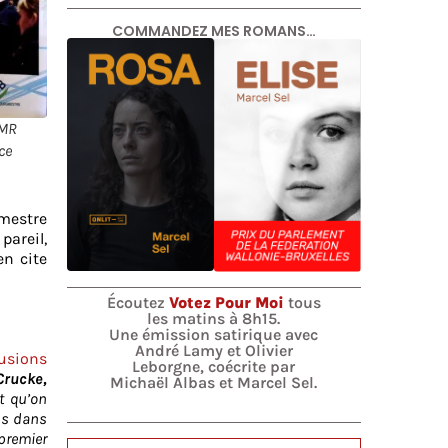
COMMANDEZ MES ROMANS…
 MR
ce
gmestre
pareil,
en cite
Écoutez
Votez Pour Moi
tous
les matins à 8h15.
Une émission satirique avec
André Lamy et Olivier
usions
Leborgne, coécrite par
Crucke,
Michaël Albas et Marcel Sel.
t qu’on
oss dans
 premier