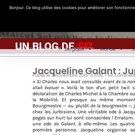
Bonjour. Ce blog utilise des cookies pour améliorer son fonctionn
UN BLOG DE
SEL
Je pense, donc je ne suis personne
Belgique
Monde
S
Jacqueline Galant : Jur
Publié le
2 novembre 2015
à
11:08
•
59 comment
«
Si Charles nous avait consultés avant de la nom
allait évoluer
»
. Voilà le ton d’un petit twit s
déclaration de Charles Michel à la Chambre su
la Mobilité. Et presque au même moment, 
Bourgmestre — ou plutôt
de la bourgmestre —,
chez les Jurbisiens. Une véritable ode à Jacq
pages sur huit lui sont consacrées ! Erratum. 
une ode
de
Galant à elle-même. Les quatre 
première personne. Jacqueline organise so