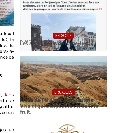
u local
BELGIQUE
lo), la
19 septembre 2023
Les sept erreurs de Rajae-le-taxi.
dits du
ors-la-
ence de
s
BRUXELLES
e,
dans
21 juin 2023
Maire de Téhéran : c’est toute la
ritique
Vivaldi qui a déposé le ver dans le
ysette.
fruit.
avec un
 jour au