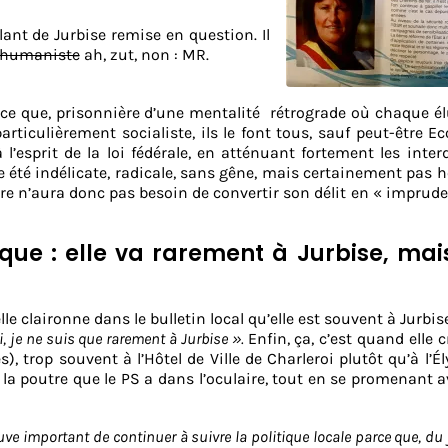
lant de Jurbise remise en question. Il
humaniste
ah, zut, non : MR.
rce que, prisonnière d’une mentalité
rétrograde où chaque él
rticulièrement socialiste, ils le font tous, sauf peut-être Eco
l’esprit de la loi fédérale, en atténuant fortement les inter
e été indélicate, radicale, sans gêne, mais certainement pas h
stre n’aura donc pas besoin de convertir son délit en « imprud
que : elle va rarement à Jurbise, mai
 elle claironne dans le bulletin local qu’elle est souvent à Jurbis
, je ne suis que rarement à Jurbise ».
Enfin, ça, c’est quand elle c
), trop souvent à l’Hôtel de Ville de Charleroi plutôt qu’à l’Él
a poutre que le PS a dans l’oculaire, tout en se promenant 
ouve important de continuer à suivre la politique locale parce que, du