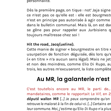
personnalité.
Dès la première page, on tique : not’ Jaja sign
ce n’est pas ce qu’elle est : elle est
bourgmest
n’est en principe pas autorisée à agir comme 
dans le bulletin communal. Mais là, on est dans
se gêne pas pour rappeler aux Jurbisiens q
toujours maîtresse chez soi !
Hit the road, Jacq(ueline).
Cette manie de signer « bourgmestre en titre » 
usurpation de fonction déguisée, dès lors qu’
(« en titre » n’a aucun sens légal). Mais ne jet
et non des moindres, comme Elio Di Rupo, au 
trois, les autres m’excuseront, la liste complète
Au MR, la galanterie n’est
C’est toutefois encore au MR, le parti de
mandataires, comme le rapportait Le Vif, en 2
député wallon MR
[…] Je peux comprendre qu’on 
retrouve le maïorat à la fin de celui-ci. […] Certains 
leur commune. Moi, j’estime qu’Elio Di Rupo n’a plus 