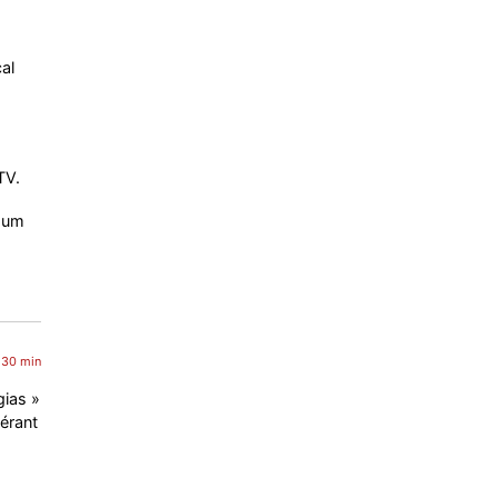
al
TV.
imum
 30 min
gias »
érant