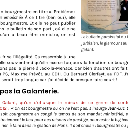
e « bourgmestre en titre ». Problème :
re empêchée.
À ce titre (ben oui), elle
bourgmestre. Et elle ne peut publier
 le bulletin de son parti, où elle ne
u’on a beau être ministre, on est
Le bulletin paroissial du
jurbisien, le glamour sau
galant.
frise l’illégalité. Ça ressemble à une
elle sous-entend qu’elle exerce toujours la fonction de bour
ons pas la pierre à Jack-la-Menace. Car bien d’autres ont fait 
PS, Maxime Prévôt, au CDH. Ou Bernard Clerfayt, au FDF. J’
 serait trop longue car j’ai décidé de presque faire court !
 pas la Galanterie.
… Galant, qu’on s’offusque le mieux de ce genre de conf
012 :
« On est bourgmestre ou on ne l’est pas, s’insurge
Jean-Luc 
soit bourgmestre en congé le temps de son mandat ministériel, e
entretiennent le flou pour des raisons de prestige, pour rester le big b
rien à faire dans la gestion de Mons. Il doit choisir : bourgmestre ou