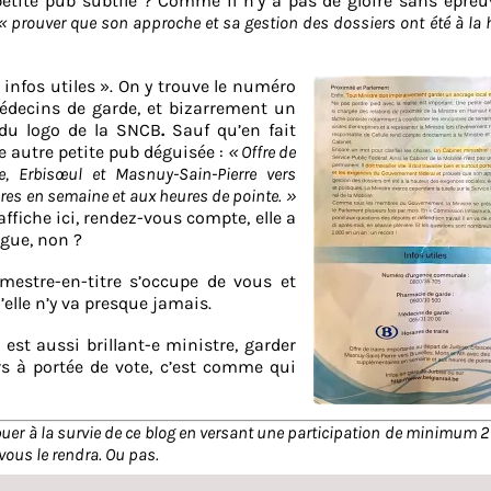
tite pub subtile ? Comme il n’y a pas de gloire sans épreuv
« prouver que son approche et sa gestion des dossiers ont été à la 
« infos utiles ». On y trouve le numéro
édecins de garde, et bizarrement un
 du logo de la SNCB
.
Sauf qu’en fait
ne autre petite pub déguisée :
« Offre de
e, Erbisœul et Masnuy-Sain-Pierre vers
res en semaine et aux heures de pointe. »
affiche ici, rendez-vous compte, elle a
ngue, non ?
mestre-en-titre s’occupe de vous et
’elle n’y va presque jamais.
 est aussi brillant-e ministre, garder
s à portée de vote, c’est comme qui
ibuer à la survie de ce blog en versant une participation de minimum 2 
vous le rendra. Ou pas.