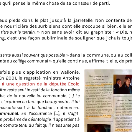
 qu’il pense la même chose de sa consœur de parti.
eux pieds dans le plat jusqu’à la jarretelle. Non contente d
re nourricière des Jurbisiens dont elle s’occupe si bien, elle 
itre sur le terrain. »
Non sans avoir dit au graphiste :
«
Dis, 
g, c’est une façon subliminale de souligner que j’chuis touj
ésente aussi souvent que possible »
dans la commune, ou au coll
ente du collège communal »
qu’elle continue, affirme-t-elle, de pré
tefois plus d’application en Wallonie,
 En 2001, le regretté ministre Antoine
u
à une question de la députée Ecolo
itre reste seul investi de la fonction même
4bis de la nouvelle loi communale. […] Le
 s’exprimer en tant que bourgmestre.
Il lui
 ressortissent à la fonction, notamment
communal
. En l’occurrence […], il s’agit
 problème de déontologie. Il appartient à
uve compte tenu du fait qu’il n’assume pas