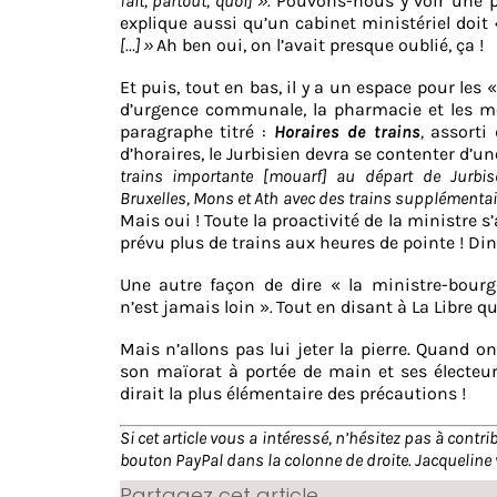
fait, partout, quoi] ».
Pouvons-nous y voir une pe
explique aussi qu’un cabinet ministériel doit
[…] »
Ah ben oui, on l’avait presque oublié, ça !
Et puis, tout en bas, il y a un espace pour les 
d’urgence communale, la pharmacie et les m
paragraphe titré :
Horaires de trains
,
assorti
d’horaires, le Jurbisien devra se contenter d’u
trains importante [mouarf] au départ de Jurbis
Bruxelles, Mons et Ath avec des trains supplémentai
Mais oui ! Toute la proactivité de la ministre s’
prévu plus de trains aux heures de pointe ! Di
Une autre façon de dire « la ministre-bourg
n’est jamais loin »
.
Tout en disant à La Libre qu
Mais n’allons pas lui jeter la pierre. Quand on
son maïorat à portée de main et ses électeur
dirait la plus élémentaire des précautions !
Si cet article vous a intéressé, n’hésitez pas à contr
bouton PayPal dans la colonne de droite. Jacqueline 
Partagez cet article