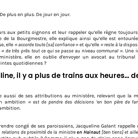
De plus en plus. De jour en jour.
rs aux petits oignons et leur rappeler qu’elle règne toujours
ste de la Bourgmestre, elle explique ainsi qu’elle est entouré
e, elle
« accorde toute [sa] confiance »
et qu’elle
« reste à la dispos
s
« de très près tout ce qui se passe au niveau communal ».
Une i
 ministère, elle en oublie d’envoyer un avocat au tribunal 
intes quotidiennes ?
ine, il y a plus de trains aux heures… d
e aussi de ses attributions au ministère, relevant que la m
n ambition
« est de pendre des décisions ‘en bon père de fami
ambition.
rendre congé de ses paroissiens, Jacqueline Galant rappelle
s relations de proximité de la ministre
en Hainaut
[ben tiens] et aill