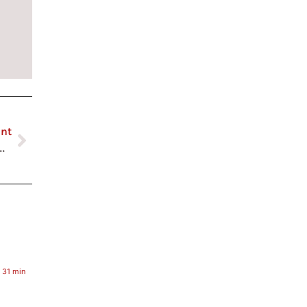
ant
 Filigranes ! Pour la bonne cause.
 31 min