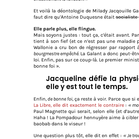
Et voilà la déontologie de Milady Jacqouille Ga
faut dire qu’Antoine Duquesne était
socialiste
Elle parle plus, elle flingue.
Mais soyons justes : tout ça, c’était avant. Pa
tient à son fief (et ce n’est pas une maladie pa
Wallonie a cru bon de régresser par rapport à 
bourgmestre empêché.
La Galant a donc peut-êtr
loi. Enfin, pas sur ce coup-là. Le premier mini
bonne foi ».
Jacqueline défie la physi
elle y est tout le temps.
Enfin,
de bonne foi
, ça reste à voir. Parce que si
La Libre, elle dit exactement le contraire
:
« moi
Paul Magnette qui serait, selon elle (et d’autres
Haha ! La Pompadour hennuyère aime à cibler l
baobab dans le viseur !
Une question plus tôt, elle dit en effet :
«
Je tr