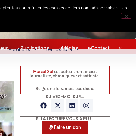
epter tous ou refuser les cookies de tiers non indispensables. Les
teur
Publications
Médias
Contact
l
Parutions
Temps libre
Marcel Sel
est auteur, romancier,
journaliste, chroniqueur et satiriste.
Belge une fois, mais pas deux.
SUIVEZ-MOI SUR…
SI LA LECTURE VOUS A PLU…
Faire un don