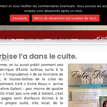
ement et vous faciliter les commentaires éventuels. Vous pouvez les acc
cookies sont désactivés après un mois.
J'accepte
Merci de désactiver les cookies de tiers.
L'au
ociété
Sarcasmes
Nederlands
Nouvelles de Se
bise l’a dans le culte.
aires
mer, on lui aurait prédit comment cela
atirique d’Ecolo Jurbise, suite à la
r « l’imprudence » de sa ministre de
le toutes-boîtes de la Liste du
joliment titré « Entre Nous »
arrive
ueline Galant : pas moins de quatre
Ce n’est pas une ode à Galant, c’est
pages sont d’ailleurs écrites à la
n propre culte, très local, de la