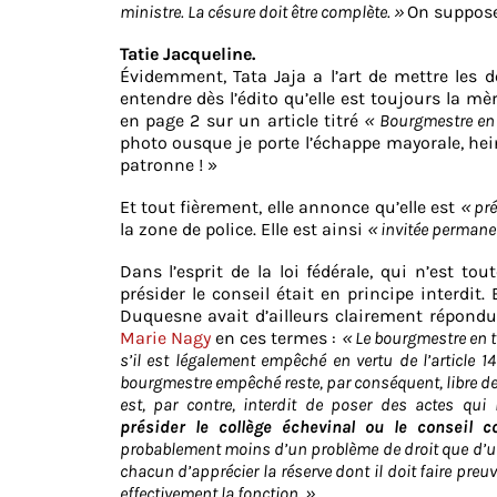
ministre. La césure doit être complète. »
On suppose
Tatie Jacqueline.
Évidemment, Tata Jaja a l’art de mettre les d
entendre dès l’édito qu’elle est toujours la mè
en page 2 sur un article titré
« Bourgmestre en t
photo ousque je porte l’échappe mayorale, hein
patronne ! »
Et tout fièrement, elle annonce qu’elle est
« pr
la zone de police. Elle est ainsi
« invitée perman
Dans l’esprit de la loi fédérale, qui n’est tou
présider le conseil était en principe interdit.
Duquesne avait d’ailleurs clairement répond
Marie Nagy
en ces termes :
« Le bourgmestre en t
s’il est légalement empêché en vertu de l’article 1
bourgmestre empêché reste, par conséquent, libre de
est, par contre, interdit de poser des actes qui
présider le collège échevinal ou le conseil 
probablement moins d’un problème de droit que d’un
chacun d’apprécier la réserve dont il doit faire pre
effectivement la fonction. »