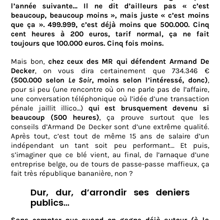
l’année suivante… Il ne dit d’ailleurs pas « c’est
beaucoup, beaucoup moins », mais juste « c’est moins
que ça ». 499.999, c’est déjà moins que 500.000. Cinq
cent heures à 200 euros, tarif normal, ça ne fait
toujours que 100.000 euros. Cinq fois moins.
Mais bon,
chez ceux des MR qui défendent Armand De
Decker
, on vous dira certainement que 734.346 €
(500.000 selon
Le Soir
,
moins selon l’intéressé, donc)
,
pour si peu (une rencontre où on ne parle pas de l’affaire,
une conversation téléphonique où l’idée d’une transaction
pénale jaillit illico…)
qui est brusquement devenu si
beaucoup (500 heures)
, ça prouve surtout que les
conseils d’Armand De Decker sont d’une extrême qualité.
Après tout, c’est tout de même 15 ans de salaire d’un
indépendant un tant soit peu performant… Et puis,
s’imaginer que ce blé vient, au final, de l’arnaque d’une
entreprise belge, ou de tours de passe-passe maffieux, ça
fait très république bananière, non ?
Dur, dur, d’arrondir ses deniers
publics…