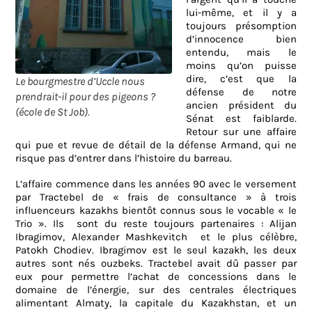
lui-même, et il y a
toujours présomption
d’innocence bien
entendu, mais le
moins qu’on puisse
dire, c’est que la
Le bourgmestre d’Uccle nous
défense de notre
prendrait-il pour des pigeons ?
ancien président du
(école de St Job).
Sénat est faiblarde.
Retour sur une affaire
qui pue et revue de détail de la défense Armand, qui ne
risque pas d’entrer dans l’histoire du barreau.
L’affaire commence dans les années 90 avec le versement
par Tractebel de « frais de consultance » à trois
influenceurs kazakhs bientôt connus sous le vocable « le
Trio ». Ils
sont du reste toujours partenaires :
Alijan
Ibragimov, Alexander Mashkevitch
et le plus célèbre,
Patokh Chodiev. Ibragimov est le seul kazakh, les deux
autres sont nés ouzbeks. Tractebel avait dû passer par
eux pour permettre l’achat de concessions dans le
domaine de l’énergie, sur des centrales électriques
alimentant Almaty, la capitale du Kazakhstan, et un