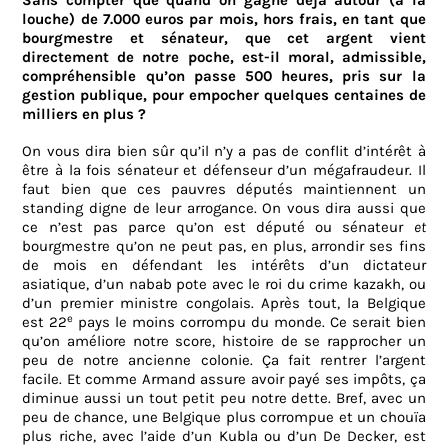
Sans compter que quand on gagne déjà autour (à la
louche) de 7.000 euros par mois, hors frais, en tant que
bourgmestre et sénateur, que cet argent vient
directement de notre poche, est-il moral, admissible,
compréhensible qu’on passe 500 heures, pris sur la
gestion publique, pour empocher quelques centaines de
milliers en plus ?
On vous dira bien sûr qu’il n’y a pas de conflit d’intérêt à
être à la fois sénateur et défenseur d’un mégafraudeur. Il
faut bien que ces pauvres députés maintiennent un
standing digne de leur arrogance. On vous dira aussi que
ce n’est pas parce qu’on est député ou sénateur
et
bourgmestre qu’on ne peut pas, en plus, arrondir ses fins
de mois en défendant les intérêts d’un dictateur
asiatique, d’un nabab pote avec le roi du crime kazakh, ou
d’un premier ministre congolais. Après tout, la Belgique
e
est 22
pays le moins corrompu du monde. Ce serait bien
qu’on améliore notre score, histoire de se rapprocher un
peu de notre ancienne colonie. Ça fait rentrer l’argent
facile. Et comme Armand assure avoir payé ses impôts, ça
diminue aussi un tout petit peu notre dette. Bref, avec un
peu de chance, une Belgique plus corrompue et un chouïa
plus riche, avec l’aide d’un Kubla ou d’un De Decker, est