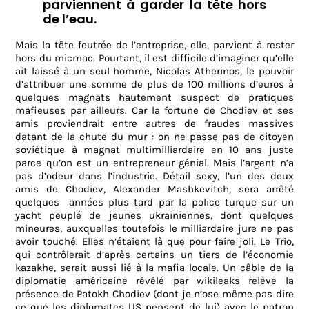
parviennent à garder la tête hors
de l’eau.
Mais la tête feutrée de l’entreprise, elle, parvient à rester
hors du micmac. Pourtant, il est difficile d’imaginer qu’elle
ait laissé à un seul homme, Nicolas Atherinos, le pouvoir
d’attribuer une somme de plus de 100 millions d’euros à
quelques magnats hautement suspect de pratiques
mafieuses par ailleurs. Car la fortune de Chodiev et ses
amis proviendrait entre autres de fraudes massives
datant de la chute du mur : on ne passe pas de citoyen
soviétique à magnat multimilliardaire en 10 ans juste
parce qu’on est un entrepreneur génial. Mais l’argent n’a
pas d’odeur dans l’industrie. Détail sexy, l’un des deux
amis de Chodiev, Alexander Mashkevitch, sera arrêté
quelques
années plus tard par la police turque sur un
yacht peuplé de jeunes ukrainiennes, dont quelques
mineures, auxquelles toutefois le milliardaire jure ne pas
avoir touché. Elles n’étaient là que pour faire joli. Le Trio,
qui contrôlerait d’après certains un tiers de l’économie
kazakhe, serait aussi lié à la mafia locale. Un câble de la
diplomatie américaine révélé par wikileaks relève la
présence de Patokh Chodiev (dont je n’ose même pas dire
ce que les diplomates US pensent de lui) avec le patron