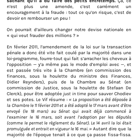
sachant qu’il a dû faire des petits entretemps.
Ça, ce
n’est plus une amende, c’est carrément un
encouragement à la fraude : tout ce qu’on risque, c’est de
devoir en rembourser un peu !
On pourrait d’ailleurs changer notre devise nationale en
« qui veut frauder des millions ? »
En février 2011, l’amendement de la loi sur la transaction
pénale a donc été vite fait coulé par la majorité dans une
loi-programme, fourre-tout qui fait s’arracher les cheveux à
l’opposition — y’a même pas le mode d’emploi avec —, et
est passée très vite à la Chambre (en commission des
finances, sous la houlette du ministre des Finances,
Didier Reynders), puis de la Chambre au Sénat (en
commission de Justice, sous la houlette de Stefaan De
Clerck), pour être adoptée
just in time
pour sauver Chodiev
et ses potes. Le Vif résume :
«
La proposition a été déposée à
la Chambre le 11 février 2011 et a été adopté le 17 mars avant d’être
envoyé (le 18 mars) au Sénat qui avait déjà commencé à
l’examiner le 16 mars, soit avant l’adoption par les députés
(comme le permet le règlement du Sénat). Le 14 avril la loi était
promulguée et entrait en vigueur le 16 mai. »
Autant dire que la
majorité de l’époque tenait à ce que ça passe fissa-fissa.