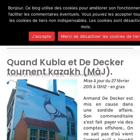
Bonjour. Ce blog utilise des cookies pour améliorer son fonctionn
L'auteur
UN BLOG DE
SEL
faciliter les commentaires éventuels. Vous pouvez les accepter tou
Je pense, donc je ne suis personne
Publicatio
les cookies de tiers non indispensables. Les cookies sont désacti
Médias
mois.
Contact
J'accepte
Merci de désactiver les cookies de tier
Quand Kubla et De Decker
tournent kazakh (MàJ).
Publié le
26 février 2015
à
21:22
•
81 commentaires
Mise à jour du 27 février
2015 à 13h12 – en gras
Armand De Decker est
mis en cause dans
une sordide affaire.
Son commanditaire
s’est fait payer via des
comptes offshore… On
ne sait pas d’où vient
l’argent qu’il a touché