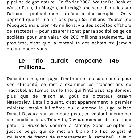
pipeline de gaz naturel. En février 2002, Walter De Bock et
Walter Pauli, du Morgen, ont rédigé une série d’articles sur
l’affaire — probablement la série la plus complète. On y
apprend que le Trio n’a pas perçu 55 millions d’euros (de
l’époque), mais bien 145 millions, via des sociétés offshore
de Tractebel — pour assurer l’achat par la société belge de
sociétés pour une valeur de 200 millions seulement… Le
problème, c’est que la rentabilité des achats n’a jamais
été au rendez-vous.
Le Trio aurait empoché 145
millions…
Deuxième hic, un juge d’instruction suisse, connu pour
son efficacité, se met à examiner les transactions de
Tractebel. Et tombe sur le Trio, qui l’intéresse rapidement
plus que de raison au goût du dictateur kazakh
Nazerbaiev. Détail piquant, c’est apparemment le premier
ministre kazakh lui-même qui a amené le juge suisse
Daniel Devaux sur sa propre piste, en voulant incriminer
son prédécesseur. Très vite, Devaux menace de tout faire
péter, à Bruxelles comme à Almaty. Sans compter la
justice belge, qui se met en branle (le fisc exigera 6
milliards de francs de redressement à Tractebel). Et le «