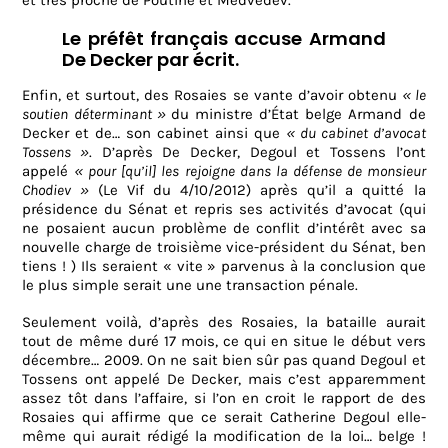
et très proche de Poutine et Medvedev.
Le préfêt français accuse Armand
De Decker par écrit.
Enfin, et surtout, des Rosaies se vante d’avoir obtenu
« le
soutien
déterminant
»
du ministre d’État belge Armand de
Decker et de… son cabinet ainsi que
« du cabinet d’avocat
Tossens »
. D’après De Decker, Degoul et Tossens l’ont
appelé
« pour [qu’il] les rejoigne dans la défense de monsieur
Chodiev »
(Le Vif du 4/10/2012) après qu’il a quitté la
présidence du Sénat et repris ses activités d’avocat (qui
ne posaient aucun problème de conflit d’intérêt avec sa
nouvelle charge de troisième vice-président du Sénat, ben
tiens ! ) Ils seraient « vite » parvenus à la conclusion que
le plus simple serait une une transaction pénale.
Seulement voilà, d’après des Rosaies, la bataille aurait
tout de même duré 17 mois, ce qui en situe le début vers
décembre… 2009. On ne sait bien sûr pas quand Degoul et
Tossens ont appelé De Decker, mais c’est apparemment
assez tôt dans l’affaire, si l’on en croit le rapport de des
Rosaies qui affirme que ce serait Catherine Degoul elle-
même qui aurait rédigé la modification de la loi… belge !