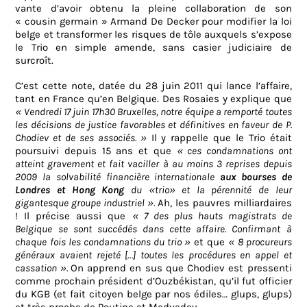
vante d’avoir obtenu la pleine collaboration de son
« cousin germain » Armand De Decker pour modifier la loi
belge et transformer les risques de tôle auxquels s’expose
le Trio en simple amende, sans casier judiciaire de
surcroît.
C’est cette note, datée du 28 juin 2011 qui lance l’affaire,
tant en France qu’en Belgique. Des Rosaies y explique que
« Vendredi 17 juin 17h30 Bruxelles, notre équipe a remporté toutes
les décisions de justice favorables et définitives en faveur de P.
Chodiev et de ses associés. »
Il y rappelle que le Trio était
poursuivi depuis 15 ans et que
« ces condamnations ont
atteint gravement et fait vaciller à au moins 3 reprises depuis
2009 la solvabilité financière internationale
aux bourses de
Londres et Hong Kong
du «trio» et la pérennité de leur
gigantesque groupe industriel ».
Ah, les pauvres milliardaires
! Il précise aussi que
« 7 des plus hauts magistrats de
Belgique se sont succédés dans cette affaire. Confirmant à
chaque fois les condamnations du trio »
et que
« 8 procureurs
généraux avaient rejeté […] toutes les procédures en appel et
cassation ».
On apprend en sus que Chodiev est pressenti
comme prochain président d’Ouzbékistan, qu’il fut officier
du KGB (et fait citoyen belge par nos édiles… glups, glups)