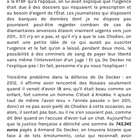
à la RTBF qu’à l’époque, on lui avait expliqué que l’urgence
était due à des dossiers qui risquaient la prescription et
au besoin d’argent de l’État. Les journalistes qui disposent
des banques de données dont je ne dispose pas
pourraient peut-être regarder combien de cas de
diamantaires anversois étaient vraiment urgents vers juin
2011… S’il n’y en a pas, et qu’il n’y a que le cas Chodiev, on
aurait une petite idée de ce qui aurait pu susciter
l’urgence et le fait qu’on a laissé, pendant deux mois, la
possibilité à des criminels de sang de payer leur liberté
sans même l’intervention d’un juge ! Et ça, De Decker ne
l’explique pas ! En fait, personne n’a pu nous l’expliquer !
Troisième problème dans la défense de De Decker : en
2012, il affirme avoir rencontré des Rosaies seulement
quand il venait d’avoir 18 ans, qu’il était beau comme un
enfant, fort comme un homme. C’était à Knokke. Il ajoute
tout de même l’avoir revu « l’année passée » (en 2011,
donc) et ne pas avoir parlé de Chodiev à cette occasion, ou
alors, il sentait pas bon, ou il ne s’en souvient pas, comme
dit Brel quand on l’accuse d’avoir tué un chat. Aujourd’hui
que la justice française a déniché une somme de
743.345
euros
payés à Armand De Decker, on trouvera bizarre que
face à de tels émoluments, celui qui reconnaît avoir