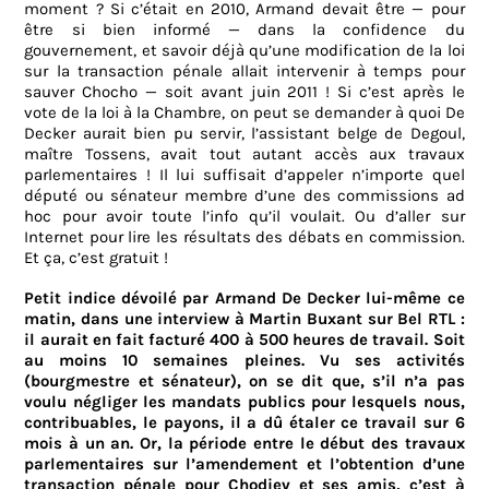
moment ? Si c’était en 2010, Armand devait être — pour
être si bien informé — dans la confidence du
gouvernement, et savoir déjà qu’une modification de la loi
sur la transaction pénale allait intervenir à temps pour
sauver Chocho — soit avant juin 2011 ! Si c’est après le
vote de la loi à la Chambre, on peut se demander à quoi De
Decker aurait bien pu servir, l’assistant belge de Degoul,
maître Tossens, avait tout autant accès aux travaux
parlementaires ! Il lui suffisait d’appeler n’importe quel
député ou sénateur membre d’une des commissions ad
hoc pour avoir toute l’info qu’il voulait. Ou d’aller sur
Internet pour lire les résultats des débats en commission.
Et ça, c’est gratuit !
Petit indice dévoilé par Armand De Decker lui-même ce
matin, dans une interview à Martin Buxant sur Bel RTL :
il aurait en fait facturé 400 à 500 heures de travail. Soit
au moins 10 semaines pleines. Vu ses activités
(bourgmestre et sénateur), on se dit que, s’il n’a pas
voulu négliger les mandats publics pour lesquels nous,
contribuables, le payons, il a dû étaler ce travail sur 6
mois à un an. Or, la période entre le début des travaux
parlementaires sur l’amendement et l’obtention d’une
transaction pénale pour Chodiev et ses amis, c’est à