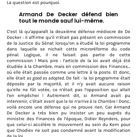
La question est pourquoi.
Armand De Decker défend bien
tout le monde sauf lui-même.
C’est là qu’apparaît la deuxième défense médiocre de De
Decker : il affirme qu’il n’était pas présent en commission
de la Justice du Sénat lorsqu’on a étudié la loi programme
dans laquelle se nichait cette microréforme du code
pénal. Logique, il ne faisait pas partie de cette
commission ! Mais pire : l’article de la loi avait déjà été
étudiée à la Chambre, mais en commission des Finances…
où elle était passée comme une lettre à la poste. Et donc,
elle était
as good as adopted
. De fait : la loi programme était
déposée par la majorité, et il n’y avait aucune raison
qu’elle ne fût votée, ce n’était pas l’opposition qui allait
l’en empêcher ! Autrement dit, si Armand avait pu
intervenir, c’était
avant que la loi n’arrive à la Chambre !
Donc,
voilà encore une défense qui ne prouve rien. Car Armand
De Decker a très bien pu insister un peu auprès du
ministre des Finances de l’époque, Didier Reynders, pour
que celui-ci accélère le mouvement au sein du Kern pour
que Chodiev ne soit pas condamné avant la modification
de la loi.