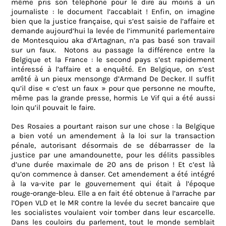
même pris son téléphone pour le dire au moins à un
journaliste : le document l’accablait ! Enfin, on imagine
bien que la justice française, qui s’est saisie de l’affaire et
demande aujourd’hui la levée de l’immunité parlementaire
de Montesquiou aka d’Artagnan, n’a pas basé son travail
sur un faux.
Notons au passage la différence entre la
Belgique et la France : le second pays s’est rapidement
intéressé à l’affaire et a enquêté. En Belgique, on s’est
arrêté à un pieux mensonge d’Armand De Decker. Il suffit
qu’il dise « c’est un faux » pour que personne ne moufte,
même pas la grande presse, hormis Le Vif qui a été aussi
loin qu’il pouvait le faire.
Des Rosaies a pourtant raison sur une chose : la Belgique
a bien voté un amendement à la loi sur la transaction
pénale, autorisant désormais de se débarrasser de la
justice par une amandounette, pour les délits passibles
d’une durée maximale de 20 ans de prison ! Et c’est là
qu’on commence à danser. Cet amendement a été intégré
à la va-vite par le gouvernement qui était à l’époque
rouge-orange-bleu. Elle a en fait été obtenue à l’arrache par
l’Open VLD et le MR contre la levée du secret bancaire que
les socialistes voulaient voir tomber dans leur escarcelle.
Dans les couloirs du parlement, tout le monde semblait