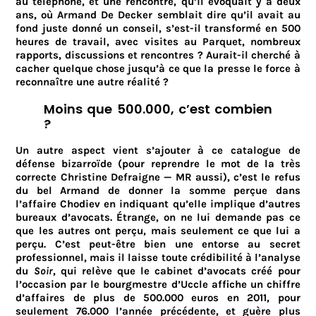
au téléphone, et une rencontre, qu’il évoquait y a deux
ans, où Armand De Decker semblait dire qu’il avait au
fond juste donné un conseil, s’est-il transformé en 500
heures de travail, avec visites au Parquet, nombreux
rapports, discussions et rencontres ? Aurait-il cherché à
cacher quelque chose jusqu’à ce que la presse le force à
reconnaître une autre réalité ?
Moins que 500.000, c’est combien
?
Un autre aspect vient s’ajouter à ce catalogue de
défense bizarroïde (pour reprendre le mot de la très
correcte Christine Defraigne — MR aussi), c’est le refus
du bel Armand de donner la somme perçue dans
l’affaire Chodiev en indiquant qu’elle implique d’autres
bureaux d’avocats. Étrange, on ne lui demande pas ce
que les autres ont perçu, mais seulement ce que lui a
perçu. C’est peut-être bien une entorse au secret
professionnel, mais il laisse toute crédibilité à l’analyse
du
Soir
, qui relève que le cabinet d’avocats créé pour
l’occasion par le bourgmestre d’Uccle affiche un chiffre
d’affaires de plus de 500.000 euros en 2011, pour
seulement 76.000 l’année précédente, et guère plus