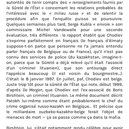
autorités de tenir compte des
« renseignements fournis par
la Sûreté de l’État »
concernant les relations probables de
l’intéressé avec le
« milieu russe »
et de ralentir la
procédure afin que l’enquête puisse se poursuivre.
Quelques semaines plus tard, Serge Kubla « envoie » son
commissaire Michel Vandewalle pour une seconde
évaluation, très différente : le rapport établit que Chodiev
s’exprime parfaitement en français (le français d’Almaty
suppose-t-on parce que personne ne l’a jamais entendu
parler français de Belgique ou de France), qu’il n’est pas
connu des services de police (du kazakhstan, imagine-t-
on, parce que la Sûreté a déjà relevé qu’il était l’associé
d’un criminel lituanien), que son entourage direct
l’apprécie beaucoup (il est voisin du bourgmestre…).
C’était le 8 janvier 1997. En juillet, paf, Chodiev est belge.
Juste trop tôt pour la sûreté de l’État qui note, début 1999,
d’après
De Morgen
, que Chodiev est l’ex-associé de Boris
Birshtein, un criminel lituanien. Le même document décrit
Patokh lui-même comme étant probablement le chef du
crime organisé russo-kazakh en Belgique… Et précise que
le milliardaire ouzbeko-kazakho-belge ferait l’objet de
menaces de mort — ça se passe comme ça dans la mafia.
Birshtein, lui, s’était notamment rendu célèbre pour avoir