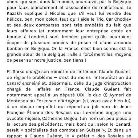
chers qui sont dans la mouise, poursuivis par la Belgique
pour faux, blanchiment et association de malfaiteurs. Le
Kazakh explique à Nicolas que s’il veut lui vendre des
hélicos, ben, mon colon, faut qu’il aide le Trio. Car Chodiev
et ses deux comparses sont très embêtés du fait que
leurs affaires (et notamment leur entreprise cotée en
bourse à Londres) sont freinées parce qu’ils pourraient
écoper de plusieurs années de prison et d’une amende
bonbon en Belgique. Or, la France, c’est bien connu, est la
grande sœur de la Belgique ! Elle a forcément les moyens
de peser sur notre justice, ben tiens !
Et Sarko charge son ministre de l’intérieur, Claude Guéant,
de régler le problème — c’est du moins l’interprétation du
Canard enchaîné
et, désormais, celle du juge d’instruction
chargé de l’affaire en France. Claude Guéant fait
notamment appel à un député UDI, le duc (!) Aymeri de
Montesquiou-Fezensac d’Artagnan (si, vous avez bien lu),
à un obscur ex-préfet qui répond au joli nom de Jean-
François Étienne des Rosaies qui lui-même engage une
avocate niçoise, Catherine Degoul (un nom un peu plouc à
la lecture des précédents, mais bon) qui, selon le Canard,
serait « spécialiste des comptes en Suisse ». Et dans un
rapport à Claude Guéant, le « préfet » des Rosaies se