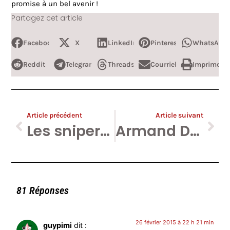
promise à un bel avenir !
Partagez cet article
Facebook
X
LinkedIn
Pinterest
WhatsApp
Reddit
Telegram
Threads
Courriel
Imprimer
Article précédent
Article suivant
Les snipers de l’Actu ce mardi à 19h30 à l’ULB.
Armand De Decker, ses mensonges, sa société et mon amende honorable.
81 Réponses
26 février 2015 à 22 h 21 min
guypimi
dit :