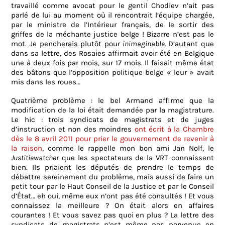
travaillé comme avocat pour le gentil Chodiev n’ait pas
parlé de lui au moment où il rencontrait l’équipe chargée,
par le ministre de l’Intérieur français, de le sortir des
griffes de la méchante justice belge ! Bizarre n’est pas le
mot. Je pencherais plutôt pour
inimaginable.
D’autant que
dans sa lettre, des Rosaies affirmait avoir été en Belgique
une à deux fois par mois, sur 17 mois. Il faisait même état
des bâtons que l’opposition politique belge « leur » avait
mis dans les roues…
Quatrième problème : le bel Armand affirme que la
modification de la loi était demandée par la magistrature.
Le hic : trois syndicats de magistrats et de juges
d’instruction et non des moindres
ont écrit à la Chambre
dès le 8 avril 2011 pour prier le gouvernement de revenir à
la raison
, comme le rappelle mon bon ami Jan Nolf, le
Justitiewatcher
que les spectateurs de la VRT connaissent
bien. Ils priaient les députés de prendre le temps de
débattre sereinement du problème, mais aussi de faire un
petit tour par le Haut Conseil de la Justice et par le Conseil
d’État… eh oui, même eux n’ont pas été consultés ! Et vous
connaissez la meilleure ? On était alors en affaires
courantes ! Et vous savez pas quoi en plus ? La lettre des
syndicats de magistrats n’est même pas parvenue en