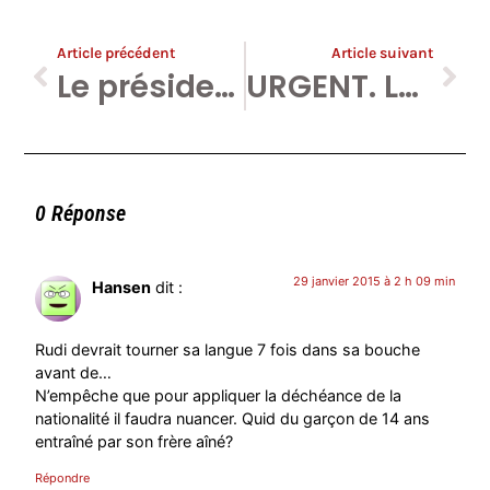
Article précédent
Article suivant
Le président de l’IERI me qualifie « d’Eichmann de l’Occident » (avec son droit de réponse).
URGENT. La Belgique confirme l’exil de Bénédicte et Dipika, 6 ans.
0 Réponse
29 janvier 2015 à 2 h 09 min
Hansen
dit :
Rudi devrait tourner sa langue 7 fois dans sa bouche
avant de…
N’empêche que pour appliquer la déchéance de la
nationalité il faudra nuancer. Quid du garçon de 14 ans
entraîné par son frère aîné?
Répondre