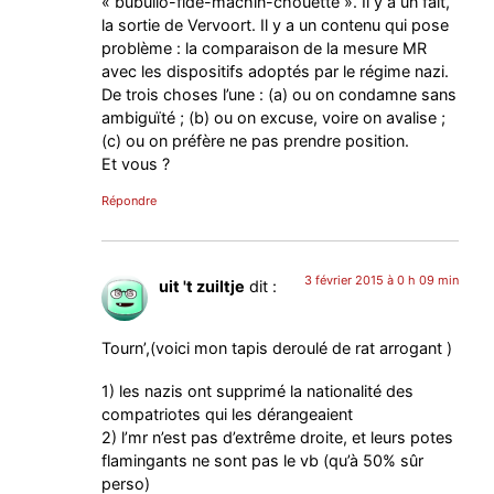
« bubullo-fide-machin-chouette ». Il y a un fait,
la sortie de Vervoort. Il y a un contenu qui pose
problème : la comparaison de la mesure MR
avec les dispositifs adoptés par le régime nazi.
De trois choses l’une : (a) ou on condamne sans
ambiguïté ; (b) ou on excuse, voire on avalise ;
(c) ou on préfère ne pas prendre position.
Et vous ?
Répondre
3 février 2015 à 0 h 09 min
uit 't zuiltje
dit :
Tourn’,(voici mon tapis deroulé de rat arrogant )
1) les nazis ont supprimé la nationalité des
compatriotes qui les dérangeaient
2) l’mr n’est pas d’extrême droite, et leurs potes
flamingants ne sont pas le vb (qu’à 50% sûr
perso)