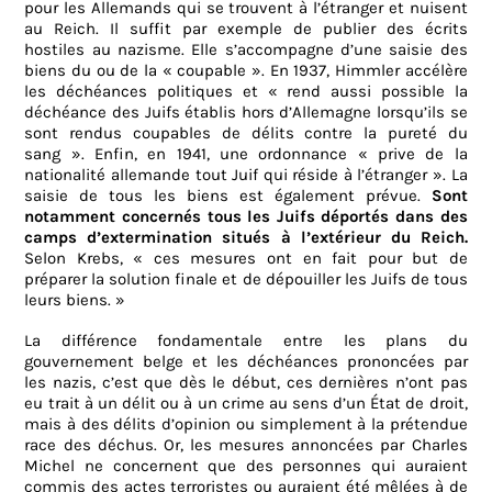
pour les Allemands qui se trouvent à l’étranger et nuisent
au Reich. Il suffit par exemple de publier des écrits
hostiles au nazisme. Elle s’accompagne d’une saisie des
biens du ou de la « coupable ». En 1937, Himmler accélère
les déchéances politiques et « rend aussi possible la
déchéance des Juifs établis hors d’Allemagne lorsqu’ils se
sont rendus coupables de délits contre la pureté du
sang ». Enfin, en 1941, une ordonnance « prive de la
nationalité allemande tout Juif qui réside à l’étranger ». La
saisie de tous les biens est également prévue.
Sont
notamment concernés tous les Juifs déportés dans des
camps d’extermination situés à l’extérieur du Reich.
Selon Krebs, « ces mesures ont en fait pour but de
préparer la solution finale et de dépouiller les Juifs de tous
leurs biens. »
La différence fondamentale entre les plans du
gouvernement belge et les déchéances prononcées par
les nazis, c’est que dès le début, ces dernières n’ont pas
eu trait à un délit ou à un crime au sens d’un État de droit,
mais à des délits d’opinion ou simplement à la prétendue
race des déchus. Or, les mesures annoncées par Charles
Michel ne concernent que des personnes qui auraient
commis des actes terroristes ou auraient été mêlées à de