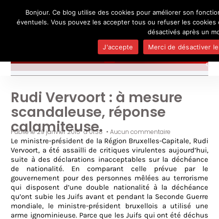
Bonjour. Ce blog utilise des cookies pour améliorer son foncti
L'auteur
UN BLOG DE
SEL
éventuels. Vous pouvez les accepter tous ou refuser les cookies 
Je pense, donc je ne suis personne
Publicatio
désactivés après un mo
Médias
J'accepte
Merci de désactiver le
Contact
Rudi Vervoort : à mesure
scandaleuse, réponse
calamiteuse.
Publié le
29 janvier 2015
à
01:38
•
Aucun commentaire
Le ministre-président de la Région Bruxelles-Capitale, Rudi
Vervoort, a été assailli de critiques virulentes aujourd’hui,
suite à des déclarations inacceptables sur la déchéance
de nationalité. En comparant celle prévue par le
gouvernement pour des personnes mêlées au terrorisme
qui disposent d’une double nationalité à la déchéance
qu’ont subie les Juifs avant et pendant la Seconde Guerre
mondiale, le ministre-président bruxellois a utilisé une
arme ignominieuse. Parce que les Juifs qui ont été déchus