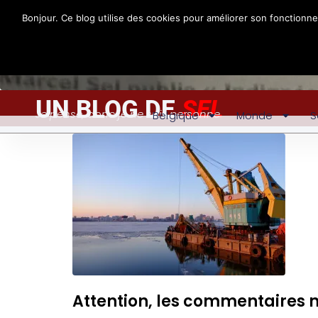
Bonjour. Ce blog utilise des cookies pour améliorer son fonctionn
UN BLOG DE
SEL
Je pense, donc je ne suis personne
Belgique
Monde
S
Attention, les commentaires 