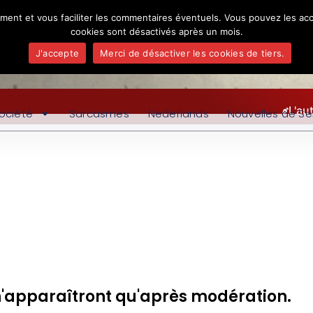
ement et vous faciliter les commentaires éventuels. Vous pouvez les acc
cookies sont désactivés après un mois.
J'accepte
Merci de désactiver les cookies de tiers.
L'au
ociété
Sarcasmes
Nederlands
Nouvelles de Se
n'apparaîtront qu'après modération.