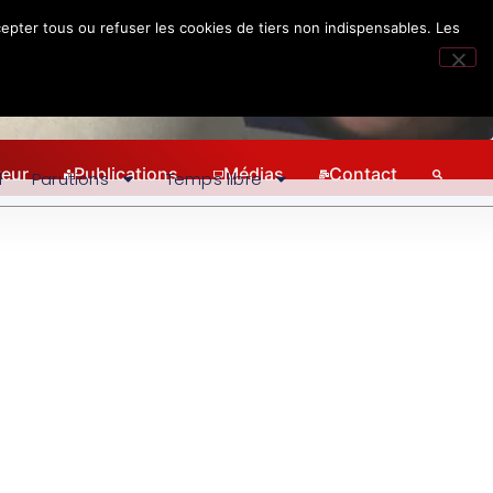
epter tous ou refuser les cookies de tiers non indispensables. Les
teur
Publications
Médias
Contact
l
Parutions
Temps libre