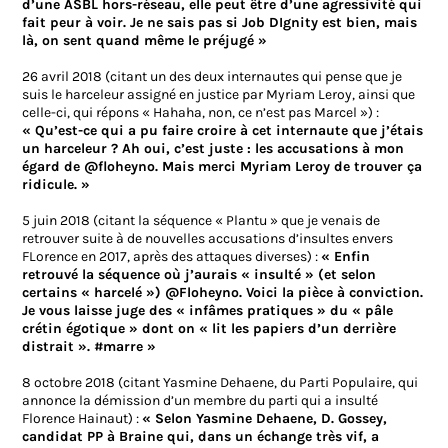
d’une ASBL hors-réseau, elle peut être d’une agressivité qui
fait peur à voir. Je ne sais pas si Job DIgnity est bien, mais
là, on sent quand même le préjugé »
26 avril 2018 (citant un des deux internautes qui pense que je
suis le harceleur assigné en justice par Myriam Leroy, ainsi que
celle-ci, qui répons « Hahaha, non, ce n’est pas Marcel ») :
« Qu’est-ce qui a pu faire croire à cet internaute que j’étais
un harceleur ? Ah oui, c’est juste : les accusations à mon
égard de @floheyno. Mais merci Myriam Leroy de trouver ça
ridicule. »
5 juin 2018 (citant la séquence « Plantu » que je venais de
retrouver suite à de nouvelles accusations d’insultes envers
FLorence en 2017, après des attaques diverses) :
« Enfin
retrouvé la séquence où j’aurais « insulté » (et selon
certains « harcelé ») @Floheyno. Voici la pièce à conviction.
Je vous laisse juge des « infâmes pratiques » du « pâle
crétin égotique » dont on « lit les papiers d’un derrière
distrait ». #marre »
8 octobre 2018 (citant Yasmine Dehaene, du Parti Populaire, qui
annonce la démission d’un membre du parti qui a insulté
Florence Hainaut) :
« Selon Yasmine Dehaene, D. Gossey,
candidat PP à Braine qui, dans un échange très vif, a