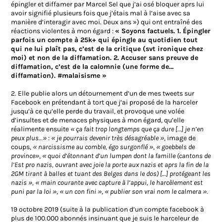
épingler et diffamer par Marcel Sel que j’ai osé bloquer aprs lui
avoir signifié plusieurs fois que j’étais mal à l’aise avec sa
manière d’interagir avec moi. Deux ans ») qui ont entraîné des
réactions violentes à mon égard :
« Soyons factuels. 1. Épingler
parfois un compte à 25k+ qui épingle au quotidien tout
qui ne lui plaît pas, c’est de la critique (svt ironique chez
moi) et non de la diffamation. 2. Accuser sans preuve de
diffamation, c’est de la calomnie (une forme de…
diffamation). #malaisisme »
2. Elle publie alors un détournement d’un de mes tweets sur
Facebook en prétendant à tort que j’ai proposé de la harceler
jusqu’à ce qu’elle perde du travail, et provoque une volée
d’insultes et de menaces physiques à mon égard, qu’elle
réalimente ensuite
« ça fait trop longtemps que ça dure […] je n’en
peux plus…»
:
« je pourrais devenir très désagréable »
, image de
coups,
« narcissisme au comble, égo surgonflé »
,
« goebbels de
province»
,
« quoi d’étonnant d’un lumpen dont la famille (cantons de
l’Est pro nazis, ouvrant avec joie la porte aux nazis et aprs la fin de la
2GM tirant à balles et tuant des Belges dans le dos) […] protégeant les
nazis »,
« main courante avec capture à l’appui, le harcèlement est
puni par la loi »
,
« un con fini »
,
« publier son vrai nom le calmera ».
19 octobre 2019 (suite à la publication d’un compte facebook à
plus de 100.000 abonnés insinuant que je suis le harceleur de