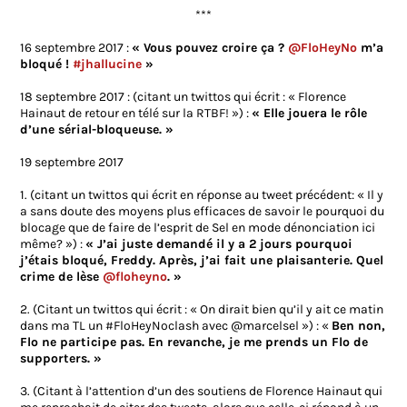
***
16 septembre 2017 :
« Vous pouvez croire ça ?
@FloHeyNo
m’a
bloqué !
#jhallucine
»
18 septembre 2017 : (citant un twittos qui écrit : « Florence
Hainaut de retour en télé sur la RTBF! ») :
« Elle jouera le rôle
d’une sérial-bloqueuse. »
19 septembre 2017
1. (citant un twittos qui écrit en réponse au tweet précédent: « Il y
a sans doute des moyens plus efficaces de savoir le pourquoi du
blocage que de faire de l’esprit de Sel en mode dénonciation ici
même? ») :
« J’ai juste demandé il y a 2 jours pourquoi
j’étais bloqué, Freddy. Après, j’ai fait une plaisanterie. Quel
crime de lèse
@floheyno
. »
2. (Citant un twittos qui écrit : « On dirait bien qu’il y ait ce matin
dans ma TL un #FloHeyNoclash avec @marcelsel ») : «
Ben non,
Flo ne participe pas. En revanche, je me prends un Flo de
supporters. »
3. (Citant à l’attention d’un des soutiens de Florence Hainaut qui