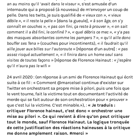
an au moins qu’il ‘avait dans le viseur »
, s’est amusée d’un
internaute qui a proposé (à nouveau) de m’envoyer un coup de
pelle. Dans les twits, je suis qualifié de
« vieux con »
,
« vieux
débile »
,
« il reste la pelle »
[dans la gueule],
« à son âge, on s’y
connaît en couches »
,
« pas con fini, ça reste à prouver »
,
« on sait
comment il a été fini, le confiné ? »
,
« quel débris ce mec »
,
« y’a pas
des masques absorbantes comme les pampers ? »,
« qu’il aille donc
bouffer ses Tena »
(couches pour incontinents),
« il faudrait qu’il
aille jouer aux billes sur l’autoroute »
[réponse d’un autre] :
« pas
assez risqué actuellement »
,
« il finira dans un home seul sans
visites de toutes façons »
[réponse de Florence Hainaut :
« j’espère
qu’il n’aura pas le wifi »
24 avril 2020 : (en réponse à un ami de Florence Hainaut qui écrit
suite à ce fil : « Comment @marcelsel continue d’exister sur
Twitter en orchestrant sa propre mise à pilori, puis une fois que
le vent tourne, fait la victime tout en documentant l’activité de
merde qui se fait autour de son orchestration pour « prouver »
que c’est lui la victime. C’est minable.»), :
« Je traduis :
critiquer Florence hainaut, c’est donc « orchestrer une
mise au pilori ». Ce qui revient à dire qu’on peut critiquer
tout le monde, sauf Florence Hainaut. La logique tronquée
de cette justification des réactions haineuses à la critique
me donne amplement raison. #merci »