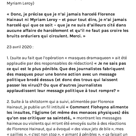
Myriam Leroy)
« Donc, je précise que je n’ai jamais harcelé Florence
Hainaut ni Myriam Leroy – et pour tout dire, je n’ai jamais
harcelé qui que ce soit – que je ne suis d’ailleurs cité dans
aucune affaire de harcèlement et qu’il ne faut pas croire les
bruits orduriers qui circulent. Merci. »
23 avril 2020 :
1. (suite au fait que l’opération « masques dramaqueen » ait été
applaudie par des responsables de rédaction)
« Je ne sais pas
ce qui est le plus pénible. Que des journalistes fabriquent
des masques pour une bonne action avec un message
politique brodé dessus (et donc des trous qui laissent
passer les virus)? Ou que d’autres journalistes
applaudissent leur message politique à tout rompre? »
2. Suite à la shitstorm qui a suivi, alimentée par Florence
Hainaut, je publie un fil intitulé
« Comment Floheyno alimente
les insultes, l’âgisme (et même des menaces physiques) dès
qu’on ose critiquer sa sainteté., »
montrant les messages
haineux ou violents qui m’ont été envoyés suite à des réactions
de Florence Hainaut, qui a évoqué
« des vieux jets de bile »
, mes
« saillies »
,
« c’est non stop »,
« aimant à pénibles »
,
« ça faisait un