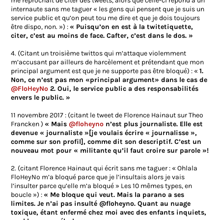
me reprochait de citer des tweets, alors que celle-ci répond à un
internaute sans me taguer « les gens qui pensent que je suis un
service public et qu’on peut tou me dire et que je dois toujours
être dispo, non. ») :
« Puisqu’on en est à la twitetiquette,
citer, c’est au moins de face. Cafter, c’est dans le dos. »
4. (Citant un troisième twittos qui m’attaque violemment
m’accusant par ailleurs de harcèlement et prétendant que mon
principal argument est que je ne supporte pas être bloqué) : «
1.
Non, ce n’est pas mon «principal argument» dans le cas de
@FloHeyNo
2. Oui, le service public a des responsabilités
envers le public. »
11 novembre 2017 : (citant le tweet de Florence Hainaut sur Theo
Francken )
« Mais
@floheyno
n’est plus journaliste. Elle est
devenue « journaliste »[je voulais écrire « journalisse »,
comme sur son profil], comme dit son descriptif. C’est un
nouveau mot pour « militante qu’il faut croire sur parole »!
2. (citant Florence Hainaut qui écrit sans me taguer : « Ohlala
FloHeyNo m’a bloqué parce que je l’insultais alors je vais
l’insulter parce qu’elle m’a bloqué » Les 10 mêmes types, en
boucle ») :
« Me bloque qui veut. Mais la parano a ses
limites. Je n’ai pas insulté @floheyno. Quant au nuage
toxique, étant enfermé chez moi avec des enfants inquiets,