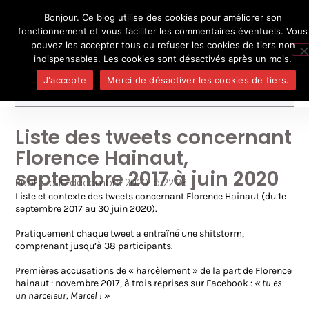
Bonjour. Ce blog utilise des cookies pour améliorer son
L'auteur
UN BLOG DE
SEL
fonctionnement et vous faciliter les commentaires éventuels. Vous
Je pense, donc je ne suis personne
Publicatio
pouvez les accepter tous ou refuser les cookies de tiers non
Médias
indispensables. Les cookies sont désactivés après un mois.
Contact
J'accepte
Merci de désactiver les cookies de tiers.
Liste des tweets concernant
Florence Hainaut,
septembre 2017 à juin 2020
Publié le
10 décembre 2020
à
22:23
Liste et contexte des tweets concernant Florence Hainaut (du 1e
septembre 2017 au 30 juin 2020).
Pratiquement chaque tweet a entraîné une shitstorm,
comprenant jusqu’à 38 participants.
Premières accusations de « harcèlement » de la part de Florence
hainaut : novembre 2017, à trois reprises sur Facebook :
« tu es
un harceleur, Marcel ! »