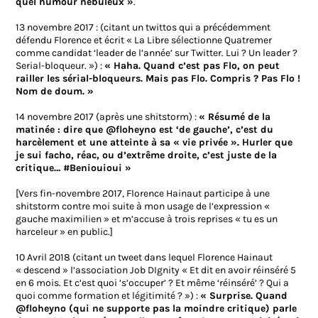
quel humour nébuleux »
.
13 novembre 2017 : (citant un twittos qui a précédemment
défendu Florence et écrit « La Libre sélectionne Quatremer
comme candidat ‘leader de l’année’ sur Twitter. Lui ? Un leader ?
Serial-bloqueur. ») :
« Haha. Quand c’est pas Flo, on peut
railler les sérial-bloqueurs. Mais pas Flo. Compris ? Pas Flo !
Nom de doum. »
14 novembre 2017 (après une shitstorm) :
« Résumé de la
matinée : dire que @floheyno est ‘de gauche’, c’est du
harcèlement et une atteinte à sa « vie privée ». Hurler que
je sui facho, réac, ou d’extrême droite, c’est juste de la
critique… #Beniouioui »
[Vers fin-novembre 2017, Florence Hainaut participe à une
shitstorm contre moi suite à mon usage de l’expression «
gauche maximilien » et m’accuse à trois reprises « tu es un
harceleur » en public.]
10 Avril 2018 (citant un tweet dans lequel Florence Hainaut
« descend » l’association Job DIgnity « Et dit en avoir réinséré 5
en 6 mois. Et c’est quoi ’s’occuper’ ? Et même ‘réinséré’ ? Qui a
quoi comme formation et légitimité ? ») :
« Surprise. Quand
@floheyno (qui ne supporte pas la moindre critique) parle