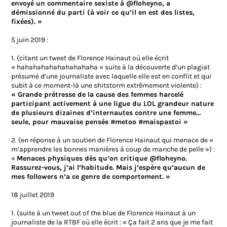
envoyé un commentaire sexiste à @floheyno, a
démissionné du parti (à voir ce qu’il en est des listes,
fixées). »
5 juin 2019 :
1. (citant un tweet de Florence Hainaut où elle écrit
« hahahahahahahahahaha » suite à la découverte d’un plagiat
présumé d’une journaliste avec laquelle elle est en conflit et qui
subit à ce moment-là une shitstorm extrêmement violente) :
« Grande prétresse de la cause des femmes harcelé
participant activement à une ligue du LOL grandeur nature
de plusieurs dizaines d’internautes contre une femme…
seule, pour mauvaise pensée #metoo #maispastoi »
2. (en réponse à un soutien de Florence Hainaut qui menace de «
m’apprendre les bonnes manières à coup de manche de pelle ») :
«
Menaces physiques dès qu’on critique @floheyno.
Rassurez-vous, j’ai l’habitude. Mais j’espère qu’aucun de
mes followers n’a ce genre de comportement. »
18 juillet 2019
1. (suite à un tweet out of the blue de Florence Hainaut à un
journaliste de la RTBF où elle écrit : « Ça fait 2 ans que je me fait