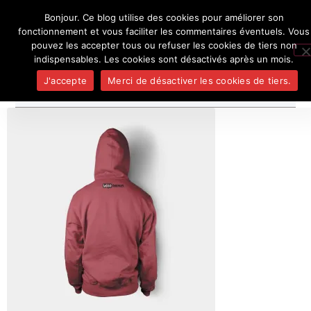
Bonjour. Ce blog utilise des cookies pour améliorer son
L'auteur
UN BLOG DE
SEL
fonctionnement et vous faciliter les commentaires éventuels. Vous
Je pense, donc je ne suis personne
Publicatio
pouvez les accepter tous ou refuser les cookies de tiers non
Médias
indispensables. Les cookies sont désactivés après un mois.
Contact
J'accepte
Merci de désactiver les cookies de tiers.