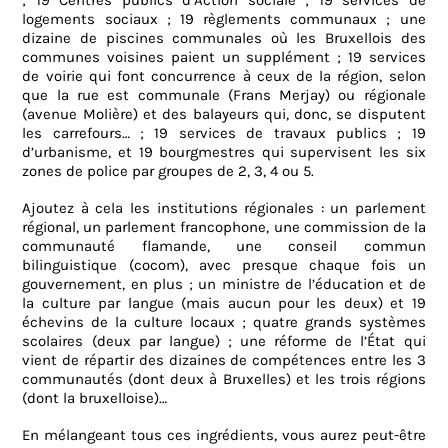
; 19 Centres publics d’Action sociale ; 19 services de
logements sociaux ; 19 règlements communaux ; une
dizaine de piscines communales où les Bruxellois des
communes voisines paient un supplément ; 19 services
de voirie qui font concurrence à ceux de la région, selon
que la rue est communale (Frans Merjay) ou régionale
(avenue Molière) et des balayeurs qui, donc, se disputent
les carrefours… ; 19 services de travaux publics ; 19
d’urbanisme, et 19 bourgmestres qui supervisent les six
zones de police par groupes de 2, 3, 4 ou 5.
Ajoutez à cela les institutions régionales : un parlement
régional, un parlement francophone, une commission de la
communauté flamande, une conseil commun
bilinguistique (cocom), avec presque chaque fois un
gouvernement, en plus ; un ministre de l’éducation et de
la culture par langue (mais aucun pour les deux) et 19
échevins de la culture locaux ; quatre grands systèmes
scolaires (deux par langue) ; une réforme de l’État qui
vient de répartir des dizaines de compétences entre les 3
communautés (dont deux à Bruxelles) et les trois régions
(dont la bruxelloise)…
En mélangeant tous ces ingrédients, vous aurez peut-être