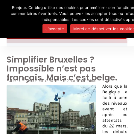
Bonjour. Ce blog utilise des cookies pour améliorer son fonctionn
L'auteur
UN BLOG DE
SEL
commentaires éventuels. Vous pouvez les accepter tous ou refuse
Je pense, donc je ne suis personne
Publicatio
indispensables. Les cookies sont désactivés apr
Médias
J'accepte
Merci de désactiver les cookies
Contact
Simplifier Bruxelles ?
Impossible n’est pas
français. Mais c’est belge.
Publié le
14 avril 2016
à
00:49
•
122 commentaires
Alors que la
Belgique a
failli à bien
des niveaux
avant et
après les
attentats
du 22 mars,
les débats