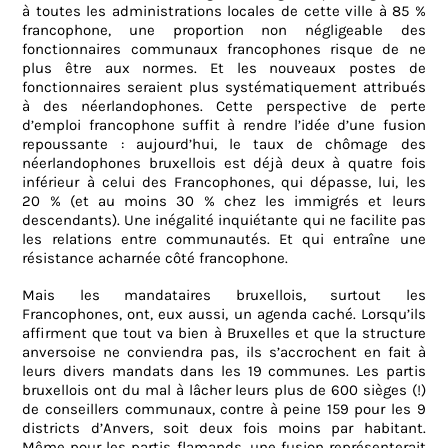
à toutes les administrations locales de cette ville à 85 %
francophone, une proportion non négligeable des
fonctionnaires communaux francophones risque de ne
plus être aux normes. Et les nouveaux postes de
fonctionnaires seraient plus systématiquement attribués
à des néerlandophones. Cette perspective de perte
d’emploi francophone suffit à rendre l’idée d’une fusion
repoussante : aujourd’hui, le taux de chômage des
néerlandophones bruxellois est déjà deux à quatre fois
inférieur à celui des Francophones, qui dépasse, lui, les
20 % (et au moins 30 % chez les immigrés et leurs
descendants). Une inégalité inquiétante qui ne facilite pas
les relations entre communautés. Et qui entraîne une
résistance acharnée côté francophone.
Mais les mandataires bruxellois, surtout les
Francophones, ont, eux aussi, un agenda caché. Lorsqu’ils
affirment que tout va bien à Bruxelles et que la structure
anversoise ne conviendra pas, ils s’accrochent en fait à
leurs divers mandats dans les 19 communes. Les partis
bruxellois ont du mal à lâcher leurs plus de 600 sièges (!)
de conseillers communaux, contre à peine 159 pour les 9
districts d’Anvers, soit deux fois moins par habitant.
Même pour les partis flamands, une fusion représenterait