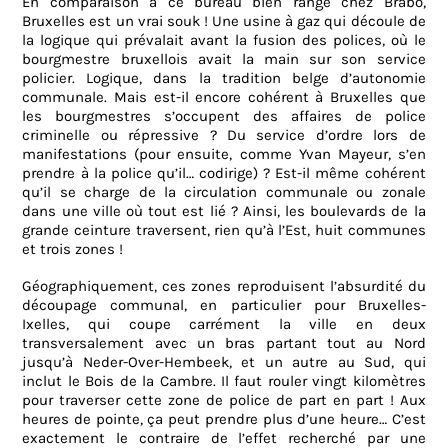
En comparaison à ce bureau bien rangé chez Brabo,
Bruxelles est un vrai souk ! Une usine à gaz qui découle de
la logique qui prévalait avant la fusion des polices, où le
bourgmestre bruxellois avait la main sur son service
policier. Logique, dans la tradition belge d’autonomie
communale. Mais est-il encore cohérent à Bruxelles que
les bourgmestres s’occupent des affaires de police
criminelle ou répressive ? Du service d’ordre lors de
manifestations (pour ensuite, comme Yvan Mayeur, s’en
prendre à la police qu’il… codirige) ? Est-il même cohérent
qu’il se charge de la circulation communale ou zonale
dans une ville où tout est lié ? Ainsi, les boulevards de la
grande ceinture traversent, rien qu’à l’Est, huit communes
et trois zones !
Géographiquement, ces zones reproduisent l’absurdité du
découpage communal, en particulier pour Bruxelles-
Ixelles, qui coupe carrément la ville en deux
transversalement avec un bras partant tout au Nord
jusqu’à Neder-Over-Hembeek, et un autre au Sud, qui
inclut le Bois de la Cambre. Il faut rouler vingt kilomètres
pour traverser cette zone de police de part en part ! Aux
heures de pointe, ça peut prendre plus d’une heure… C’est
exactement le contraire de l’effet recherché par une