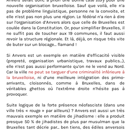
Anvers serait donc a priori une bonne
case story
pour une
nouvelle organisation bruxelloise. Sauf que voilà, elle n’a
pas de problème linguistique, personne ne la convoite, et
elle n’est pas non plus une région. Le fédéral n’a rien à dire
sur l’organisation d’Anvers alors que celle de Bruxelles est
coulée dans la Constitution. Or, pour simplifier Bruxelles, il
ne suffit pas de toucher aux 19 communes, il faut aussi
revoir la structure régionale. Et là, déjà, on risque très vite
de buter sur un blocage… flamand !
Si Anvers est un exemple en matière d’efficacité visible
(propreté, organisation urbanistique, travaux publics…),
elle n’est pas aussi performante qu’on ne le vend au Nord.
Car la ville
ne peut se targuer d’une criminalité inférieure à
la bruxelloise
, ni d’une meilleure intégration des primo-
arrivants, cloisonnés, comme à Bruxelles, dans de
véritables ghettos où l’extrême droite n’hésite pas à
provoquer.
Suite logique de la forte présence néofasciste (dans une
ville très « rouge » par ailleurs) ? Anvers est aussi un très
mauvais exemple en matière de jihadisme : elle a produit
presque 50 % de jihadistes de plus par musulman que la
Bruxelles tant décrie par… ben tiens, des édiles anversois