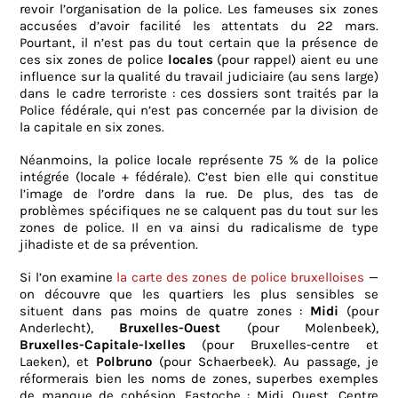
revoir l’organisation de la police. Les fameuses six zones
accusées d’avoir facilité les attentats du 22 mars.
Pourtant, il n’est pas du tout certain que la présence de
ces six zones de police
locales
(pour rappel) aient eu une
influence sur la qualité du travail judiciaire (au sens large)
dans le cadre terroriste : ces dossiers sont traités par la
Police fédérale, qui n’est pas concernée par la division de
la capitale en six zones.
Néanmoins, la police locale représente 75 % de la police
intégrée (locale + fédérale). C’est bien elle qui constitue
l’image de l’ordre dans la rue. De plus, des tas de
problèmes spécifiques ne se calquent pas du tout sur les
zones de police. Il en va ainsi du radicalisme de type
jihadiste et de sa prévention.
Si l’on examine
la carte des zones de police bruxelloises
—
on découvre que les quartiers les plus sensibles se
situent dans pas moins de quatre zones :
Midi
(pour
Anderlecht),
Bruxelles-Ouest
(pour Molenbeek),
Bruxelles-Capitale-Ixelles
(pour Bruxelles-centre et
Laeken), et
Polbruno
(pour Schaerbeek). Au passage, je
réformerais bien les noms de zones, superbes exemples
de manque de cohésion. Fastoche : Midi, Ouest, Centre