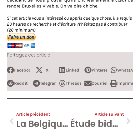
décidant de nous prouver qu’ils ont réellement à cœur de
rendre Bruxelles vivable. On va dire chiche.
Si cet article vous a intéressé ou appris quelque chose, il a requis
20 heures de recherche et d’écriture. N’hésitez pas à contribuer
(2€ minimum).
Partagez cet article
Facebook
X
LinkedIn
Pinterest
WhatsApp
Reddit
Telegram
Threads
Courriel
Imprimer
Article précédent
Article suivant
La Belgique « arrête » la Ligue des Droits de l’Homme. Quand l’hystérie a raison des idées.
Étude bidon, preuves imaginaires. Jan Jambon, amateur congénital ou pyromane professionnel ?