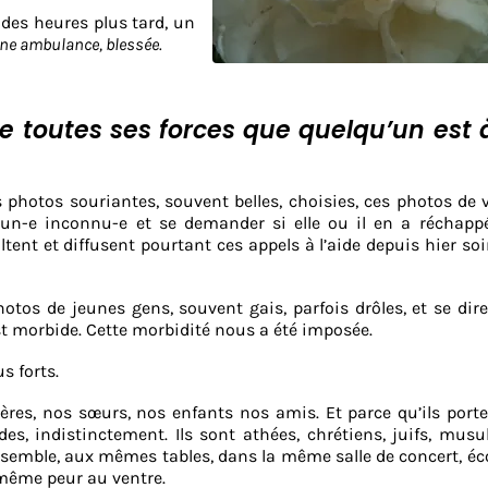
, des heures plus tard, un
une ambulance, blessée.
de toutes ses forces que quelqu’un est 
es photos souriantes, souvent belles, choisies, ces photos de vi
r un-e inconnu-e et se demander si elle ou il en a réchappé
tent et diffusent pourtant ces appels à l’aide depuis hier soi
hotos de jeunes gens, souvent gais, parfois drôles, et se dir
est morbide. Cette morbidité nous a été imposée.
s forts.
rères, nos sœurs, nos enfants nos amis. Et parce qu’ils port
es, indistinctement. Ils sont athées, chrétiens, juifs, mus
nsemble, aux mêmes tables, dans la même salle de concert, é
 même peur au ventre.