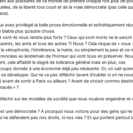
ent aux puissants de ce monde de prendre chaque fois plus de po
lles, de la liberté tout court et de la vraie démocratie (pas celle qu
ace).
us avez privilégié la belle prose émotionnelle et esthétiquement réu
e blabla plus qu’autre chose.
t vont-ils nous rendre plus forts ? Ceux qui sont morts ne le seront
arents, les amis et tous les autres ?) Nous ? Cela risque de « nous 
la xénophonie, l’intolérance, la haine, ou simplement la peur et ce 
ononcées au lendemain de l’horreur qui vont nous en préserver. No
t, cela affaiblit le degré de tolérance général mais en plus, ces
coups donnés à une économie déjà peu reluisante. Or, on sait qu’en
se développe. Qui ne va pas réfléchir (avant d’oublier si on ne nous
) avant de sortir à Paris ou ailleurs ? Avant de choisir comme destin
enacée » ?
 réfléchir sur les modèles de société que nous voulons engendrer et
u’est une démocratie ? A pourquoi nous votons pour des gens qui ne
 ne défendent pas nos droits, ni nos vies ? Et qui portent partout l