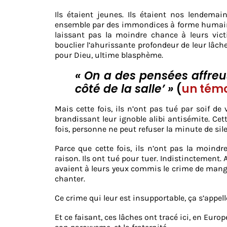
Ils étaient jeunes. Ils étaient nos lendemai
ensemble par des immondices à forme humaine, d
laissant pas la moindre chance à leurs victi
bouclier l’ahurissante profondeur de leur lâche
pour Dieu, ultime blasphème.
« On a des pensées affreus
côté de la salle’ »
(
un témo
Mais cette fois, ils n’ont pas tué par soif de
brandissant leur ignoble alibi antisémite. Cet
fois, personne ne peut refuser la minute de sil
Parce que cette fois, ils n’ont pas la moindre
raison. Ils ont tué pour tuer. Indistinctement
avaient à leurs yeux commis le crime de manger
chanter.
Ce crime qui leur est insupportable, ça s’appelle
Et ce faisant, ces lâches ont tracé ici, en Euro