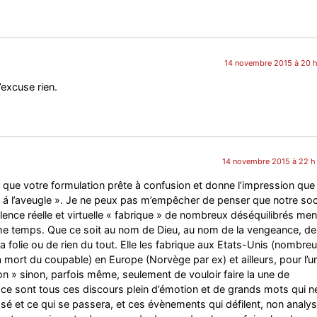
14 novembre 2015 à 20 h
n’excuse rien.
14 novembre 2015 à 22 h
vrai que votre formulation prête à confusion et donne l’impression que 
 « á l’aveugle ». Je ne peux pas m’empêcher de penser que notre soc
olence réelle et virtuelle « fabrique » de nombreux déséquilibrés me
ême temps. Que ce soit au nom de Dieu, au nom de la vengeance, de
a folie ou de rien du tout. Elle les fabrique aux Etats-Unis (nombre
la mort du coupable) en Europe (Norvège par ex) et ailleurs, pour l’u
son » sinon, parfois même, seulement de vouloir faire la une de
 ce sont tous ces discours plein d’émotion et de grands mots qui n
ssé et ce qui se passera, et ces évènements qui défilent, non analys