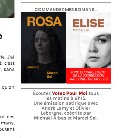
COMMANDEZ MES ROMANS…
à
e. J’ai
, c’est
r, sans
e qu’on
Écoutez
Votez Pour Moi
tous
les matins à 8h15.
Une émission satirique avec
André Lamy et Olivier
Leborgne, coécrite par
ent des
Michaël Albas et Marcel Sel.
ulmans,
coutant