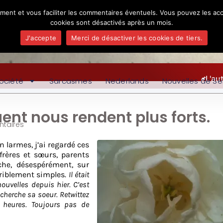
ement et vous faciliter les commentaires éventuels. Vous pouvez les acc
cookies sont désactivés après un mois.
J'accepte
Merci de désactiver les cookies de tiers.
L'au
ociété
Sarcasmes
Nederlands
Nouvelles de Se
uent nous rendent plus forts.
taires
n larmes, j’ai regardé ces
frères et sœurs, parents
oche, désespérément, sur
rriblement simples.
Il était
ouvelles depuis hier. C’est
 cherche sa soeur. Retwittez
0 heures. Toujours pas de