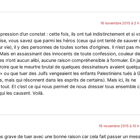
16 novembre 2015 à 2 h
pression d’un constat : cette fois, ils ont tué indistinctement et si 
çaise, vous savez que parmi les héros (ceux qui ont tenté de sauver
ur vie), il y des personnes de toutes sortes d’origines. Il n’est pas 
 Mais en assassinant des innocents de toute confession, couleur de
tes n’ont aucun alibi, aucune raison compréhensible à formuler. En ja
croire que le meurtre brutal de quelques dessinateurs avaient quelq
 » ou que tuer des Juifs vengeaient les enfants Palestiniens tués à 
 mais qui résonnent dans les esprits de certains). Mais ici, ils ne
du tout. Et c’est ce qui nous permet de nous dresser tous ensemble 
i les causent. Voilà.
16 novembre 2015 à 10 h
ns grave de tuer avec une bonne raison car cela fait passer un mes