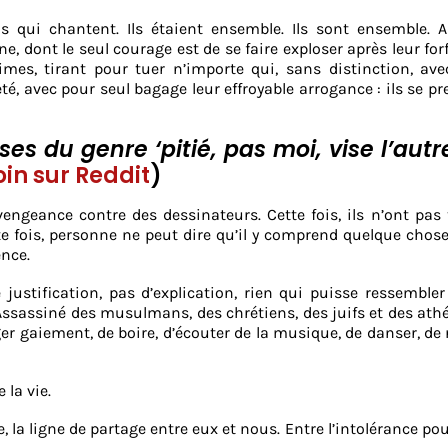
ns qui chantent. Ils étaient ensemble. Ils sont ensemble. 
ont le seul courage est de se faire exploser après leur forf
mes, tirant pour tuer n’importe qui, sans distinction, av
té, avec pour seul bagage leur effroyable arrogance : ils se p
es du genre ‘pitié, pas moi, vise l’autr
in sur Reddit
)
 vengeance contre des dessinateurs. Cette fois, ils n’ont pas
te fois, personne ne peut dire qu’il y comprend quelque chose
ence.
 justification, pas d’explication, rien qui puisse ressemble
. Assassiné des musulmans, des chrétiens, des juifs et des ath
 gaiement, de boire, d’écouter de la musique, de danser, de r
 la vie.
pe, la ligne de partage entre eux et nous. Entre l’intolérance po