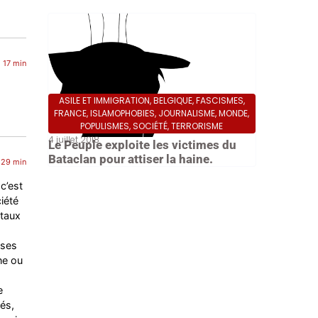
 17 min
ASILE ET IMMIGRATION
,
BELGIQUE
,
FASCISMES
,
FRANCE
,
ISLAMOPHOBIES
,
JOURNALISME
,
MONDE
,
POPULISMES
,
SOCIÉTÉ
,
TERRORISME
4 juillet 2018
Le Peuple exploite les victimes du
Bataclan pour attiser la haine.
 29 min
c’est
iété
ntaux
uses
ne ou
e
és,