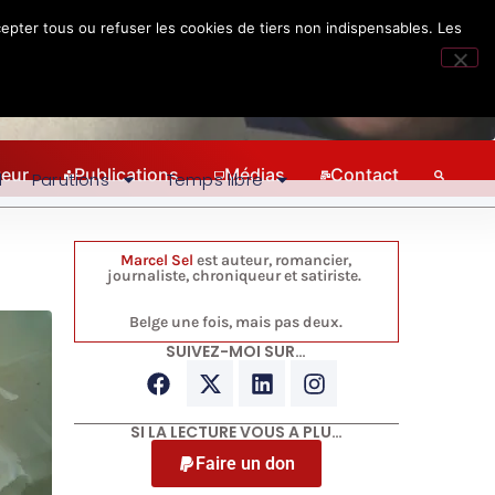
epter tous ou refuser les cookies de tiers non indispensables. Les
teur
Publications
Médias
Contact
l
Parutions
Temps libre
Marcel Sel
est auteur, romancier,
journaliste, chroniqueur et satiriste.
Belge une fois, mais pas deux.
SUIVEZ-MOI SUR…
SI LA LECTURE VOUS A PLU…
Faire un don