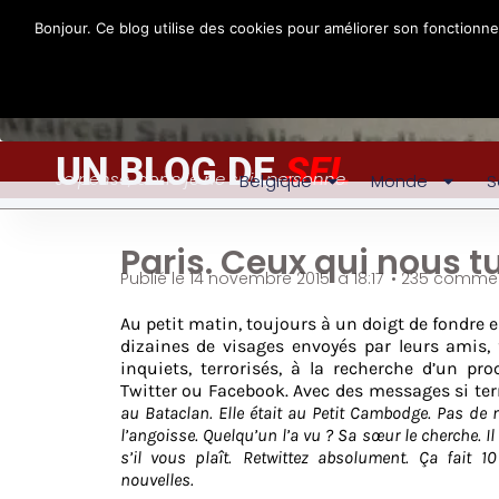
Bonjour. Ce blog utilise des cookies pour améliorer son fonctionn
UN BLOG DE
SEL
Je pense, donc je ne suis personne
Belgique
Monde
S
Paris. Ceux qui nous t
Publié le
14 novembre 2015
à
18:17
•
235 commen
Au petit matin, toujours à un doigt de fondre e
dizaines de visages envoyés par leurs amis, 
inquiets, terrorisés, à la recherche d’un pr
Twitter ou Facebook. Avec des messages si te
au Bataclan. Elle était au Petit Cambodge. Pas de n
l’angoisse. Quelqu’un l’a vu ? Sa sœur le cherche. Il
s’il vous plaît.
Retwittez absolument. Ça fait 1
nouvelles.