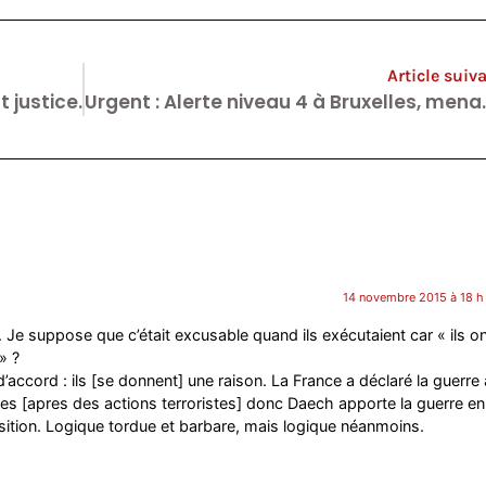
Article suiv
 justice.
Urgent : Alerte nivea
14 novembre 2015 à 18 h
 Je suppose que c’était excusable quand ils exécutaient car « ils on
» ?
’accord : ils [se donnent] une raison. La France a déclaré la guerre 
ges [apres des actions terroristes] donc Daech apporte la guerre en
sition. Logique tordue et barbare, mais logique néanmoins.