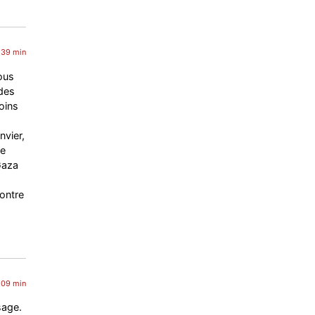
 39 min
vous
 des
moins
nvier,
ue
Gaza
contre
 09 min
sage.