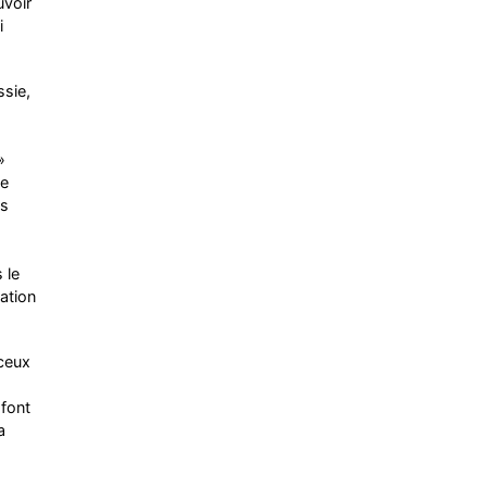
uvoir
i
ssie,
»
ne
us
 le
ation
 ceux
 font
a