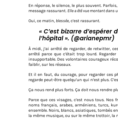
En réponse, le silence, le plus souvent. Parfois
message rassurant.
Elle a été vue montant dans 
Oui, ce matin,
blessée
, c’est rassurant.
« C’est bizarre d’espérer 
l’hôpital ». (@arianepmr)
À midi, j’ai arrêté de regarder, de retwitter, c
arrêté parce que c’était trop lourd. Regarde
insupportable. Des volontaires courageux récol
faiblir, sur les réseaux.
Et il en faut, du courage, pour regarder ces p
regarde peut-être quelqu’un qui n’est plus. C’
Ça nous rend plus forts. Ça
doit
nous rendre plu
Parce que ces visages, c’est nous tous. Nos f
noms français, arabes, arméniens, turcs, kurd
ensemble. Noirs, blancs, asiatiques, tombés e
la même musique, ou sur le même trottoir, la