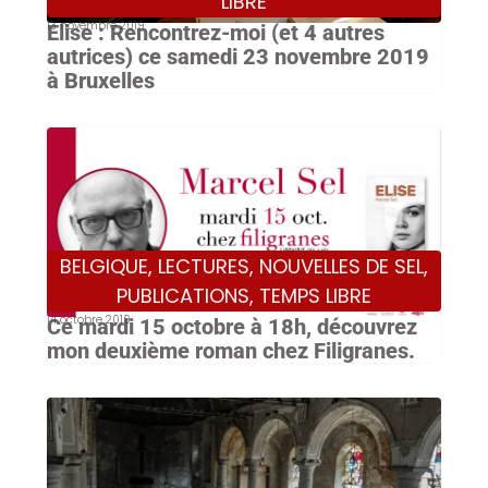
LIBRE
13 novembre 2019
Elise : Rencontrez-moi (et 4 autres
autrices) ce samedi 23 novembre 2019
à Bruxelles
BELGIQUE
,
LECTURES
,
NOUVELLES DE SEL
,
PUBLICATIONS
,
TEMPS LIBRE
14 octobre 2019
Ce mardi 15 octobre à 18h, découvrez
mon deuxième roman chez Filigranes.