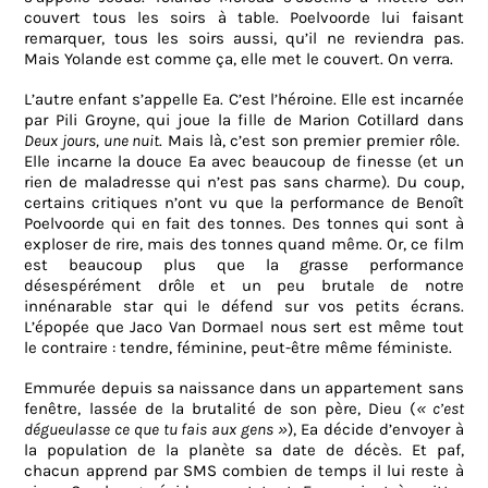
couvert tous les soirs à table. Poelvoorde lui faisant
remarquer, tous les soirs aussi, qu’il ne reviendra pas.
Mais Yolande est comme ça, elle met le couvert. On verra.
L’autre enfant s’appelle Ea. C’est l’héroine. Elle est incarnée
par Pili Groyne, qui joue la fille de Marion Cotillard dans
Deux jours, une nuit
. Mais là, c’est son premier premier rôle.
Elle incarne la douce Ea avec beaucoup de finesse (et un
rien de maladresse qui n’est pas sans charme). Du coup,
certains critiques n’ont vu que la performance de Benoît
Poelvoorde qui en fait des tonnes. Des tonnes qui sont à
exploser de rire, mais des tonnes quand même. Or, ce film
est beaucoup plus que la grasse performance
désespérément drôle et un peu brutale de notre
innénarable star qui le défend sur vos petits écrans.
L’épopée que Jaco Van Dormael nous sert est même tout
le contraire : tendre, féminine, peut-être même féministe.
Emmurée depuis sa naissance dans un appartement sans
fenêtre, lassée de la brutalité de son père, Dieu (
« c’est
dégueulasse ce que tu fais aux gens »
), Ea décide d’envoyer à
la population de la planète sa date de décès. Et paf,
chacun apprend par SMS combien de temps il lui reste à