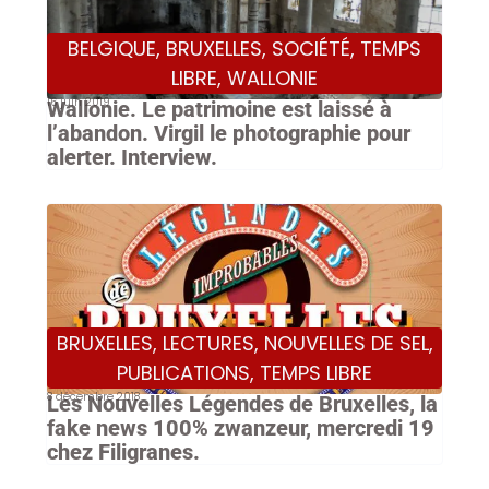
BELGIQUE
,
BRUXELLES
,
SOCIÉTÉ
,
TEMPS
LIBRE
,
WALLONIE
16 juin 2019
Wallonie. Le patrimoine est laissé à
l’abandon. Virgil le photographie pour
alerter. Interview.
BRUXELLES
,
LECTURES
,
NOUVELLES DE SEL
,
PUBLICATIONS
,
TEMPS LIBRE
8 décembre 2018
Les Nouvelles Légendes de Bruxelles, la
fake news 100% zwanzeur, mercredi 19
chez Filigranes.