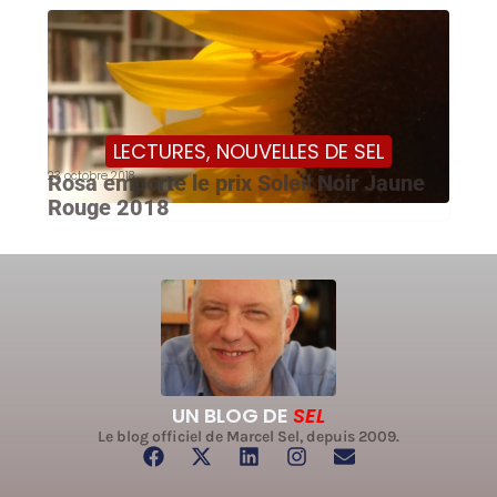
LECTURES
,
NOUVELLES DE SEL
23 octobre 2018
Rosa emporte le prix Soleil Noir Jaune
Rouge 2018
UN BLOG DE
SEL
Le blog officiel de Marcel Sel, depuis 2009.