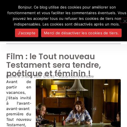
Bonjour. Ce blog utilise des cookies pour améliorer son
L'auteur
UN BLOG DE
SEL
fonctionnement et vous faciliter les commentaires éventuels. Vous
Je pense, donc je ne suis personne
Publicatio
pouvez les accepter tous ou refuser les cookies de tiers non
Médias
indispensables. Les cookies sont désactivés après un mois.
Contact
J'accepte
Merci de désactiver les cookies de tiers.
Film : le Tout nouveau
Testament sera tendre,
poétique et féminin !
Publié le
31 août 2015
à
15:53
•
Aucun commentaire
Avant de
partir en
vacances,
j’étais invité
à l’avant-
avant-avant
première du
Tout nouveau
Testament
,