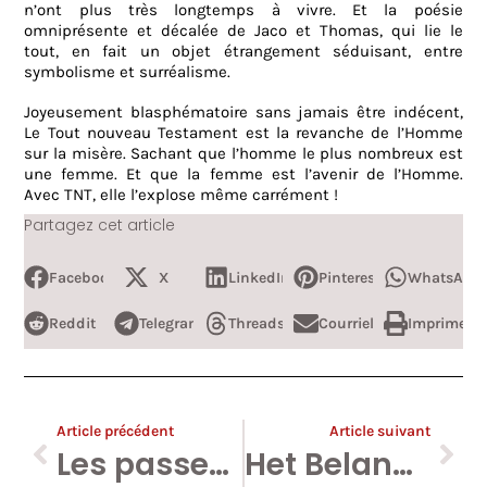
n’ont plus très longtemps à vivre. Et la poésie
omniprésente et décalée de Jaco et Thomas, qui lie le
tout, en fait un objet étrangement séduisant, entre
symbolisme et surréalisme.
Joyeusement blasphématoire sans jamais être indécent,
Le Tout nouveau Testament est la revanche de l’Homme
sur la misère. Sachant que l’homme le plus nombreux est
une femme. Et que la femme est l’avenir de l’Homme.
Avec TNT, elle l’explose même carrément !
Partagez cet article
Facebook
X
LinkedIn
Pinterest
WhatsApp
Reddit
Telegram
Threads
Courriel
Imprimer
Article précédent
Article suivant
Les passeurs, boucs émissaires d’une Europe assassine.
Het Belang Van Limburg compare les enfants musulmans à des assassins sanguinaires.