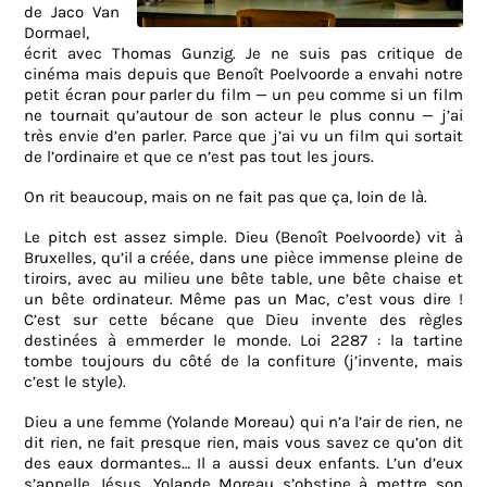
de Jaco Van
Dormael,
écrit avec Thomas Gunzig. Je ne suis pas critique de
cinéma mais depuis que Benoît Poelvoorde a envahi notre
petit écran pour parler du film — un peu comme si un film
ne tournait qu’autour de son acteur le plus connu — j’ai
très envie d’en parler. Parce que j’ai vu un film qui sortait
de l’ordinaire et que ce n’est pas tout les jours.
On rit beaucoup, mais on ne fait pas que ça, loin de là.
Le pitch est assez simple. Dieu (Benoît Poelvoorde) vit à
Bruxelles, qu’il a créée, dans une pièce immense pleine de
tiroirs, avec au milieu une bête table, une bête chaise et
un bête ordinateur. Même pas un Mac, c’est vous dire !
C’est sur cette bécane que Dieu invente des règles
destinées à emmerder le monde. Loi 2287 : la tartine
tombe toujours du côté de la confiture (j’invente, mais
c’est le style).
Dieu a une femme (Yolande Moreau) qui n’a l’air de rien, ne
dit rien, ne fait presque rien, mais vous savez ce qu’on dit
des eaux dormantes… Il a aussi deux enfants. L’un d’eux
s’appelle Jésus. Yolande Moreau s’obstine à mettre son