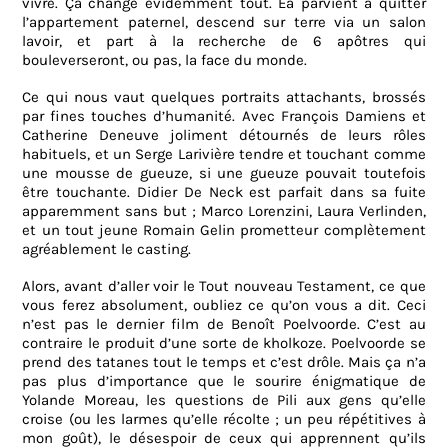
vivre. Ça change évidemment tout. Ea parvient à quitter
l’appartement paternel, descend sur terre via un salon
lavoir, et part à la recherche de 6 apôtres qui
bouleverseront, ou pas, la face du monde.
Ce qui nous vaut quelques portraits attachants, brossés
par fines touches d’humanité. Avec François Damiens et
Catherine Deneuve joliment détournés de leurs rôles
habituels, et un Serge Larivière tendre et touchant comme
une mousse de gueuze, si une gueuze pouvait toutefois
être touchante. Didier De Neck est parfait dans sa fuite
apparemment sans but ; Marco Lorenzini, Laura Verlinden,
et un tout jeune Romain Gelin prometteur complètement
agréablement le casting.
Alors, avant d’aller voir le Tout nouveau Testament, ce que
vous ferez absolument, oubliez ce qu’on vous a dit. Ceci
n’est pas le dernier film de Benoît Poelvoorde. C’est au
contraire le produit d’une sorte de kholkoze. Poelvoorde se
prend des tatanes tout le temps et c’est drôle. Mais ça n’a
pas plus d’importance que le sourire énigmatique de
Yolande Moreau, les questions de Pili aux gens qu’elle
croise (ou les larmes qu’elle récolte ; un peu répétitives à
mon goût), le désespoir de ceux qui apprennent qu’ils