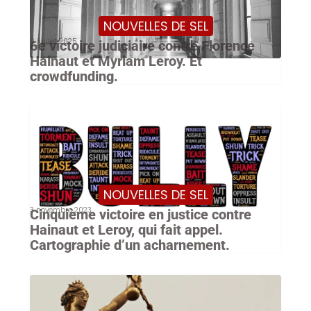
NOUVELLES DE SEL
9 juillet 2025
6e victoire judiciaire contre Florence
Hainaut et Myriam Leroy. Et
crowdfunding.
NOUVELLES DE SEL
3 novembre 2023
Cinquième victoire en justice contre
Hainaut et Leroy, qui fait appel.
Cartographie d’un acharnement.