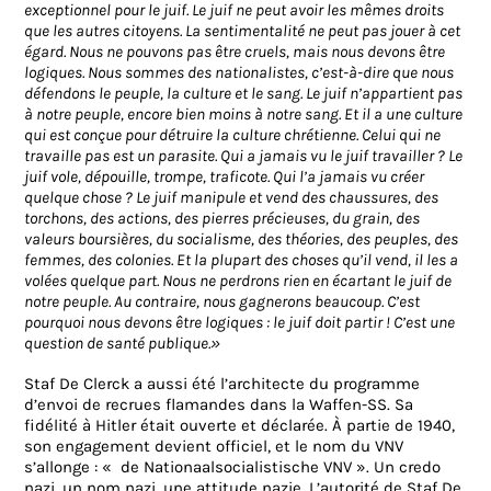
exceptionnel pour le juif. Le juif ne peut avoir les mêmes droits
que les autres citoyens. La sentimentalité ne peut pas jouer à cet
égard. Nous ne pouvons pas être cruels, mais nous devons être
logiques. Nous sommes des nationalistes, c’est-à-dire que nous
défendons le peuple, la culture et le sang. Le juif n’appartient pas
à notre peuple, encore bien moins à notre sang. Et il a une culture
qui est conçue pour détruire la culture chrétienne. Celui qui ne
travaille pas est un parasite. Qui a jamais vu le juif travailler ? Le
juif vole, dépouille, trompe, traficote. Qui l’a jamais vu créer
quelque chose ? Le juif manipule et vend des chaussures, des
torchons, des actions, des pierres précieuses, du grain, des
valeurs boursières, du socialisme, des théories, des peuples, des
femmes, des colonies. Et la plupart des choses qu’il vend, il les a
volées quelque part. Nous ne perdrons rien en écartant le juif de
notre peuple. Au contraire, nous gagnerons beaucoup. C’est
pourquoi nous devons être logiques : le juif doit partir ! C’est une
question de santé publique.»
Staf De Clerck a aussi été l’architecte du programme
d’envoi de recrues flamandes dans la Waffen-SS. Sa
fidélité à Hitler était ouverte et déclarée. À partie de 1940,
son engagement devient officiel, et le nom du VNV
s’allonge : « de Nationaalsocialistische VNV ». Un credo
nazi, un nom nazi, une attitude nazie. L’autorité de Staf De