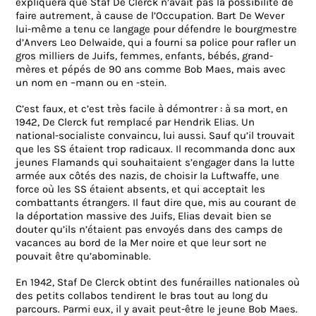
expliquera que Staf De Clerck n’avait pas la possibilité de
faire autrement, à cause de l’Occupation. Bart De Wever
lui-même a tenu ce langage pour défendre le bourgmestre
d’Anvers Leo Delwaide, qui a fourni sa police pour rafler un
gros milliers de Juifs, femmes, enfants, bébés, grand-
mères et pépés de 90 ans comme Bob Maes, mais avec
un nom en –mann ou en -stein.
C’est faux, et c’est très facile à démontrer : à sa mort, en
1942, De Clerck fut remplacé par Hendrik Elias. Un
national-socialiste convaincu, lui aussi. Sauf qu’il trouvait
que les SS étaient trop radicaux. Il recommanda donc aux
jeunes Flamands qui souhaitaient s’engager dans la lutte
armée aux côtés des nazis, de choisir la Luftwaffe, une
force où les SS étaient absents, et qui acceptait les
combattants étrangers. Il faut dire que, mis au courant de
la déportation massive des Juifs, Elias devait bien se
douter qu’ils n’étaient pas envoyés dans des camps de
vacances au bord de la Mer noire et que leur sort ne
pouvait être qu’abominable.
En 1942, Staf De Clerck obtint des funérailles nationales où
des petits collabos tendirent le bras tout au long du
parcours. Parmi eux, il y avait peut-être le jeune Bob Maes.