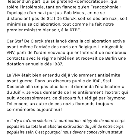
leader d’un parti qui se prétend «démocratique», qui
tolère l’intolérable, tant en flandre qu’en Francophonie :
l’apologie d’un nazi pur jus. Bob Maes , en ne se
distanciant pas de Staf De Clerck, soit se déclare nazi, soit
minimise sa collaboration, tout comme l’a fait notre
premier ministre hier soir, à la RTBF.
Car Staf De Clerck s’est lancé dans la collaboration active
avant même l’arrivée des nazis en Belgique. Il dirigeait le
VNV, parti de l’ordre nouveau qui entretenait de nombreux
contacts avec le régime hitlérien et recevait de Berlin une
dotation annuelle dès 1937.
Le VNV était bien entendu déjà violemment antisémite
avant guerre. Dans un discours public de 1941, Staf
Declerck alla un pas plus loin : il demanda l’éradication «
du Juif ». Je vous demande de lire entièrement l’extrait qui
suit. Accessoirement, ce discours fut rédigé par Raymond
Tollenaere, un autre de ces nazis flamands toujours
commémorés aujourd’hui !
« Il n’y a qu’une solution. La purification intégrale de notre corps
populaire. La totale et absolue extirpation du juif de notre corps
populaire sain. C’est pourquoi nous devons concevoir un statut