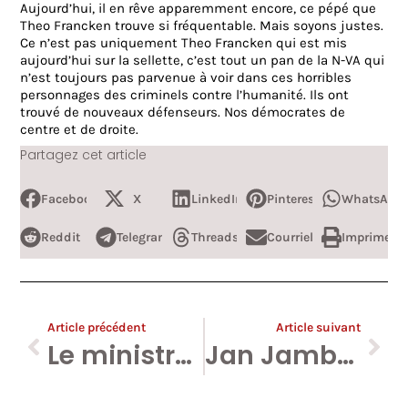
Aujourd’hui, il en rêve apparemment encore, ce pépé que
Theo Francken trouve si fréquentable. Mais soyons justes.
Ce n’est pas uniquement Theo Francken qui est mis
aujourd’hui sur la sellette, c’est tout un pan de la N-VA qui
n’est toujours pas parvenue à voir dans ces horribles
personnages des criminels contre l’humanité. Ils ont
trouvé de nouveaux défenseurs. Nos démocrates de
centre et de droite.
Partagez cet article
Facebook
X
LinkedIn
Pinterest
WhatsApp
Reddit
Telegram
Threads
Courriel
Imprimer
Article précédent
Article suivant
Le ministre de l’Intérieur aurait justifié la collaboration chez les anciens Waffen SS.
Jan Jambon est toujours membre du VVB dont le président incite à prendre un collabo nazi pour modèle.