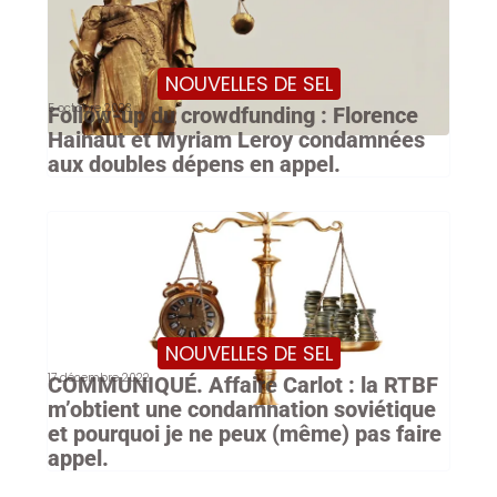
NOUVELLES DE SEL
5 octobre 2023
Follow-up du crowdfunding : Florence
Hainaut et Myriam Leroy condamnées
aux doubles dépens en appel.
NOUVELLES DE SEL
17 décembre 2022
COMMUNIQUÉ. Affaire Carlot : la RTBF
m’obtient une condamnation soviétique
et pourquoi je ne peux (même) pas faire
appel.