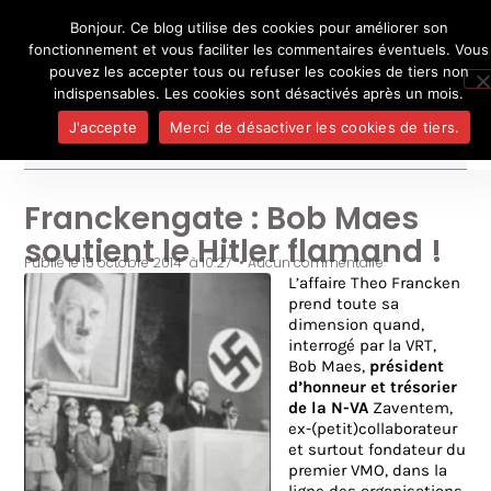
Bonjour. Ce blog utilise des cookies pour améliorer son
L'auteur
UN BLOG DE
SEL
fonctionnement et vous faciliter les commentaires éventuels. Vous
Je pense, donc je ne suis personne
Publicatio
pouvez les accepter tous ou refuser les cookies de tiers non
Médias
indispensables. Les cookies sont désactivés après un mois.
Contact
J'accepte
Merci de désactiver les cookies de tiers.
Franckengate : Bob Maes
soutient le Hitler flamand !
Publié le
15 octobre 2014
à
10:27
•
Aucun commentaire
L’affaire Theo Francken
prend toute sa
dimension quand,
interrogé par la VRT,
Bob Maes,
président
d’honneur et trésorier
de la N-VA
Zaventem,
ex-(petit)collaborateur
et surtout fondateur du
premier VMO, dans la