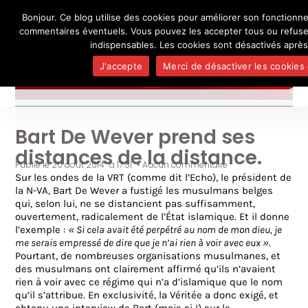
Bonjour. Ce blog utilise des cookies pour améliorer son fonctionne
L'auteur
UN BLOG DE
SEL
commentaires éventuels. Vous pouvez les accepter tous ou refuser
Je pense, donc je ne suis personne
Publicatio
indispensables. Les cookies sont désactivés après
Médias
J'accepte
Merci de désactiver les cookies 
Contact
Bart De Wever prend ses
distances de la distance.
Publié le
20 août 2014
à
17:51
•
Aucun commentaire
Sur les ondes de la VRT (comme dit l’Echo), le président de
la N-VA, Bart De Wever a fustigé les musulmans belges
qui, selon lui, ne se distancient pas suffisamment,
ouvertement, radicalement de l’État islamique. Et il donne
l’exemple :
« Si cela avait été perpétré au nom de mon dieu, je
me serais empressé de dire que je n’ai rien à voir avec eux »
.
Pourtant, de nombreuses organisations musulmanes, et
des musulmans ont clairement affirmé qu’ils n’avaient
rien à voir avec ce régime qui n’a d’islamique que le nom
qu’il s’attribue. En exclusivité, la Véritée a donc exigé, et