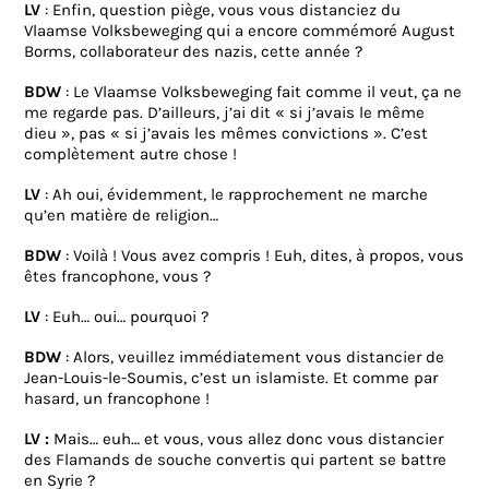
LV
: Enfin, question piège, vous vous distanciez du
Vlaamse Volksbeweging qui a encore commémoré August
Borms, collaborateur des nazis, cette année ?
BDW
: Le Vlaamse Volksbeweging fait comme il veut, ça ne
me regarde pas. D’ailleurs, j’ai dit « si j’avais le même
dieu », pas « si j’avais les mêmes convictions ». C’est
complètement autre chose !
LV
: Ah oui, évidemment, le rapprochement ne marche
qu’en matière de religion…
BDW
: Voilà ! Vous avez compris ! Euh, dites, à propos, vous
êtes francophone, vous ?
LV
: Euh… oui… pourquoi ?
BDW
: Alors, veuillez immédiatement vous distancier de
Jean-Louis-le-Soumis, c’est un islamiste. Et comme par
hasard, un francophone !
LV :
Mais… euh… et vous, vous allez donc vous distancier
des Flamands de souche convertis qui partent se battre
en Syrie ?