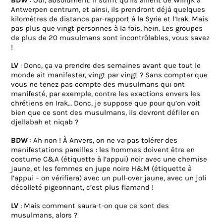
BDW
: Oui, absolument. Il suffit qu’ils aillent de Wilrijk à
Antwerpen centrum, et ainsi, ils prendront déjà quelques
kilomètres de distance par-rapport à la Syrie et l’Irak. Mais
pas plus que vingt personnes à la fois, hein. Les groupes
de plus de 20 musulmans sont incontrôlables, vous savez
!
LV
: Donc, ça va prendre des semaines avant que tout le
monde ait manifester, vingt par vingt ? Sans compter que
vous ne tenez pas compte des musulmans qui ont
manifesté, par exemple, contre les exactions envers les
chrétiens en Irak… Donc, je suppose que pour qu’on voit
bien que ce sont des musulmans, ils devront défiler en
djellabah et niqab ?
BDW
: Ah non ! À Anvers, on ne va pas tolérer des
manifestations pareilles : les hommes doivent être en
costume C&A (étiquette à l’appui) noir avec une chemise
jaune, et les femmes en jupe noire H&M (étiquette à
l’appui – on vérifiera) avec un pull-over jaune, avec un joli
décolleté pigeonnant, c’est plus flamand !
LV
: Mais comment saura-t-on que ce sont des
musulmans, alors ?