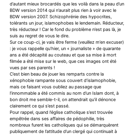
d’autant mieux brocardés que les voilà dans la peau d’un
BDW version 2014 qui n’aurait plus rien à voir avec le
BDW version 2007. Schizophrénie des hypocrites,
tolérants un jour, islamophobes le lendemain. Réducteur,
très réducteur ! Car le fond du problème n’est pas là, je
suis au regret de vous le dire.
Sur ce coup-ci, je vais être ferme (veuillez m’en excuser)
: je vous rappelle qu’hier, un « journaliste » de quarante
ans a été décapité au couteau et que sa mise à mort
filmée a été mise sur le web, que ces images ont été
vues par ses parents !
C’est bien beau de jouer les remparts contre la
xénophobie rampante sous couvert d’islamophobie,
mais ce faisant vous oubliez au passage que
l’innommable a été commis au nom d’un Islam dont, à
bon droit me semble-t-il, on attendrait qu’il dénonce
clairement ce qui s’est passé.
Pour rappel, quand l’église catholique s’est trouvée
empêtrée dans ses affaires de pédophilie, très
nombreux furent les catholiques qui se démarquèrent
publiquement de l’attitude d’un clergé qui continuait à