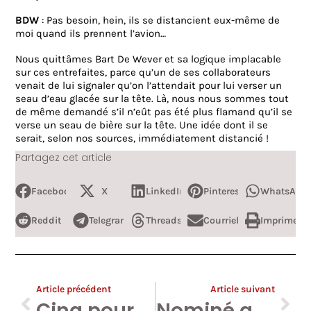
BDW
: Pas besoin, hein, ils se distancient eux-même de
moi quand ils prennent l’avion…
Nous quittâmes Bart De Wever et sa logique implacable
sur ces entrefaites, parce qu’un de ses collaborateurs
venait de lui signaler qu’on l’attendait pour lui verser un
seau d’eau glacée sur la tête. Là, nous nous sommes tout
de même demandé s’il n’eût pas été plus flamand qu’il se
verse un seau de bière sur la tête. Une idée dont il se
serait, selon nos sources, immédiatement distancié !
Partagez cet article
Facebook
X
LinkedIn
Pinterest
WhatsApp
Reddit
Telegram
Threads
Courriel
Imprimer
Article précédent
Article suivant
Cinq pourcent des catholiques français favorables à l’État islamique !
Nominé aux Mouches d’Or, mon travail enfin récompensé !