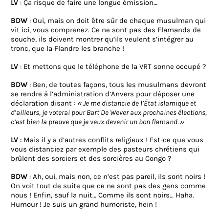
LV
: Ça risque de faire une longue émission…
BDW
: Oui, mais on doit être sûr de chaque musulman qui
vit ici, vous comprenez. Ce ne sont pas des Flamands de
souche, ils doivent montrer qu’ils veulent s’intégrer au
tronc, que la Flandre les branche !
LV
: Et mettons que le téléphone de la VRT sonne occupé ?
BDW
: Ben, de toutes façons, tous les musulmans devront
se rendre à l’administration d’Anvers pour déposer une
déclaration disant :
« Je me distancie de l’État islamique et
d’ailleurs, je voterai pour Bart De Wever aux prochaines élections,
c’est bien la preuve que je veux devenir un bon flamand. »
LV
: Mais il y a d’autres conflits religieux ! Est-ce que vous
vous distanciez par exemple des pasteurs chrétiens qui
brûlent des sorciers et des sorcières au Congo ?
BDW
: Ah, oui, mais non, ce n’est pas pareil, ils sont noirs !
On voit tout de suite que ce ne sont pas des gens comme
nous ! Enfin, sauf la nuit… Comme ils sont noirs… Haha.
Humour ! Je suis un grand humoriste, hein !