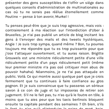
présenter des gens susceptibles de t’offrir un siège dans
quelques conseils d’administration de multinationales au
cas où tu ne serais pas réélue éternellement comme
Poutine — pense à ton avenir, Murkel !
Tu penses peut-être que je suis trop agressive, mais vois :
contrairement à ma réaction sur l’interdiction d’Uber à
Bruxelles, je n’ai pas publié un article de blog incitant les
gens à t’envoyer des mails et des tweets hystériques,
Angie ! Je suis trop sympa, quand même ? Bon, tu pourras
toujours me répondre que tu es trop puissante pour que
j’ose t’attaquer ouvertement, et tu auras raison. Brigitte
Grouwels est une ministre ridiculement petite d’une ville
ridiculement petite d’un pays ridiculement petit (même
leur premier ministre n’a pas osé critiquer mon abus de
pouvoir hahaha). Néanmoins, je ne t’ai pas attaquée en
public. Voilà. Ce qui montre aussi quelque part que je crois
fermement que tu continues à faire confiance au gros
pognon. Et je suis convaincue que tu passeras un sérieux
savon à ce con de juge et lui imposeras de retirer son
jugement. S’il ne le fait pas, tu n’as qu’à le foutre en tôle, à
moins que tu aies peur que les taxis berlinois bloquent
ensuite ta capitale pendant des semaines ? Eh bien, s’ils
le font, tu n’as qu’à réintroduire la peine de mort, hein,