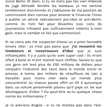
inclut Berlin. Et donc, si tu ne mets pas ton vieil imbécile
de juge démodé derrière les barreaux, je me sentirai
terriblement discriminée et j’(ab)userai de ma position de
commissaire bien connue pour amener le Financial Times
à publier un article radicalement pro-Uber et anti-Berlin,
comme ils l’ont fait pour Bruxelles (ces cons de
journalistes n’étaient pas suffisamment violents à mon
goût, mais le combat ne fait que commencer).
Et ne viens pas me suspecter d’avoir un a priori favorable
envers Uber : ce n’est pas parce que
j’ai rencontré les
fondateurs et investisseurs d’Uber
que je suis
influençable. Il y a juste qu’ils sont super cool ! Ils m’ont
offert à boire et m’ont montré leurs chiffres. Savais-tu que
ces gens ont levé plus de 250 millions de dollars pour
conquérir l’industrie des taxis dans le monde entier et
amener, à terme, des milliers de chauffeurs de taxi à
travailler pour moins cher dans un monde plus
concurrentiel où chacun pourra offrir un lift à quiconque
dans sa voiture personnelle pourvu qu’il paye un
fee
aux
développeurs d’Uber ? Ou peut-être as-tu quelque chose
contre les millionnaires ?
Je te préviens Angela : si tu ne montes pas dans l’ère-