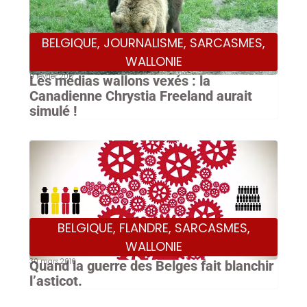
BELGIQUE
,
JOURNALISME
,
SARCASMES
,
WALLONIE
9 février 2017
Les médias wallons vexés : la
Canadienne Chrystia Freeland aurait
simulé !
BELGIQUE
,
FLANDRE
,
SARCASMES
,
WALLONIE
30 mars 2016
Quand la guerre des Belges fait blanchir
l’asticot.