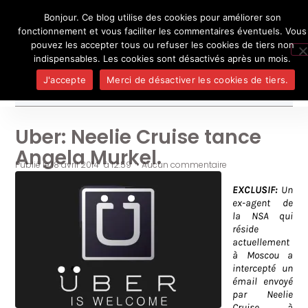
Bonjour. Ce blog utilise des cookies pour améliorer son
L'auteur
UN BLOG DE
SEL
fonctionnement et vous faciliter les commentaires éventuels. Vous
Je pense, donc je ne suis personne
Publicatio
pouvez les accepter tous ou refuser les cookies de tiers non
Médias
indispensables. Les cookies sont désactivés après un mois.
Contact
J'accepte
Merci de désactiver les cookies de tiers.
Uber: Neelie Cruise tance
Angela Murkel.
Publié le
18 avril 2014
à
12:59
•
Aucun commentaire
EXCLUSIF:
Un
ex-agent de
la NSA qui
réside
actuellement
à Moscou a
intercepté un
émail envoyé
par Neelie
Cruise à