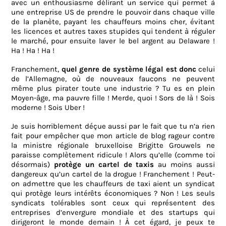
avec un enthousiasme délirant un service qui permet à
une entreprise US de prendre le pouvoir dans chaque ville
de la planète, payant les chauffeurs moins cher, évitant
les licences et autres taxes stupides qui tendent à réguler
le marché, pour ensuite laver le bel argent au Delaware !
Ha ! Ha ! Ha !
Franchement,
quel genre de système légal est donc
celui
de l’Allemagne, où de nouveaux faucons ne peuvent
même plus pirater toute une industrie ? Tu es en plein
Moyen-âge, ma pauvre fille ! Merde, quoi ! Sors de là ! Sois
moderne ! Sois Uber !
Je suis horriblement déçue aussi par le fait que tu n’a rien
fait pour empêcher que mon article de blog rageur contre
la ministre régionale bruxelloise Brigitte Grouwels ne
paraisse complètement ridicule ! Alors qu’elle (comme toi
désormais)
protège un cartel de taxis
au moins aussi
dangereux qu’un cartel de la drogue ! Franchement ! Peut-
on admettre que les chauffeurs de taxi aient un syndicat
qui protège leurs intérêts économiques ? Non ! Les seuls
syndicats tolérables sont ceux qui représentent des
entreprises d’envergure mondiale et des startups qui
dirigeront le monde demain ! À cet égard, je peux te