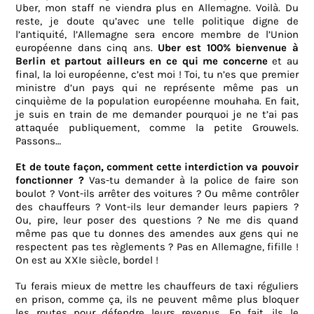
Uber, mon staff ne viendra plus en Allemagne. Voilà. Du
reste, je doute qu’avec une telle politique digne de
l’antiquité, l’Allemagne sera encore membre de l’Union
européenne dans cinq ans.
Uber est 100% bienvenue à
Berlin et partout ailleurs en ce qui me concerne
et au
final, la loi européenne, c’est moi ! Toi, tu n’es que premier
ministre d’un pays qui ne représente même pas un
cinquième de la population européenne mouhaha. En fait,
je suis en train de me demander pourquoi je ne t’ai pas
attaquée publiquement, comme la petite Grouwels.
Passons…
Et de toute façon, comment cette interdiction va pouvoir
fonctionner ?
Vas-tu demander à la police de faire son
boulot ? Vont-ils arrêter des voitures ? Ou même contrôler
des chauffeurs ? Vont-ils leur demander leurs papiers ?
Ou, pire, leur poser des questions ? Ne me dis quand
même pas que tu donnes des amendes aux gens qui ne
respectent pas tes règlements ? Pas en Allemagne, fifille !
On est au XXIe siècle, bordel !
Tu ferais mieux de mettre les chauffeurs de taxi réguliers
en prison, comme ça, ils ne peuvent même plus bloquer
les routes pour défendre leurs revenus. En fait, ils le