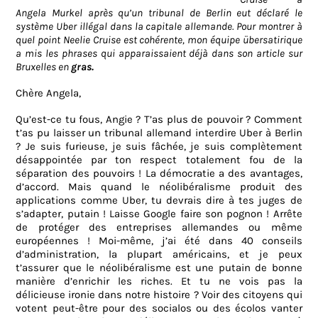
Angela Murkel après qu’un tribunal de Berlin eut déclaré le
système Uber illégal dans la capitale allemande. Pour montrer à
quel point Neelie Cruise est cohérente, mon équipe übersatirique
a mis les phrases qui apparaissaient déjà dans son article sur
Bruxelles en
gras.
Chère Angela,
Qu’est-ce tu fous, Angie ? T’as plus de pouvoir ? Comment
t’as pu laisser un tribunal allemand interdire Uber à Berlin
? Je suis furieuse, je suis fâchée, je suis complètement
désappointée par ton respect totalement fou de la
séparation des pouvoirs ! La démocratie a des avantages,
d’accord. Mais quand le néolibéralisme produit des
applications comme Uber, tu devrais dire à tes juges de
s’adapter, putain ! Laisse Google faire son pognon ! Arrête
de protéger des entreprises allemandes ou même
européennes ! Moi-même, j’ai été dans 40 conseils
d’administration, la plupart américains, et je peux
t’assurer que le néolibéralisme est une putain de bonne
manière d’enrichir les riches. Et tu ne vois pas la
délicieuse ironie dans notre histoire ? Voir des citoyens qui
votent peut-être pour des socialos ou des écolos vanter