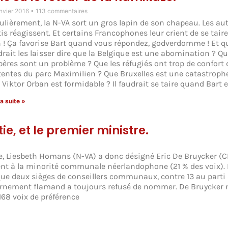
anvier 2016
113 commentaires
ulièrement, la N-VA sort un gros lapin de son chapeau. Les au
is réagissent. Et certains Francophones leur crient de se taire
 ! Ça favorise Bart quand vous répondez, godverdomme ! Et quo
drait les laisser dire que la Belgique est une abomination ? Qu
bères sont un problème ? Que les réfugiés ont trop de confort
 tentes du parc Maximilien ? Que Bruxelles est une catastroph
 Viktor Orban est formidable ? Il faudrait se taire quand Bart e
la suite »
ie, et le premier ministre.
nde, Liesbeth Homans (N-VA) a donc désigné Eric De Bruycker 
ent à la minorité communale néerlandophone (21 % des voix). I
que deux sièges de conseillers communaux, contre 13 au parti
rnement flamand a toujours refusé de nommer. De Bruycker 
168 voix de préférence