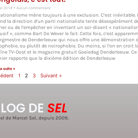
ai 2014
Aucun commentaire
nationalisme mène toujours à une exclusion. C’est inévitable
nd la direction d’un parti nationaliste tente désespérément de
her ou de l’empêcher en inventant un soi-disant « nationali
lusif », comme Bart De Wever le fait. Cette fois, c’est apparem
rgmestre de Denderleeuw qui nous offre une démonstration 
ophobie, ou plutôt de noirophobie. Du moins, si l’on en croit l
îne TV-Oost et le magazine gratuit Goeiedag Denderleeuw. Ce
nier rapporte que la dixième édition de Denderleeuw
la suite »
cédent
1
2
3
Suivant »
BLOG DE
SEL
iel de Marcel Sel, depuis 2009.