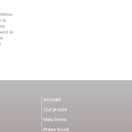
. Même
 le
sme
ment le
de
a
Accueil
Qui je suis
Mes livres
Press Book