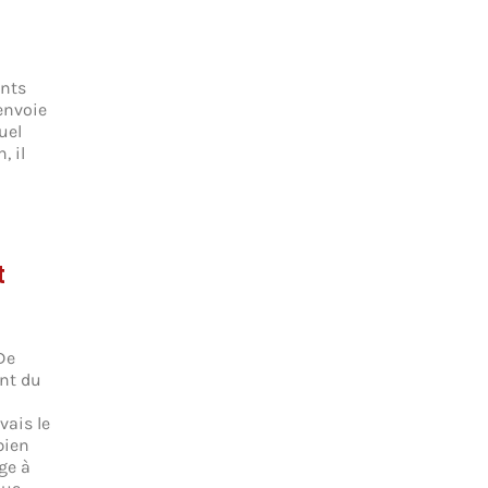
ents
envoie
uel
, il
t
De
ent du
vais le
bien
ge à