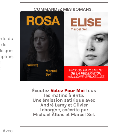
COMMANDEZ MES ROMANS…
info du
 de
de que
plifie,
t
t
-
Écoutez
Votez Pour Moi
tous
les matins à 8h15.
Une émission satirique avec
André Lamy et Olivier
Leborgne, coécrite par
Michaël Albas et Marcel Sel.
. Avec