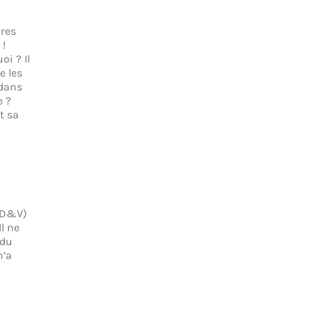
tres
 !
i ? Il
e les
 dans
e ?
t sa
(CD&V)
l ne
 du
n’a