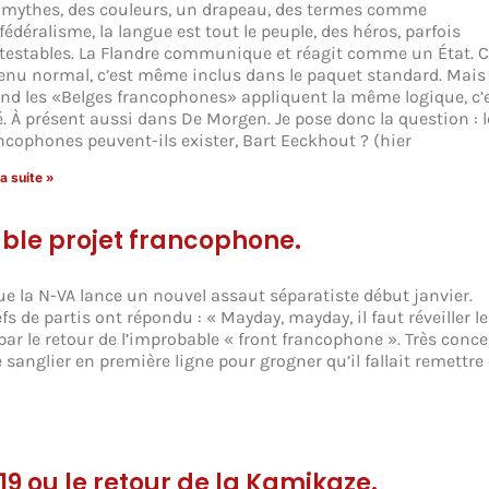
 mythes, des couleurs, un drapeau, des termes comme
édéralisme, la langue est tout le peuple, des héros, parfois
testables. La Flandre communique et réagit comme un État. C
enu normal, c’est même inclus dans le paquet standard. Mais
nd les «Belges francophones» appliquent la même logique, c’e
lé. À présent aussi dans De Morgen. Je pose donc la question : l
ncophones peuvent-ils exister, Bart Eeckhout ? (hier
la suite »
ble projet francophone.
que la N-VA lance un nouvel assaut séparatiste début janvier.
s de partis ont répondu : « Mayday, mayday, il faut réveiller le
ar le retour de l’improbable « front francophone ». Très conce
 sanglier en première ligne pour grogner qu’il fallait remettre
19 ou le retour de la Kamikaze.