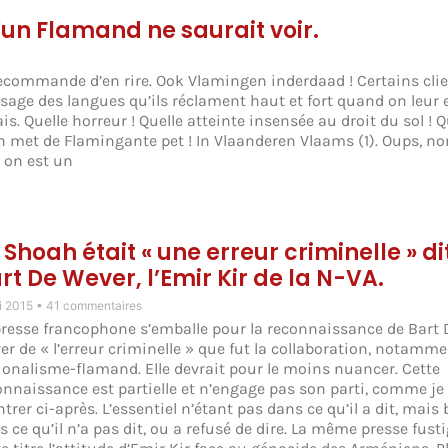
’un Flamand ne saurait voir.
ecommande d’en rire. Ook Vlamingen inderdaad ! Certains cli
sage des langues qu’ils réclament haut et fort quand on leur 
. Quelle horreur ! Quelle atteinte insensée au droit du sol ! Q
n met de Flamingante pet ! In Vlaanderen Vlaams (1). Oups, non
, on est un
 Shoah était « une erreur criminelle » di
rt De Wever, l’Emir Kir de la N-VA.
i 2015
41 commentaires
presse francophone s’emballe pour la reconnaissance de Bart 
er de « l’erreur criminelle » que fut la collaboration, notamm
ionalisme-flamand. Elle devrait pour le moins nuancer. Cette
onnaissance est partielle et n’engage pas son parti, comme je 
rer ci-après. L’essentiel n’étant pas dans ce qu’il a dit, mais 
 ce qu’il n’a pas dit, ou a refusé de dire. La même presse fusti