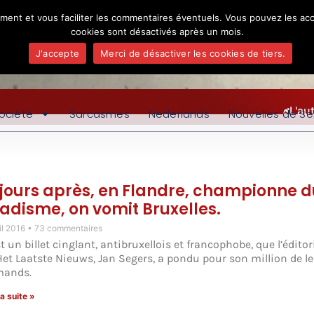
ement et vous faciliter les commentaires éventuels. Vous pouvez les acc
cookies sont désactivés après un mois.
J'accepte
Merci de désactiver les cookies de tiers.
L'au
ociété
Sarcasmes
Nederlands
Nouvelles de Se
 jours après, en Flandre, championne d
hadisme, on vomit Bruxelles.
il 2016
73 commentaires
t un billet cinglant, antibruxellois et francophobe, que l’éditor
Het Laatste Nieuws, Jan Segers, a pondu pour son million de l
mands.
la suite »