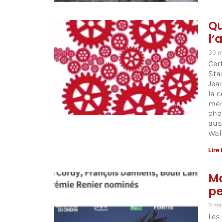
Qu
l’
30 m
Cer
Sta
Jea
la 
men
choi
auss
Wal
Lire 
Ma
pe
6 ma
Les