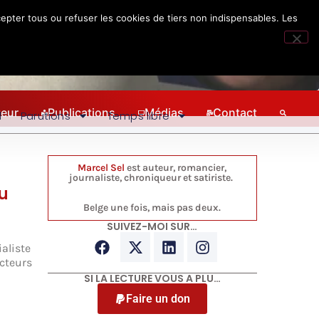
epter tous ou refuser les cookies de tiers non indispensables. Les
teur
Publications
Médias
Contact
l
Parutions
Temps libre
Marcel Sel
est auteur, romancier,
journaliste, chroniqueur et satiriste.
u
Belge une fois, mais pas deux.
SUIVEZ-MOI SUR…
ialiste
ecteurs
SI LA LECTURE VOUS A PLU…
Faire un don