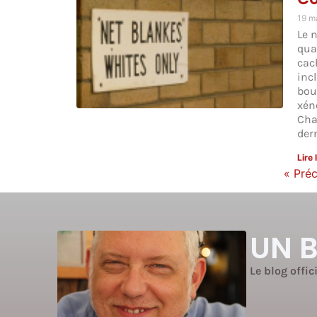
19 m
Le 
qua
cac
inc
bou
xén
Cha
der
Lire 
« Pré
UN 
Le blog offic