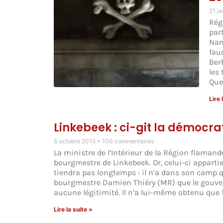
21 j
Rég
part
Nan
fau
Ber
les
Que
Lire 
Linkebeek : ci-git la démocrat
6 octobre 2015
100 commentaires
La ministre de l’Intérieur de la Région flama
bourgmestre de Linkebeek. Or, celui-ci apparti
tiendra pas longtemps : il n’a dans son camp 
bourgmestre Damien Thiéry (MR) que le gouve
aucune légitimité. Il n’a lui-même obtenu que 
Lire la suite »