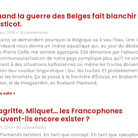
and la guerre des Belges fait blanchir
asticot.
ars 2016
19 commentaires
tains se demandent pourquoi la Belgique va à vau-l’eau. Une 
ndaard nous donne un indice aquatique qui, au jour du décès
n-Pierre Coffe, me semble approprié. Elle démontre par l’absur
communautarisation de notre pays complique plus qu’il ne sim
ant à des situations kafkaïennes où même les truites doiven
sir leur couleur linguistique ! Oui, les truites. Et probablemen
i les brochets. Ça se passe à la frontière d’Écluse, en Brabant
lon, et de Hoegaarden, en Brabant-Flamand.
la suite »
gritte, Milquet… les Francophones
uvent-ils encore exister ?
rs 2016
80 commentaires
 Flamands existent. En tant que concept. En tant que «peuple»