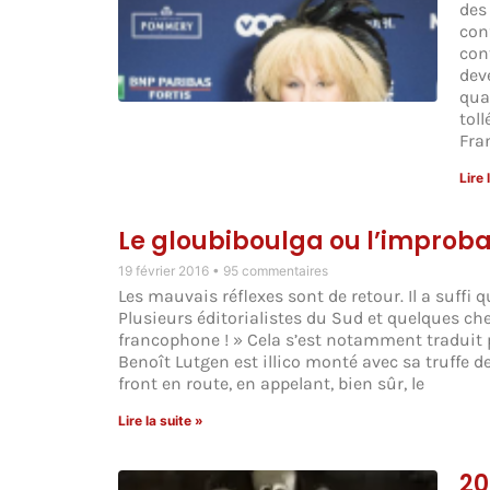
des
conf
con
dev
qua
tol
Fra
Lire 
Le gloubiboulga ou l’improba
19 février 2016
95 commentaires
Les mauvais réflexes sont de retour. Il a suffi 
Plusieurs éditorialistes du Sud et quelques chef
francophone ! » Cela s’est notamment traduit p
Benoît Lutgen est illico monté avec sa truffe de
front en route, en appelant, bien sûr, le
Lire la suite »
20