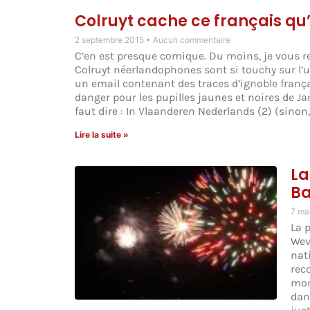
Colruyt cache ce français qu
2 septembre 2015
Aucun commentaire
C’en est presque comique. Du moins, je vous r
Colruyt néerlandophones sont si touchy sur l’u
un email contenant des traces d’ignoble français
danger pour les pupilles jaunes et noires de Ja
faut dire : In Vlaanderen Nederlands (2) (sinon
Lire la suite »
La
Ba
7 ma
La 
Wev
nat
rec
mont
dans