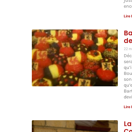
jus
enc
Lire 
Ba
de
22 m
Déci
sera
qu’i
Bou
son
qu’
Bart
dev
Lire 
La
Co