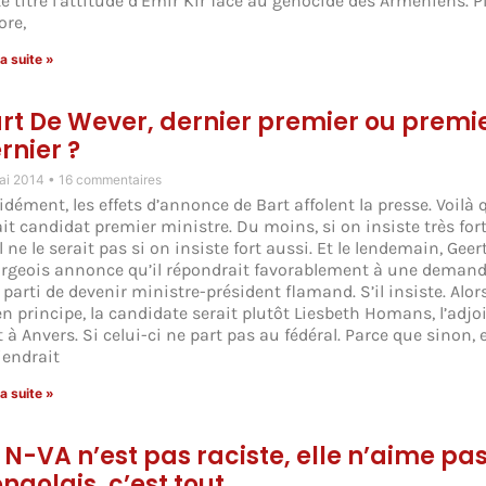
te titre l’attitude d’Emir Kir face au génocide des Arméniens. P
ore,
la suite »
rt De Wever, dernier premier ou premi
rnier ?
ai 2014
16 commentaires
dément, les effets d’annonce de Bart affolent la presse. Voilà q
it candidat premier ministre. Du moins, si on insiste très fort
l ne le serait pas si on insiste fort aussi. Et le lendemain, Geer
rgeois annonce qu’il répondrait favorablement à une demand
 parti de devenir ministre-président flamand. S’il insiste. Alor
en principe, la candidate serait plutôt Liesbeth Homans, l’adjo
 à Anvers. Si celui-ci ne part pas au fédéral. Parce que sinon, e
iendrait
la suite »
 N-VA n’est pas raciste, elle n’aime pas
ngolais, c’est tout.